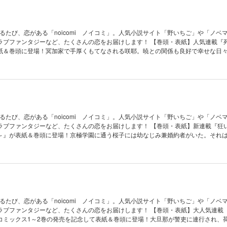
少女が冷血軍神に愛されるまで～』第9話（作画・水月あるみ 原作・シアノ）■『
隣のカレが、私を家にあげる理由』第4話（作画・野木のい 原作・森田あひる）■
話（作画・仲ぽまろ 原作・黒乃梓）■『姉に身売りされた私が、武神の花嫁になり
占欲～』第3話（作画・鳴海みや 原作・＊あいら＊）■『鬼姫～宵闇の血契～』第3
作・飛野猶）※計15作品掲載
作・クレハ）■『もう、幼なじみじゃいられない』第12話（作画・神田ちな 原作・
推しの龍神に愛される』第7話（作画・花野リサ 原作・香月文香）■『僕らの恋はも
―めくるたび、恋がある「noicomi ノイコミ」。人気小説サイト「野いちご」や「ノベ
・ナスノマユカ 原作・時庭はこ）■『午前０時、不良を拾いました。』第6話（作画
タジーなど、たくさんの恋をお届けします！ 【巻頭・表紙】人気連載『死神様に幸
）■『孤高の軍神と余命半年の花嫁』第9話（作画・もち日和 原作・一ノ瀬亜子）■
紙＆巻頭に登場！冥加家で手厚くもてなされる咲耶。暁との関係も良好で幸せな日
私～』第4話（作画・鰭崎うみ 原作・結木あい キャラクター原案・鮭田ねね）■
子に「暁さんと婚約破棄して」と命令されてしまって――？ 【掲載作品】■『死神
（作画・小森りんご 原作・Neno）※計12作品掲載
作画・仲ぽまろ 原作・黒乃梓）■『姉に身売りされた私が、武神の花嫁になりまし
・飛野猶）■『かりそめ婚～この溺愛は契約にありません～』第12話（作画・村崎
令嬢の契約結婚』第27話（作画・九条みに 原作・香月文香）■『隣のカレが、私を
・野木のい 原作・森田あひる）■『鬼の花嫁』第52話（作画・富樫じゅん 原作・
モノにつき。』第9話（作画・結里うみ 原作・凩ちの）■『黒狼の花贄～妖に捧げら
鰭崎うみ 原作・結木あい キャラクター原案・鮭田ねね）■『氷の花嫁～笑顔を失
―めくるたび、恋がある「noicomi ノイコミ」。人気小説サイト「野いちご」や「ノベ
で～』第8話（作画・水月あるみ 原作・シアノ）■『恋を覚えたAIくんは制御不能!
タジーなど、たくさんの恋をお届けします！ 【巻頭・表紙】新連載『狂い愛～完璧
こ 原作・永野透子）■『花嫁と魔王～穢れた少女は帝都の守護者に娶られる～』第
～』が表紙＆巻頭に登場！京極学園に通う桜子には幼なじみ兼婚約者がいた。それ
案・ヒトエ真琴）■『鬼の軍人と稀血の花嫁』第16話（作画・五十里美春 原作・
美しい容姿のがっ君。彼はいつも味方でいてくれて優しいけど、なんだか最近距離
子の歪んだ独占欲～』第2話（作画・鳴海みや 原作・＊あいら＊）※計13作品掲載
る日、転校生の男の子と桜子が話していると、がっ君の様子がいつもと違って……？
璧王子の歪んだ独占欲～』第1話（作画・鳴海みや 原作・＊あいら＊）■『生贄巫
6話（作画・花野リサ 原作・香月文香）■『死神様に幸せな嫁入りを』第4話（作
■『僕らの恋はもどかしい』第12話（作画・ナスノマユカ 原作・時庭はこ）■『龍
（作画・中野まや花 原作・クレハ）■『もう、幼なじみじゃいられない』第11話（
潤）■『午前０時、不良を拾いました。』第5話（作画・比乃キオ 原作・花袋 一）
―めくるたび、恋がある「noicomi ノイコミ」。人気小説サイト「野いちご」や「ノベ
嫁』第8話（作画・もち日和 原作・一ノ瀬亜子）■『これを恋とは呼ぶなかれ』第9
タジーなど、たくさんの恋をお届けします！ 【巻頭・表紙】大人気連載『鬼の軍人
・SELEN）■『鬼姫～宵闇の血契～』第2話（作画・富樫じゅん 原作・クレハ）
コミックス1～2巻の発売を記念して表紙＆巻頭に登場！大旦那が警吏に連行され、
る理由』第2話（作画・野木のい 原作・森田あひる）■『黒狼の花贄～妖に捧げら