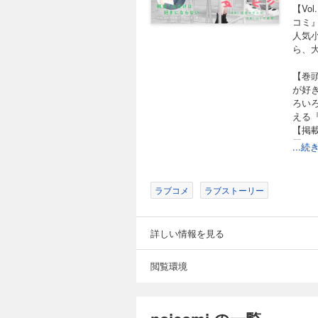
【Vo
コミ
人気
ら、
【巻
が好
ろい
える
【掲
琴）■
...
のシ
■『
第12
ラブコメ
ラブストーリー
終話
画・小
ます
詳しい情報を見る
2話（
閲覧環境