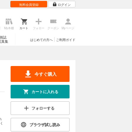
無料会員登録
ログイン
歴
My本棚
カート
フォロー
クーポン
Myページ
雑誌
はじめての方へ
ご利用ガイド
写真集
今すぐ購入
カートに入れる
フォローする
れ
く
ブラウザ試し読み