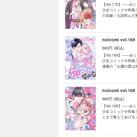
狼の花贄～妖に捧げ
【Vol.170】―
の花嫁』第54話（
少女コミックや和風ラブファン
話（作画・ニズ 原
の花嫁～九回死んだ
と魔王～穢れた少女
の花嫁だった…。思
笑顔を失った少女が
か、甘さたっぷりの
がえりの花嫁～九回
は推しの龍神に愛さ
noicomi vol.169
ナスノマユカ 原作・
660円 (税込)
神と許嫁の赤い花印
（作画・神田ちな 
【Vol.169】―
一）■『愛を知らぬ
少女コミックや和風ラブファン
かすみ）■『狂い愛
連載の『お嬢の愛は
私を家にあげる理由
ぶことになったふた
画・もち日和 原作・
♡また、同じく最終
■『黒鴉と花嫁』第2
新連載『黒鴉と花嫁
作品】■『お嬢の愛は
noicomi vol.168
ン 原作・巻村螢）
660円 (税込)
原作・編乃肌）■『恋
契約結婚』第28話
【Vol.168】―
うみ 原作・結木あ
少女コミックや和風ラブファン
原作・夏みのる）■
とまで教えてあげる
■『鬼の花嫁』第5
た蓮と梓希。2年記
うみ 原作・凩ちの
はドキドキが止まら
案・ヒトエ真琴）■
作・Ena.）■『愛