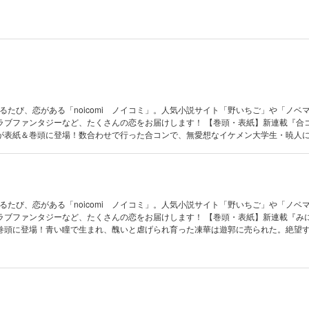
―めくるたび、恋がある「noicomi ノイコミ」。人気小説サイト「野いちご」や「ノベ
タジーなど、たくさんの恋をお届けします！ 【巻頭・表紙】新連載『合コンで恋し
が表紙＆巻頭に登場！数合わせで行った合コンで、無愛想なイケメン大学生・暁人
抱きつつ、もう会うことはないと諦めていたけれど、後日まさかの形で暁人と再会し
らの恋はもどかしい』『孤高の軍神と余命半年の花嫁』の感動のフィナーレもお見
■『合コンで恋した人は兄でした。』第1話（作画・持永るい 原作・cheeery）■
（作画・富樫じゅん 原作・クレハ）■『隣のカレが、私を家にあげる理由』第6話
あひる）■『黒鴉と花嫁』第4話（作画・甘夏テン 原作・巻村螢）■『愛を知らぬ
―めくるたび、恋がある「noicomi ノイコミ」。人気小説サイト「野いちご」や「ノベ
話（作画・よしおかるご 原作・クレハ キャラクター原案・凪かすみ）■『僕らの
タジーなど、たくさんの恋をお届けします！ 【巻頭・表紙】新連載『みにくい人魚
・ナスノマユカ 原作・時庭はこ）■『黄泉がえりの花嫁～九回死んだ私が鬼神様と
巻頭に登場！青い瞳で生まれ、醜いと虐げられ育った凍華は遊郭に売られた。絶望
作画・秋ノノラ 原作・編乃肌）■『キスのあとまで教えてあげる』第18話（作画
の瞳の美しい男・琉葵で――…。さらにTVアニメ放送中『鬼の花嫁』の最新話もお
孤高の軍神と余命半年の花嫁』最終話（作画・もち日和 原作・一ノ瀬亜子）■『これ
『みにくい人魚の契り婚』第1話（作画・宝条映里 原作・琴乃葉）■『黒鴉と花嫁』第
作画・佐倉つぼみ 原作・SELEN）■『みにくい人魚の契り婚』第2話（作画・宝
巻村螢）■『恋を覚えたAIくんは制御不能!?』第7話（作画・えみふつまこ 原作
のことどう思ってんの』第6話（作画・水沢さり 原作・曽根原ツタ）※計12作品掲
契約結婚』第29話（作画・九条みに 原作・香月文香）■『黄泉がえりの花嫁～九回
まで～』第3話（作画・秋ノノラ 原作・編乃肌）■『鬼の軍人と稀血の花嫁』第18
夏みのる）■『隣のキミはケダモノにつき。』第11話（作画・結里うみ 原作・凩ち