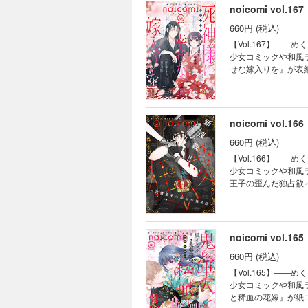
花嫁～笑顔を失った
案・凪かすみ）■『
noicomi vol.167
せな嫁入りを』第6
完璧王子の歪んだ独
9話（作画・ニズ 原
660円 (税込)
画・富樫じゅん 原
潤）■『生贄巫女は
【Vol.167】―
い』第13話（作画
少女コミックや和風ラブファン
オ 原作・花袋 一
せな嫁入りを』が表
贄～妖に捧げられた
ていたある日、佐知
は俺のもの』第24話
嫁入りを』第5話（
（作画・ニズ 原作
月瀬まは）■『無能
noicomi vol.166
理由』第3話（作画
660円 (税込)
■『隣のキミはケダ
～』第3話（作画・
【Vol.166】―
冷血軍神に愛されるま
少女コミックや和風ラブファン
（作画・えみふつま
王子の歪んだ独占欲
画・ナガトカヨ 原
才で王子様のような
■『狂い愛～完璧王
する――。そんなあ
品】■『狂い愛～完
龍神に愛される』第
noicomi vol.165
ろ 原作・黒乃梓）
660円 (税込)
赤い花印』第24話
ちな 原作・吉神咲
【Vol.165】―
軍神と余命半年の花
少女コミックや和風ラブファン
画・佐倉つぼみ 原作
と稀血の花嫁』が紙
レが、私を家にあげ