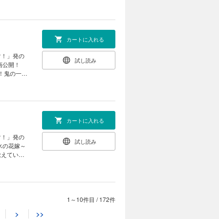
～妖に捧げ
！さらに
逃しな
カレが、
～』第1話
カートに入れる
終話（作
嫁と魔王～
マ！」発の
試し読み
はケダモノ
れるまで
！鬼の一族
みふつまこ
日、神の血
ター原案・
。～目覚め
りを』第3
話（作画・
・村崎翠
不良を拾い
野猶）
・もち日和
カートに入れる
ろく 原
『愛を知ら
マ！」発の
試し読み
）■『これ
』第5話
覚えていた
時庭は
証のため、
ト！ほか、
フィナーレ
作画・水月
ても覚めて
1～10件目
/
172件
カートに入れる
第4話（作
>
>>
）■『龍神
マ！」発の