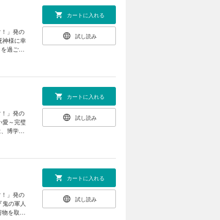
死神様に幸
『狂い愛～
ました』第
話（作
カートに入れる
吉神咲
どかし
マ！」発の
試し読み
・比乃キ
『黒狼の花
々を過ごし
『お嬢の愛
様に幸せな
た』第8話
翠 原作・
家にあげる
クレハ）
カートに入れる
れた私
った少女が
マ！」発の
試し読み
?』第5話
5話（漫
は、博学多
夏みのる）
がある気が
 【掲載作
女は推しの
画・仲ぽま
神と許嫁の
カートに入れる
作画・神田
■『孤高の
マ！」発の
試し読み
話（作
■『隣のカ
荷物を取り
れた私～』