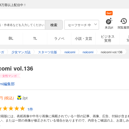
8万冊以上配信中！
Get!
セーフサーチ 中
来店pt
閲覧履
ビジネス
BL
TL
ラノベ
小説・文芸
実用
ンガ
少女マンガ誌
スターツ出版
noicomi
noicomi
noicomi vol.136
comi vol.136
・女性マンガ
comi編集部
円 (税込)
2
pt
1件
書籍版には、表紙画像や中吊り画像に掲載されている一部の記事、画像、広告、付録が含ま
い、または一部の画像が修正されている場合がありますので、内容をご確認の上、お楽しみ
。