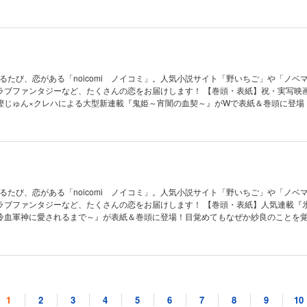
た深月。そこには彼女を虐げてきた麗子もいて――？また、W新連載『黒狼の花贄
うみ 原作・結木あい キャラクター原案・鮭田ねね）※計12作品掲載
noicomiシナリオ大賞入賞作『隣のカレが、私を家にあげる理由』も同時スタート
占したい』『龍神の100番目の後宮妃』の2作品も最終回！感動のフィナーレをお見
】■『鬼の軍人と稀血の花嫁』第15話（作画・五十里美春 原作・夏みのる）■『隣の
』第1話（作画・野木のい 原作・森田あひる）■『黒狼の花贄～妖に捧げられた私
原作・結木あい キャラクター原案・鮭田ねね）■『寝ても覚めても独占したい』最
作・野坂みつき）■『鬼の花嫁』第51話（作画・富樫じゅん 原作・クレハ）■『花
―めくるたび、恋がある「noicomi ノイコミ」。人気小説サイト「野いちご」や「ノベ
守護者に娶られる～』第4話（漫画・ナガトカヨ 原案・ヒトエ真琴）■『隣のキミ
タジーなど、たくさんの恋をお届けします！ 【巻頭・表紙】祝・実写映画公開！
作画・結里うみ 原作・凩ちの）■『氷の花嫁～笑顔を失った少女が冷血軍神に愛さ
樫じゅん×クレハによる大型新連載『鬼姫～宵闇の血契～』がWで表紙＆巻頭に登場
水月あるみ 原作・シアノ）■『恋を覚えたAIくんは制御不能!?』第4話（作画・え
落ちこぼれと疎まれながらも、病弱な妹を守るため懸命に生きていた。そんなある
『龍神の100番目の後宮妃』最終話（作画・藍川朱音 原作・皐月なおみ キャラク
龍斎氷雨との縁談が舞い込んできて――？ほか、最終回『幼なじみは我慢をやめた
嬢の愛は俺のもの』第23話（作画・小森りんご 原作・Neno）■『死神様に幸せな嫁入
』の感動のフィナーレもお見逃しなく！ 【掲載作品】■『鬼姫～宵闇の血契～』第1
 原作・黒乃梓）■『かりそめ婚～この溺愛は契約にありません～』第11話（作画
クレハ）■『鬼の花嫁』第50話（作画・富樫じゅん 原作・クレハ）■『午前０時、
『姉に身売りされた私が、武神の花嫁になりました』第7話（作画・ニズ 原作・飛
作画・比乃キオ 原作・花袋 一）■『孤高の軍神と余命半年の花嫁』第7話（作画
ってんの』第5話（作画・水沢さり 原作・曽根原ツタ）※計15作品掲載
■『幼なじみは我慢をやめた。～目覚めたケモノは溺愛中～』最終話（作画・久楽真
恋を覚えたAIくんは制御不能!?』第3話（作画・えみふつまこ 原作・永野透子）■
―めくるたび、恋がある「noicomi ノイコミ」。人気小説サイト「野いちご」や「ノベ
略結婚』第6話（作画・よしおかるご 原作・クレハ キャラクター原案・凪かすみ
タジーなど、たくさんの恋をお届けします！ 【巻頭・表紙】人気連載『氷の花嫁～
第8話（作画・佐倉つぼみ 原作・SELEN）■『生贄巫女は推しの龍神に愛される
冷血軍神に愛されるまで～』が表紙＆巻頭に登場！目覚めてもなぜか紗良のことを
原作・香月文香）■『僕らの恋はもどかしい』第11話（作画・ナスノマユカ 原作・
よると、どうやら紗良と一緒に寝たことにより記憶が消えなかったようで……？検
せな嫁入りを』第2話（作画・仲ぽまろ 原作・黒乃梓）※計11作品掲載
寝ることを提案されるが――!?また、新連載『死神様に幸せな嫁入りを』もスター
甘くて抗えない』『いつわりの花嫁～旦那さま、今宵お命頂戴します～』の感動の
【掲載作品】■『氷の花嫁～笑顔を失った少女が冷血軍神に愛されるまで～』第6話（
ノ）■『死神様に幸せな嫁入りを』第1話（作画・仲ぽまろ 原作・黒乃梓）■『寝
4話（作画・薫風ごっこ 原作・野坂みつき）■『生贄巫女は推しの龍神に愛される』
1
2
3
4
5
6
7
8
9
10
香月文香）■『あまりに甘くて抗えない』最終話（作画・鈴原ヨリ 原作・miNato
―めくるたび、恋がある「noicomi ノイコミ」。人気小説サイト「野いちご」や「ノベ