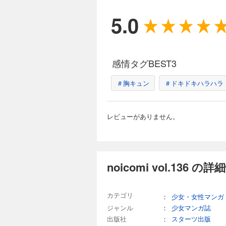
結里うみ 原作・凩
ない。』第12話（
ー原案・Shabon
660円 (税込)
和 原作・一ノ瀬亜
5.0
の龍神に愛される』
は、バイトのあとで
【Vol.159】―
ルな葉澄くんが激重
少女コミックや和風ラブファン
の花嫁になりました
時、不良を拾いまし
み 原作・SELEN
中にゴミ捨て場で美
作・一ノ瀬千景）■
話（作画・比乃キオ
感情タグBEST3
作・シアノ）■『も
原作・飛野猶）■『こ
を拾いました。』第2
溺愛は契約にありま
noicomi vol.158
＃胸キュン
＃ドキドキハラハラ
に愛されるまで～』
660円 (税込)
画・月名なつき 原
まりに甘くて抗えない
【Vol.158】―
藍川朱音 原作・皐月
レビューがありません。
少女コミックや和風ラブファン
ご 原作・Neno）
レハ先生による新作
ケダモノにつき。』
ある真白は卒業直前
（作画・松井やえな
名家である華宮家の
令嬢と天狐様の政略
かし、顔合わせ当日
掲載
嬢と天狐様の政略結
noicomi vol.136 の
noicomi vol.157
どう思ってんの』第
660円 (税込)
溺愛中～』第12話
うみ 原作・凩ちの）
【Vol.157】―
カテゴリ
：
少女・女性マンガ
い花印』第22話（
少女コミックや和風ラブファン
ジャンル
：
少女マンガ誌
作・時庭はこ）■『
売りされた私が、武
つみ 原作・菜々）
出版社
：
スターツ出版
と家族から虐げられ
葉澄くんが激重男子