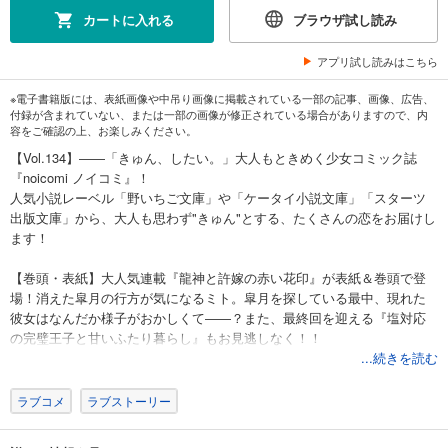
カートに入れる
ブラウザ試し読み
アプリ試し読みはこちら
※電子書籍版には、表紙画像や中吊り画像に掲載されている一部の記事、画像、広告、
付録が含まれていない、または一部の画像が修正されている場合がありますので、内
容をご確認の上、お楽しみください。
【Vol.134】――「きゅん、したい。」大人もときめく少女コミック誌
『noicomi ノイコミ』！
人気小説レーベル「野いちご文庫」や「ケータイ小説文庫」「スターツ
出版文庫」から、大人も思わず"きゅん"とする、たくさんの恋をお届けし
ます！
【巻頭・表紙】大人気連載『龍神と許嫁の赤い花印』が表紙＆巻頭で登
場！消えた皐月の行方が気になるミト。皐月を探している最中、現れた
彼女はなんだか様子がおかしくて――？また、最終回を迎える『塩対応
の完璧王子と甘いふたり暮らし』もお見逃しなく！！
【掲載作品】■『龍神と許嫁の赤い花印』第16話（作画・中野まや花 原
...続きを読む
作・クレハ）■『お嬢の愛は俺のもの』第9話（作画・小森りんご 原作・
Neno）■『桐生くんだけは好きにならない』第12話（作画・ふみづきめ
ラブコメ
ラブストーリー
り 原作・言ノ葉リン）■『塩対応の完璧王子と甘いふたり暮らし』最終話
（作画・吉岡侑依 原作・夏木エル）■『後宮の生贄妃 ～どうせ死ぬのな