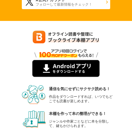
フォローして最新情報をチェック！
noicomi vol.139
550
円 (税込)
カート
試し読み
あらすじを表示する
noicomi vol.138
440
円 (税込)
カート
試し読み
あらすじを表示する
通信を気にせずにサクサク読める！
noicomi vol.137
作品をダウンロードすれば、いつでもど
こでも読書が楽しめます。
550
円 (税込)
カート
本棚を作って本の整理ができる！
試し読み
ジャンルや作家ごとなどに本を分類し
て、鍵もかけられます。
あらすじを表示する