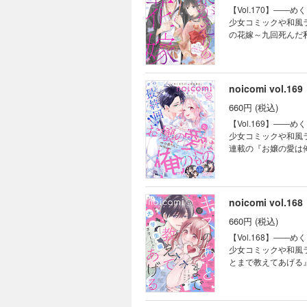
狼の花贄～妖に捧げ
【Vol.170】―
の花嫁』第54話（
少女コミックや和風ラブファン
話（作画・ニズ 原
の花嫁～九回死んだ
と魔王～穢れた少女
の花嫁だった…。思
笑顔を失った少女が
か、甘さたっぷりの
がえりの花嫁～九回
は推しの龍神に愛さ
noicomi vol.169
ナスノマユカ 原作・
660円 (税込)
神と許嫁の赤い花印
（作画・神田ちな 
【Vol.169】―
一）■『愛を知らぬ
少女コミックや和風ラブファン
かすみ）■『狂い愛
連載の『お嬢の愛は
私を家にあげる理由
ぶことになったふた
画・もち日和 原作・
♡また、同じく最終
■『黒鴉と花嫁』第2
新連載『黒鴉と花嫁
作品】■『お嬢の愛は
noicomi vol.168
ン 原作・巻村螢）
660円 (税込)
原作・編乃肌）■『恋
契約結婚』第28話
【Vol.168】―
うみ 原作・結木あ
少女コミックや和風ラブファン
原作・夏みのる）■
とまで教えてあげる
■『鬼の花嫁』第5
た蓮と梓希。2年記
うみ 原作・凩ちの
はドキドキが止まら
案・ヒトエ真琴）■
作・Ena.）■『愛