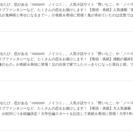
られた私～』第6話（作画・鰭崎うみ 原作・結木あい キャラクター原案・鮭田ね
―めくるたび、恋がある「noicomi ノイコミ」。人気小説サイト「野いちご」や「ノベ
作画・富樫じゅん 原作・クレハ）■『姉に身売りされた私が、武神の花嫁になりまし
タジーなど、たくさんの恋をお届けします！ 【巻頭・表紙】人気連載『黄泉がえり
作・飛野猶）■『死神様に幸せな嫁入りを』第7話（作画・仲ぽまろ 原作・黒乃梓
私が鬼神様と幸せになるまで～』が表紙＆巻頭に登場！鬼が求めていたのは生贄で
は帝都の守護者に娶られる～』第7話（漫画・ナガトカヨ 原案・ヒトエ真琴）■『
惑通りにいかず焦る美恵を差し置いて、鬼の青年は千幸をある場所へと連れ去って
冷血軍神に愛されるまで～』第10話（作画・水月あるみ 原作・シアノ）※計13作
最終回を迎える『もう、幼なじみじゃいられない』もお見逃しなく…！ 【掲載作品
死んだ私が鬼神様と幸せになるまで～』第2話（作画・秋ノノラ 原作・編乃肌）■
れる』第8話（作画・花野リサ 原作・香月文香）■『僕らの恋はもどかしい』第14
時庭はこ）■『キスのあとまで教えてあげる』第17話（作画・進月ノア 原作・Ena
』第25話（作画・中野まや花 原作・クレハ）■『もう、幼なじみじゃいられない』
原作・吉神咲潤）■『午前０時、不良を拾いました。』第7話（作画・比乃キオ 原
―めくるたび、恋がある「noicomi ノイコミ」。人気小説サイト「野いちご」や「ノベ
令嬢と天狐様の政略結婚』第8話（作画・よしおかるご 原作・クレハ キャラクタ
タジーなど、たくさんの恋をお届けします！ 【巻頭・表紙】感動の最終回！大人気
～完璧王子の歪んだ独占欲～』第5話（作画・鳴海みや 原作・＊あいら＊）■『隣
俺のもの』が表紙＆巻頭に登場！父の出張で家でふたりっきりになった茉白と碧。
』第5話（作画・野木のい 原作・森田あひる）■『孤高の軍神と余命半年の花嫁』第
りだけど、茉白の水着姿に動揺が隠せない碧は……？甘すぎるハッピーエンドをお
一ノ瀬亜子）■『これを恋とは呼ぶなかれ』第10話（作画・佐倉つぼみ 原作・SE
回を迎える『かりそめ婚～この溺愛は契約にありません～』もついにフィナーレへ
話（作画・甘夏テン 原作・巻村螢）※計13作品掲載
』『黄泉がえりの花嫁～九回死んだ私が鬼神様と幸せになるまで～』も同時スタート
俺のもの』最終話（作画・小森りんご 原作・Neno）■『黒鴉と花嫁』第1話（作
■『黄泉がえりの花嫁～九回死んだ私が鬼神様と幸せになるまで～』第1話（作画
を覚えたAIくんは制御不能!?』第6話（作画・えみふつまこ 原作・永野透子）■『
（作画・九条みに 原作・香月文香）■『黒狼の花贄～妖に捧げられた私～』第5話（
―めくるたび、恋がある「noicomi ノイコミ」。人気小説サイト「野いちご」や「ノベ
い キャラクター原案・鮭田ねね）■『鬼の軍人と稀血の花嫁』第17話（作画・五
タジーなど、たくさんの恋をお届けします！ 【巻頭・表紙】大人気連載『キスのあ
『かりそめ婚～この溺愛は契約にありません～』最終話（作画・村崎翠 原作・月瀬
』が好評につき続編決定！大学生編スタートを記念して表紙＆巻頭に登場！大学1年
3話（作画・富樫じゅん 原作・クレハ）■『隣のキミはケダモノにつき。』第10話（
念のデートで梓希の家に行くことになったふたりだけど、キスの先へ進みたいと思っ
）■『花嫁と魔王～穢れた少女は帝都の守護者に娶られる～』第6話（漫画・ナガト
なくて――？ 【掲載作品】■『キスのあとまで教えてあげる』第16話（作画・進月
『狂い愛～完璧王子の歪んだ独占欲～』第4話（作画・鳴海みや 原作・＊あいら＊
を知らぬ令嬢と天狐様の政略結婚』第7話（作画・よしおかるご 原作・クレハ キャ