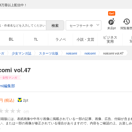
8万冊以上配信中！
Get!
セーフサーチ 中
来店pt
閲覧履
ビジネス
BL
TL
ラノベ
小説・文芸
実用
ンガ
少女マンガ誌
スターツ出版
noicomi
noicomi
noicomi vol.47
comi vol.47
・女性マンガ
comi編集部
円 (税込)
2
pt
0件
書籍版には、表紙画像や中吊り画像に掲載されている一部の記事、画像、広告、付録が含ま
い、または一部の画像が修正されている場合がありますので、内容をご確認の上、お楽しみ
。