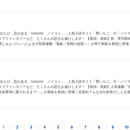
た深月。そこには彼女を虐げてきた麗子もいて――？また、W新連載『黒狼の花贄
うみ 原作・結木あい キャラクター原案・鮭田ねね）※計12作品掲載
noicomiシナリオ大賞入賞作『隣のカレが、私を家にあげる理由』も同時スタート
占したい』『龍神の100番目の後宮妃』の2作品も最終回！感動のフィナーレをお見
】■『鬼の軍人と稀血の花嫁』第15話（作画・五十里美春 原作・夏みのる）■『隣の
』第1話（作画・野木のい 原作・森田あひる）■『黒狼の花贄～妖に捧げられた私
原作・結木あい キャラクター原案・鮭田ねね）■『寝ても覚めても独占したい』最
作・野坂みつき）■『鬼の花嫁』第51話（作画・富樫じゅん 原作・クレハ）■『花
―めくるたび、恋がある「noicomi ノイコミ」。人気小説サイト「野いちご」や「ノベ
守護者に娶られる～』第4話（漫画・ナガトカヨ 原案・ヒトエ真琴）■『隣のキミ
タジーなど、たくさんの恋をお届けします！ 【巻頭・表紙】祝・実写映画公開！
作画・結里うみ 原作・凩ちの）■『氷の花嫁～笑顔を失った少女が冷血軍神に愛さ
樫じゅん×クレハによる大型新連載『鬼姫～宵闇の血契～』がWで表紙＆巻頭に登場
水月あるみ 原作・シアノ）■『恋を覚えたAIくんは制御不能!?』第4話（作画・え
落ちこぼれと疎まれながらも、病弱な妹を守るため懸命に生きていた。そんなある
『龍神の100番目の後宮妃』最終話（作画・藍川朱音 原作・皐月なおみ キャラク
龍斎氷雨との縁談が舞い込んできて――？ほか、最終回『幼なじみは我慢をやめた
嬢の愛は俺のもの』第23話（作画・小森りんご 原作・Neno）■『死神様に幸せな嫁入
』の感動のフィナーレもお見逃しなく！ 【掲載作品】■『鬼姫～宵闇の血契～』第1
 原作・黒乃梓）■『かりそめ婚～この溺愛は契約にありません～』第11話（作画
クレハ）■『鬼の花嫁』第50話（作画・富樫じゅん 原作・クレハ）■『午前０時、
『姉に身売りされた私が、武神の花嫁になりました』第7話（作画・ニズ 原作・飛
作画・比乃キオ 原作・花袋 一）■『孤高の軍神と余命半年の花嫁』第7話（作画
ってんの』第5話（作画・水沢さり 原作・曽根原ツタ）※計15作品掲載
■『幼なじみは我慢をやめた。～目覚めたケモノは溺愛中～』最終話（作画・久楽真
恋を覚えたAIくんは制御不能!?』第3話（作画・えみふつまこ 原作・永野透子）■
―めくるたび、恋がある「noicomi ノイコミ」。人気小説サイト「野いちご」や「ノベ
略結婚』第6話（作画・よしおかるご 原作・クレハ キャラクター原案・凪かすみ
タジーなど、たくさんの恋をお届けします！ 【巻頭・表紙】人気連載『氷の花嫁～
第8話（作画・佐倉つぼみ 原作・SELEN）■『生贄巫女は推しの龍神に愛される
冷血軍神に愛されるまで～』が表紙＆巻頭に登場！目覚めてもなぜか紗良のことを
原作・香月文香）■『僕らの恋はもどかしい』第11話（作画・ナスノマユカ 原作・
よると、どうやら紗良と一緒に寝たことにより記憶が消えなかったようで……？検
せな嫁入りを』第2話（作画・仲ぽまろ 原作・黒乃梓）※計11作品掲載
寝ることを提案されるが――!?また、新連載『死神様に幸せな嫁入りを』もスター
甘くて抗えない』『いつわりの花嫁～旦那さま、今宵お命頂戴します～』の感動の
【掲載作品】■『氷の花嫁～笑顔を失った少女が冷血軍神に愛されるまで～』第6話（
ノ）■『死神様に幸せな嫁入りを』第1話（作画・仲ぽまろ 原作・黒乃梓）■『寝
4話（作画・薫風ごっこ 原作・野坂みつき）■『生贄巫女は推しの龍神に愛される』
1
2
3
4
5
6
7
8
9
10
香月文香）■『あまりに甘くて抗えない』最終話（作画・鈴原ヨリ 原作・miNato
―めくるたび、恋がある「noicomi ノイコミ」。人気小説サイト「野いちご」や「ノベ