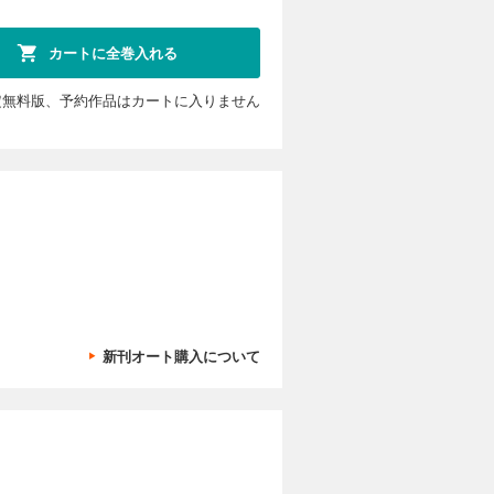
試し読み
お嬢の愛は
里美春 原
と波琉。
カートに全巻入れる
原案・ヒト
るようにな
約結婚』第
連載開始！
作画・村崎
行はじめ
定無料版、予約作品はカートに入りません
・飛野猶）
！ 【掲載
）■『恋を
制御不
カートに入れる
画・花野
を恋とは呼
マ！」発の
試し読み
スノマユ
■『もう逃
穢れた魔力
した。』
うに祈祷を
めました
の恋は甘く
よしおかる
帝都の守護
愛中～』
最終話（作
る 原
■『愛を知
カートに入れる
原案・ヒト
み）■『寝
新刊オート購入について
画・富樫じ
マ！」発の
試し読み
月瀬まは）
に甘くて抗
日だと知
～』第19
贄巫女は推
～』第5話
いち 原
o）■『無
知らぬ令嬢
話（作画・
溺愛したり