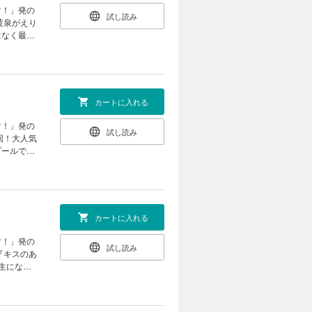
ね）■『鬼
マ！」発の
試し読み
た』第10
）■『花嫁
はなく最愛
氷の花嫁～
――？ほ
品掲載
】■『黄泉
『生贄巫女
話（作画・
.）■『龍
カートに入れる
最終話
作・花袋
マ！」発の
試し読み
ー原案・凪
のカレが、
プールで遊
10話（作
見逃しなく
LEN）
！ほか、W
！ 【掲載
画・甘夏テ
・秋ノノラ
カートに入れる
無能令嬢の
作画・鰭崎
マ！」発の
試し読み
十里美春
まは）
生になっ
作画・結里
ている蓮
カヨ 原
ノア 原
）■『氷の
ラクター原