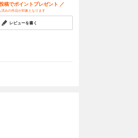
キャラクタ
・もち日
ー投稿でポイントプレゼント ／
カートに入れる
巫女は推し
『ごほうび
入済みの作品が対象となります
）■『クー
マ！」発の
試し読み
私が、武神
レビューを書く
・佐倉つぼ
ビニバイト
真ろく 原
た。』第1
るみ 原
作画・ニズ
０時、不良
め婚～この
が冷血軍神
2話（作
カートに入れる
香）■『あ
話（作画・
マ！」発の
試し読み
小森りん
隣のキミは
！短大生で
第4話
主であり、
愛を知らぬ
だった。し
計15作品
を知らぬ令
『俺のこと
たケモノは
カートに入れる
作画・結里
と許嫁の赤
マ！」発の
試し読み
マユカ 原
画・水月な
さらし」
『クールな
われてしま
1話（作