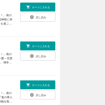
死神様に幸
『狂い愛～
ました』第
話（作
カートに入れる
吉神咲
どかし
マ！」発の
試し読み
・比乃キ
『黒狼の花
々を過ごし
『お嬢の愛
様に幸せな
た』第8話
翠 原作・
家にあげる
クレハ）
カートに入れる
れた私
った少女が
マ！」発の
試し読み
?』第5話
5話（漫
は、博学多
夏みのる）
がある気が
 【掲載作
女は推しの
画・仲ぽま
神と許嫁の
カートに入れる
作画・神田
■『孤高の
マ！」発の
試し読み
話（作
■『隣のカ
荷物を取り
れた私～』