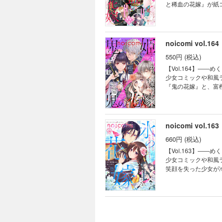
画・佐倉つぼみ 原作
と稀血の花嫁』が紙
レが、私を家にあげ
に庵楽堂へ帰ってき
第2話（作画・鰭崎
られた私～』、第7回
『寝ても覚めても独
く…！ 【掲載作品
noicomi vol.164
私を家にあげる理由
550円 (税込)
（作画・鰭崎うみ 
画・薫風ごっこ 原
【Vol.164】―
穢れた少女は帝都の
少女コミックや和風ラブファン
につき。』第8話（
『鬼の花嫁』と、富
～』第7話（作画・
に生まれた六花は、
原作・永野透子）■
を引く最強軍人・一
Shabon）■『お
たケモノは溺愛中～
話（作画・仲ぽまろ
富樫じゅん 原作・
noicomi vol.163
原作・月瀬まは）■
ました。』第4話（
■『俺のことどう思
660円 (税込)
原作・一ノ瀬亜子）
作・一ノ瀬千景）■『
【Vol.163】―
ぬ令嬢と天狐様の政
少女コミックや和風ラブファン
を恋とは呼ぶなかれ』
笑顔を失った少女が
（作画・花野リサ 
夜刀。医師の立花に
こ）■『死神様に幸
今夜も夜刀と一緒に
W最終回『あまりに
もお見逃しなく！ 
noicomi vol.162
あるみ 原作・シア
660円 (税込)
も独占したい』第1