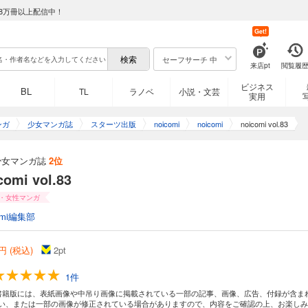
8万冊以上配信中！
Get!
セーフサーチ 中
来店pt
閲覧履
ビジネス
BL
TL
ラノベ
小説・文芸
実用
ンガ
少女マンガ誌
スターツ出版
noicomi
noicomi
noicomi vol.83
少女マンガ誌
2位
comi vol.83
・女性マンガ
comi編集部
円 (税込)
2
pt
1件
書籍版には、表紙画像や中吊り画像に掲載されている一部の記事、画像、広告、付録が含ま
い、または一部の画像が修正されている場合がありますので、内容をご確認の上、お楽しみ