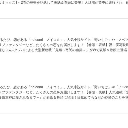
・SELEN）■『鬼姫～宵闇の血契～』第2話（作画・富樫じゅん 原作・クレハ）
コミックス1～2巻の発売を記念して表紙＆巻頭に登場！大旦那が警吏に連行され、
る理由』第2話（作画・野木のい 原作・森田あひる）■『黒狼の花贄～妖に捧げら
た深月。そこには彼女を虐げてきた麗子もいて――？また、W新連載『黒狼の花贄
うみ 原作・結木あい キャラクター原案・鮭田ねね）※計12作品掲載
noicomiシナリオ大賞入賞作『隣のカレが、私を家にあげる理由』も同時スタート
占したい』『龍神の100番目の後宮妃』の2作品も最終回！感動のフィナーレをお見
】■『鬼の軍人と稀血の花嫁』第15話（作画・五十里美春 原作・夏みのる）■『隣の
』第1話（作画・野木のい 原作・森田あひる）■『黒狼の花贄～妖に捧げられた私
原作・結木あい キャラクター原案・鮭田ねね）■『寝ても覚めても独占したい』最
作・野坂みつき）■『鬼の花嫁』第51話（作画・富樫じゅん 原作・クレハ）■『花
―めくるたび、恋がある「noicomi ノイコミ」。人気小説サイト「野いちご」や「ノベ
守護者に娶られる～』第4話（漫画・ナガトカヨ 原案・ヒトエ真琴）■『隣のキミ
タジーなど、たくさんの恋をお届けします！ 【巻頭・表紙】祝・実写映画公開！
作画・結里うみ 原作・凩ちの）■『氷の花嫁～笑顔を失った少女が冷血軍神に愛さ
樫じゅん×クレハによる大型新連載『鬼姫～宵闇の血契～』がWで表紙＆巻頭に登場
水月あるみ 原作・シアノ）■『恋を覚えたAIくんは制御不能!?』第4話（作画・え
落ちこぼれと疎まれながらも、病弱な妹を守るため懸命に生きていた。そんなある
『龍神の100番目の後宮妃』最終話（作画・藍川朱音 原作・皐月なおみ キャラク
龍斎氷雨との縁談が舞い込んできて――？ほか、最終回『幼なじみは我慢をやめた
嬢の愛は俺のもの』第23話（作画・小森りんご 原作・Neno）■『死神様に幸せな嫁入
』の感動のフィナーレもお見逃しなく！ 【掲載作品】■『鬼姫～宵闇の血契～』第1
 原作・黒乃梓）■『かりそめ婚～この溺愛は契約にありません～』第11話（作画
クレハ）■『鬼の花嫁』第50話（作画・富樫じゅん 原作・クレハ）■『午前０時、
『姉に身売りされた私が、武神の花嫁になりました』第7話（作画・ニズ 原作・飛
作画・比乃キオ 原作・花袋 一）■『孤高の軍神と余命半年の花嫁』第7話（作画
ってんの』第5話（作画・水沢さり 原作・曽根原ツタ）※計15作品掲載
■『幼なじみは我慢をやめた。～目覚めたケモノは溺愛中～』最終話（作画・久楽真
恋を覚えたAIくんは制御不能!?』第3話（作画・えみふつまこ 原作・永野透子）■
―めくるたび、恋がある「noicomi ノイコミ」。人気小説サイト「野いちご」や「ノベ
略結婚』第6話（作画・よしおかるご 原作・クレハ キャラクター原案・凪かすみ
タジーなど、たくさんの恋をお届けします！ 【巻頭・表紙】人気連載『氷の花嫁～
第8話（作画・佐倉つぼみ 原作・SELEN）■『生贄巫女は推しの龍神に愛される
冷血軍神に愛されるまで～』が表紙＆巻頭に登場！目覚めてもなぜか紗良のことを
原作・香月文香）■『僕らの恋はもどかしい』第11話（作画・ナスノマユカ 原作・
よると、どうやら紗良と一緒に寝たことにより記憶が消えなかったようで……？検
せな嫁入りを』第2話（作画・仲ぽまろ 原作・黒乃梓）※計11作品掲載
寝ることを提案されるが――!?また、新連載『死神様に幸せな嫁入りを』もスター
甘くて抗えない』『いつわりの花嫁～旦那さま、今宵お命頂戴します～』の感動の
【掲載作品】■『氷の花嫁～笑顔を失った少女が冷血軍神に愛されるまで～』第6話（
ノ）■『死神様に幸せな嫁入りを』第1話（作画・仲ぽまろ 原作・黒乃梓）■『寝
4話（作画・薫風ごっこ 原作・野坂みつき）■『生贄巫女は推しの龍神に愛される』