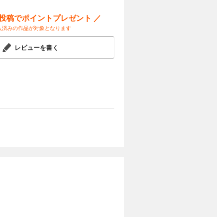
話（作画・
溺愛したり
キャラクタ
・もち日
ー投稿でポイントプレゼント ／
カートに入れる
巫女は推し
『ごほうび
入済みの作品が対象となります
）■『クー
マ！」発の
試し読み
私が、武神
レビューを書く
・佐倉つぼ
ビニバイト
真ろく 原
た。』第1
るみ 原
作画・ニズ
０時、不良
め婚～この
が冷血軍神
2話（作
カートに入れる
香）■『あ
話（作画・
マ！」発の
試し読み
小森りん
隣のキミは
！短大生で
第4話
主であり、
愛を知らぬ
だった。し
計15作品
を知らぬ令
『俺のこと
たケモノは
カートに入れる
作画・結里
と許嫁の赤
マ！」発の
試し読み
マユカ 原
画・水月な
さらし」