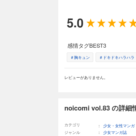
能令嬢の契約結婚』
と天狐様の政略結婚
noicomi vol.159
結里うみ 原作・凩
ない。』第12話（
ー原案・Shabon
660円 (税込)
和 原作・一ノ瀬亜
5.0
の龍神に愛される』
は、バイトのあとで
【Vol.159】―
ルな葉澄くんが激重
少女コミックや和風ラブファン
の花嫁になりました
時、不良を拾いまし
み 原作・SELEN
中にゴミ捨て場で美
作・一ノ瀬千景）■
話（作画・比乃キオ
感情タグBEST3
作・シアノ）■『も
原作・飛野猶）■『こ
を拾いました。』第2
溺愛は契約にありま
noicomi vol.158
＃胸キュン
＃ドキドキハラハラ
に愛されるまで～』
660円 (税込)
画・月名なつき 原
まりに甘くて抗えない
【Vol.158】―
藍川朱音 原作・皐月
レビューがありません。
少女コミックや和風ラブファン
ご 原作・Neno）
レハ先生による新作
ケダモノにつき。』
ある真白は卒業直前
（作画・松井やえな
名家である華宮家の
令嬢と天狐様の政略
かし、顔合わせ当日
掲載
嬢と天狐様の政略結
noicomi vol.83 の詳
noicomi vol.157
どう思ってんの』第
660円 (税込)
溺愛中～』第12話
うみ 原作・凩ちの）
【Vol.157】―
カテゴリ
：
少女・女性マンガ
い花印』第22話（
少女コミックや和風ラブファン
ジャンル
：
少女マンガ誌
作・時庭はこ）■『
売りされた私が、武