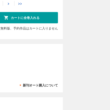
>
>>
）■『龍神
マ！」発の
試し読み
お嬢の愛は
里美春 原
と波琉。
カートに全巻入れる
原案・ヒト
るようにな
約結婚』第
連載開始！
作画・村崎
行はじめ
定無料版、予約作品はカートに入りません
・飛野猶）
！ 【掲載
）■『恋を
制御不
カートに入れる
画・花野
を恋とは呼
マ！」発の
試し読み
スノマユ
■『もう逃
穢れた魔力
した。』
うに祈祷を
めました
の恋は甘く
よしおかる
帝都の守護
愛中～』
最終話（作
る 原
■『愛を知
カートに入れる
原案・ヒト
み）■『寝
新刊オート購入について
画・富樫じ
マ！」発の
試し読み
月瀬まは）
に甘くて抗
日だと知
～』第19
贄巫女は推
～』第5話
いち 原
o）■『無
知らぬ令嬢