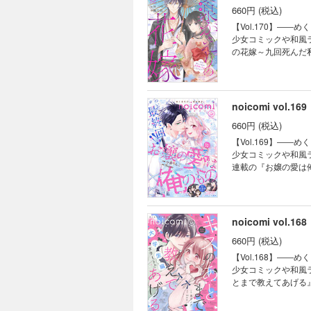
660円 (税込)
五十里美春 原作・
狼の花贄～妖に捧げ
【Vol.170】―
の花嫁』第54話（
少女コミックや和風ラブファン
話（作画・ニズ 原
の花嫁～九回死んだ
と魔王～穢れた少女
の花嫁だった…。思
笑顔を失った少女が
か、甘さたっぷりの
がえりの花嫁～九回
は推しの龍神に愛さ
noicomi vol.169
ナスノマユカ 原作・
660円 (税込)
神と許嫁の赤い花印
（作画・神田ちな 
【Vol.169】―
一）■『愛を知らぬ
少女コミックや和風ラブファン
かすみ）■『狂い愛
連載の『お嬢の愛は
私を家にあげる理由
ぶことになったふた
画・もち日和 原作・
♡また、同じく最終
■『黒鴉と花嫁』第2
新連載『黒鴉と花嫁
作品】■『お嬢の愛は
noicomi vol.168
ン 原作・巻村螢）
660円 (税込)
原作・編乃肌）■『恋
契約結婚』第28話
【Vol.168】―
うみ 原作・結木あ
少女コミックや和風ラブファン
原作・夏みのる）■
とまで教えてあげる
■『鬼の花嫁』第5
た蓮と梓希。2年記
うみ 原作・凩ちの
はドキドキが止まら