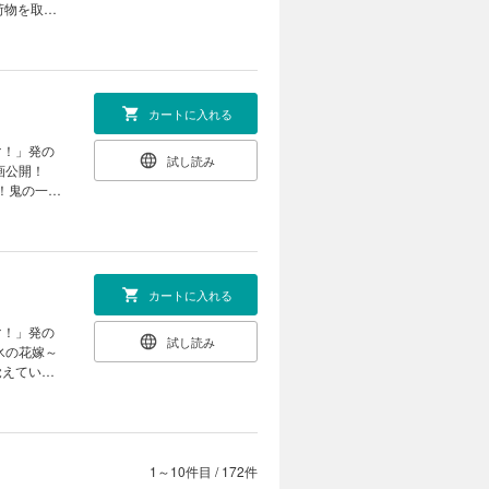
■『隣のカ
荷物を取り
れた私～』
～妖に捧げ
！さらに
逃しな
カレが、
～』第1話
カートに入れる
終話（作
嫁と魔王～
マ！」発の
試し読み
はケダモノ
れるまで
！鬼の一族
みふつまこ
日、神の血
ター原案・
。～目覚め
りを』第3
話（作画・
・村崎翠
不良を拾い
野猶）
・もち日和
カートに入れる
ろく 原
『愛を知ら
マ！」発の
試し読み
）■『これ
』第5話
覚えていた
時庭は
証のため、
ト！ほか、
フィナーレ
作画・水月
ても覚めて
1～10件目
/
172件
カートに入れる
第4話（作