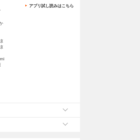
アプリ試し読みはこちら
イ
か
涼
涼
mi
原
原
蒼
作
作・
ナ
・
第
』第
な
』第