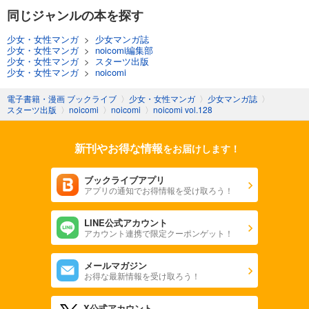
あらすじを表示する
同じジャンルの本を探す
noicomi vol.142
少女・女性マンガ
>
少女マンガ誌
少女・女性マンガ
>
noicomi編集部
660
円 (税込)
少女・女性マンガ
>
スターツ出版
カート
少女・女性マンガ
>
noicomi
試し読み
電子書籍・漫画 ブックライブ
〉
少女・女性マンガ
〉
少女マンガ誌
〉
スターツ出版
〉
noicomi
〉
noicomi
〉
noicomi vol.128
あらすじを表示する
noicomi vol.141
新刊やお得な情報
をお届けします！
660
円 (税込)
カート
ブックライブアプリ
アプリの通知でお得情報を受け取ろう！
試し読み
あらすじを表示する
LINE公式アカウント
アカウント連携で限定クーポンゲット！
noicomi vol.140
440
円 (税込)
カート
メールマガジン
お得な最新情報を受け取ろう！
試し読み
X公式アカウント
あらすじを表示する