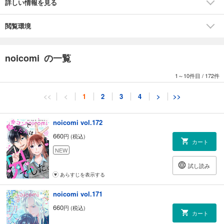
詳しい情報を見る
正溺愛浪漫譚～』第19話（漫画・ナガトカヨ 原案・ヒトエ真琴）■『キ
スのあとまで教えてあげる』第3話（作画・進月ノア 原作・Ena.）■『塩
対応の完璧王子と甘いふたり暮らし』第12話（作画・吉岡侑依 原作・夏
閲覧環境
木エル）■『腹黒王子のイジワルはもはや愛』第19話（作画・比乃キオ
原作・Ena.）■『お嬢の愛は俺のもの』第6話（作画・小森りんご 原作・
Neno）■『後宮の生贄妃 ～どうせ死ぬのなら、皇帝に愛されます～』第8
noicomi の一覧
話（作画・玉樹庵 原作・望月くらげ）■『溺れるくらいに、愛してあげる
～イジワルな未紘先輩は今日も番を甘やかす～』第10話（作画・くりゅ
1～10件目
/
172件
う 原作・みゅーな**）※計10作品掲載
<<
<
1
2
3
4
>
>>
noicomi vol.172
660
円 (税込)
カート
NEW
試し読み
あらすじを表示する
noicomi vol.171
660
円 (税込)
カート