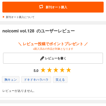
noicomi vol.161
新刊オート購入
660
円 (税込)
カート
新刊オート購入について
試し読み
noicomi vol.128 のユーザーレビュー
あらすじを表示する
noicomi vol.160
＼ レビュー投稿でポイントプレゼント ／
660
円 (税込)
※購入済みの作品が対象となります
カート
レビューを書く
試し読み
あらすじを表示する
5.0
noicomi vol.159
胸キュン
ドキドキハラハラ
笑える
660
円 (税込)
カート
レビューがありません。
試し読み
あらすじを表示する