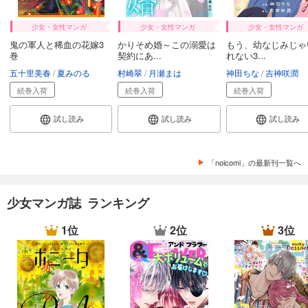
試し読み
少女・女性マンガ
少女・女性マンガ
少女・女性マンガ
あらすじを表示する
鬼の軍人と稀血の花嫁3
かりそめ婚～この溺愛は
もう、幼なじみじゃ
巻
契約にあ...
れない3...
noicomi vol.148
五十里美春
夏みのる
村崎翠
月瀬まは
神田ちな
吉神咲潤
550
円 (税込)
カート
続巻入荷
続巻入荷
続巻入荷
試し読み
試し読み
試し読み
試し読み
あらすじを表示する
noicomi vol.147
「noicomi」の最新刊一覧へ
550
円 (税込)
カート
少女マンガ誌 ランキング
試し読み
1位
2位
3位
あらすじを表示する
noicomi vol.146
440
円 (税込)
カート