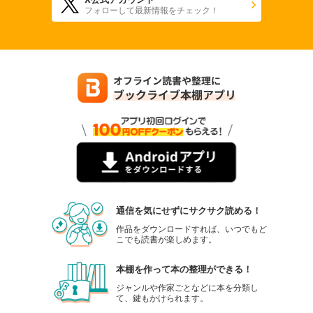
フォローして最新情報をチェック！
noicomi vol.139
550
円 (税込)
カート
試し読み
あらすじを表示する
noicomi vol.138
440
円 (税込)
カート
試し読み
あらすじを表示する
通信を気にせずにサクサク読める！
noicomi vol.137
作品をダウンロードすれば、いつでもど
こでも読書が楽しめます。
550
円 (税込)
カート
本棚を作って本の整理ができる！
試し読み
ジャンルや作家ごとなどに本を分類し
て、鍵もかけられます。
あらすじを表示する