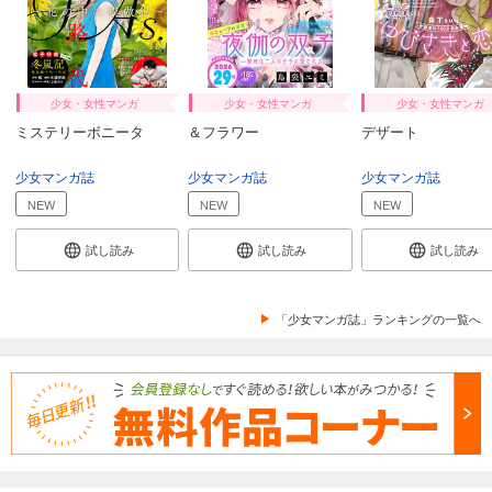
試し読み
あらすじを表示する
noicomi vol.145
少女・女性マンガ
少女・女性マンガ
少女・女性マンガ
660
円 (税込)
カート
ミステリーボニータ
＆フラワー
デザート
試し読み
少女マンガ誌
少女マンガ誌
少女マンガ誌
あらすじを表示する
NEW
NEW
NEW
noicomi vol.144
試し読み
試し読み
試し読み
660
円 (税込)
カート
「少女マンガ誌」ランキングの一覧へ
試し読み
あらすじを表示する
noicomi vol.143
660
円 (税込)
カート
試し読み