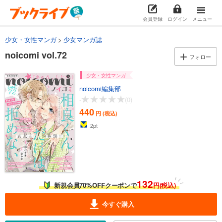
会員登録
ログイン
メニュー
少女・女性マンガ
少女マンガ誌
noicomi vol.72
フォロー
少女・女性マンガ
noicomi編集部
-
(0)
440
円 (税込)
2
pt
132
新規会員70%OFFクーポンで
円(税込)
今すぐ購入