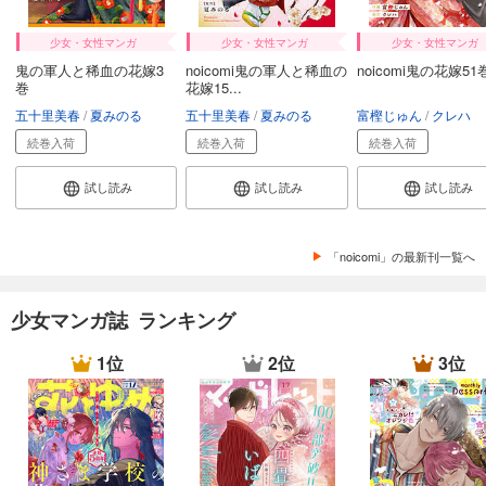
試し読み
少女・女性マンガ
少女・女性マンガ
少女・女性マンガ
あらすじを表示する
鬼の軍人と稀血の花嫁3
noicomi鬼の軍人と稀血の
noicomi鬼の花嫁51
巻
花嫁15...
noicomi vol.148
五十里美春
夏みのる
五十里美春
夏みのる
富樫じゅん
クレハ
550
円 (税込)
カート
続巻入荷
続巻入荷
続巻入荷
試し読み
試し読み
試し読み
試し読み
あらすじを表示する
noicomi vol.147
「noicomi」の最新刊一覧へ
550
円 (税込)
カート
少女マンガ誌 ランキング
試し読み
1位
2位
3位
あらすじを表示する
noicomi vol.146
440
円 (税込)
カート