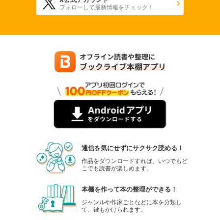
フォローして最新情報をチェック！
noicomi vol.139
550
円 (税込)
カート
試し読み
あらすじを表示する
noicomi vol.138
440
円 (税込)
カート
試し読み
あらすじを表示する
通信を気にせずにサクサク読める！
noicomi vol.137
作品をダウンロードすれば、いつでもど
こでも読書が楽しめます。
550
円 (税込)
カート
本棚を作って本の整理ができる！
試し読み
ジャンルや作家ごとなどに本を分類し
て、鍵もかけられます。
あらすじを表示する