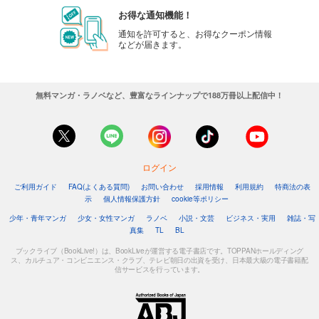
noicomi vol.136
お得な通知機能！
440
円 (税込)
通知を許可すると、お得なクーポン情報
カート
などが届きます。
試し読み
あらすじを表示する
無料マンガ・ラノベなど、豊富なラインナップで188万冊以上配信中！
noicomi vol.135
440
円 (税込)
カート
ログイン
試し読み
ご利用ガイド
FAQ(よくある質問)
お問い合わせ
採用情報
利用規約
特商法の表
あらすじを表示する
示
個人情報保護方針
cookie等ポリシー
noicomi vol.134
少年・青年マンガ
少女・女性マンガ
ラノベ
小説・文芸
ビジネス・実用
雑誌・写
真集
TL
BL
440
円 (税込)
カート
ブックライブ（BookLive!）は、BookLiveが運営する電子書店です。TOPPANホールディング
ス、カルチュア・コンビニエンス・クラブ、テレビ朝日の出資を受け、日本最大級の電子書籍配
信サービスを行っています。
試し読み
あらすじを表示する
noicomi vol.133