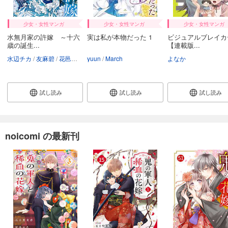
カート
少女・女性マンガ
少女・女性マンガ
少女・女性マンガ
試し読み
水無月家の許嫁 ～十六
実は私が本物だった 1
ビジュアルブレイカ
あらすじを表示する
歳の誕生...
【連載版...
noicomi vol.151
水辺チカ
友麻碧
花邑まい
yuun
March
よなか
660
円 (税込)
カート
試し読み
試し読み
試し読み
試し読み
あらすじを表示する
noicomi vol.150
noicomi の最新刊
440
円 (税込)
カート
試し読み
あらすじを表示する
noicomi vol.149
660
円 (税込)
カート