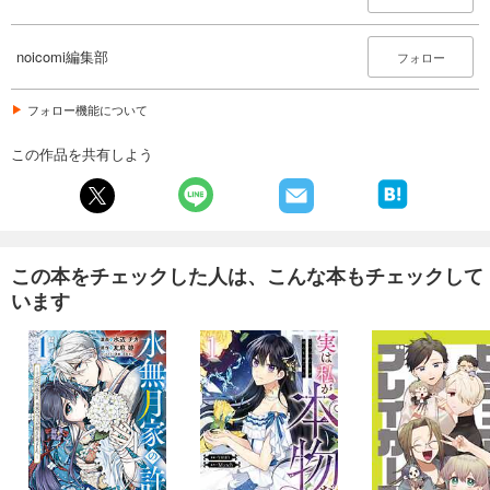
660
円 (税込)
カート
noicomi編集部
フォロー
試し読み
あらすじを表示する
フォロー機能について
noicomi vol.154
この作品を共有しよう
440
円 (税込)
カート
試し読み
あらすじを表示する
この本をチェックした人は、こんな本もチェックして
います
noicomi vol.153
550
円 (税込)
カート
試し読み
あらすじを表示する
noicomi vol.152
440
円 (税込)