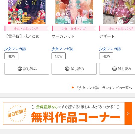
試し読み
あらすじを表示する
noicomi vol.145
少女・女性マンガ
少女・女性マンガ
少女・女性マンガ
660
円 (税込)
カート
【電子版】花とゆめ
マーガレット
デザート
試し読み
少女マンガ誌
少女マンガ誌
少女マンガ誌
あらすじを表示する
NEW
NEW
NEW
noicomi vol.144
試し読み
試し読み
試し読み
660
円 (税込)
カート
「少女マンガ誌」ランキングの一覧へ
試し読み
あらすじを表示する
noicomi vol.143
660
円 (税込)
カート
試し読み