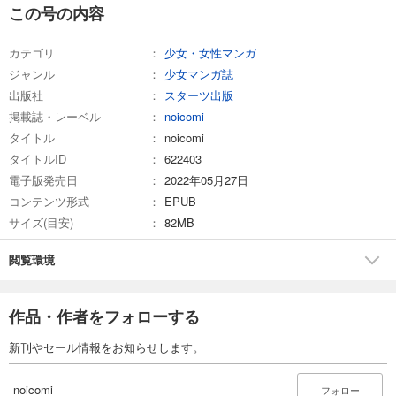
noicomi vol.158
この号の内容
660
円 (税込)
カート
カテゴリ
少女・女性マンガ
ジャンル
少女マンガ誌
試し読み
出版社
スターツ出版
あらすじを表示する
掲載誌・レーベル
noicomi
noicomi vol.157
タイトル
noicomi
660
円 (税込)
タイトルID
622403
カート
電子版発売日
2022年05月27日
コンテンツ形式
EPUB
試し読み
サイズ(目安)
82MB
あらすじを表示する
noicomi vol.156
閲覧環境
550
円 (税込)
カート
作品・作者をフォローする
試し読み
新刊やセール情報をお知らせします。
あらすじを表示する
noicomi vol.155
noicomi
フォロー