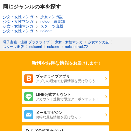
あらすじを表示する
同じジャンルの本を探す
noicomi vol.142
少女・女性マンガ
>
少女マンガ誌
少女・女性マンガ
>
noicomi編集部
660
円 (税込)
少女・女性マンガ
>
スターツ出版
カート
少女・女性マンガ
>
noicomi
試し読み
電子書籍・漫画 ブックライブ
〉
少女・女性マンガ
〉
少女マンガ誌
〉
スターツ出版
〉
noicomi
〉
noicomi
〉
noicomi vol.72
あらすじを表示する
noicomi vol.141
新刊やお得な情報
をお届けします！
660
円 (税込)
カート
ブックライブアプリ
アプリの通知でお得情報を受け取ろう！
試し読み
あらすじを表示する
LINE公式アカウント
アカウント連携で限定クーポンゲット！
noicomi vol.140
440
円 (税込)
カート
メールマガジン
お得な最新情報を受け取ろう！
試し読み
X公式アカウント
あらすじを表示する