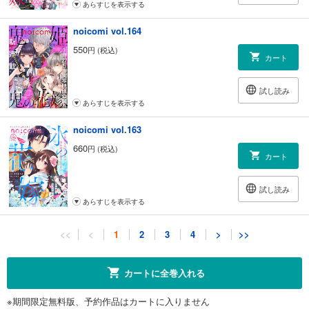
あらすじを表示する
noicomi vol.164
550
円 (税込)
カート
試し読み
あらすじを表示する
noicomi vol.163
660
円 (税込)
カート
試し読み
あらすじを表示する
noicomi vol.162
<<
<
1
2
3
4
>
>>
660
円 (税込)
カート
カートに全巻入れる
試し読み
※期間限定無料版、予約作品はカートに入りません
あらすじを表示する