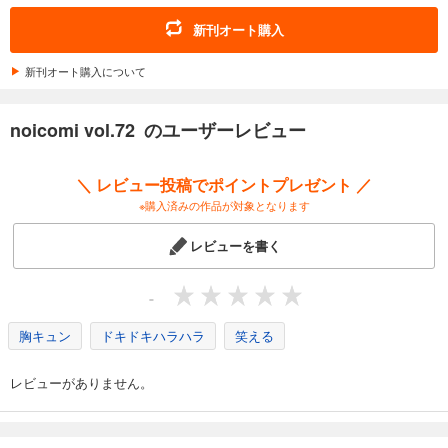
noicomi vol.161
新刊オート購入
660
円 (税込)
カート
新刊オート購入について
試し読み
noicomi vol.72 のユーザーレビュー
あらすじを表示する
noicomi vol.160
＼ レビュー投稿でポイントプレゼント ／
660
円 (税込)
※購入済みの作品が対象となります
カート
レビューを書く
試し読み
あらすじを表示する
-
noicomi vol.159
胸キュン
ドキドキハラハラ
笑える
660
円 (税込)
カート
レビューがありません。
試し読み
あらすじを表示する