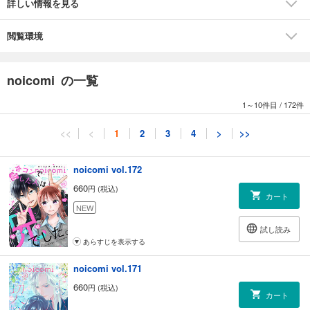
詳しい情報を見る
つ）■『鬼の花嫁』第6話（作画・富樫じゅん 原作・クレハ）■『黒王子
の溺愛には逆らえない』第7話（作画・芦名ユウ 原作・＊ゆきな＊）
■『同居中の幼なじみは愛したくて、もどかしい』第11話（作画・吉岡侑
閲覧環境
依 原作・花菱ありす）■『明智家は溺愛をたくらむ』第15話（ナガトカ
ヨ）※計9作品掲載
noicomi の一覧
1～10件目
/
172件
<<
<
1
2
3
4
>
>>
noicomi vol.172
660
円 (税込)
カート
NEW
試し読み
あらすじを表示する
noicomi vol.171
660
円 (税込)
カート