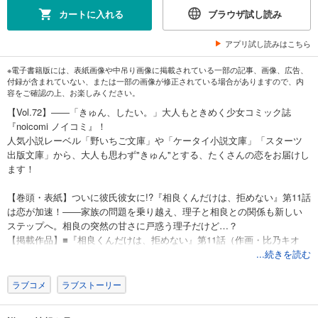
カートに入れる
ブラウザ試し読み
アプリ試し読みはこちら
※電子書籍版には、表紙画像や中吊り画像に掲載されている一部の記事、画像、広告、
付録が含まれていない、または一部の画像が修正されている場合がありますので、内
容をご確認の上、お楽しみください。
【Vol.72】――「きゅん、したい。」大人もときめく少女コミック誌
『noicomi ノイコミ』！
人気小説レーベル「野いちご文庫」や「ケータイ小説文庫」「スターツ
出版文庫」から、大人も思わず"きゅん"とする、たくさんの恋をお届けし
ます！
【巻頭・表紙】ついに彼氏彼女に!?『相良くんだけは、拒めない』第11話
は恋が加速！――家族の問題を乗り越え、理子と相良との関係も新しい
ステップへ。相良の突然の甘さに戸惑う理子だけど…？
【掲載作品】■『相良くんだけは、拒めない』第11話（作画・比乃キオ
原作・なぁな）■『幼なじみからの甘すぎる求婚が止まりません』第6話
...続きを読む
（作画・柚井ふうこ 原作・町野ゆき）■『極甘オオカミは、悪いことを教
えたい』第10話（作画・chee 原作・柊乃なや）■『恋をするならキミ以
ラブコメ
ラブストーリー
外』第23話（作画・中野まや花 原作・ももしろ）■『年上御曹司は婚約
者(仮)をイジワルに溺愛したい』第4話（作画・花野リサ 原作・碧井こな