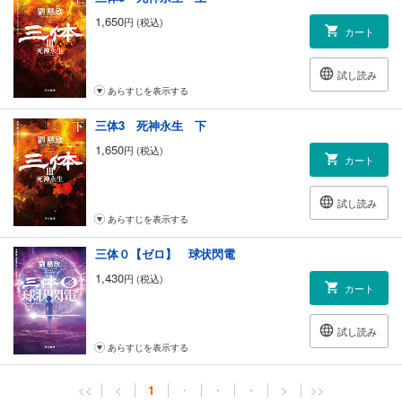
1,650
円 (税込)
カート
試し読み
あらすじを表示する
三体3 死神永生 下
1,650
円 (税込)
カート
試し読み
あらすじを表示する
三体０【ゼロ】 球状閃電
1,430
円 (税込)
カート
試し読み
あらすじを表示する
<<
<
1
・
・
・
>
>>