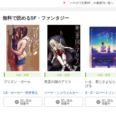
「ハヤカワ文庫SF」の最新刊一覧へ
無料で読めるSF・ファンタジー
小説・文芸
小説・文芸
小説・文芸
プリズン・ガール
死霊の国のアリス
いま、君にさよなら
げる
LS・ホーカー
村井智之
ジーナ・ショウォルター
大美賀馨
S・D・ロバートソン
試し読み
試し読み
試し読み
増量中
増量中
増量中