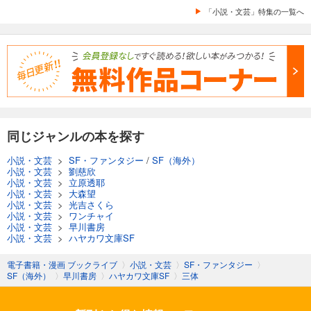
「小説・文芸」特集の一覧へ
同じジャンルの本を探す
小説・文芸
>
SF・ファンタジー
/
SF（海外）
小説・文芸
>
劉慈欣
小説・文芸
>
立原透耶
小説・文芸
>
大森望
小説・文芸
>
光吉さくら
小説・文芸
>
ワンチャイ
小説・文芸
>
早川書房
小説・文芸
>
ハヤカワ文庫SF
電子書籍・漫画 ブックライブ
〉
小説・文芸
〉
SF・ファンタジー
〉
SF（海外）
〉
早川書房
〉
ハヤカワ文庫SF
〉
三体