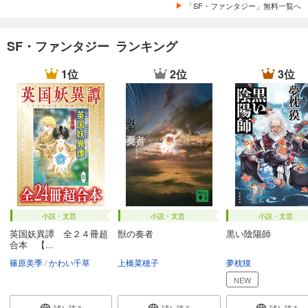
「SF・ファンタジー」無料一覧へ
SF・ファンタジー ランキング
1位
2位
3位
小説・文芸
小説・文芸
小説・文芸
英国妖異譚 全２４冊超
獣の奏者
黒い陰陽師
合本 【...
篠原美季
かわい千草
上橋菜穂子
夢枕獏
NEW
試し読み
試し読み
試し読み