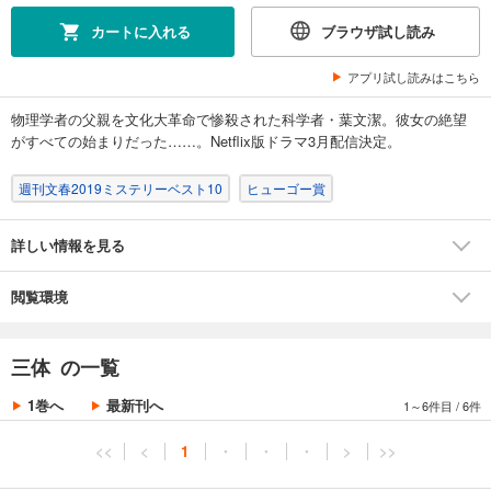
カートに入れる
ブラウザ試し読み
アプリ試し読みはこちら
物理学者の父親を文化大革命で惨殺された科学者・葉文潔。彼女の絶望
がすべての始まりだった……。Netflix版ドラマ3月配信決定。
週刊文春2019ミステリーベスト10
ヒューゴー賞
詳しい情報を見る
閲覧環境
三体 の一覧
1巻へ
最新刊へ
1～6件目
/
6件
<<
<
1
・
・
・
>
>>