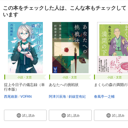
この本をチェックした人は、こんな本もチェックして
います
小説・文芸
小説・文芸
小説・文芸
掟上今日子の備忘録（単
あなたへの挑戦状
まくらの森の満開の
行本版）
西尾維新
VOFAN
阿津川辰海
斜線堂有紀
春風亭一之輔
試し読み
試し読み
試し読み