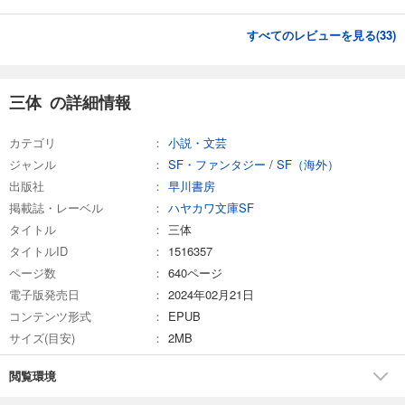
すべてのレビューを見る(
33
)
三体 の詳細情報
カテゴリ
小説・文芸
ジャンル
SF・ファンタジー
/
SF（海外）
出版社
早川書房
掲載誌・レーベル
ハヤカワ文庫SF
タイトル
三体
タイトルID
1516357
ページ数
640ページ
電子版発売日
2024年02月21日
コンテンツ形式
EPUB
サイズ(目安)
2MB
閲覧環境