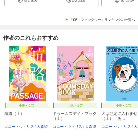
「SF・ファンタジー」ランキングの一覧へ
作者のこれもおすすめ
小説・文芸
小説・文芸
小説・文芸
航路（上）
ドゥームズデイ・ブック
犬は勘定に入れませ
（上）
（上） あ...
コニー・ウィリス
大森望
コニー・ウィリス
大森望
コニー・ウィリス
大