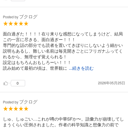
ブクログ
Posted by
面白過ぎた！！！！在り来りな感想になってしまうけど、結局
この一言に尽きる、面白過ぎー！！！
専門的な話の部分でも読者を置いてきぼりにしないよう細かい
説明もあるし、難しい名前は毎見開きごとにフリガナふってく
れるから、無理せず覚えられる！
設定はもちろんおもしろーい！！！
読み始めて最初の頃は、世界観に
...続きを読む
2026年05月25日
0
ブクログ
Posted by
しゅ、しゅごい…これが噂の中華SFか〜。語彙力が崩壊してし
まうくらい圧倒されました。作者の科学知識と想像力の前で