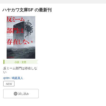
ハヤカワ文庫SF の最新刊
小説・文芸
反ミーム部門は存在しな
い
qntm
鳴庭真人
NEW
試し読み