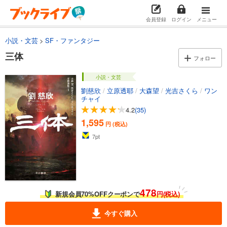
会員登録
ログイン
メニュー
小説・文芸
SF・ファンタジー
三体
フォロー
小説・文芸
劉慈欣
/
立原透耶
/
大森望
/
光吉さくら
/
ワン
チャイ
4.2
(35)
1,595
円 (税込)
7
pt
478
新規会員70%OFFクーポンで
円(税込)
今すぐ購入