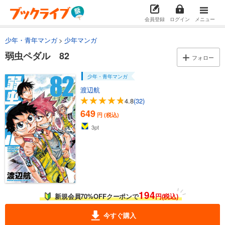
弱虫ペダル 72
会員登録
ログイン
メニュー
649
円 (税込)
カート
少年・青年マンガ
少年マンガ
弱虫ペダル 82
試し読み
フォロー
あらすじを表示する
少年・青年マンガ
弱虫ペダル 73
渡辺航
649
円 (税込)
4.8
(32)
カート
649
円 (税込)
試し読み
3
pt
あらすじを表示する
弱虫ペダル 74
649
円 (税込)
カート
194
新規会員70%OFFクーポンで
円(税込)
試し読み
あらすじを表示する
今すぐ購入