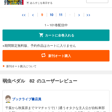
あらすじを表示する
弱虫ペダル 91
<<
<
9
10
11
・
>
>>
649
円 (税込)
カート
1～101巻配信中
試し読み
カートに全巻入れる
あらすじを表示する
※期間限定無料版、予約作品はカートに入りません
弱虫ペダル 92
649
円 (税込)
新刊オート購入
カート
新刊オート購入について
試し読み
あらすじを表示する
弱虫ペダル 82 のユーザーレビュー
弱虫ペダル 93
649
円 (税込)
カート
ブックライブ書店員
試し読み
千葉から秋葉原までママチャリで(！)通うオタクな主人公が自転車部
あらすじを表示する