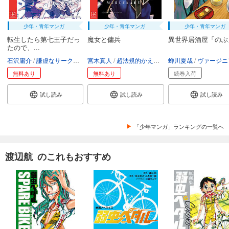
少年・青年マンガ
少年・青年マンガ
少年・青年マンガ
転生したら第七王子だっ
魔女と傭兵
異世界居酒屋「のぶ
たので、...
石沢庸介
謙虚なサークル
メル。
宮木真人
超法規的かえる
叶世べんち
蝉川夏哉
ヴァージニア二
無料あり
無料あり
続巻入荷
試し読み
試し読み
試し読み
「少年マンガ」ランキングの一覧へ
渡辺航 のこれもおすすめ