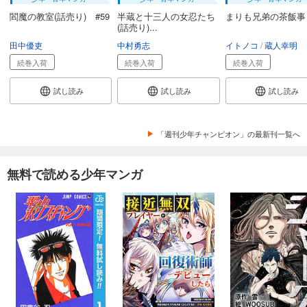
閻魔の教室(話売り) #59
半蔵と十三人の女忍たち
まりも兄弟の茶飯事
(話売り)...
田中優吏
中村勇志
イトノコ
蔵人幸明
続巻入荷
続巻入荷
続巻入荷
試し読み
試し読み
試し読み
「週刊少年チャンピオン」の最新刊一覧へ
無料で読める少年マンガ