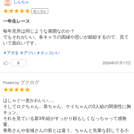
しんちゃ
弱虫ペダル 97
購入済み
649
円 (税込)
カート
一年生レース
試し読み
毎年見所は同じような展開なのか？
あらすじを表示する
でもそれがいい。各キャラの因縁や思いが錯綜するので、見て
いて面白いです。
弱虫ペダル 98
＃アガる
＃アツい
＃カッコいい
649
円 (税込)
カート
2024年07月17日
0
試し読み
あらすじを表示する
ブクログ
Posted by
弱虫ペダル 99
649
円 (税込)
はしゃぐ一差かわいい…。
カート
そしてロクちゃん、恭ちゃん、ケイちゃんの3人組の関係性に胸
キュン。
試し読み
それを見ている新3年組がすっかり頼もしくなっちゃって感無
あらすじを表示する
量。
巻島さんや金城さんの前とは違う、ちゃんと先輩な顔してる小
弱虫ペダル 100