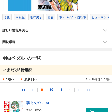
649
円 (税込)
カート
学園
同級生
地味男子
青春
車・バイク・自転車
ヒューマンド
試し読み
あらすじを表示する
詳しい情報を見る
弱虫ペダル 79
649
円 (税込)
カート
閲覧環境
試し読み
弱虫ペダル の一覧
あらすじを表示する
弱虫ペダル 80
いまだけ5冊無料
649
円 (税込)
カート
1巻へ
最新刊へ
81～90件目
/
102件
試し読み
<<
<
9
10
11
・
>
>>
あらすじを表示する
弱虫ペダル 81
649
円 (税込)