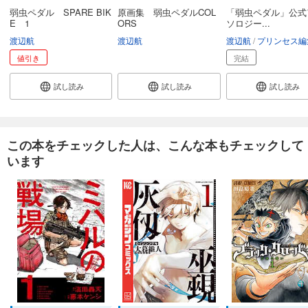
弱虫ペダル SPARE BIK
原画集 弱虫ペダルCOL
「弱虫ペダル」公式
E 1
ORS
ソロジー...
渡辺航
渡辺航
渡辺航
プリンセス編
値引き
完結
試し読み
試し読み
試し読み
この本をチェックした人は、こんな本もチェックして
います