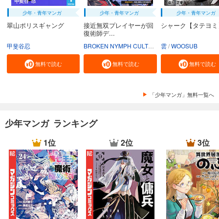
少年・青年マンガ
少年・青年マンガ
少年・青年マンガ
翠山ポリスギャング
接近無双プレイヤーが回
シャーク【タテヨミ
復術師デ...
甲斐谷忍
BROKEN NYMPH CULTURE
雲
INK KNIFE
WOOSUB
DROM
無料で読む
無料で読む
無料で読む
「少年マンガ」無料一覧へ
少年マンガ ランキング
1位
2位
3位