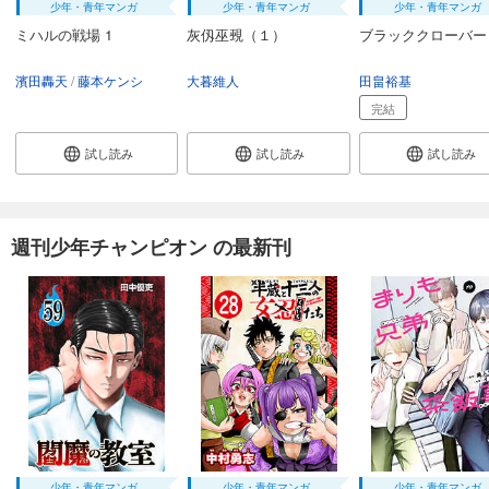
少年・青年マンガ
少年・青年マンガ
少年・青年マンガ
ミハルの戦場 1
灰仭巫覡（１）
ブラッククローバー 
濱田轟天
藤本ケンシ
大暮維人
田畠裕基
完結
試し読み
試し読み
試し読み
週刊少年チャンピオン の最新刊
少年・青年マンガ
少年・青年マンガ
少年・青年マンガ