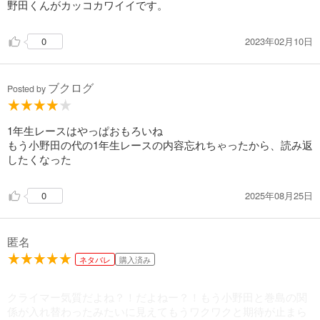
野田くんがカッコカワイイです。
693
円 (税込)
カート
2023年02月10日
0
試し読み
あらすじを表示する
ブクログ
Posted by
弱虫ペダル 101
649
円 (税込)
カート
1年生レースはやっぱおもろいね
もう小野田の代の1年生レースの内容忘れちゃったから、読み返
したくなった
試し読み
あらすじを表示する
2025年08月25日
0
弱虫ペダル 102
649
円 (税込)
購入予約
9/8入荷
匿名
ネタバレ
購入済み
あらすじを表示する
クライマー気質だよね？！だよねー？！もう小野田と巻島の関
係が入れ替わったみたいに見えてもうワクワクと期待が止まら