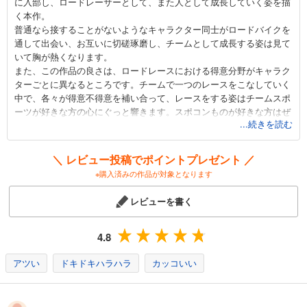
に入部し、ロードレーサーとして、また人として成長していく姿を描
く本作。
弱虫ペダル 94
普通なら接することがないようなキャラクター同士がロードバイクを
649
円 (税込)
通して出会い、お互いに切磋琢磨し、チームとして成長する姿は見て
カート
いて胸が熱くなります。
また、この作品の良さは、ロードレースにおける得意分野がキャラク
試し読み
ターごとに異なるところです。チームで一つのレースをこなしていく
あらすじを表示する
中で、各々が得意不得意を補い合って、レースをする姿はチームスポ
ーツが好きな方の心にぐっと響きます。スポコンものが好きな方はぜ
弱虫ペダル 95
...続きを読む
ひ読んでみてください。
649
そしてロードバイクが欲しくなります。ロードバイクで無性に走りた
円 (税込)
カート
くなること請け合いです。
＼ レビュー投稿でポイントプレゼント ／
※購入済みの作品が対象となります
試し読み
あらすじを表示する
レビューを書く
弱虫ペダル 96
649
4.8
円 (税込)
カート
アツい
ドキドキハラハラ
カッコいい
試し読み
あらすじを表示する