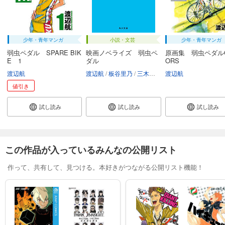
少年・青年マンガ
小説・文芸
少年・青年マンガ
弱虫ペダル SPARE BIK
映画ノベライズ 弱虫ペ
原画集 弱虫ペダルC
E 1
ダル
ORS
渡辺航
渡辺航
板谷里乃
三木康一郎
渡辺航
三萩せんや
値引き
試し読み
試し読み
試し読み
この作品が入っているみんなの公開リスト
作って、共有して、見つける。本好きがつながる公開リスト機能！