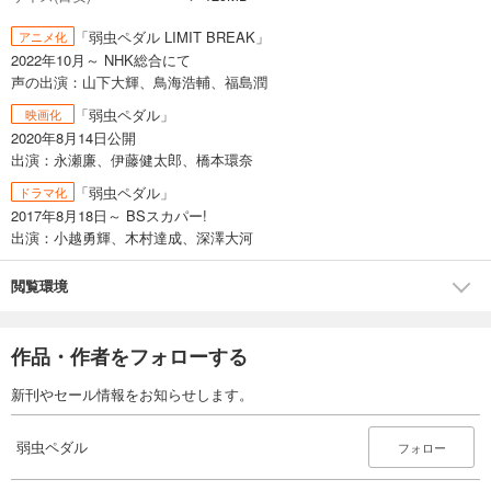
「弱虫ペダル LIMIT BREAK」
アニメ化
2022年10月～ NHK総合にて
声の出演：山下大輝、鳥海浩輔、福島潤
「弱虫ペダル」
映画化
2020年8月14日公開
出演：永瀬廉、伊藤健太郎、橋本環奈
「弱虫ペダル」
ドラマ化
2017年8月18日～ BSスカパー!
出演：小越勇輝、木村達成、深澤大河
閲覧環境
作品・作者をフォローする
新刊やセール情報をお知らせします。
弱虫ペダル
フォロー