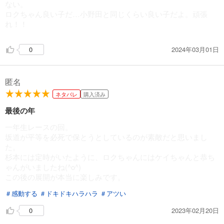
ない。
ロクちゃん良い子だ…小野田と同じくらい良い子だよ。頑張
れ！！
2024年03月01日
0
匿名
ネタバレ
購入済み
最後の年
一年生レースの回。
坂道が平等を必死で保とうとしているのが素敵だと思いまし
た。
杉本には定時がいたように、ロクちゃんにはケイちゃんと恭ち
ゃんがいましたね(^o^)
この後の展開が本当に楽しみです。
＃感動する
＃ドキドキハラハラ
＃アツい
2023年02月20日
0