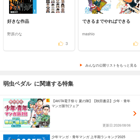
好きな作品
できるまでやればできる
野原のな
mashio
3
みんなの公開リストをもっと見る
弱虫ペダル に関連する特集
【AKITA電子祭り 夏の陣】【秋田書店】少年・青年
マンガ新刊フェア
更新日:2026/08/06
少年マンガ・青年マンガ 上半期ランキング2025