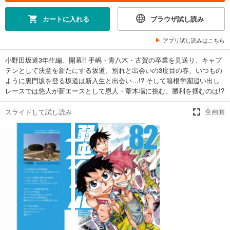
弱虫ペダル 75
649
円 (税込)
カートに入れる
ブラウザ試し読み
カート
アプリ試し読みはこちら
試し読み
あらすじを表示する
小野田坂道3年生編、開幕!! 手嶋・青八木・古賀の卒業を見送り、キャプ
テンとして決意を新たにする坂道。別れと出会いの3度目の春、いつもの
弱虫ペダル 76
ように裏門坂を登る坂道は新入生と出会い…!? そして箱根学園追い出し
649
円 (税込)
レースでは悠人が新エースとして恩人・葦木場に挑む。勝利を掴むのは!?
カート
スライドして試し読み
全画面
試し読み
あらすじを表示する
弱虫ペダル 77
649
円 (税込)
カート
試し読み
あらすじを表示する
弱虫ペダル 78