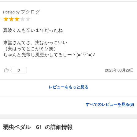
649
円 (税込)
カート
ブクログ
Posted by
試し読み
あらすじを表示する
真波くんも辛い１年だったね
弱虫ペダル 84
東堂さんてさ、実はかっこいい
649
円 (税込)
（実はってとこがミソ笑）
カート
ちゃんと先輩し風更かしてるしーヽ(=´▽`=)ﾉ
試し読み
あらすじを表示する
2025年03月29日
0
弱虫ペダル 85
レビューをもっと見る
649
円 (税込)
カート
すべてのレビューを見る(
8
)
試し読み
あらすじを表示する
弱虫ペダル 86
弱虫ペダル 61 の詳細情報
649
円 (税込)
カート