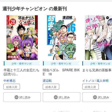
弱虫ペダル 99
週刊少年チャンピオン の最新刊
649
円 (税込)
カート
試し読み
あらすじを表示する
弱虫ペダル 100
693
円 (税込)
カート
試し読み
少年・青年マンガ
少年・青年マンガ
少年・青年マンガ
あらすじを表示する
半蔵と十三人の女忍たち
弱虫ペダル SPARE BIK
まりも兄弟の茶飯事
(話売り)...
E 16
弱虫ペダル 101
中村勇志
渡辺航
イトノコ
蔵人幸明
649
円 (税込)
カート
続巻入荷
続巻入荷
続巻入荷
試し読み
試し読み
試し読み
試し読み
あらすじを表示する