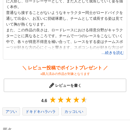
に入部し、ロードレーサーとして、また人として成長していく姿を描
く本作。
弱虫ペダル 74
普通なら接することがないようなキャラクター同士がロードバイクを
649
円 (税込)
通して出会い、お互いに切磋琢磨し、チームとして成長する姿は見て
カート
いて胸が熱くなります。
また、この作品の良さは、ロードレースにおける得意分野がキャラク
試し読み
ターごとに異なるところです。チームで一つのレースをこなしていく
あらすじを表示する
中で、各々が得意不得意を補い合って、レースをする姿はチームスポ
ーツが好きな方の心にぐっと響きます。スポコンものが好きな方はぜ
弱虫ペダル 75
...続きを読む
ひ読んでみてください。
649
そしてロードバイクが欲しくなります。ロードバイクで無性に走りた
円 (税込)
カート
くなること請け合いです。
＼ レビュー投稿でポイントプレゼント ／
※購入済みの作品が対象となります
試し読み
あらすじを表示する
レビューを書く
弱虫ペダル 76
649
4.6
円 (税込)
カート
アツい
ドキドキハラハラ
カッコいい
試し読み
あらすじを表示する
匿名