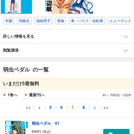
649
円 (税込)
カート
学園
同級生
地味男子
青春
車・バイク・自転車
ヒューマンド
試し読み
あらすじを表示する
詳しい情報を見る
弱虫ペダル 59
649
円 (税込)
カート
閲覧環境
試し読み
弱虫ペダル の一覧
あらすじを表示する
弱虫ペダル 60
いまだけ5冊無料
649
円 (税込)
カート
1巻へ
最新刊へ
61～70件目
/
102件
試し読み
<<
<
5
6
7
8
>
>>
あらすじを表示する
弱虫ペダル 61
649
円 (税込)