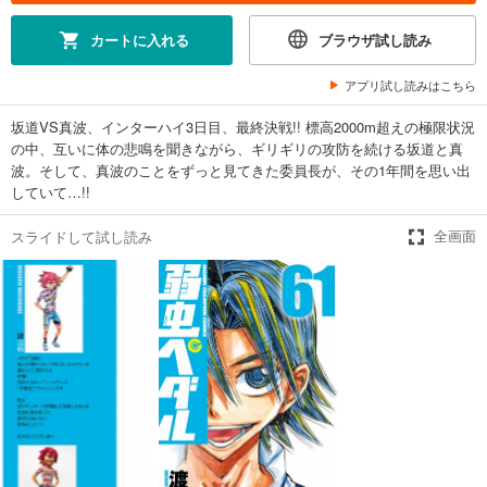
弱虫ペダル 55
649
円 (税込)
カートに入れる
ブラウザ試し読み
カート
アプリ試し読みはこちら
試し読み
あらすじを表示する
坂道VS真波、インターハイ3日目、最終決戦!! 標高2000m超えの極限状況
の中、互いに体の悲鳴を聞きながら、ギリギリの攻防を続ける坂道と真
弱虫ペダル 56
波。そして、真波のことをずっと見てきた委員長が、その1年間を思い出
649
円 (税込)
していて…!!
カート
スライドして試し読み
全画面
試し読み
あらすじを表示する
弱虫ペダル 57
649
円 (税込)
カート
試し読み
あらすじを表示する
弱虫ペダル 58