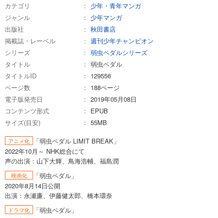
カテゴリ
少年・青年マンガ
ジャンル
少年マンガ
試し読み
出版社
秋田書店
あらすじを表示する
掲載誌・レーベル
週刊少年チャンピオン
弱虫ペダル 87
シリーズ
弱虫ペダルシリーズ
649
円 (税込)
タイトル
弱虫ペダル
カート
タイトルID
129556
ページ数
188ページ
試し読み
電子版発売日
2019年05月08日
あらすじを表示する
コンテンツ形式
EPUB
弱虫ペダル 88
サイズ(目安)
55MB
649
円 (税込)
カート
「弱虫ペダル LIMIT BREAK」
アニメ化
2022年10月～ NHK総合にて
試し読み
声の出演：山下大輝、鳥海浩輔、福島潤
あらすじを表示する
「弱虫ペダル」
映画化
2020年8月14日公開
弱虫ペダル 89
出演：永瀬廉、伊藤健太郎、橋本環奈
649
円 (税込)
カート
「弱虫ペダル」
ドラマ化