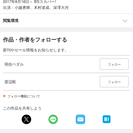
2017年8月18日～ BSスカパー!
試し読み
出演：小越勇輝、木村達成、深澤大河
あらすじを表示する
閲覧環境
弱虫ペダル 90
649
円 (税込)
カート
作品・作者をフォローする
試し読み
新刊やセール情報をお知らせします。
あらすじを表示する
弱虫ペダル
フォロー
弱虫ペダル 91
649
円 (税込)
カート
渡辺航
フォロー
試し読み
フォロー機能について
あらすじを表示する
この作品を共有しよう
弱虫ペダル 92
649
円 (税込)
カート