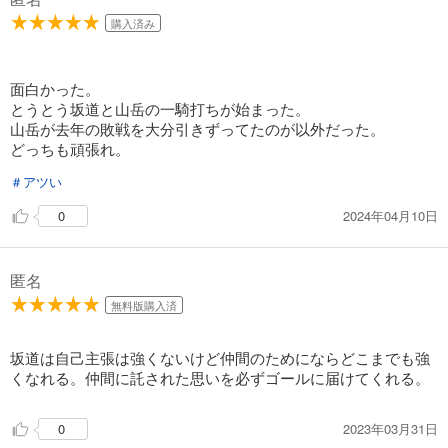
弱虫ペダル 77
購入済み
649
円 (税込)
カート
面白かった。
試し読み
とうとう坂道と山岳の一騎打ちが始まった。
あらすじを表示する
山岳が去年の敗戦を大分引きずってたのが以外だった。
どっちも頑張れ。
弱虫ペダル 78
＃アツい
649
円 (税込)
カート
2024年04月10日
0
試し読み
あらすじを表示する
匿名
弱虫ペダル 79
無料版購入済
649
円 (税込)
カート
坂道は自己主張は強くないけど仲間のためにならどこまでも強
くなれる。仲間に託された思いを必ずゴールに届けてくれる。
試し読み
あらすじを表示する
2023年03月31日
0
弱虫ペダル 80