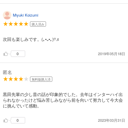
649
円 (税込)
カート
Miyuki Koizumi
試し読み
購入済み
あらすじを表示する
次回も楽しみです。(｡•᎑•｡)♡♬
弱虫ペダル 81
649
円 (税込)
カート
2019年05月18日
0
試し読み
あらすじを表示する
匿名
無料版購入済
弱虫ペダル 82
649
円 (税込)
カート
黒田先輩の少し昔の話が印象的でした。去年はインターハイ出
られなかったけど悩み苦しみながら前を向いて努力して今大会
試し読み
に挑んでいて感動。
あらすじを表示する
2023年03月31日
0
弱虫ペダル 83