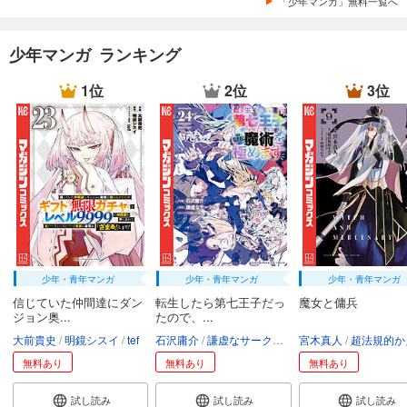
「少年マンガ」無料一覧へ
少年マンガ ランキング
1位
2位
3位
少年・青年マンガ
少年・青年マンガ
少年・青年マンガ
信じていた仲間達にダン
転生したら第七王子だっ
魔女と傭兵
ジョン奥...
たので、...
大前貴史
明鏡シスイ
tef
石沢庸介
謙虚なサークル
メル。
宮木真人
超法規的かえ
無料あり
無料あり
無料あり
試し読み
試し読み
試し読み