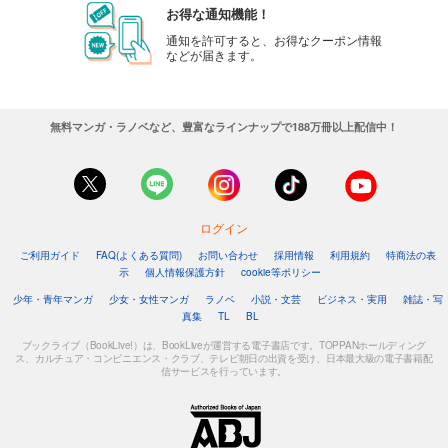
お得な通知機能！
通知を許可すると、お得なクーポン情報
などが届きます。
無料マンガ・ラノベなど、豊富なラインナップで188万冊以上配信中！
ログイン
ご利用ガイド
FAQ(よくある質問)
お問い合わせ
採用情報
利用規約
特商法の表
示
個人情報保護方針
cookie等ポリシー
少年・青年マンガ
少女・女性マンガ
ラノベ
小説・文芸
ビジネス・実用
雑誌・写
真集
TL
BL
ブックライブ（BookLive!）は、BookLiveが運営する電子書店です。TOPPANホールディング
ス、カルチュア・コンビニエンス・クラブ、テレビ朝日の出資を受け、日本最大級の電子書籍配
信サービスを行っています。