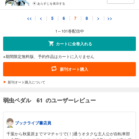
あらすじを表示する
弱虫ペダル 71
<<
<
5
6
7
8
>
>>
649
円 (税込)
カート
1～101巻配信中
試し読み
カートに全巻入れる
あらすじを表示する
※期間限定無料版、予約作品はカートに入りません
弱虫ペダル 72
649
円 (税込)
新刊オート購入
カート
新刊オート購入について
試し読み
あらすじを表示する
弱虫ペダル 61 のユーザーレビュー
弱虫ペダル 73
649
円 (税込)
カート
ブックライブ書店員
試し読み
千葉から秋葉原までママチャリで(！)通うオタクな主人公が自転車部
あらすじを表示する