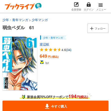
弱虫ペダル 52
会員登録
ログイン
メニュー
649
円 (税込)
カート
少年・青年マンガ
少年マンガ
弱虫ペダル 61
試し読み
フォロー
あらすじを表示する
少年・青年マンガ
弱虫ペダル 53
渡辺航
649
円 (税込)
4.6
(34)
カート
649
円 (税込)
試し読み
3
pt
あらすじを表示する
弱虫ペダル 54
649
円 (税込)
カート
194
新規会員70%OFFクーポンで
円(税込)
試し読み
あらすじを表示する
今すぐ購入