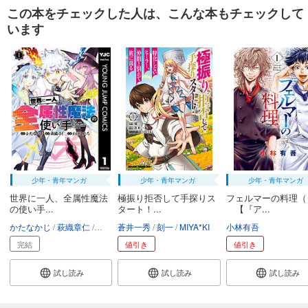
あらすじを表示する
この本をチェックした人は、こんな本もチェックして
います
弱虫ペダル 96
649
円 (税込)
カート
試し読み
あらすじを表示する
弱虫ペダル 97
649
円 (税込)
カート
少年・青年マンガ
少年・青年マンガ
少年・青年マンガ
試し読み
世界に一人、全属性魔法
極振り拒否して手探りス
フェルマーの料理（
あらすじを表示する
の使い手...
タート！...
【『ア...
弱虫ペダル 98
かたなかじ
萩織章仁
山田こたろ
蒼井一秀
刻一
MIYA*KI
小林有吾
649
円 (税込)
完結
値引き
値引き
カート
試し読み
試し読み
試し読み
試し読み
あらすじを表示する