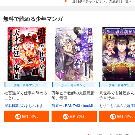
弱虫ペダル 102
「週刊少年チャンピオン」の最新刊一覧へ
649
円 (税込)
購入予約
無料で読める少年マンガ
9/8入荷
あらすじを表示する
少年・青年マンガ
少年・青年マンガ
少年・青年マンガ
社畜過ぎて仕事を辞める
万年ヒラ教師の支援魔術
異世界でも鍵屋さん
ことにし...
師、最強...
子単行本...
岸本和葉
みよしふるまち
booklistaSTUDIO
苗原一
BANZAI3
booklistaSTUDIO
もりこも
黒六
如月
無料で読む
無料で読む
無料で読む