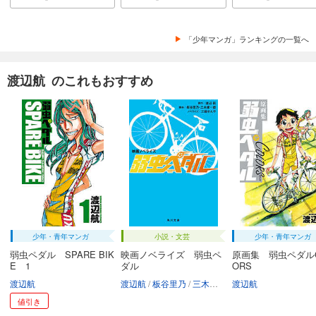
「少年マンガ」ランキングの一覧へ
渡辺航 のこれもおすすめ
少年・青年マンガ
小説・文芸
少年・青年マンガ
弱虫ペダル SPARE BIK
映画ノベライズ 弱虫ペ
原画集 弱虫ペダルC
E 1
ダル
ORS
渡辺航
渡辺航
板谷里乃
三木康一郎
渡辺航
三萩せんや
値引き