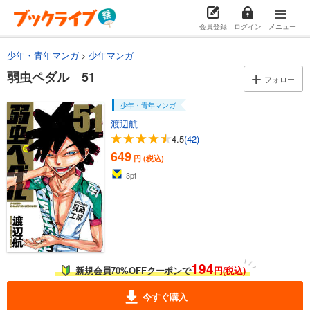
弱虫ペダル 42
649
円 (税込)
会員登録
ログイン
メニュー
カート
少年・青年マンガ
少年マンガ
試し読み
弱虫ペダル 51
あらすじを表示する
フォロー
弱虫ペダル 43
少年・青年マンガ
649
円 (税込)
渡辺航
カート
4.5
(42)
649
円 (税込)
試し読み
あらすじを表示する
3
pt
弱虫ペダル 44
649
円 (税込)
カート
試し読み
194
新規会員70%OFFクーポンで
円(税込)
あらすじを表示する
今すぐ購入
弱虫ペダル 45