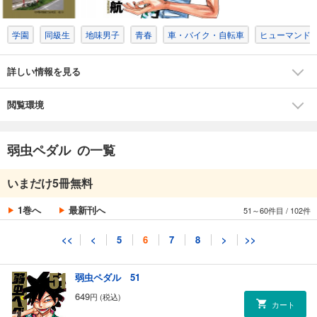
カート
学園
同級生
地味男子
青春
車・バイク・自転車
ヒューマンド
試し読み
あらすじを表示する
詳しい情報を見る
弱虫ペダル 49
649
円 (税込)
カート
閲覧環境
試し読み
弱虫ペダル の一覧
あらすじを表示する
弱虫ペダル 50
いまだけ5冊無料
649
円 (税込)
カート
1巻へ
最新刊へ
51～60件目
/
102件
試し読み
<<
<
5
6
7
8
>
>>
あらすじを表示する
弱虫ペダル 51
649
円 (税込)
カート