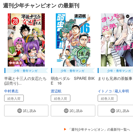
弱虫ペダル 89
週刊少年チャンピオン の最新刊
649
円 (税込)
カート
試し読み
あらすじを表示する
弱虫ペダル 90
649
円 (税込)
カート
試し読み
少年・青年マンガ
少年・青年マンガ
少年・青年マンガ
あらすじを表示する
半蔵と十三人の女忍たち
弱虫ペダル SPARE BIK
まりも兄弟の茶飯事
(話売り)...
E 16
弱虫ペダル 91
中村勇志
渡辺航
イトノコ
蔵人幸明
649
円 (税込)
カート
続巻入荷
続巻入荷
続巻入荷
試し読み
試し読み
試し読み
試し読み
あらすじを表示する
弱虫ペダル 92
「週刊少年チャンピオン」の最新刊一覧へ