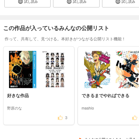
試し読み
試し読み
試し読み
試し読み
あらすじを表示する
弱虫ペダル 102
この作品が入っているみんなの公開リスト
649
円 (税込)
購入予約
作って、共有して、見つける。本好きがつながる公開リスト機能！
9/8入荷
あらすじを表示する
好きな作品
できるまでやればできる
野原のな
mashio
3