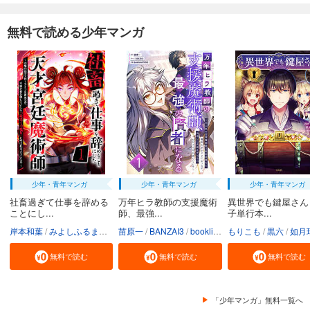
649
円 (税込)
カート
無料で読める少年マンガ
試し読み
あらすじを表示する
弱虫ペダル 93
649
円 (税込)
カート
試し読み
あらすじを表示する
少年・青年マンガ
少年・青年マンガ
少年・青年マンガ
弱虫ペダル 94
社畜過ぎて仕事を辞める
万年ヒラ教師の支援魔術
異世界でも鍵屋さん
649
円 (税込)
ことにし...
師、最強...
子単行本...
カート
岸本和葉
みよしふるまち
booklistaSTUDIO
苗原一
BANZAI3
booklistaSTUDIO
もりこも
黒六
如月
試し読み
無料で読む
無料で読む
無料で読む
あらすじを表示する
弱虫ペダル 95
「少年マンガ」無料一覧へ
649
円 (税込)