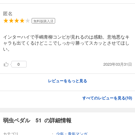
試し読み
匿名
あらすじを表示する
無料版購入済
弱虫ペダル 74
インターハイで手嶋青柳コンビが見れるのは感動。意地悪なキ
649
円 (税込)
カート
ャラも出てくるけどここでしっかり勝ってスカッとさせてほし
い。
試し読み
あらすじを表示する
2023年03月31日
0
弱虫ペダル 75
649
レビューをもっと見る
円 (税込)
カート
すべてのレビューを見る(
10
)
試し読み
あらすじを表示する
弱虫ペダル 76
弱虫ペダル 51 の詳細情報
649
円 (税込)
カート
カテゴリ
少年・青年マンガ