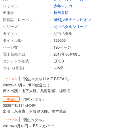
ジャンル
少年マンガ
試し読み
あらすじを表示する
出版社
秋田書店
掲載誌・レーベル
週刊少年チャンピオン
弱虫ペダル 77
シリーズ
弱虫ペダルシリーズ
649
円 (税込)
タイトル
弱虫ペダル
カート
タイトルID
129556
ページ数
190ページ
試し読み
あらすじを表示する
電子版発売日
2017年06月08日
コンテンツ形式
EPUB
弱虫ペダル 78
サイズ(目安)
58MB
649
円 (税込)
カート
「弱虫ペダル LIMIT BREAK」
アニメ化
2022年10月～ NHK総合にて
試し読み
声の出演：山下大輝、鳥海浩輔、福島潤
あらすじを表示する
「弱虫ペダル」
映画化
弱虫ペダル 79
2020年8月14日公開
出演：永瀬廉、伊藤健太郎、橋本環奈
649
円 (税込)
カート
「弱虫ペダル」
ドラマ化
2017年8月18日～ BSスカパー!