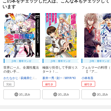
この本をチェックした人は、こんな本もチェックして
弱虫ペダル 86
います
649
円 (税込)
カート
試し読み
あらすじを表示する
弱虫ペダル 87
649
円 (税込)
カート
少年・青年マンガ
少年・青年マンガ
少年・青年マンガ
試し読み
あらすじを表示する
世界に一人、全属性魔法
極振り拒否して手探りス
フェルマーの料理（
の使い手...
タート！...
【『ア...
弱虫ペダル 88
かたなかじ
萩織章仁
山田こたろ
蒼井一秀
刻一
MIYA*KI
小林有吾
649
円 (税込)
完結
値引き
値引き
カート
試し読み
試し読み
試し読み
試し読み
あらすじを表示する