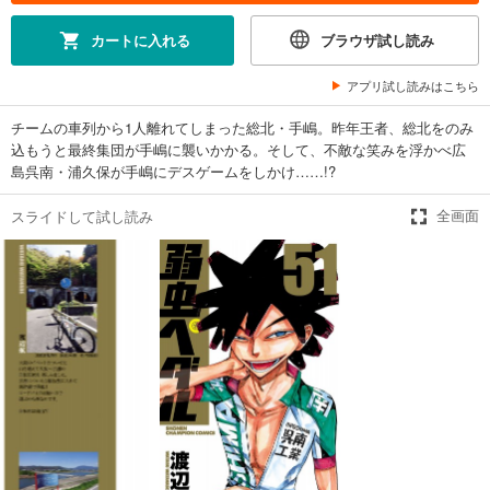
649
円 (税込)
カート
カートに入れる
ブラウザ試し読み
試し読み
アプリ試し読みはこちら
あらすじを表示する
チームの車列から1人離れてしまった総北・手嶋。昨年王者、総北をのみ
弱虫ペダル 46
込もうと最終集団が手嶋に襲いかかる。そして、不敵な笑みを浮かべ広
649
円 (税込)
島呉南・浦久保が手嶋にデスゲームをしかけ……!?
カート
スライドして試し読み
全画面
試し読み
あらすじを表示する
弱虫ペダル 47
649
円 (税込)
カート
試し読み
あらすじを表示する
弱虫ペダル 48
649
円 (税込)