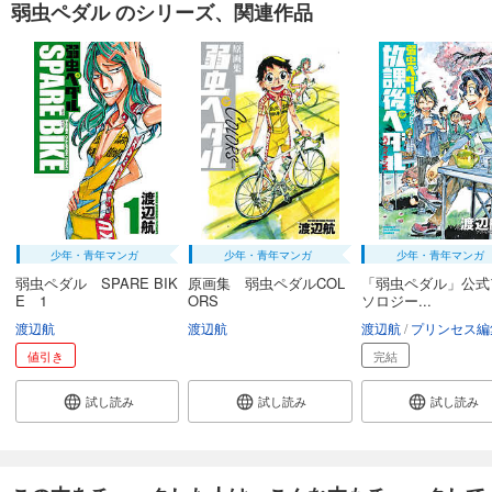
あらすじを表示する
弱虫ペダル のシリーズ、関連作品
弱虫ペダル 83
649
円 (税込)
カート
試し読み
あらすじを表示する
弱虫ペダル 84
649
円 (税込)
カート
少年・青年マンガ
少年・青年マンガ
少年・青年マンガ
弱虫ペダル SPARE BIK
原画集 弱虫ペダルCOL
「弱虫ペダル」公式
試し読み
E 1
ORS
ソロジー...
あらすじを表示する
渡辺航
渡辺航
渡辺航
プリンセス編
値引き
完結
弱虫ペダル 85
649
円 (税込)
カート
試し読み
試し読み
試し読み
試し読み
あらすじを表示する