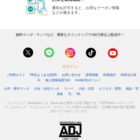
通知を許可すると、お得なクーポン情報
などが届きます。
無料マンガ・ラノベなど、豊富なラインナップで188万冊以上配信中！
ログイン
ご利用ガイド
FAQ(よくある質問)
お問い合わせ
採用情報
利用規約
特商法の表
示
個人情報保護方針
cookie等ポリシー
少年・青年マンガ
少女・女性マンガ
ラノベ
小説・文芸
ビジネス・実用
雑誌・写
真集
TL
BL
ブックライブ（BookLive!）は、BookLiveが運営する電子書店です。TOPPANホールディング
ス、カルチュア・コンビニエンス・クラブ、テレビ朝日の出資を受け、日本最大級の電子書籍配
信サービスを行っています。