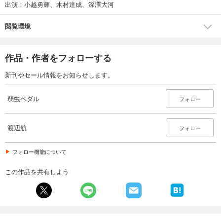
試し読み
出演：小越勇輝、木村達成、深澤大河
あらすじを表示する
閲覧環境
弱虫ペダル 80
649
円 (税込)
カート
作品・作者をフォローする
試し読み
新刊やセール情報をお知らせします。
あらすじを表示する
弱虫ペダル
弱虫ペダル 81
フォロー
649
円 (税込)
カート
渡辺航
フォロー
試し読み
フォロー機能について
あらすじを表示する
弱虫ペダル 82
この作品を共有しよう
649
円 (税込)
カート
試し読み