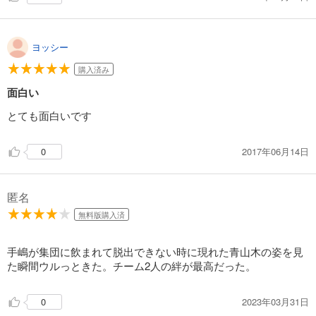
円 (税込)
カート
試し読み
ヨッシー
あらすじを表示する
購入済み
弱虫ペダル 71
面白い
649
円 (税込)
カート
とても面白いです
試し読み
2017年06月14日
0
あらすじを表示する
弱虫ペダル 72
匿名
649
円 (税込)
カート
無料版購入済
試し読み
手嶋が集団に飲まれて脱出できない時に現れた青山木の姿を見
あらすじを表示する
た瞬間ウルっときた。チーム2人の絆が最高だった。
弱虫ペダル 73
2023年03月31日
0
649
円 (税込)
カート