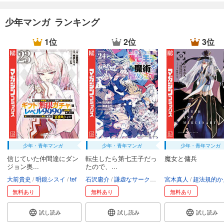
カート
少年マンガ ランキング
試し読み
あらすじを表示する
1位
2位
3位
弱虫ペダル 96
649
円 (税込)
カート
試し読み
あらすじを表示する
弱虫ペダル 97
649
円 (税込)
カート
少年・青年マンガ
少年・青年マンガ
少年・青年マンガ
信じていた仲間達にダン
転生したら第七王子だっ
魔女と傭兵
ジョン奥...
たので、...
試し読み
あらすじを表示する
大前貴史
明鏡シスイ
tef
石沢庸介
謙虚なサークル
メル。
宮木真人
超法規的かえ
無料あり
無料あり
無料あり
弱虫ペダル 98
649
円 (税込)
試し読み
試し読み
試し読み
カート