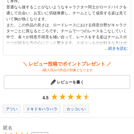
く本作。
弱虫ペダル 64
普通なら接することがないようなキャラクター同士がロードバイクを
649
円 (税込)
通して出会い、お互いに切磋琢磨し、チームとして成長する姿は見て
カート
いて胸が熱くなります。
また、この作品の良さは、ロードレースにおける得意分野がキャラク
試し読み
ターごとに異なるところです。チームで一つのレースをこなしていく
あらすじを表示する
中で、各々が得意不得意を補い合って、レースをする姿はチームスポ
ーツが好きな方の心にぐっと響きます。スポコンものが好きな方はぜ
弱虫ペダル 65
...続きを読む
ひ読んでみてください。
649
そしてロードバイクが欲しくなります。ロードバイクで無性に走りた
円 (税込)
カート
くなること請け合いです。
＼ レビュー投稿でポイントプレゼント ／
※購入済みの作品が対象となります
試し読み
あらすじを表示する
レビューを書く
弱虫ペダル 66
649
4.5
円 (税込)
カート
アツい
ドキドキハラハラ
カッコいい
試し読み
あらすじを表示する
匿名
弱虫ペダル 67