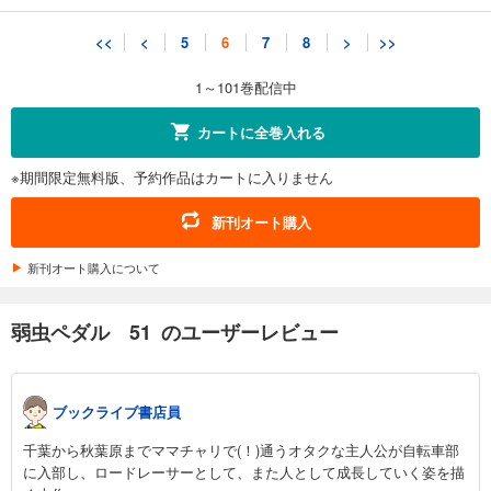
弱虫ペダル 61
<<
<
5
6
7
8
>
>>
649
円 (税込)
カート
1～101巻配信中
試し読み
カートに全巻入れる
あらすじを表示する
※期間限定無料版、予約作品はカートに入りません
弱虫ペダル 62
649
円 (税込)
新刊オート購入
カート
新刊オート購入について
試し読み
あらすじを表示する
弱虫ペダル 51 のユーザーレビュー
弱虫ペダル 63
649
円 (税込)
カート
ブックライブ書店員
試し読み
千葉から秋葉原までママチャリで(！)通うオタクな主人公が自転車部
あらすじを表示する
に入部し、ロードレーサーとして、また人として成長していく姿を描