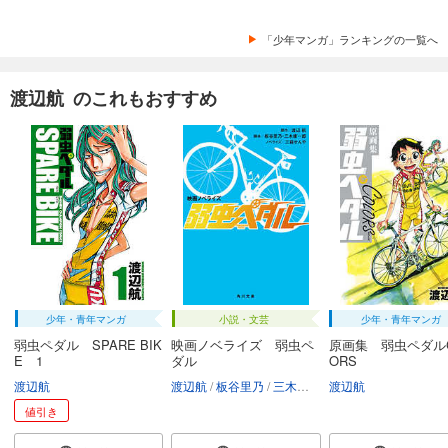
試し読み
「少年マンガ」ランキングの一覧へ
あらすじを表示する
弱虫ペダル 99
渡辺航 のこれもおすすめ
649
円 (税込)
カート
試し読み
あらすじを表示する
弱虫ペダル 100
693
円 (税込)
カート
試し読み
少年・青年マンガ
小説・文芸
少年・青年マンガ
あらすじを表示する
弱虫ペダル SPARE BIK
映画ノベライズ 弱虫ペ
原画集 弱虫ペダルC
E 1
ダル
ORS
弱虫ペダル 101
渡辺航
渡辺航
板谷里乃
三木康一郎
渡辺航
三萩せんや
649
円 (税込)
値引き
カート