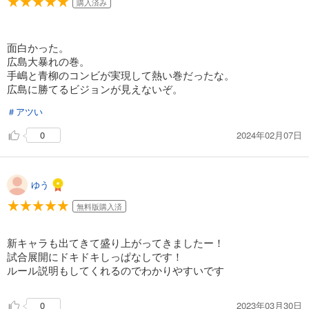
購入済み
649
円 (税込)
カート
面白かった。
試し読み
広島大暴れの巻。
あらすじを表示する
手嶋と青柳のコンビが実現して熱い巻だったな。
広島に勝てるビジョンが見えないぞ。
弱虫ペダル 68
＃アツい
649
円 (税込)
カート
2024年02月07日
0
試し読み
あらすじを表示する
ゆう
弱虫ペダル 69
無料版購入済
649
円 (税込)
カート
新キャラも出てきて盛り上がってきましたー！
試し読み
試合展開にドキドキしっぱなしです！
あらすじを表示する
ルール説明もしてくれるのでわかりやすいです
弱虫ペダル 70
2023年03月30日
0
649