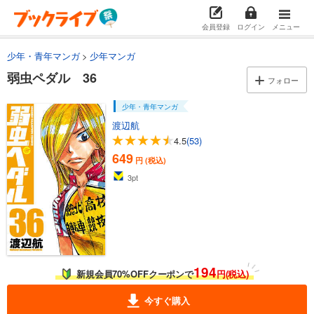
弱虫ペダル 22
649
円 (税込)
会員登録
ログイン
メニュー
カート
少年・青年マンガ
少年マンガ
試し読み
弱虫ペダル 36
あらすじを表示する
フォロー
弱虫ペダル 23
少年・青年マンガ
649
円 (税込)
渡辺航
カート
4.5
(53)
649
円 (税込)
試し読み
あらすじを表示する
3
pt
弱虫ペダル 24
649
円 (税込)
カート
試し読み
194
新規会員70%OFFクーポンで
円(税込)
あらすじを表示する
今すぐ購入
弱虫ペダル 25