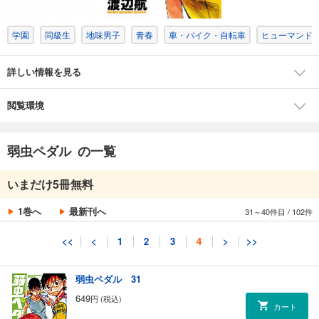
カート
学園
同級生
地味男子
青春
車・バイク・自転車
ヒューマンド
試し読み
あらすじを表示する
詳しい情報を見る
弱虫ペダル 29
649
円 (税込)
カート
閲覧環境
試し読み
弱虫ペダル の一覧
あらすじを表示する
弱虫ペダル 30
いまだけ5冊無料
649
円 (税込)
カート
1巻へ
最新刊へ
31～40件目
/
102件
試し読み
<<
<
1
2
3
4
>
>>
あらすじを表示する
弱虫ペダル 31
649
円 (税込)
カート