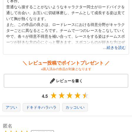
く本作。
弱虫ペダル 44
普通なら接することがないようなキャラクター同士がロードバイクを
649
円 (税込)
通して出会い、お互いに切磋琢磨し、チームとして成長する姿は見て
カート
いて胸が熱くなります。
また、この作品の良さは、ロードレースにおける得意分野がキャラク
試し読み
ターごとに異なるところです。チームで一つのレースをこなしていく
あらすじを表示する
中で、各々が得意不得意を補い合って、レースをする姿はチームスポ
ーツが好きな方の心にぐっと響きます。スポコンものが好きな方はぜ
弱虫ペダル 45
...続きを読む
ひ読んでみてください。
649
そしてロードバイクが欲しくなります。ロードバイクで無性に走りた
円 (税込)
カート
くなること請け合いです。
＼ レビュー投稿でポイントプレゼント ／
※購入済みの作品が対象となります
試し読み
あらすじを表示する
レビューを書く
弱虫ペダル 46
649
4.5
円 (税込)
カート
アツい
ドキドキハラハラ
カッコいい
試し読み
あらすじを表示する
匿名
弱虫ペダル 47