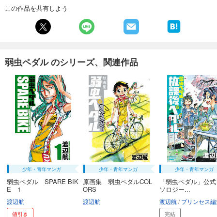
あらすじを表示する
この作品を共有しよう
弱虫ペダル 63
649
円 (税込)
カート
弱虫ペダル のシリーズ、関連作品
試し読み
あらすじを表示する
弱虫ペダル 64
649
円 (税込)
カート
試し読み
あらすじを表示する
弱虫ペダル 65
少年・青年マンガ
少年・青年マンガ
少年・青年マンガ
649
円 (税込)
カート
弱虫ペダル SPARE BIK
原画集 弱虫ペダルCOL
「弱虫ペダル」公式
E 1
ORS
ソロジー...
試し読み
渡辺航
渡辺航
渡辺航
プリンセス編
あらすじを表示する
値引き
完結