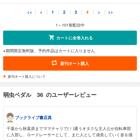
弱虫ペダル 41
<<
<
1
2
3
4
>
>>
649
円 (税込)
カート
1～101巻配信中
試し読み
カートに全巻入れる
あらすじを表示する
※期間限定無料版、予約作品はカートに入りません
弱虫ペダル 42
649
円 (税込)
新刊オート購入
カート
新刊オート購入について
試し読み
あらすじを表示する
弱虫ペダル 36 のユーザーレビュー
弱虫ペダル 43
649
円 (税込)
カート
ブックライブ書店員
試し読み
千葉から秋葉原までママチャリで(！)通うオタクな主人公が自転車部
あらすじを表示する
に入部し、ロードレーサーとして、また人として成長していく姿を描