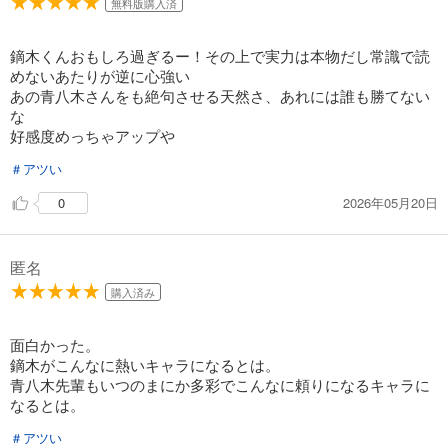
無料版購入済
649
円 (税込)
カート
鏑木くんおもしろ過ぎるー！その上で実力は本物だし常識で読
めないあたりが逆に心強い
試し読み
あの青八木さんをも絶句させる天然さ、あれには誰も勝てない
あらすじを表示する
な
好感度めっちゃアップや
弱虫ペダル 48
649
円 (税込)
＃アツい
カート
2026年05月20日
0
試し読み
あらすじを表示する
匿名
弱虫ペダル 49
購入済み
649
円 (税込)
カート
面白かった。
鏑木がこんなに熱いキャラになるとは。
試し読み
青八木先輩もいつのまにか多彩でこんなに頼りになるキャラに
あらすじを表示する
なるとは。
弱虫ペダル 50
＃アツい
649