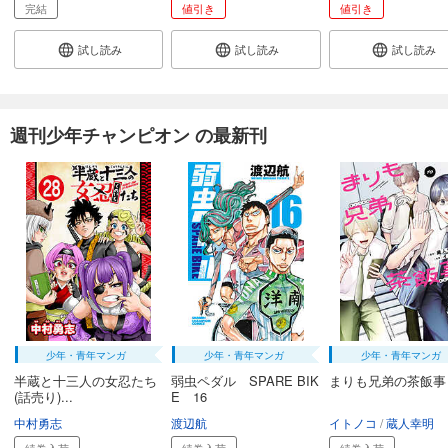
弱虫ペダル 69
完結
値引き
値引き
649
円 (税込)
カート
試し読み
試し読み
試し読み
試し読み
あらすじを表示する
週刊少年チャンピオン の最新刊
弱虫ペダル 70
649
円 (税込)
カート
試し読み
あらすじを表示する
弱虫ペダル 71
649
円 (税込)
カート
少年・青年マンガ
少年・青年マンガ
少年・青年マンガ
試し読み
半蔵と十三人の女忍たち
弱虫ペダル SPARE BIK
まりも兄弟の茶飯事
あらすじを表示する
(話売り)...
E 16
中村勇志
渡辺航
イトノコ
蔵人幸明
弱虫ペダル 72
続巻入荷
続巻入荷
続巻入荷