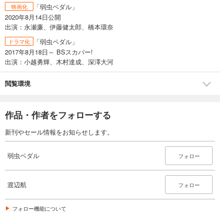
試し読み
「弱虫ペダル」
映画化
あらすじを表示する
2020年8月14日公開
出演：永瀬廉、伊藤健太郎、橋本環奈
弱虫ペダル 60
「弱虫ペダル」
ドラマ化
649
円 (税込)
カート
2017年8月18日～ BSスカパー!
出演：小越勇輝、木村達成、深澤大河
試し読み
あらすじを表示する
閲覧環境
弱虫ペダル 61
649
作品・作者をフォローする
円 (税込)
カート
新刊やセール情報をお知らせします。
試し読み
あらすじを表示する
弱虫ペダル
フォロー
弱虫ペダル 62
649
円 (税込)
渡辺航
フォロー
カート
フォロー機能について
試し読み