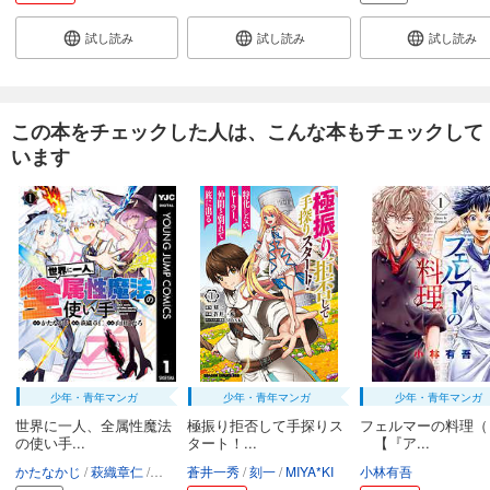
弱虫ペダル 66
試し読み
試し読み
試し読み
649
円 (税込)
カート
試し読み
この本をチェックした人は、こんな本もチェックして
あらすじを表示する
います
弱虫ペダル 67
649
円 (税込)
カート
試し読み
あらすじを表示する
弱虫ペダル 68
649
円 (税込)
カート
少年・青年マンガ
少年・青年マンガ
少年・青年マンガ
世界に一人、全属性魔法
極振り拒否して手探りス
フェルマーの料理（
試し読み
の使い手...
タート！...
【『ア...
あらすじを表示する
かたなかじ
萩織章仁
山田こたろ
蒼井一秀
刻一
MIYA*KI
小林有吾