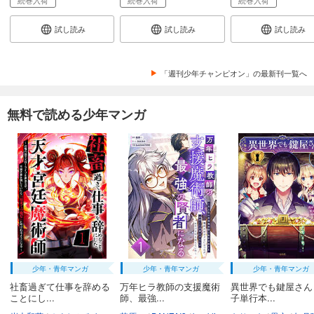
649
円 (税込)
カート
試し読み
試し読み
試し読み
試し読み
あらすじを表示する
「週刊少年チャンピオン」の最新刊一覧へ
弱虫ペダル 73
649
円 (税込)
無料で読める少年マンガ
カート
試し読み
あらすじを表示する
弱虫ペダル 74
649
円 (税込)
カート
試し読み
あらすじを表示する
少年・青年マンガ
少年・青年マンガ
少年・青年マンガ
社畜過ぎて仕事を辞める
万年ヒラ教師の支援魔術
異世界でも鍵屋さん
弱虫ペダル 75
ことにし...
師、最強...
子単行本...
649
円 (税込)