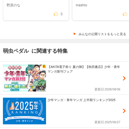
あらすじを表示する
野原のな
mashio
3
弱虫ペダル 85
649
円 (税込)
カート
みんなの公開リストをもっと見る
試し読み
あらすじを表示する
弱虫ペダル に関連する特集
弱虫ペダル 86
649
円 (税込)
カート
【AKITA電子祭り 夏の陣】【秋田書店】少年・青年
マンガ新刊フェア
試し読み
あらすじを表示する
更新日:2026/08/06
弱虫ペダル 87
少年マンガ・青年マンガ 上半期ランキング2025
649
円 (税込)
カート
試し読み
更新日:2025/06/27
あらすじを表示する