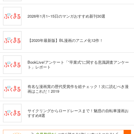
弱虫ペダル 91
649
円 (税込)
カート
2026年1月1~15日のマンガおすすめ新刊30選
試し読み
あらすじを表示する
【2020年最新版】BL漫画のアニメ化12作！
弱虫ペダル 92
649
円 (税込)
カート
BookLive!アンケート「”卒業式”に関する意識調査アンケー
ト」レポート
試し読み
あらすじを表示する
有名な漫画賞の歴代受賞作を総チェック！次に読むべき漫
弱虫ペダル 93
画はこれだ！2019
649
円 (税込)
カート
サイクリングからロードレースまで！魅惑の自転車漫画お
すすめ8選
試し読み
あらすじを表示する
弱虫ペダル 94