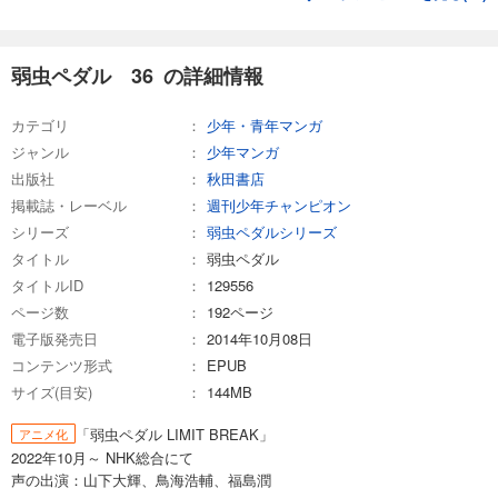
試し読み
あらすじを表示する
弱虫ペダル 36 の詳細情報
弱虫ペダル 57
649
円 (税込)
カテゴリ
少年・青年マンガ
カート
ジャンル
少年マンガ
出版社
秋田書店
試し読み
掲載誌・レーベル
あらすじを表示する
週刊少年チャンピオン
シリーズ
弱虫ペダルシリーズ
弱虫ペダル 58
タイトル
弱虫ペダル
649
円 (税込)
タイトルID
129556
カート
ページ数
192ページ
電子版発売日
2014年10月08日
試し読み
あらすじを表示する
コンテンツ形式
EPUB
サイズ(目安)
144MB
弱虫ペダル 59
「弱虫ペダル LIMIT BREAK」
649
アニメ化
円 (税込)
カート
2022年10月～ NHK総合にて
声の出演：山下大輝、鳥海浩輔、福島潤