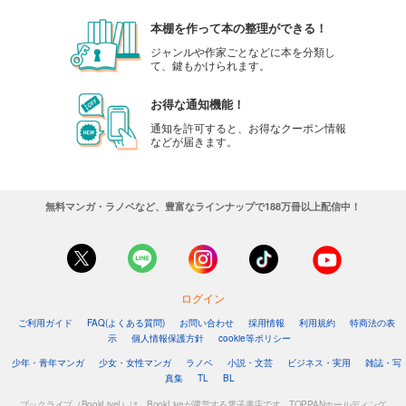
本棚を作って本の整理ができる！
試し読み
ジャンルや作家ごとなどに本を分類し
あらすじを表示する
て、鍵もかけられます。
弱虫ペダル 101
お得な通知機能！
649
円 (税込)
カート
通知を許可すると、お得なクーポン情報
などが届きます。
試し読み
あらすじを表示する
無料マンガ・ラノベなど、豊富なラインナップで188万冊以上配信中！
弱虫ペダル 102
649
円 (税込)
購入予約
9/8入荷
ログイン
あらすじを表示する
ご利用ガイド
FAQ(よくある質問)
お問い合わせ
採用情報
利用規約
特商法の表
示
個人情報保護方針
cookie等ポリシー
少年・青年マンガ
少女・女性マンガ
ラノベ
小説・文芸
ビジネス・実用
雑誌・写
真集
TL
BL
ブックライブ（BookLive!）は、BookLiveが運営する電子書店です。TOPPANホールディング