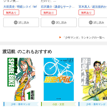
ジョン奥...
たので、...
大前貴史
明鏡シスイ
tef
石沢庸介
謙虚なサークル
メル。
宮木真人
超法規的かえ
試し読み
あらすじを表示する
無料あり
無料あり
無料あり
弱虫ペダル 79
試し読み
試し読み
試し読み
649
円 (税込)
カート
「少年マンガ」ランキングの一覧へ
試し読み
あらすじを表示する
渡辺航 のこれもおすすめ
弱虫ペダル 80
649
円 (税込)
カート
試し読み
あらすじを表示する
弱虫ペダル 81
649
円 (税込)
カート
少年・青年マンガ
小説・文芸
少年・青年マンガ