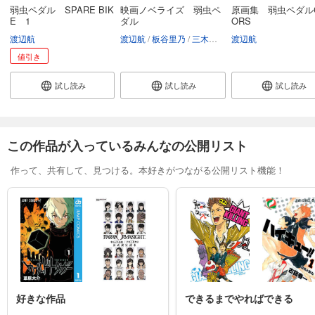
弱虫ペダル SPARE BIK
映画ノベライズ 弱虫ペ
原画集 弱虫ペダルC
試し読み
E 1
ダル
ORS
あらすじを表示する
渡辺航
渡辺航
板谷里乃
三木康一郎
渡辺航
三萩せんや
弱虫ペダル 82
値引き
649
円 (税込)
カート
試し読み
試し読み
試し読み
試し読み
あらすじを表示する
この作品が入っているみんなの公開リスト
弱虫ペダル 83
649
円 (税込)
作って、共有して、見つける。本好きがつながる公開リスト機能！
カート
試し読み
あらすじを表示する
弱虫ペダル 84
649
円 (税込)
カート
好きな作品
できるまでやればできる
試し読み