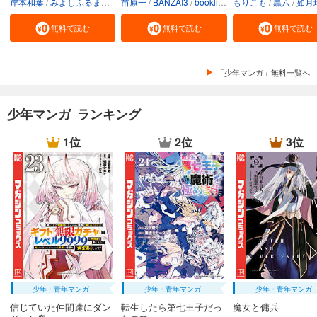
岸本和葉
みよしふるまち
booklistaSTUDIO
苗原一
BANZAI3
booklistaSTUDIO
もりこも
黒六
如月
カート
無料で読む
無料で読む
無料で読む
試し読み
あらすじを表示する
「少年マンガ」無料一覧へ
弱虫ペダル 76
649
円 (税込)
カート
少年マンガ ランキング
試し読み
1位
2位
3位
あらすじを表示する
弱虫ペダル 77
649
円 (税込)
カート
試し読み
あらすじを表示する
弱虫ペダル 78
少年・青年マンガ
少年・青年マンガ
少年・青年マンガ
649
円 (税込)
カート
信じていた仲間達にダン
転生したら第七王子だっ
魔女と傭兵