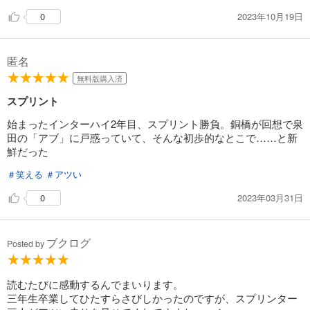
円 (税込)
カート
2023年10月19日
0
試し読み
あらすじを表示する
匿名
無料版購入済
弱虫ペダル 51
649
スプリント
円 (税込)
カート
始まったインターハイ2年目、スプリント勝負。銅橋が回想で泉
田の「アブ」に戸惑っていて、そんな初歩的なとこで……と新
試し読み
鮮だった
あらすじを表示する
＃笑える
＃アツい
弱虫ペダル 52
2023年03月31日
0
649
円 (税込)
カート
試し読み
ブクログ
Posted by
あらすじを表示する
弱虫ペダル 53
読むたびに感動するんでまいります。
649
三年生卒業してひたすらさびしかったのですが、スプリンター
円 (税込)
カート