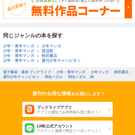
649
円 (税込)
カート
試し読み
あらすじを表示する
同じジャンルの本を探す
弱虫ペダル 95
少年・青年マンガ
>
少年マンガ
649
円 (税込)
少年・青年マンガ
>
渡辺航
カート
少年・青年マンガ
>
秋田書店
少年・青年マンガ
>
週刊少年チャンピオン
試し読み
電子書籍・漫画 ブックライブ
〉
少年・青年マンガ
〉
少年マンガ
〉
秋田書店
〉
あらすじを表示する
週刊少年チャンピオン
〉
弱虫ペダル
〉
弱虫ペダル 36
弱虫ペダル 96
649
新刊やお得な情報
円 (税込)
をお届けします！
カート
ブックライブアプリ
試し読み
アプリの通知でお得情報を受け取ろう！
あらすじを表示する
LINE公式アカウント
弱虫ペダル 97
アカウント連携で限定クーポンゲット！