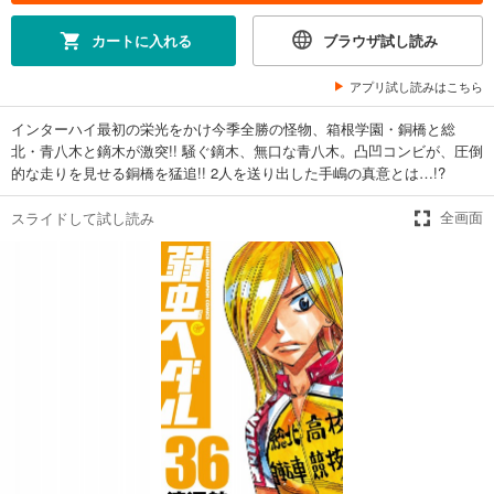
649
円 (税込)
カート
カートに入れる
ブラウザ試し読み
試し読み
アプリ試し読みはこちら
あらすじを表示する
インターハイ最初の栄光をかけ今季全勝の怪物、箱根学園・銅橋と総
弱虫ペダル 26
北・青八木と鏑木が激突!! 騒ぐ鏑木、無口な青八木。凸凹コンビが、圧倒
649
円 (税込)
的な走りを見せる銅橋を猛追!! 2人を送り出した手嶋の真意とは…!?
カート
スライドして試し読み
全画面
試し読み
あらすじを表示する
弱虫ペダル 27
649
円 (税込)
カート
試し読み
あらすじを表示する
弱虫ペダル 28
649
円 (税込)