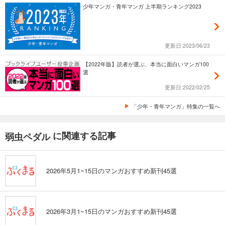
少年マンガ・青年マンガ 上半期ランキング2023
弱虫ペダル 88
649
円 (税込)
カート
更新日:2023/06/23
試し読み
【2022年版】読者が選ぶ、本当に面白いマンガ100
あらすじを表示する
選
弱虫ペダル 89
更新日:2022/02/25
649
円 (税込)
「少年・青年マンガ」特集の一覧へ
カート
試し読み
に関連する記事
弱虫ペダル
あらすじを表示する
弱虫ペダル 90
2026年5月1~15日のマンガおすすめ新刊45選
649
円 (税込)
カート
試し読み
2026年3月1~15日のマンガおすすめ新刊45選
あらすじを表示する