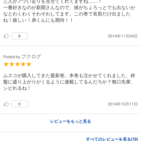
三人がアツい走りを見せてくれてますね……！
一番好きなのが新開さんなので、彼がちょろっとでも出ないか
なとわくわくそわそわしてます。この巻で名前だけ出ました
試し読み
あらすじを表示する
ね！嬉しい！弟くんにも期待！！
弱虫ペダル 54
2014年11月04日
0
649
円 (税込)
カート
ブクログ
Posted by
試し読み
あらすじを表示する
ムスコが購入してきた最新巻。本巻も泣かせてくれました、終
弱虫ペダル 55
盤に盛り上がりがくるように連載してるんだろか？無口先輩、
649
円 (税込)
シビれるね！
カート
試し読み
2014年10月11日
0
あらすじを表示する
弱虫ペダル 56
レビューをもっと見る
649
円 (税込)
カート
すべてのレビューを見る(
19
)