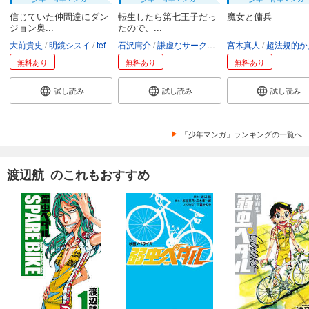
信じていた仲間達にダン
転生したら第七王子だっ
魔女と傭兵
試し読み
ジョン奥...
たので、...
あらすじを表示する
大前貴史
明鏡シスイ
tef
石沢庸介
謙虚なサークル
メル。
宮木真人
超法規的かえ
弱虫ペダル 79
無料あり
無料あり
無料あり
649
円 (税込)
カート
試し読み
試し読み
試し読み
試し読み
あらすじを表示する
「少年マンガ」ランキングの一覧へ
弱虫ペダル 80
渡辺航 のこれもおすすめ
649
円 (税込)
カート
試し読み
あらすじを表示する
弱虫ペダル 81
649
円 (税込)
カート