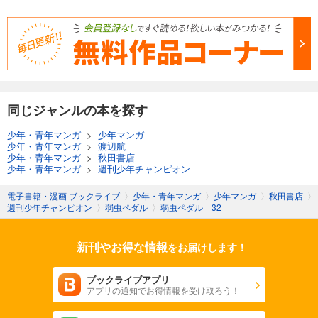
649
円 (税込)
カート
試し読み
あらすじを表示する
弱虫ペダル 95
同じジャンルの本を探す
649
円 (税込)
カート
少年・青年マンガ
>
少年マンガ
少年・青年マンガ
>
渡辺航
少年・青年マンガ
>
秋田書店
試し読み
少年・青年マンガ
>
週刊少年チャンピオン
あらすじを表示する
電子書籍・漫画 ブックライブ
〉
少年・青年マンガ
〉
少年マンガ
〉
秋田書店
〉
弱虫ペダル 96
週刊少年チャンピオン
〉
弱虫ペダル
〉
弱虫ペダル 32
649
円 (税込)
カート
新刊やお得な情報
をお届けします！
試し読み
あらすじを表示する
ブックライブアプリ
アプリの通知でお得情報を受け取ろう！
弱虫ペダル 97