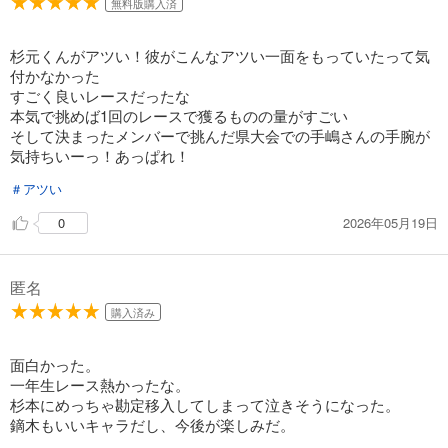
無料版購入済
649
円 (税込)
カート
杉元くんがアツい！彼がこんなアツい一面をもっていたって気
付かなかった
試し読み
すごく良いレースだったな
あらすじを表示する
本気で挑めば1回のレースで獲るものの量がすごい
そして決まったメンバーで挑んだ県大会での手嶋さんの手腕が
弱虫ペダル 48
気持ちいーっ！あっぱれ！
649
円 (税込)
カート
＃アツい
2026年05月19日
0
試し読み
あらすじを表示する
弱虫ペダル 49
匿名
649
円 (税込)
購入済み
カート
面白かった。
試し読み
一年生レース熱かったな。
あらすじを表示する
杉本にめっちゃ勘定移入してしまって泣きそうになった。
弱虫ペダル 50
鏑木もいいキャラだし、今後が楽しみだ。
649