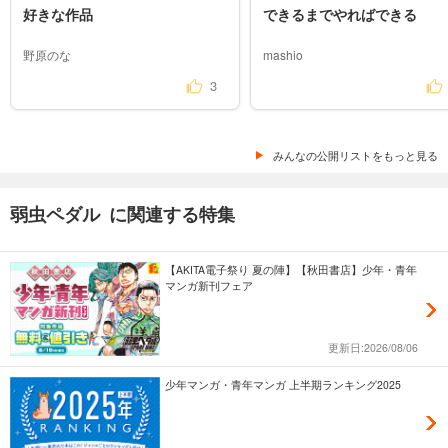
好きな作品
できるまでやればできる
あらすじを表示する
弱虫ペダル 85
野原のな
mashio
649
円 (税込)
3
カート
試し読み
みんなの公開リストをもっと見る
あらすじを表示する
弱虫ペダル 86
弱虫ペダル に関連する特集
649
円 (税込)
カート
【AKITA電子祭り 夏の陣】【秋田書店】少年・青年
試し読み
マンガ新刊フェア
あらすじを表示する
弱虫ペダル 87
更新日:2026/08/06
649
円 (税込)
カート
少年マンガ・青年マンガ 上半期ランキング2025
試し読み
あらすじを表示する