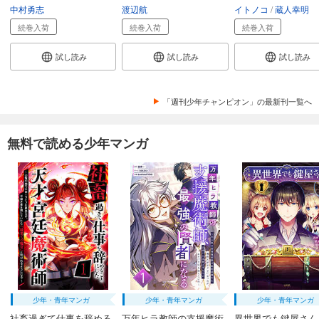
649
円 (税込)
中村勇志
渡辺航
イトノコ
蔵人幸明
カート
続巻入荷
続巻入荷
続巻入荷
試し読み
試し読み
試し読み
試し読み
あらすじを表示する
弱虫ペダル 73
「週刊少年チャンピオン」の最新刊一覧へ
649
円 (税込)
カート
無料で読める少年マンガ
試し読み
あらすじを表示する
弱虫ペダル 74
649
円 (税込)
カート
試し読み
あらすじを表示する
弱虫ペダル 75
少年・青年マンガ
少年・青年マンガ
少年・青年マンガ
649
円 (税込)
社畜過ぎて仕事を辞める
万年ヒラ教師の支援魔術
異世界でも鍵屋さん