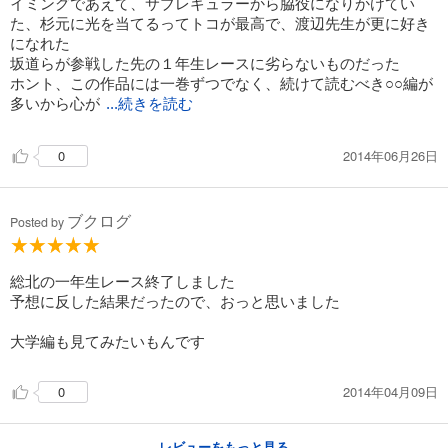
イミングであえて、サブレギュラーから脇役になりかけてい
た、杉元に光を当てるってトコが最高で、渡辺先生が更に好き
になれた
試し読み
あらすじを表示する
坂道らが参戦した先の１年生レースに劣らないものだった
ホント、この作品には一巻ずつでなく、続けて読むべき○○編が
弱虫ペダル 54
多いから心が
...続きを読む
649
円 (税込)
カート
2014年06月26日
0
試し読み
あらすじを表示する
ブクログ
Posted by
弱虫ペダル 55
649
円 (税込)
総北の一年生レース終了しました
カート
予想に反した結果だったので、おっと思いました
試し読み
大学編も見てみたいもんです
あらすじを表示する
弱虫ペダル 56
2014年04月09日
0
649
円 (税込)
カート
レビューをもっと見る