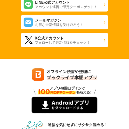
649
円 (税込)
LINE公式アカウント
カート
アカウント連携で限定クーポンゲット！
試し読み
メールマガジン
あらすじを表示する
お得な最新情報を受け取ろう！
弱虫ペダル 98
X公式アカウント
649
円 (税込)
フォローして最新情報をチェック！
カート
試し読み
あらすじを表示する
弱虫ペダル 99
649
円 (税込)
カート
試し読み
あらすじを表示する
弱虫ペダル 100
693
円 (税込)
通信を気にせずにサクサク読める！
カート