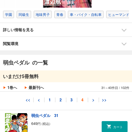
カート
学園
同級生
地味男子
青春
車・バイク・自転車
ヒューマンド
試し読み
あらすじを表示する
詳しい情報を見る
弱虫ペダル 29
649
円 (税込)
カート
閲覧環境
試し読み
弱虫ペダル の一覧
あらすじを表示する
弱虫ペダル 30
いまだけ5冊無料
649
円 (税込)
カート
1巻へ
最新刊へ
31～40件目
/
102件
試し読み
<<
<
1
2
3
4
>
>>
あらすじを表示する
弱虫ペダル 31
649
円 (税込)
カート