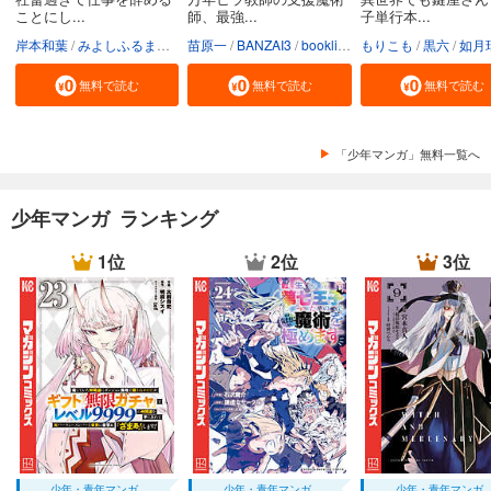
カート
ことにし...
師、最強...
子単行本...
岸本和葉
みよしふるまち
booklistaSTUDIO
苗原一
BANZAI3
booklistaSTUDIO
もりこも
黒六
如月
試し読み
あらすじを表示する
無料で読む
無料で読む
無料で読む
弱虫ペダル 76
649
円 (税込)
「少年マンガ」無料一覧へ
カート
試し読み
少年マンガ ランキング
あらすじを表示する
1位
2位
3位
弱虫ペダル 77
649
円 (税込)
カート
試し読み
あらすじを表示する
弱虫ペダル 78
649
円 (税込)
カート
少年・青年マンガ
少年・青年マンガ
少年・青年マンガ