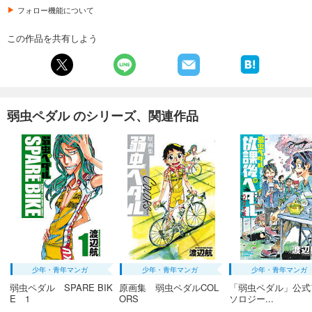
あらすじを表示する
フォロー機能について
弱虫ペダル 63
この作品を共有しよう
649
円 (税込)
カート
試し読み
あらすじを表示する
弱虫ペダル のシリーズ、関連作品
弱虫ペダル 64
649
円 (税込)
カート
試し読み
あらすじを表示する
弱虫ペダル 65
649
円 (税込)
カート
少年・青年マンガ
少年・青年マンガ
少年・青年マンガ
弱虫ペダル SPARE BIK
原画集 弱虫ペダルCOL
「弱虫ペダル」公式
試し読み
E 1
ORS
ソロジー...
あらすじを表示する