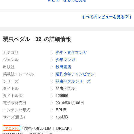
試し読み
あらすじを表示する
すべてのレビューを見る(
21
)
弱虫ペダル 57
649
円 (税込)
カート
弱虫ペダル 32 の詳細情報
試し読み
カテゴリ
少年・青年マンガ
あらすじを表示する
ジャンル
少年マンガ
弱虫ペダル 58
出版社
秋田書店
掲載誌・レーベル
週刊少年チャンピオン
649
円 (税込)
カート
シリーズ
弱虫ペダルシリーズ
タイトル
弱虫ペダル
試し読み
タイトルID
129556
あらすじを表示する
電子版発売日
2014年01月08日
弱虫ペダル 59
コンテンツ形式
EPUB
サイズ(目安)
649
156MB
円 (税込)
カート
「弱虫ペダル LIMIT BREAK」
アニメ化