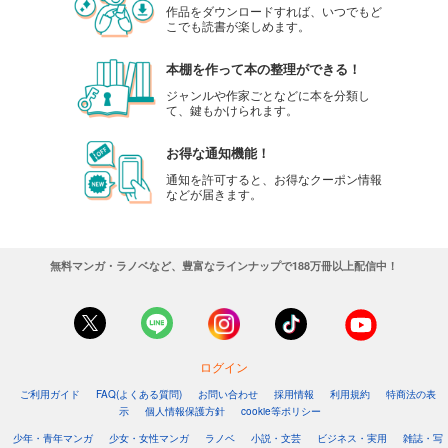
作品をダウンロードすれば、いつでもど
こでも読書が楽しめます。
試し読み
あらすじを表示する
本棚を作って本の整理ができる！
ジャンルや作家ごとなどに本を分類し
弱虫ペダル 101
て、鍵もかけられます。
649
円 (税込)
カート
お得な通知機能！
通知を許可すると、お得なクーポン情報
試し読み
などが届きます。
あらすじを表示する
弱虫ペダル 102
無料マンガ・ラノベなど、豊富なラインナップで188万冊以上配信中！
649
円 (税込)
購入予約
9/8入荷
あらすじを表示する
ログイン
ご利用ガイド
FAQ(よくある質問)
お問い合わせ
採用情報
利用規約
特商法の表
示
個人情報保護方針
cookie等ポリシー
少年・青年マンガ
少女・女性マンガ
ラノベ
小説・文芸
ビジネス・実用
雑誌・写