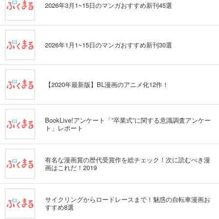
2026年3月1~15日のマンガおすすめ新刊45選
弱虫ペダル 91
649
円 (税込)
カート
2026年1月1~15日のマンガおすすめ新刊30選
試し読み
あらすじを表示する
弱虫ペダル 92
【2020年最新版】BL漫画のアニメ化12作！
649
円 (税込)
カート
試し読み
BookLive!アンケート「”卒業式”に関する意識調査アンケー
ト」レポート
あらすじを表示する
弱虫ペダル 93
649
有名な漫画賞の歴代受賞作を総チェック！次に読むべき漫
円 (税込)
カート
画はこれだ！2019
試し読み
あらすじを表示する
サイクリングからロードレースまで！魅惑の自転車漫画お
すすめ8選
弱虫ペダル 94