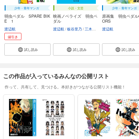
試し読み
少年・青年マンガ
小説・文芸
少年・青年マンガ
あらすじを表示する
弱虫ペダル SPARE BIK
映画ノベライズ 弱虫ペ
原画集 弱虫ペダルC
E 1
ダル
ORS
弱虫ペダル 82
渡辺航
渡辺航
板谷里乃
三木康一郎
渡辺航
三萩せんや
649
円 (税込)
カート
値引き
試し読み
試し読み
試し読み
試し読み
あらすじを表示する
弱虫ペダル 83
649
円 (税込)
この作品が入っているみんなの公開リスト
カート
作って、共有して、見つける。本好きがつながる公開リスト機能！
試し読み
あらすじを表示する
弱虫ペダル 84
649
円 (税込)
カート
試し読み