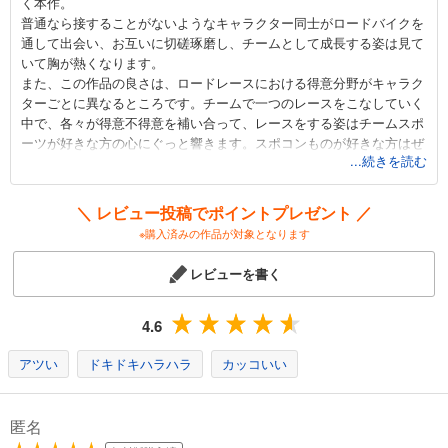
く本作。
弱虫ペダル 44
普通なら接することがないようなキャラクター同士がロードバイクを
649
円 (税込)
通して出会い、お互いに切磋琢磨し、チームとして成長する姿は見て
カート
いて胸が熱くなります。
また、この作品の良さは、ロードレースにおける得意分野がキャラク
試し読み
ターごとに異なるところです。チームで一つのレースをこなしていく
あらすじを表示する
中で、各々が得意不得意を補い合って、レースをする姿はチームスポ
ーツが好きな方の心にぐっと響きます。スポコンものが好きな方はぜ
弱虫ペダル 45
...続きを読む
ひ読んでみてください。
649
そしてロードバイクが欲しくなります。ロードバイクで無性に走りた
円 (税込)
カート
くなること請け合いです。
＼ レビュー投稿でポイントプレゼント ／
※購入済みの作品が対象となります
試し読み
あらすじを表示する
レビューを書く
弱虫ペダル 46
649
4.6
円 (税込)
カート
アツい
ドキドキハラハラ
カッコいい
試し読み
あらすじを表示する
匿名
弱虫ペダル 47