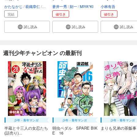
弱虫ペダル 69
かたなかじ
萩織章仁
山田こたろ
蒼井一秀
刻一
MIYA*KI
小林有吾
649
円 (税込)
カート
完結
値引き
値引き
試し読み
試し読み
試し読み
試し読み
あらすじを表示する
弱虫ペダル 70
週刊少年チャンピオン の最新刊
649
円 (税込)
カート
試し読み
あらすじを表示する
弱虫ペダル 71
649
円 (税込)
カート
試し読み
あらすじを表示する
少年・青年マンガ
少年・青年マンガ
少年・青年マンガ
半蔵と十三人の女忍たち
弱虫ペダル SPARE BIK
まりも兄弟の茶飯事
弱虫ペダル 72
(話売り)...
E 16