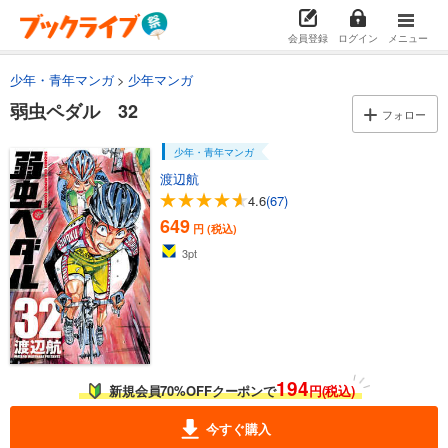
弱虫ペダル 22
649
円 (税込)
会員登録
ログイン
メニュー
カート
少年・青年マンガ
少年マンガ
試し読み
弱虫ペダル 32
あらすじを表示する
フォロー
弱虫ペダル 23
少年・青年マンガ
649
円 (税込)
渡辺航
カート
4.6
(67)
649
円 (税込)
試し読み
あらすじを表示する
3
pt
弱虫ペダル 24
649
円 (税込)
カート
試し読み
194
新規会員70%OFFクーポンで
円(税込)
あらすじを表示する
今すぐ購入
弱虫ペダル 25