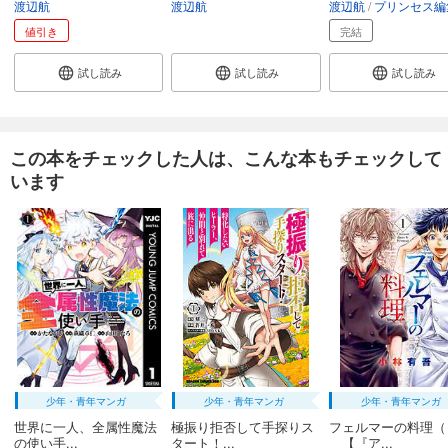
渡辺航
渡辺航
渡辺航
プリンセス編
弱虫ペダル 66
値引き
完結
649
円 (税込)
カート
試し読み
試し読み
試し読み
試し読み
あらすじを表示する
この本をチェックした人は、こんな本もチェックして
弱虫ペダル 67
います
649
円 (税込)
カート
試し読み
あらすじを表示する
弱虫ペダル 68
649
円 (税込)
カート
試し読み
少年・青年マンガ
少年・青年マンガ
少年・青年マンガ
あらすじを表示する
世界に一人、全属性魔法
極振り拒否して手探りス
フェルマーの料理（
の使い手...
タート！...
【『ア...