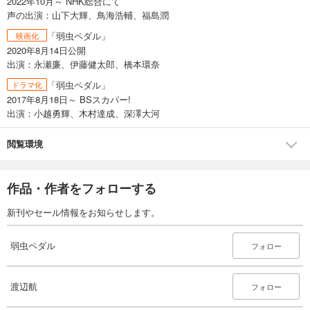
2022年10月～ NHK総合にて
試し読み
声の出演：山下大輝、鳥海浩輔、福島潤
あらすじを表示する
「弱虫ペダル」
映画化
弱虫ペダル 60
2020年8月14日公開
649
円 (税込)
出演：永瀬廉、伊藤健太郎、橋本環奈
カート
「弱虫ペダル」
ドラマ化
2017年8月18日～ BSスカパー!
試し読み
出演：小越勇輝、木村達成、深澤大河
あらすじを表示する
弱虫ペダル 61
閲覧環境
649
円 (税込)
カート
作品・作者をフォローする
試し読み
新刊やセール情報をお知らせします。
あらすじを表示する
弱虫ペダル 62
弱虫ペダル
フォロー
649
円 (税込)
カート
渡辺航
フォロー
試し読み