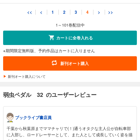
弱虫ペダル 41
<<
<
1
2
3
4
>
>>
649
円 (税込)
カート
1～101巻配信中
試し読み
カートに全巻入れる
あらすじを表示する
※期間限定無料版、予約作品はカートに入りません
弱虫ペダル 42
649
円 (税込)
新刊オート購入
カート
新刊オート購入について
試し読み
あらすじを表示する
弱虫ペダル 32 のユーザーレビュー
弱虫ペダル 43
649
円 (税込)
カート
ブックライブ書店員
試し読み
千葉から秋葉原までママチャリで(！)通うオタクな主人公が自転車部
あらすじを表示する
に入部し、ロードレーサーとして、また人として成長していく姿を描