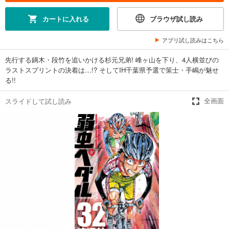
649
円 (税込)
カート
カートに入れる
ブラウザ試し読み
試し読み
アプリ試し読みはこちら
あらすじを表示する
先行する鏑木・段竹を追いかける杉元兄弟! 峰ヶ山を下り、4人横並びの
弱虫ペダル 26
ラストスプリントの決着は…!? そしてIH千葉県予選で策士・手嶋が魅せ
649
円 (税込)
る!!
カート
スライドして試し読み
全画面
試し読み
あらすじを表示する
弱虫ペダル 27
649
円 (税込)
カート
試し読み
あらすじを表示する
弱虫ペダル 28
649
円 (税込)