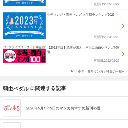
更新日:2025/06/27
弱虫ペダル 88
少年マンガ・青年マンガ 上半期ランキング2023
649
円 (税込)
カート
試し読み
更新日:2023/06/23
あらすじを表示する
【2022年版】読者が選ぶ、本当に面白いマンガ100
弱虫ペダル 89
選
649
円 (税込)
更新日:2022/02/25
カート
「少年・青年マンガ」特集の一覧へ
試し読み
あらすじを表示する
に関連する記事
弱虫ペダル
弱虫ペダル 90
649
円 (税込)
カート
2026年5月1~15日のマンガおすすめ新刊45選
試し読み
あらすじを表示する