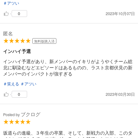
円 (税込)
＃アツい
カート
2023年10月07日
0
試し読み
あらすじを表示する
匿名
弱虫ペダル 51
無料版購入済
649
円 (税込)
カート
インハイ予選
インハイ予選があり、新メンバーのイキリがようやくチーム総
試し読み
北に馴染むなどエピソードはあるものの、ラスト京都伏見の新
あらすじを表示する
メンバーのインパクトが強すぎる
弱虫ペダル 52
＃笑える
＃アツい
649
円 (税込)
カート
2023年03月30日
0
試し読み
あらすじを表示する
ブクログ
Posted by
弱虫ペダル 53
649
坂道らの進級、３年生の卒業、そして、新戦力の入部、このタ
円 (税込)
カート