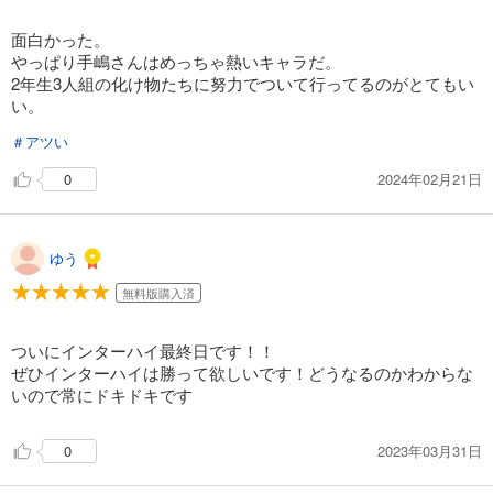
カート
面白かった。
やっぱり手嶋さんはめっちゃ熱いキャラだ。
試し読み
2年生3人組の化け物たちに努力でついて行ってるのがとてもい
あらすじを表示する
い。
弱虫ペダル 68
＃アツい
649
円 (税込)
カート
2024年02月21日
0
試し読み
あらすじを表示する
ゆう
弱虫ペダル 69
無料版購入済
649
円 (税込)
カート
ついにインターハイ最終日です！！
ぜひインターハイは勝って欲しいです！どうなるのかわからな
試し読み
いので常にドキドキです
あらすじを表示する
弱虫ペダル 70
2023年03月31日
0
649
円 (税込)
カート