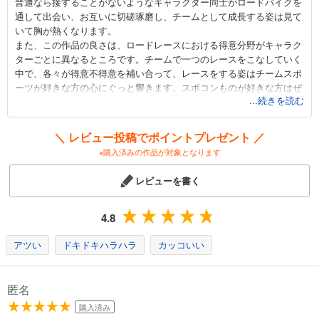
普通なら接することがないようなキャラクター同士がロードバイクを
649
円 (税込)
通して出会い、お互いに切磋琢磨し、チームとして成長する姿は見て
カート
いて胸が熱くなります。
また、この作品の良さは、ロードレースにおける得意分野がキャラク
試し読み
ターごとに異なるところです。チームで一つのレースをこなしていく
あらすじを表示する
中で、各々が得意不得意を補い合って、レースをする姿はチームスポ
ーツが好きな方の心にぐっと響きます。スポコンものが好きな方はぜ
弱虫ペダル 65
...続きを読む
ひ読んでみてください。
649
そしてロードバイクが欲しくなります。ロードバイクで無性に走りた
円 (税込)
カート
くなること請け合いです。
＼ レビュー投稿でポイントプレゼント ／
※購入済みの作品が対象となります
試し読み
あらすじを表示する
レビューを書く
弱虫ペダル 66
649
4.8
円 (税込)
カート
アツい
ドキドキハラハラ
カッコいい
試し読み
あらすじを表示する
匿名
弱虫ペダル 67
購入済み
649
円 (税込)