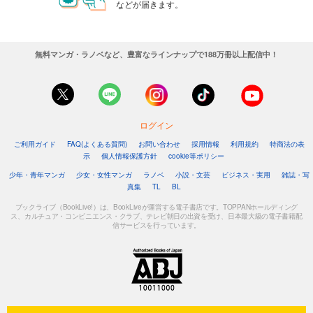
などが届きます。
無料マンガ・ラノベなど、豊富なラインナップで188万冊以上配信中！
ログイン
ご利用ガイド
FAQ(よくある質問)
お問い合わせ
採用情報
利用規約
特商法の表
示
個人情報保護方針
cookie等ポリシー
少年・青年マンガ
少女・女性マンガ
ラノベ
小説・文芸
ビジネス・実用
雑誌・写
真集
TL
BL
ブックライブ（BookLive!）は、BookLiveが運営する電子書店です。TOPPANホールディング
ス、カルチュア・コンビニエンス・クラブ、テレビ朝日の出資を受け、日本最大級の電子書籍配
信サービスを行っています。