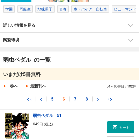
学園
同級生
地味男子
青春
車・バイク・自転車
ヒューマンド
試し読み
あらすじを表示する
詳しい情報を見る
弱虫ペダル 49
649
円 (税込)
カート
閲覧環境
試し読み
弱虫ペダル の一覧
あらすじを表示する
弱虫ペダル 50
いまだけ5冊無料
649
円 (税込)
カート
1巻へ
最新刊へ
51～60件目
/
102件
試し読み
<<
<
5
6
7
8
>
>>
あらすじを表示する
弱虫ペダル 51
649
円 (税込)
カート