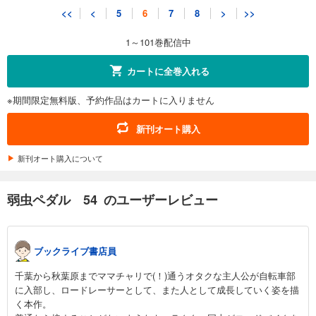
弱虫ペダル 61
<<
<
5
6
7
8
>
>>
649
円 (税込)
カート
1～101巻配信中
試し読み
カートに全巻入れる
あらすじを表示する
※期間限定無料版、予約作品はカートに入りません
弱虫ペダル 62
649
円 (税込)
新刊オート購入
カート
新刊オート購入について
試し読み
あらすじを表示する
弱虫ペダル 54 のユーザーレビュー
弱虫ペダル 63
649
円 (税込)
カート
ブックライブ書店員
試し読み
千葉から秋葉原までママチャリで(！)通うオタクな主人公が自転車部
あらすじを表示する
に入部し、ロードレーサーとして、また人として成長していく姿を描
く本作。
弱虫ペダル 64