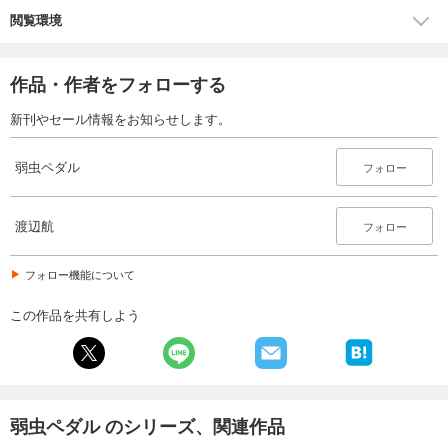
あらすじを表示する
閲覧環境
弱虫ペダル 80
649
円 (税込)
カート
作品・作者をフォローする
新刊やセール情報をお知らせします。
試し読み
あらすじを表示する
弱虫ペダル
フォロー
弱虫ペダル 81
649
円 (税込)
カート
渡辺航
フォロー
試し読み
フォロー機能について
あらすじを表示する
この作品を共有しよう
弱虫ペダル 82
649
円 (税込)
カート
試し読み
弱虫ペダル のシリーズ、関連作品
あらすじを表示する