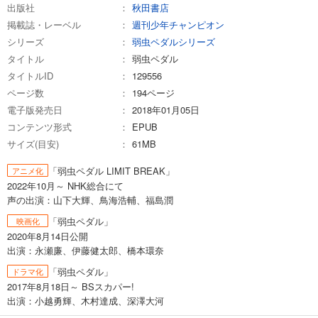
試し読み
出版社
秋田書店
あらすじを表示する
掲載誌・レーベル
週刊少年チャンピオン
弱虫ペダル 77
シリーズ
弱虫ペダルシリーズ
タイトル
弱虫ペダル
649
円 (税込)
カート
タイトルID
129556
ページ数
194ページ
試し読み
電子版発売日
2018年01月05日
あらすじを表示する
コンテンツ形式
EPUB
弱虫ペダル 78
サイズ(目安)
61MB
649
円 (税込)
「弱虫ペダル LIMIT BREAK」
カート
アニメ化
2022年10月～ NHK総合にて
声の出演：山下大輝、鳥海浩輔、福島潤
試し読み
あらすじを表示する
「弱虫ペダル」
映画化
2020年8月14日公開
弱虫ペダル 79
出演：永瀬廉、伊藤健太郎、橋本環奈
649
円 (税込)
「弱虫ペダル」
ドラマ化
カート
2017年8月18日～ BSスカパー!
出演：小越勇輝、木村達成、深澤大河
試し読み