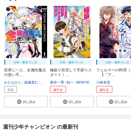
弱虫ペダル 86
649
円 (税込)
カート
試し読み
あらすじを表示する
弱虫ペダル 87
649
円 (税込)
カート
少年・青年マンガ
少年・青年マンガ
少年・青年マンガ
試し読み
世界に一人、全属性魔法
極振り拒否して手探りス
フェルマーの料理（
あらすじを表示する
の使い手...
タート！...
【『ア...
かたなかじ
萩織章仁
山田こたろ
蒼井一秀
刻一
MIYA*KI
小林有吾
弱虫ペダル 88
完結
値引き
値引き
649
円 (税込)
カート
試し読み
試し読み
試し読み
試し読み
あらすじを表示する
週刊少年チャンピオン の最新刊
弱虫ペダル 89