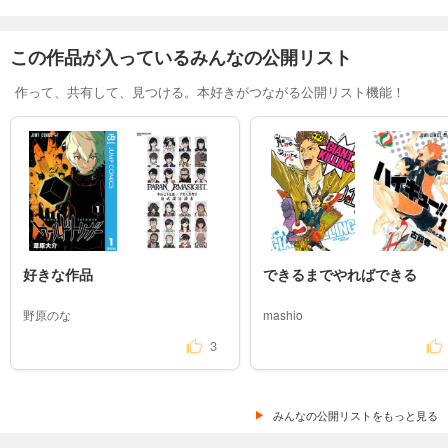
あらすじを表示する
弱虫ペダル 102
この作品が入っているみんなの公開リスト
649
円 (税込)
購入予約
作って、共有して、見つける。本好きがつながる公開リスト機能！
9/8入荷
あらすじを表示する
好きな作品
できるまでやればできる
野原のな
mashio
3
みんなの公開リストをもっと見る