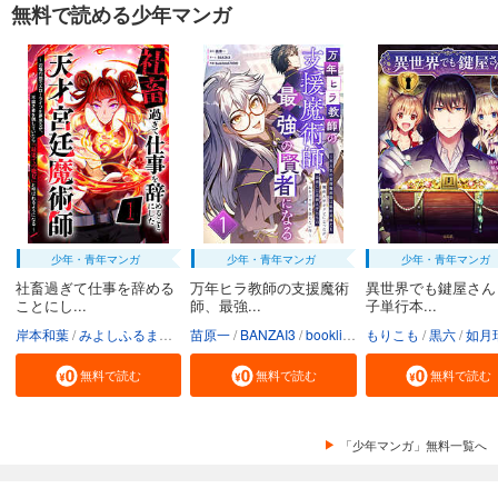
カート
無料で読める少年マンガ
試し読み
あらすじを表示する
弱虫ペダル 93
649
円 (税込)
カート
試し読み
あらすじを表示する
少年・青年マンガ
少年・青年マンガ
少年・青年マンガ
弱虫ペダル 94
社畜過ぎて仕事を辞める
万年ヒラ教師の支援魔術
異世界でも鍵屋さん
ことにし...
師、最強...
子単行本...
649
円 (税込)
カート
岸本和葉
みよしふるまち
booklistaSTUDIO
苗原一
BANZAI3
booklistaSTUDIO
もりこも
黒六
如月
試し読み
無料で読む
無料で読む
無料で読む
あらすじを表示する
弱虫ペダル 95
「少年マンガ」無料一覧へ
649
円 (税込)
カート