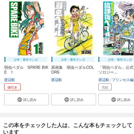
弱虫ペダル 83
649
円 (税込)
カート
試し読み
あらすじを表示する
弱虫ペダル 84
649
円 (税込)
少年・青年マンガ
少年・青年マンガ
少年・青年マンガ
カート
弱虫ペダル SPARE BIK
原画集 弱虫ペダルCOL
「弱虫ペダル」公式
E 1
ORS
ソロジー...
試し読み
渡辺航
渡辺航
渡辺航
プリンセス編
あらすじを表示する
値引き
完結
弱虫ペダル 85
649
試し読み
試し読み
試し読み
円 (税込)
カート
試し読み
あらすじを表示する
この本をチェックした人は、こんな本もチェックして
います