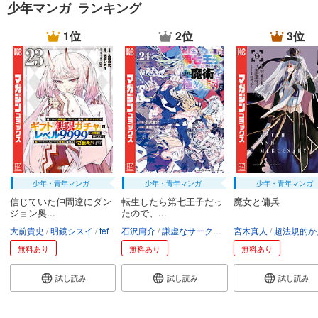
少年マンガ ランキング
試し読み
1位
2位
3位
あらすじを表示する
弱虫ペダル 96
649
円 (税込)
カート
試し読み
あらすじを表示する
弱虫ペダル 97
649
円 (税込)
少年・青年マンガ
少年・青年マンガ
少年・青年マンガ
カート
信じていた仲間達にダン
転生したら第七王子だっ
魔女と傭兵
ジョン奥...
たので、...
試し読み
大前貴史
明鏡シスイ
tef
石沢庸介
謙虚なサークル
メル。
宮木真人
超法規的かえ
あらすじを表示する
無料あり
無料あり
無料あり
弱虫ペダル 98
試し読み
試し読み
試し読み
649
円 (税込)
カート