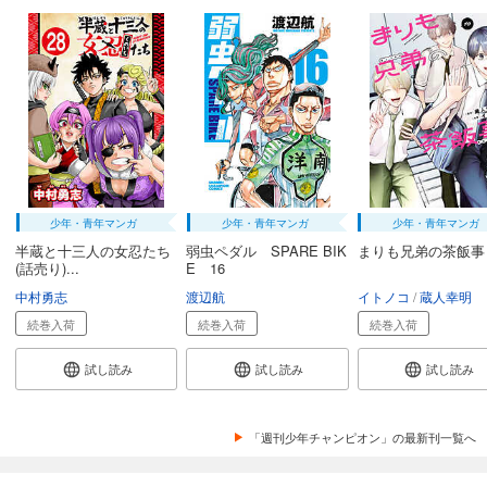
649
円 (税込)
カート
試し読み
あらすじを表示する
弱虫ペダル 90
649
円 (税込)
カート
少年・青年マンガ
少年・青年マンガ
少年・青年マンガ
試し読み
半蔵と十三人の女忍たち
弱虫ペダル SPARE BIK
まりも兄弟の茶飯事
あらすじを表示する
(話売り)...
E 16
弱虫ペダル 91
中村勇志
渡辺航
イトノコ
蔵人幸明
649
円 (税込)
続巻入荷
続巻入荷
続巻入荷
カート
試し読み
試し読み
試し読み
試し読み
あらすじを表示する
「週刊少年チャンピオン」の最新刊一覧へ
弱虫ペダル 92
649
円 (税込)