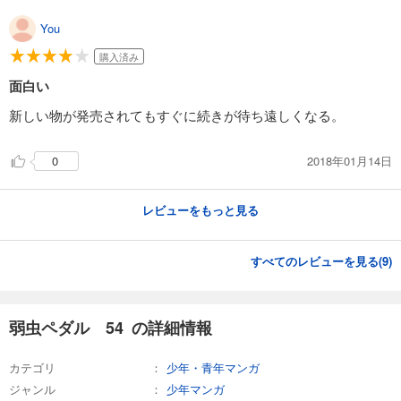
試し読み
You
あらすじを表示する
購入済み
弱虫ペダル 74
面白い
649
円 (税込)
カート
新しい物が発売されてもすぐに続きが待ち遠しくなる。
試し読み
2018年01月14日
0
あらすじを表示する
弱虫ペダル 75
レビューをもっと見る
649
円 (税込)
カート
すべてのレビューを見る(
9
)
試し読み
あらすじを表示する
弱虫ペダル 54 の詳細情報
弱虫ペダル 76
649
円 (税込)
カート
カテゴリ
少年・青年マンガ
ジャンル
少年マンガ