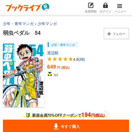
649
円 (税込)
カート
会員登録
ログイン
メニュー
試し読み
少年・青年マンガ
少年マンガ
あらすじを表示する
弱虫ペダル 54
フォロー
弱虫ペダル 43
649
円 (税込)
少年・青年マンガ
カート
渡辺航
4.8
(36)
試し読み
649
円 (税込)
あらすじを表示する
3
pt
弱虫ペダル 44
649
円 (税込)
カート
試し読み
あらすじを表示する
194
新規会員70%OFFクーポンで
円(税込)
弱虫ペダル 45
今すぐ購入
649
円 (税込)