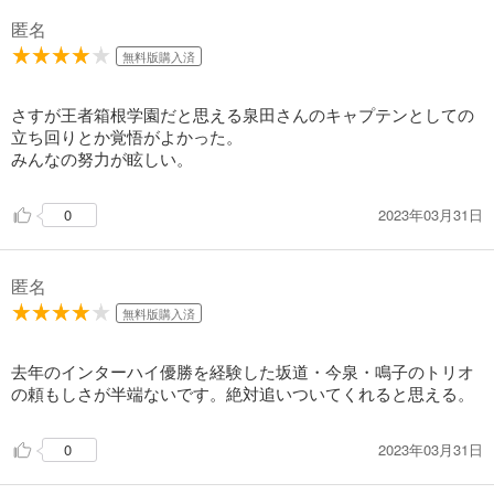
匿名
試し読み
無料版購入済
あらすじを表示する
弱虫ペダル 71
さすが王者箱根学園だと思える泉田さんのキャプテンとしての
立ち回りとか覚悟がよかった。
649
円 (税込)
カート
みんなの努力が眩しい。
試し読み
2023年03月31日
0
あらすじを表示する
弱虫ペダル 72
匿名
649
円 (税込)
カート
無料版購入済
試し読み
去年のインターハイ優勝を経験した坂道・今泉・鳴子のトリオ
あらすじを表示する
の頼もしさが半端ないです。絶対追いついてくれると思える。
弱虫ペダル 73
2023年03月31日
0
649
円 (税込)
カート