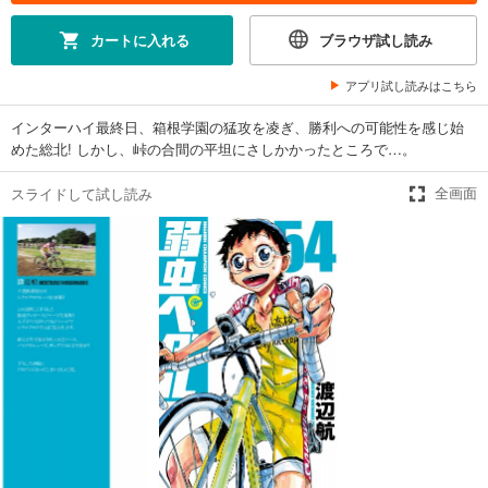
カート
カートに入れる
ブラウザ試し読み
試し読み
あらすじを表示する
アプリ試し読みはこちら
弱虫ペダル 46
インターハイ最終日、箱根学園の猛攻を凌ぎ、勝利への可能性を感じ始
649
円 (税込)
めた総北! しかし、峠の合間の平坦にさしかかったところで…。
カート
スライドして試し読み
全画面
試し読み
あらすじを表示する
弱虫ペダル 47
649
円 (税込)
カート
試し読み
あらすじを表示する
弱虫ペダル 48
649
円 (税込)
カート