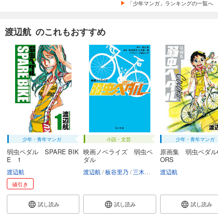
「少年マンガ」ランキングの一覧へ
試し読み
あらすじを表示する
渡辺航 のこれもおすすめ
弱虫ペダル 99
649
円 (税込)
カート
試し読み
あらすじを表示する
弱虫ペダル 100
693
円 (税込)
カート
少年・青年マンガ
小説・文芸
少年・青年マンガ
試し読み
弱虫ペダル SPARE BIK
映画ノベライズ 弱虫ペ
原画集 弱虫ペダルC
あらすじを表示する
E 1
ダル
ORS
渡辺航
渡辺航
板谷里乃
三木康一郎
渡辺航
三萩せんや
弱虫ペダル 101
値引き
649
円 (税込)
カート
試し読み
試し読み
試し読み
試し読み