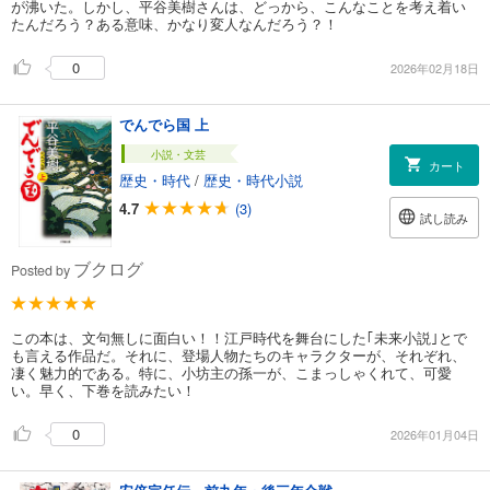
が沸いた。しかし、平谷美樹さんは、どっから、こんなことを考え着い
たんだろう？ある意味、かなり変人なんだろう？！
0
2026年02月18日
でんでら国 上
小説・文芸
カート
歴史・時代
/
歴史・時代小説
4.7
(3)
試し読み
ブクログ
Posted by
この本は、文句無しに面白い！！江戸時代を舞台にした｢未来小説｣とで
も言える作品だ。それに、登場人物たちのキャラクターが、それぞれ、
凄く魅力的である。特に、小坊主の孫一が、こまっしゃくれて、可愛
い。早く、下巻を読みたい！
0
2026年01月04日