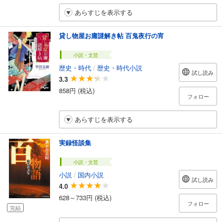
あらすじを表示する
貸し物屋お庸謎解き帖 百鬼夜行の宵
小説・文芸
歴史・時代
/
歴史・時代小説
試し読み
3.3
858円 (税込)
フォロー
あらすじを表示する
実録怪談集
小説・文芸
小説
/
国内小説
試し読み
4.0
628～733円 (税込)
フォロー
完結