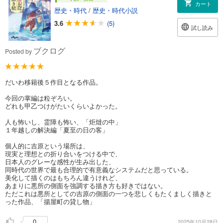
カート
歴史・時代
/
歴史・時代小説
3.6
(5)
試し読み
ブクログ
Posted by
だいわ移籍後５作目となる作品。
今回の掌編は粒ぞろい。
どれも甲乙つけがたいくらいよかった。
人も怖いし、霊障も怖い、「炬燵の中」
１年越しの解決編「夏至の日の客」
個人的に吉原という場所は、
現実と理想との折り合いをつける中で、
日本人のグレーな感性が生み出した、
同時代の世界で最も合理的で有意義なシステムだと思っている。
美化して描くのはもちろん違うけれど、
あまりに悪所の側面を強調する描き方も好きではない。
ただこれは悪所としての吉原の側面の一つを悲しくもたくましく描きと
った作品、「揚屋町の貸し物」
0
2025年10月28日