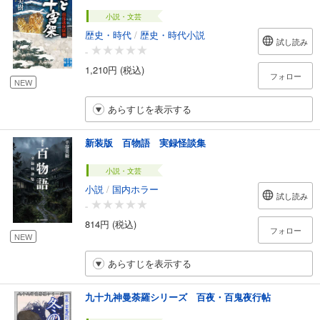
小説・文芸
歴史・時代
/
歴史・時代小説
試し読み
-
1,210円 (税込)
フォロー
NEW
あらすじを表示する
新装版 百物語 実録怪談集
小説・文芸
小説
/
国内ホラー
試し読み
-
814円 (税込)
フォロー
NEW
あらすじを表示する
九十九神曼荼羅シリーズ 百夜・百鬼夜行帖