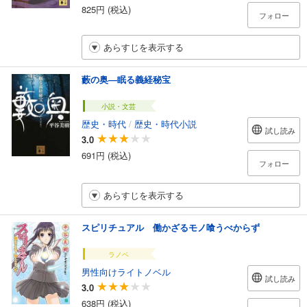
825円 (税込)
フォロー
あらすじを表示する
藪の奥―眠る義経秘宝
小説・文芸
歴史・時代
/
歴史・時代小説
試し読み
3.0
691円 (税込)
フォロー
あらすじを表示する
スピリチュアル 働かざるモノ喰うべからず
ラノベ
男性向けライトノベル
試し読み
3.0
638円 (税込)