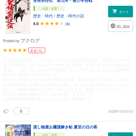
安倍宗任伝 前九年・後三年合戦
小説・文芸
カート
歴史・時代
/
歴史・時代小説
4.0
(4)
試し読み
ブクログ
Posted by
ネタバレ
平安時代の俘囚という立場がそれぞれの道奥羽六郡る、安倍晋三を44代
遡る安倍宗任、前九年の役で倒れた安倍頼持（頼義）や貞任の悲劇に端
を発し、安倍一族の治める奥羽碌軍の長き平和を企み生き延びる戦略を
恥を忍び遂行する宗任であった
権力を一度握ればより大きな権力を求め、隣の権力をうらやみ、大局を
忘れ近視眼的に行動をする愚かな物語、もっとも愚行を行わせるための
憎らしい敵役が物語に読者をのめり込ませる（本書には二人もいる）
①朝廷の隠密木幡橿几⇨同じ蝦夷の癖に生意気だぞ
②頼義の隠密保中⇨橿几にやられた癖に後を嗣ぐな
0
2025年10月31日
貸し物屋お庸謎解き帖 夏至の日の客
小説・文芸