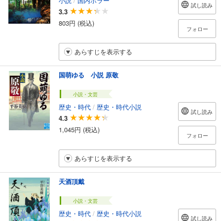
試し読み
3.3
803円 (税込)
フォロー
あらすじを表示する
国萌ゆる 小説 原敬
小説・文芸
歴史・時代
/
歴史・時代小説
試し読み
4.3
1,045円 (税込)
フォロー
あらすじを表示する
天酒頂戴
小説・文芸
歴史・時代
/
歴史・時代小説
試し読み