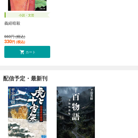
小説・文芸
義経暗殺
660円 (税込)
330
円 (税込)
カート
配信予定・最新刊