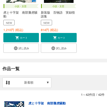
小説・文芸
小説・文芸
虎と十字架 南部藩虎騒
新装版 百物語 実録怪
動
談集
NEW
NEW
1,210
円 (税込)
814
円 (税込)
カート
カート
試し読み
試し読み
作品一覧
新着順
1～42件目
/
42件
虎と十字架 南部藩虎騒動