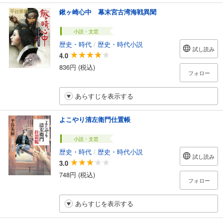
鍬ヶ崎心中 幕末宮古湾海戦異聞
小説・文芸
歴史・時代
/
歴史・時代小説
試し読み
4.0
836円 (税込)
フォロー
あらすじを表示する
よこやり清左衛門仕置帳
小説・文芸
歴史・時代
/
歴史・時代小説
試し読み
3.0
748円 (税込)
フォロー
あらすじを表示する