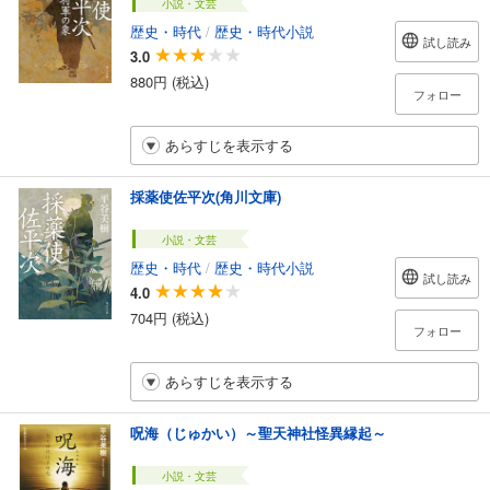
小説・文芸
歴史・時代
/
歴史・時代小説
試し読み
3.0
880円 (税込)
フォロー
あらすじを表示する
採薬使佐平次(角川文庫)
小説・文芸
歴史・時代
/
歴史・時代小説
試し読み
4.0
704円 (税込)
フォロー
あらすじを表示する
呪海（じゅかい）～聖天神社怪異縁起～
小説・文芸