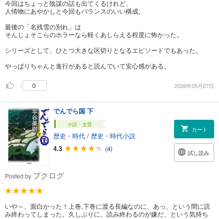
今回はちょっと陰謀の話も出てくるけれど、
人情物にあやかしと今回もバランスのいい構成。
最後の「名残雪の別れ」は
そんじょそこらのホラーなら軽くあしらえる程度に怖かった。
シリーズとして、ひとつ大きな区切りとなるエピソードでもあった。
やっぱりちゃんと進行があると読んでいて安心感がある。
0
2026年05月27日
でんでら国 下
小説・文芸
カート
歴史・時代
/
歴史・時代小説
4.3
(4)
試し読み
ブクログ
Posted by
いや～、面白かった！上巻,下巻に渡る長編なのに、あっ、という間に読
み終わってしまった。久しぶりに、読み終わるのが嫌だ、という気持ち