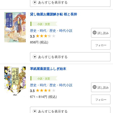
あらすじを表示する
貸し物屋お庸謎解き帖 桜と長持
小説・文芸
歴史・時代
/
歴史・時代小説
試し読み
3.3
858円 (税込)
フォロー
あらすじを表示する
草紙屋薬楽堂ふしぎ始末
小説・文芸
歴史・時代
/
歴史・時代小説
試し読み
3.5
671～814円 (税込)
フォロー
あらすじを表示する