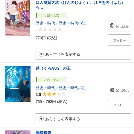
口入屋賢之丞（けんのじょう）、江戸を奔（はし）
る...
小説・文芸
歴史・時代
/
歴史・時代小説
試し読み
-
770円 (税込)
フォロー
あらすじを表示する
鉄（くろがね）の王
小説・文芸
歴史・時代
/
歴史・時代小説
試し読み
3.0
759～792円 (税込)
フォロー
あらすじを表示する
義経暗殺