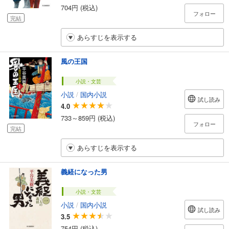
704円 (税込)
フォロー
完結
あらすじを表示する
風の王国
小説・文芸
小説
/
国内小説
試し読み
4.0
733～859円 (税込)
フォロー
完結
あらすじを表示する
義経になった男
小説・文芸
小説
/
国内小説
試し読み
3.5
754円 (税込)