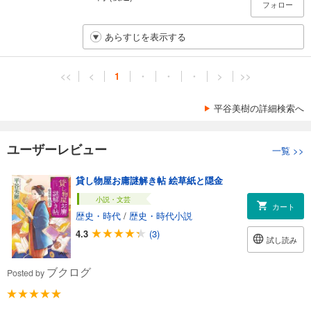
フォロー
あらすじを表示する
<<
<
1
・
・
・
>
>>
平谷美樹の詳細検索へ
ユーザーレビュー
一覧
>>
貸し物屋お庸謎解き帖 絵草紙と隠金
小説・文芸
カート
歴史・時代
/
歴史・時代小説
4.3
(3)
試し読み
ブクログ
Posted by