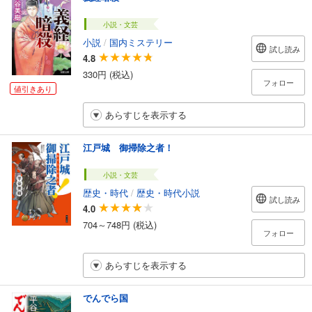
小説・文芸
小説
/
国内ミステリー
試し読み
4.8
330円 (税込)
フォロー
値引きあり
あらすじを表示する
江戸城 御掃除之者！
小説・文芸
歴史・時代
/
歴史・時代小説
試し読み
4.0
704～748円 (税込)
フォロー
あらすじを表示する
でんでら国