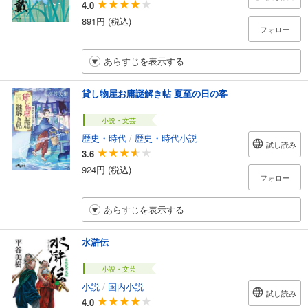
4.0
891円 (税込)
フォロー
あらすじを表示する
貸し物屋お庸謎解き帖 夏至の日の客
小説・文芸
歴史・時代
/
歴史・時代小説
試し読み
3.6
924円 (税込)
フォロー
あらすじを表示する
水滸伝
小説・文芸
小説
/
国内小説
試し読み
4.0