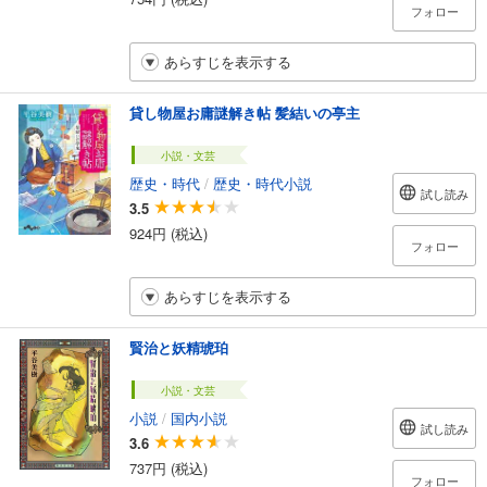
フォロー
あらすじを表示する
貸し物屋お庸謎解き帖 髪結いの亭主
小説・文芸
歴史・時代
/
歴史・時代小説
試し読み
3.5
924円 (税込)
フォロー
あらすじを表示する
賢治と妖精琥珀
小説・文芸
小説
/
国内小説
試し読み
3.6
737円 (税込)
フォロー