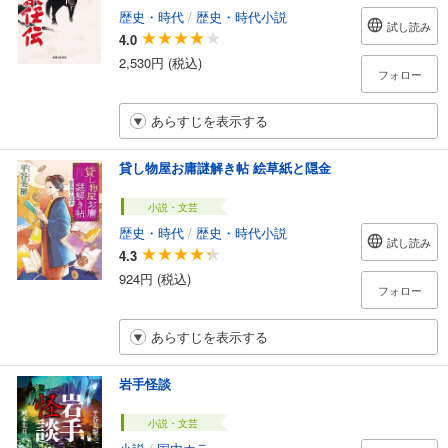
歴史・時代
/
歴史・時代小説
試し読み
4.0
2,530円 (税込)
フォロー
あらすじを表示する
貸し物屋お庸謎解き帖 絵草紙と隠金
小説・文芸
歴史・時代
/
歴史・時代小説
試し読み
4.3
924円 (税込)
フォロー
あらすじを表示する
岩手怪談
小説・文芸
小説
/
国内ホラー