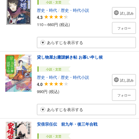
小説・文芸
歴史・時代
/
歴史・時代小説
試し読み
4.3
110～660円 (税込)
フォロー
あらすじを表示する
貸し物屋お庸謎解き帖 お慕い申し候
小説・文芸
歴史・時代
/
歴史・時代小説
試し読み
4.0
990円 (税込)
フォロー
あらすじを表示する
安倍宗任伝 前九年・後三年合戦
小説・文芸