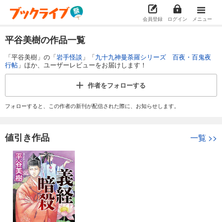
会員登録
ログイン
メニュー
平谷美樹の作品一覧
「平谷美樹」の「
岩手怪談
」「
九十九神曼荼羅シリーズ 百夜・百鬼夜
行帖
」ほか、ユーザーレビューをお届けします！
作者を
フォローする
フォローすると、この作者の新刊が配信された際に、お知らせします。
値引き作品
一覧
>>