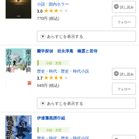
小説
/
国内ホラー
試し読み
3.0
770円 (税込)
フォロー
あらすじを表示する
蘭学探偵 岩永淳庵 幽霊と若侍
小説・文芸
歴史・時代
/
歴史・時代小説
試し読み
3.7
545円 (税込)
フォロー
あらすじを表示する
伊達藩黒脛巾組
小説・文芸
歴史・時代
/
歴史・時代小説