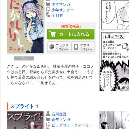
少年マンガ
少年サンデー
全11巻
583円(税込)
カートに入れる
ブラウザ
アプリ
立ち読み
立ち読み
完結
ここは、のどかな田舎町。 駄菓子屋の息子・ココノ
ツはある日、都会から来た美少女に出会う… 「うま
い棒で最高の組み合わせを作って、私を満足させて
ごらんなさい!!」 「見せてあ...
スプライト 1
石川優吾
青年マンガ
ビッグコミックスペリオール