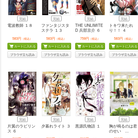
完結
完結
完結
完結
電波教師 １８
ファンタジスタ
THE UNLIMITE
トキワ来たれ
ステラ １３
D 兵部京介 ６
り！！ ４
583円
583円
759円
583円
（税込）
（税込）
（税込）
（税込）
カートに入れる
カートに入れる
カートに入れる
カートに入れる
ブラウザ立ち読み
ブラウザ立ち読み
ブラウザ立ち読み
ブラウザ立ち読み
完結
完結
完結
完結
片翼のラビリン
夕暮れライト ３
黒源氏物語 １
胸が鳴るのは君
ス ６
のせい ...