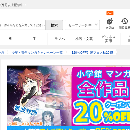
8万冊以上配信中！
Get!
セーフサーチ 中
来店pt
閲覧履
ビジネス
BL
TL
ラノベ
小説・文芸
実用
ンガ
少年・青年マンガキャンペーン一覧
【20％OFF】漫フェス秋2015