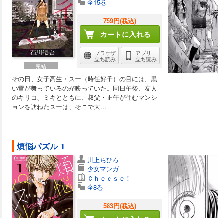
全15巻
759円(税込)
カートに入れる
ブラウザ
アプリ
立ち読み
立ち読み
完結
その日、女子高生・スー（時任好子）の目には、黒
い雪が舞っているのが映っていた。同日午後、友人
のキリコ、ミキとともに、叔父・正午が住むマンシ
ョンを訪ねたスーは、そこで大...
煩悩パズル 1
川上ちひろ
少女マンガ
Ｃｈｅｅｓｅ！
全8巻
583円(税込)