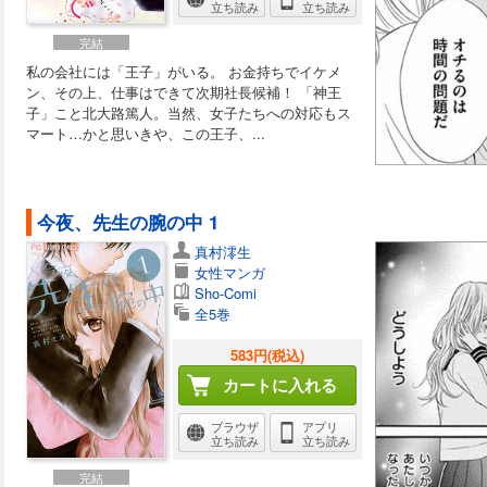
立ち読み
立ち読み
完結
私の会社には「王子」がいる。 お金持ちでイケメ
ン、その上、仕事はできて次期社長候補！ 「神王
子」こと北大路篤人。当然、女子たちへの対応もス
マート…かと思いきや、この王子、...
今夜、先生の腕の中 1
真村澪生
女性マンガ
Sho-Comi
全5巻
583円(税込)
カートに入れる
ブラウザ
アプリ
立ち読み
立ち読み
完結