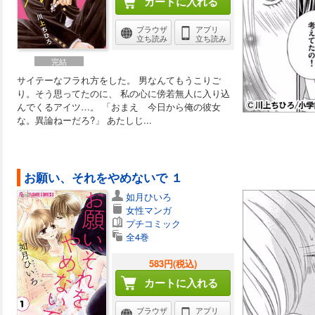
カートに入れる
ブラウザ
アプリ
立ち読み
立ち読み
完結
サイテーなフラれ方をした。 男なんてもうこりご
り。そう思ってたのに、 私の心に傍若無人に入り込
んでくるアイツ…。 「おまえ 今日から俺の彼女
な。異論ねーだろ?」 あたしじ...
お願い、それをやめないで １
如月ひいろ
女性マンガ
プチコミック
全4巻
583円(税込)
カートに入れる
ブラウザ
アプリ