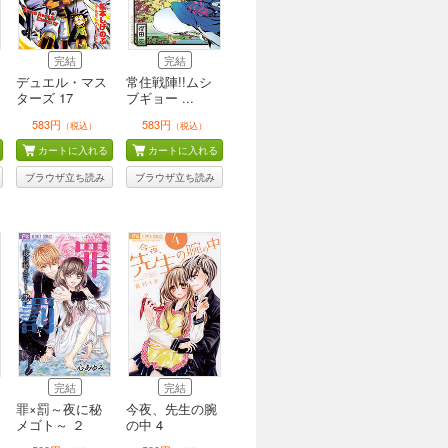
完結
完結
デュエル・マス
常住戦陣!!ムシ
ターズ 17
ブギョー ...
583円
583円
（税込）
（税込）
カートに入れる
カートに入れる
ブラウザ立ち読み
ブラウザ立ち読み
完結
完結
罪×罰～夜に秘
今夜、先生の腕
メゴト～ ２
の中 4