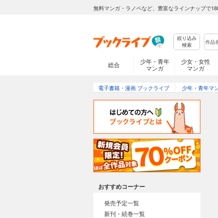
無料マンガ・ラノベなど、豊富なラインナップで18
絞り込み
検索
少年・青年
少女・女性
総合
マンガ
マンガ
電子書籍・漫画 ブックライブ
少年・青年マ
おすすめコーナー
発売予定一覧
新刊・続巻一覧