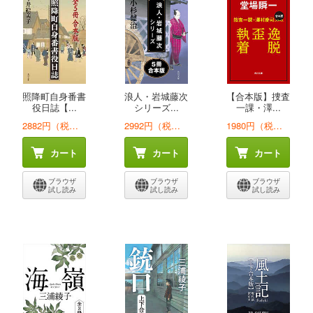
照降町自身番書
浪人・岩城藤次
【合本版】捜査
役日誌【...
シリーズ...
一課・澤...
2882円（税込）
2992円（税込）
1980円（税込）
カート
カート
カート
ブラウザ
ブラウザ
ブラウザ
試し読み
試し読み
試し読み