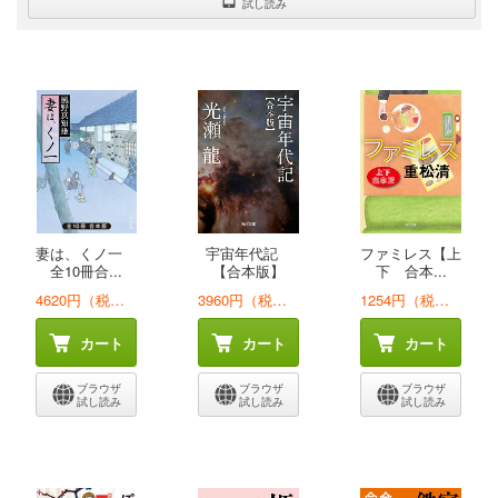
試し読み
妻は、くノ一
宇宙年代記
ファミレス【上
全10冊合...
【合本版】
下 合本...
4620円（税込）
3960円（税込）
1254円（税込）
カート
カート
カート
ブラウザ
ブラウザ
ブラウザ
試し読み
試し読み
試し読み