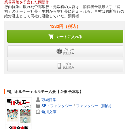
業界凋落を予言した問題作！
行内抗争に敗れた帝都銀行・元常務の大宮は、消費者金融最大手「富
福」のオーナー社長・里村から副社長に迎えられる。里村は独断専行の
絶対君主として同社に君臨していた。消費者...
1232円
（税込）
カートに入れる
ブラウザ
試し読み
アプリ
試し読み
鴨川ホルモー＋ホルモー六景【２冊 合本版】
万城目学
SF・ファンタジー
/
ファンタジー（国内）
角川文庫