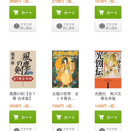
2090円（税込）
2728円（税込）
1518円（税込）
カート
カート
カート
ブラウザ
ブラウザ
ブラウザ
試し読み
試し読み
試し読み
風塵の剣【全７
太陽の世界 全
光圀伝 角川文
冊 合本版】
１８冊合...
庫合本版
3938円（税込）
7590円（税込）
1430円（税込）
カート
カート
カート
ブラウザ
ブラウザ
ブラウザ