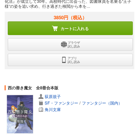
化法』が成立して30年。高校時代に出会った、図書隊員を名乗る“王子
様”の姿を追い求め、行き過ぎた検閲から本を...
3850円
（税込）
カートに入れる
ブラウザ
試し読み
アプリ
試し読み
西の善き魔女 全8冊合本版
荻原規子
SF・ファンタジー
/
ファンタジー（国内）
角川文庫