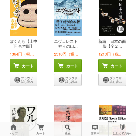
ぼくんち【上中
エヴェレスト
新編 日本の面
下 合本版】
神々の山...
影【全２...
1364円（税込）
2310円（税込）
1210円（税込）
カート
カート
カート
ブラウザ
ブラウザ
ブラウザ
試し読み
試し読み
試し読み
トップ
カート
検索
無料本
はじめての方へ