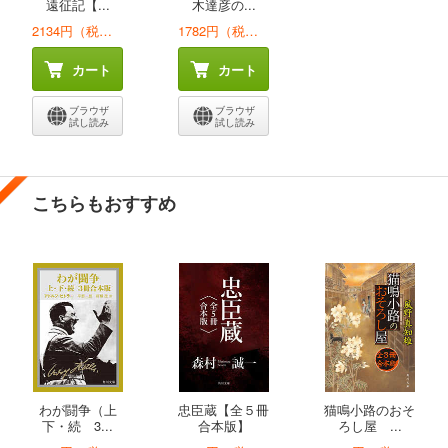
遠征記【...
木達彦の...
2134円（税込）
1782円（税込）
カート
カート
ブラウザ
ブラウザ
試し読み
試し読み
こちらもおすすめ
わが闘争（上
忠臣蔵【全５冊
猫鳴小路のおそ
下・続 3...
合本版】
ろし屋 ...