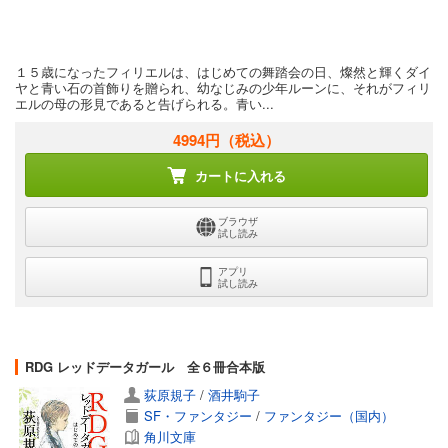
１５歳になったフィリエルは、はじめての舞踏会の日、燦然と輝くダイ
ヤと青い石の首飾りを贈られ、幼なじみの少年ルーンに、それがフィリ
エルの母の形見であると告げられる。青い...
4994円
（税込）
カートに入れる
ブラウザ
試し読み
アプリ
試し読み
RDG レッドデータガール 全６冊合本版
荻原規子
/
酒井駒子
SF・ファンタジー
/
ファンタジー（国内）
角川文庫