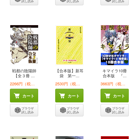
試し読み
試し読み
試し読み
戦都の陰陽師
【合本版】新耳
キマイラ10冊
【全３冊 ...
袋 第一...
合本版 『...
2266円（税込）
2530円（税込）
3663円（税込）
カート
カート
カート
ブラウザ
ブラウザ
ブラウザ
試し読み
試し読み
試し読み