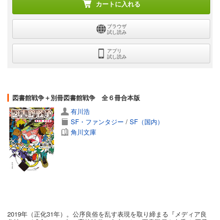
カートに入れる
ブラウザ
試し読み
アプリ
試し読み
図書館戦争＋別冊図書館戦争 全６冊合本版
有川浩
SF・ファンタジー
/
SF（国内）
角川文庫
2019年（正化31年）。公序良俗を乱す表現を取り締まる『メディア良