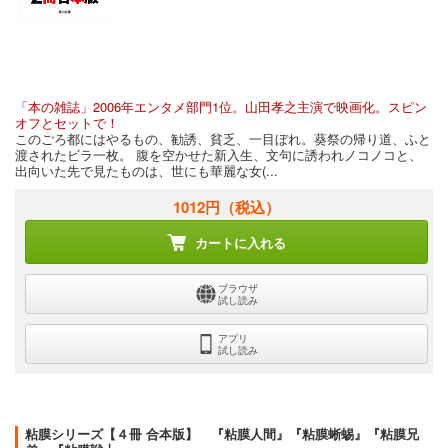
「本の雑誌」2006年エンタメ部門1位。山田孝之主演で映画化。スピン
オフとセットで！
このごろ都にはやるもの、勧誘、貧乏、一目ぼれ。葵祭の帰り道、ふと
渡されたビラ一枚。 腹を空かせた新入生、文句に誘われノコノコと、
出向いた先で見たものは、世にも華麗な女(...
1012円
（税込）
カートに入れる
ブラウザ
試し読み
アプリ
試し読み
粘膜シリーズ【４冊 合本版】 『粘膜人間』『粘膜蜥蜴』『粘膜兄