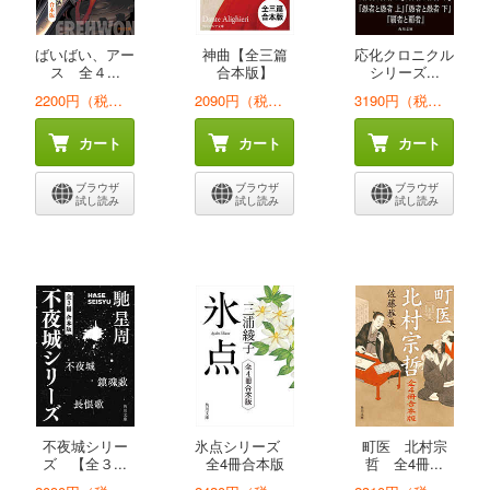
ばいばい、アー
神曲【全三篇
応化クロニクル
ス 全４...
合本版】
シリーズ...
2200円（税込）
2090円（税込）
3190円（税込）
カート
カート
カート
ブラウザ
ブラウザ
ブラウザ
試し読み
試し読み
試し読み
不夜城シリー
氷点シリーズ
町医 北村宗
ズ 【全３...
全4冊合本版
哲 全4冊...