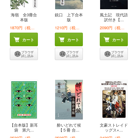
海嶺 全3冊合
銃口 上下合本
風土記 現代語
本版
版
訳付き【...
1870円（税込）
1210円（税込）
2090円（税込）
カート
カート
カート
ブラウザ
ブラウザ
ブラウザ
試し読み
試し読み
試し読み
【合本版】新耳
酔いどれて候
文豪ストレイド
袋 第六...
【５冊 合...
ッグス×...
2530円（税込）
2508円（税込）
2420円（税込）