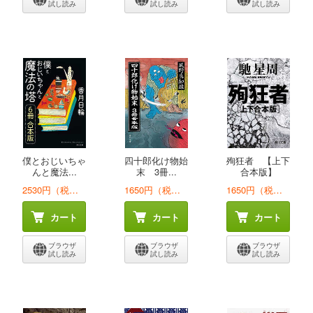
試し読み
試し読み
試し読み
僕とおじいちゃ
四十郎化け物始
殉狂者 【上下
んと魔法...
末 3冊...
合本版】
2530円（税込）
1650円（税込）
1650円（税込）
カート
カート
カート
ブラウザ
ブラウザ
ブラウザ
試し読み
試し読み
試し読み