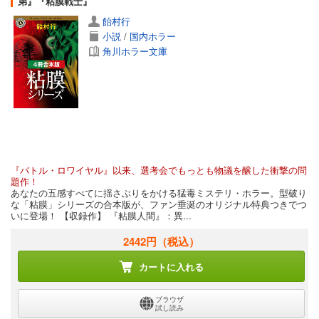
弟』『粘膜戦士』
飴村行
小説
/
国内ホラー
角川ホラー文庫
『バトル・ロワイヤル』以来、選考会でもっとも物議を醸した衝撃の問
題作！
あなたの五感すべてに揺さぶりをかける猛毒ミステリ・ホラー。型破り
な「粘膜」シリーズの合本版が、ファン垂涎のオリジナル特典つきでつ
いに登場！ 【収録作】 『粘膜人間』：異...
2442円
（税込）
カートに入れる
ブラウザ
試し読み