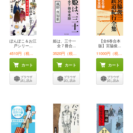
ぽんぽこ＆お江
姫は、三十一
【全6巻合本
戸シリー...
全７冊合...
版】宮脇俊...
4510円（税込）
3520円（税込）
11000円（税込）
カート
カート
カート
ブラウザ
ブラウザ
ブラウザ
試し読み
試し読み
試し読み