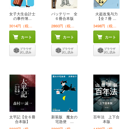
女子大生会計士
バッテリー 全
火盗改鬼与力
の事件簿...
６冊合本版
【全７冊 ...
3014円（税込）
2860円（税込）
3498円（税込）
カート
カート
カート
ブラウザ
ブラウザ
ブラウザ
試し読み
試し読み
試し読み
太平記【全６冊
新装版 魔女の
百年法 上下合
合本版】
宅急便 ...
本版
3322円（税込）
3300円（税込）
1430円（税込）