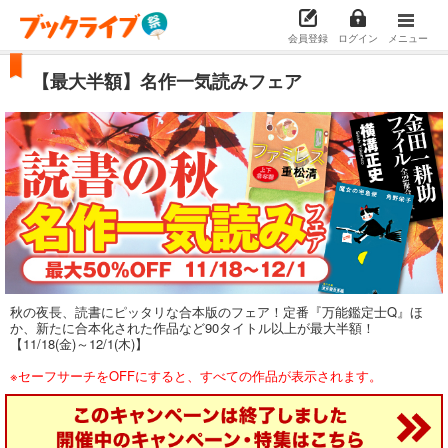
会員登録
ログイン
メニュー
【最大半額】名作一気読みフェア
秋の夜長、読書にピッタリな合本版のフェア！定番『万能鑑定士Q』ほ
か、新たに合本化された作品など90タイトル以上が最大半額！
【11/18(金)～12/1(木)】
※セーフサーチをOFFにすると、すべての作品が表示されます。