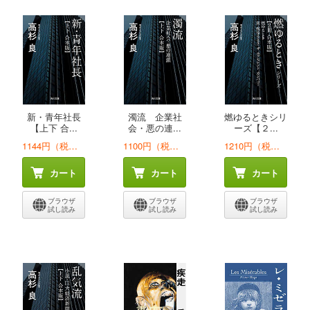
新・青年社長
濁流 企業社
燃ゆるときシリ
【上下 合...
会・悪の連...
ーズ【２...
1144円（税込）
1100円（税込）
1210円（税込）
カート
カート
カート
ブラウザ
ブラウザ
ブラウザ
試し読み
試し読み
試し読み