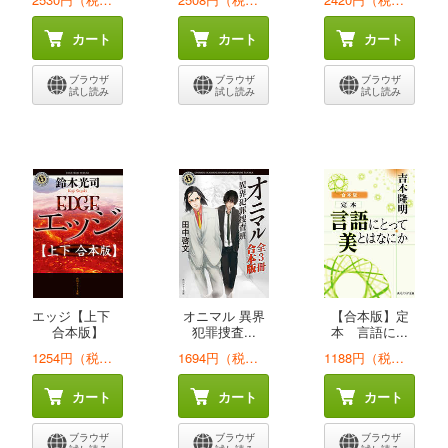
カート
カート
カート
ブラウザ
ブラウザ
ブラウザ
試し読み
試し読み
試し読み
エッジ【上下
オニマル 異界
【合本版】定
合本版】
犯罪捜査...
本 言語に...
1254円（税込）
1694円（税込）
1188円（税込）
カート
カート
カート
ブラウザ
ブラウザ
ブラウザ