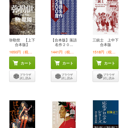
弥勒世 【上下
【合本版】落語
三銃士 上中下
合本版】
名作２０...
合本版
1650円（税込）
1441円（税込）
1518円（税込）
カート
カート
カート
ブラウザ
ブラウザ
ブラウザ
試し読み
試し読み
試し読み