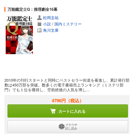
万能鑑定士Q：推理劇全16幕
松岡圭祐
小説
/
国内ミステリー
角川文庫
2010年の刊行スタートと同時にベストセラー街道を驀進し、累計発行部
数は450万部を突破。数多くの電子書籍売上ランキング（ミステリ部
門）でも１位を獲得し、空前絶後の人気を博し...
4796円
（税込）
カートに入れる
ブラウザ
試し読み