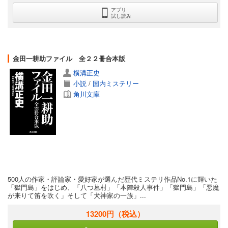
アプリ
試し読み
金田一耕助ファイル 全２２冊合本版
横溝正史
小説
/
国内ミステリー
角川文庫
500人の作家・評論家・愛好家が選んだ歴代ミステリ作品No.1に輝いた
「獄門島」をはじめ、「八つ墓村」「本陣殺人事件」「獄門島」「悪魔
が来りて笛を吹く」そして「犬神家の一族」...
13200円
（税込）