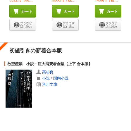
カート
カート
カート
ブラウザ
ブラウザ
ブラウザ
試し読み
試し読み
試し読み
初値引きの新着合本版
欲望産業 小説・巨大消費者金融【上下 合本版】
高杉良
小説
/
国内小説
角川文庫