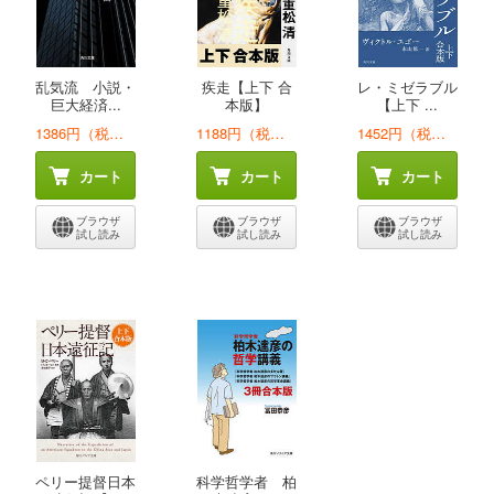
乱気流 小説・
疾走【上下 合
レ・ミゼラブル
巨大経済...
本版】
【上下 ...
1386円（税込）
1188円（税込）
1452円（税込）
カート
カート
カート
ブラウザ
ブラウザ
ブラウザ
試し読み
試し読み
試し読み
ペリー提督日本
科学哲学者 柏