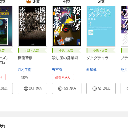
2位
3位
4位
5位
文芸
小説・文芸
小説・文芸
小説・文芸
ーズ」
機龍警察
殺し屋の営業術
ダクダデイラ
ブテ
本版
月村了衛
野宮有
餅屋蛾
池井
り
NEW
値引きあり
し読み
試し読み
試し読み
試し読み
め