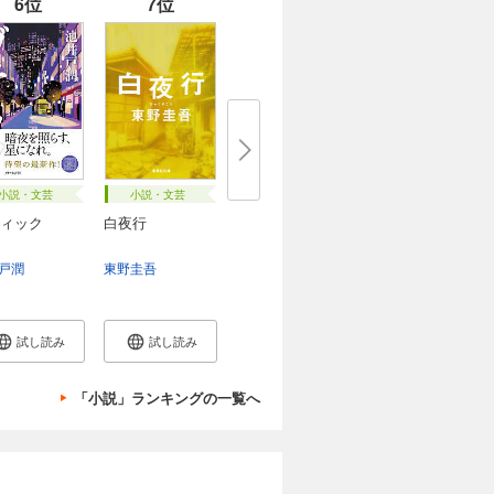
6位
7位
小説・文芸
小説・文芸
ィック
白夜行
戸潤
東野圭吾
試し読み
試し読み
「小説」ランキングの一覧へ