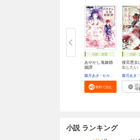
小説・文芸
小説・
あやかし鬼嫁婚
後宮悪女
姻譚
出したい
朧月あき
セカイメグル
朧月あき
試
無料で読む
増
小説 ランキング