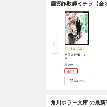
幽霊詐欺師ミチヲ【全３
小説・文芸
幽霊詐欺師ミチ
ヲ
黒史郎
値引き
試し読み
角川ホラー文庫 の最新