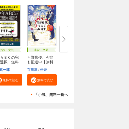
小説・文芸
小説・文芸
ＡＢＣの完
月野郵便、今宵
選択 無料
も配達中【無料
試...
真一郎
百川凛
佳奈
無料で読む
無料で読む
「小説」無料一覧へ