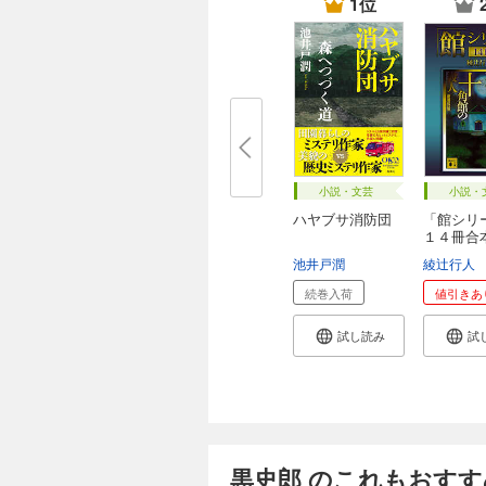
1位
小説・文芸
小説・
ハヤブサ消防団
「館シリ
１４冊合
池井戸潤
綾辻行人
続巻入荷
値引きあ
試し読み
試
黒史郎 のこれもおすす