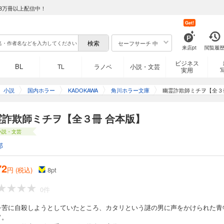
8万冊以上配信中！
Get!
セーフサーチ 中
来店pt
閲覧履
ビジネス
BL
TL
ラノベ
小説・文芸
実用
小説
国内ホラー
KADOKAWA
角川ホラー文庫
幽霊詐欺師ミチヲ【全３
霊詐欺師ミチヲ【全３冊 合本版】
小説・文芸
郎
72
円 (税込)
8
pt
0件
を苦に自殺しようとしていたところ、カタリという謎の男に声をかけられた青
ヲ。