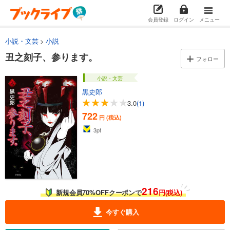
会員登録
ログイン
メニュー
小説・文芸
小説
丑之刻子、参ります。
フォロー
小説・文芸
黒史郎
3.0
(1)
722
円 (税込)
3
pt
216
新規会員70%OFFクーポンで
円(税込)
今すぐ購入