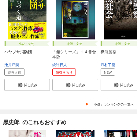
小説・文芸
小説・文芸
小説・文芸
ハヤブサ消防団
「館シリーズ」１４冊合
機龍警察
本版
池井戸潤
綾辻行人
月村了衛
続巻入荷
値引きあり
NEW
試し読み
試し読み
試し読み
「小説」ランキングの一覧へ
黒史郎 のこれもおすすめ