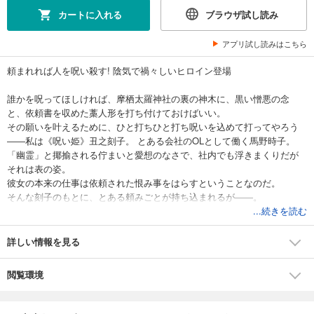
カートに入れる
ブラウザ試し読み
アプリ試し読みはこちら
頼まれれば人を呪い殺す! 陰気で禍々しいヒロイン登場
誰かを呪ってほしければ、摩栖太羅神社の裏の神木に、黒い憎悪の念
と、依頼書を収めた藁人形を打ち付けておけばいい。
その願いを叶えるために、ひと打ちひと打ち呪いを込めて打ってやろう
――私は《呪い姫》丑之刻子。 とある会社のOLとして働く馬野時子。
「幽霊」と揶揄される佇まいと愛想のなさで、社内でも浮きまくりだが
それは表の姿。
彼女の本来の仕事は依頼された恨み事をはらすということなのだ。
そんな刻子のもとに、とある頼みごとが持ち込まれるが――。
...続きを読む
詳しい情報を見る
閲覧環境