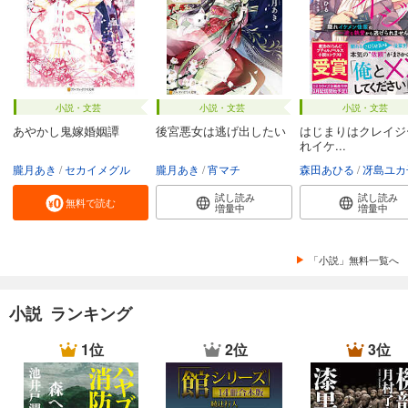
小説・文芸
小説・文芸
小説・文芸
あやかし鬼嫁婚姻譚
後宮悪女は逃げ出したい
はじまりはクレイジ
れイケ...
朧月あき
セカイメグル
朧月あき
宵マチ
森田あひる
冴島ユカ
試し読み
試し読み
無料で読む
増量中
増量中
「小説」無料一覧へ
小説 ランキング
1位
2位
3位