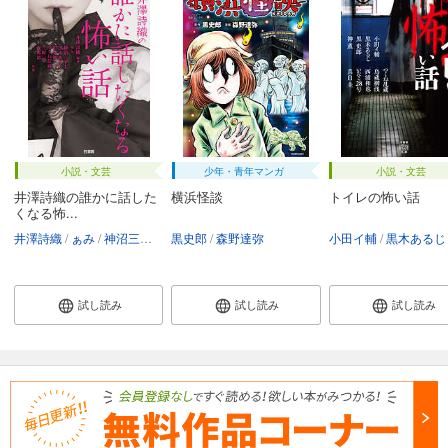
小説・文芸
少年・青年マンガ
小説・文芸
井澤詩織の誰かに話した
横浜怪談
トイレの怖い話
くなる怖...
井澤詩織
ぁみ
神沼三平太
黒史郎
黒木あるじ
森野達弥
黒史郎
つくね乱蔵
小田イ輔
三好一平
黒木あるじ
夜馬
試し読み
試し読み
試し読み