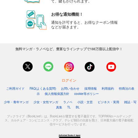
て、鍵もかけられます。
お得な通知機能！
通知を許可すると、お得なクーポン情報
などが届きます。
無料マンガ・ラノベなど、豊富なラインナップで188万冊以上配信中！
ログイン
ご利用ガイド
FAQ(よくある質問)
お問い合わせ
採用情報
利用規約
特商法の表
示
個人情報保護方針
cookie等ポリシー
少年・青年マンガ
少女・女性マンガ
ラノベ
小説・文芸
ビジネス・実用
雑誌・写
真集
TL
BL
ブックライブ（BookLive!）は、BookLiveが運営する電子書店です。TOPPANホールディング
ス、カルチュア・コンビニエンス・クラブ、テレビ朝日の出資を受け、日本最大級の電子書籍配
信サービスを行っています。