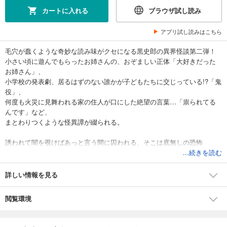
カートに入れる
ブラウザ試し読み
アプリ試し読みはこちら
毛穴が蠢くような奇妙な読み味がクセになる黒史郎の異界怪談第二弾！
小さい頃に遊んでもらったお姉さんの、おぞましい正体「大好きだった
お姉さん」、
小学校の発表劇、居るはずのない誰かが子どもたちに交じっている!?「鬼
役」、
何度も火災に見舞われる家の住人が口にした絶望の言葉…「祟られてる
んです」など、
まとわりつくような怪異譚が綴られる。
誘われて闇を覗けばあっと言う間に囚われる、そこは底無しの恐怖
――。
...続きを読む
詳しい情報を見る
閲覧環境