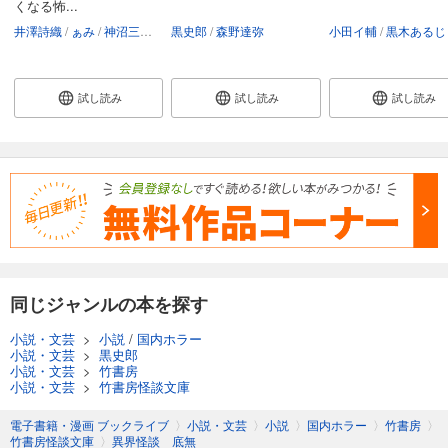
くなる怖...
井澤詩織
ぁみ
神沼三平太
黒史郎
黒木あるじ
森野達弥
黒史郎
つくね乱蔵
小田イ輔
三好一平
黒木あるじ
夜馬
試し読み
試し読み
試し読み
同じジャンルの本を探す
小説・文芸
>
小説
/
国内ホラー
小説・文芸
>
黒史郎
小説・文芸
>
竹書房
小説・文芸
>
竹書房怪談文庫
電子書籍・漫画 ブックライブ
〉
小説・文芸
〉
小説
〉
国内ホラー
〉
竹書房
〉
竹書房怪談文庫
〉
異界怪談 底無