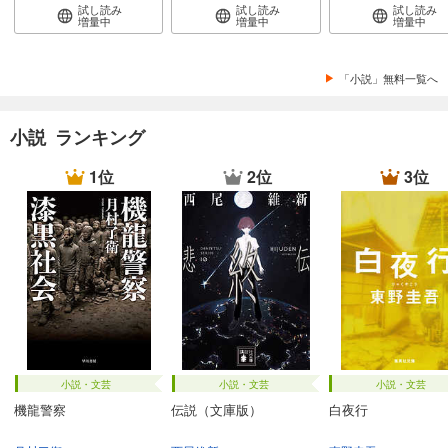
試し読み
試し読み
試し読み
増量中
増量中
増量中
「小説」無料一覧へ
小説 ランキング
1位
2位
3位
小説・文芸
小説・文芸
小説・文芸
機龍警察
伝説（文庫版）
白夜行