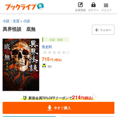
会員登録
ログイン
メニュー
小説・文芸
小説
異界怪談 底無
フォロー
小説・文芸
黒史郎
-
(0)
715
円 (税込)
3
pt
214
新規会員70%OFFクーポンで
円(税込)
今すぐ購入