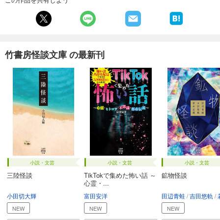
竹書房怪談文庫 の最新刊
小説・文芸
小説・文芸
小説・文芸
三陸怪談
TikTokで集めた怖い話 ～
鉱物怪談
心霊・...
小田切大輝
富田安洋
田辺青蛙
吉田悠軌
若
NEW
NEW
NEW