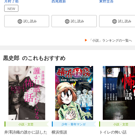
月村了衛
西尾維新
東野圭吾
NEW
試し読み
試し読み
試し読み
「小説」ランキングの一覧へ
黒史郎 のこれもおすすめ
小説・文芸
少年・青年マンガ
小説・文芸
井澤詩織の誰かに話した
横浜怪談
トイレの怖い話