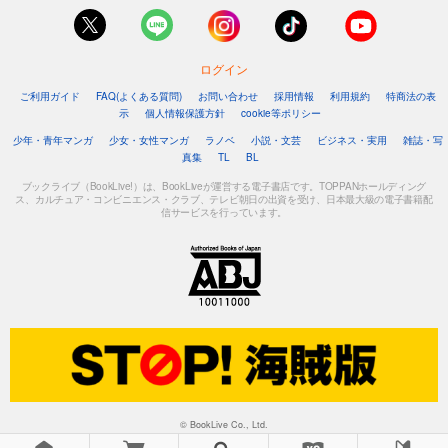
ログイン
ご利用ガイド
FAQ(よくある質問)
お問い合わせ
採用情報
利用規約
特商法の表
示
個人情報保護方針
cookie等ポリシー
少年・青年マンガ
少女・女性マンガ
ラノベ
小説・文芸
ビジネス・実用
雑誌・写
真集
TL
BL
ブックライブ（BookLive!）は、BookLiveが運営する電子書店です。TOPPANホールディング
ス、カルチュア・コンビニエンス・クラブ、テレビ朝日の出資を受け、日本最大級の電子書籍配
信サービスを行っています。
© BookLive Co., Ltd.