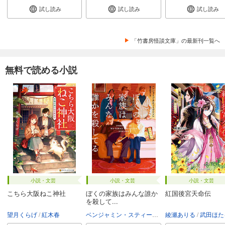
試し読み
試し読み
試し読み
「竹書房怪談文庫」の最新刊一覧へ
無料で読める小説
小説・文芸
小説・文芸
小説・文芸
こちら大阪ねこ神社
ぼくの家族はみんな誰か
紅国後宮天命伝
を殺して...
望月くらげ
紅木春
ベンジャミン・スティーヴンソン
綾瀬ありる
富永和子
武田ほた