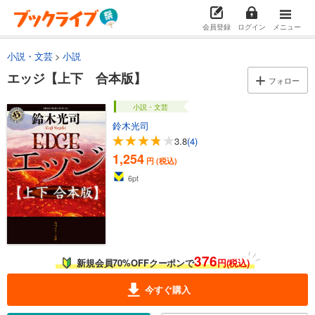
会員登録
ログイン
メニュー
小説・文芸
小説
エッジ【上下 合本版】
フォロー
小説・文芸
鈴木光司
3.8
(4)
1,254
円 (税込)
6
pt
376
新規会員70%OFFクーポンで
円(税込)
今すぐ購入