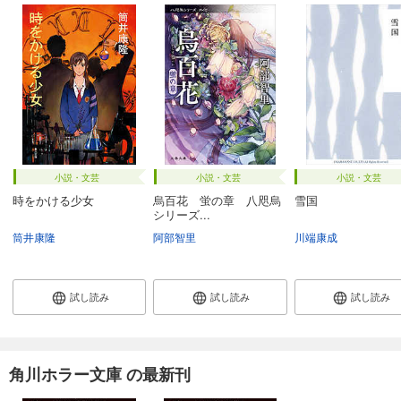
小説・文芸
小説・文芸
小説・文芸
時をかける少女
烏百花 蛍の章 八咫烏
雪国
シリーズ...
筒井康隆
阿部智里
川端康成
試し読み
試し読み
試し読み
角川ホラー文庫 の最新刊