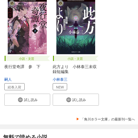
小説・文芸
小説・文芸
夜行堂奇譚 参 下
此方より 小林泰三未収
録短編集
嗣人
小林泰三
続巻入荷
NEW
試し読み
試し読み
「角川ホラー文庫」の最新刊一覧へ
無料で読める小説