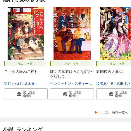
小説・文芸
小説・文芸
小説・文芸
こちら大阪ねこ神社
ぼくの家族はみんな誰か
紅国後宮天命伝
を殺して...
望月くらげ
紅木春
ベンジャミン・スティーヴンソン
綾瀬ありる
富永和子
武田ほた
試し読み
試し読み
試し読み
増量中
増量中
増量中
「小説」無料一覧へ
小説 ランキング