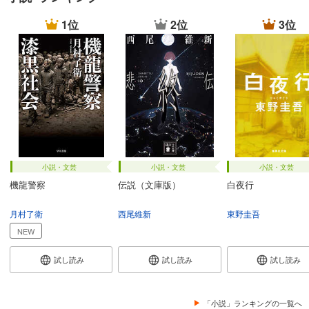
1位
2位
3位
小説・文芸
小説・文芸
小説・文芸
機龍警察
伝説（文庫版）
白夜行
月村了衛
西尾維新
東野圭吾
NEW
試し読み
試し読み
試し読み
「小説」ランキングの一覧へ