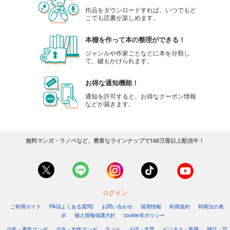
作品をダウンロードすれば、いつでもど
こでも読書が楽しめます。
本棚を作って本の整理ができる！
ジャンルや作家ごとなどに本を分類し
て、鍵もかけられます。
お得な通知機能！
通知を許可すると、お得なクーポン情報
などが届きます。
無料マンガ・ラノベなど、豊富なラインナップで188万冊以上配信中！
ログイン
ご利用ガイド
FAQ(よくある質問)
お問い合わせ
採用情報
利用規約
特商法の表
示
個人情報保護方針
cookie等ポリシー
少年・青年マンガ
少女・女性マンガ
ラノベ
小説・文芸
ビジネス・実用
雑誌・写