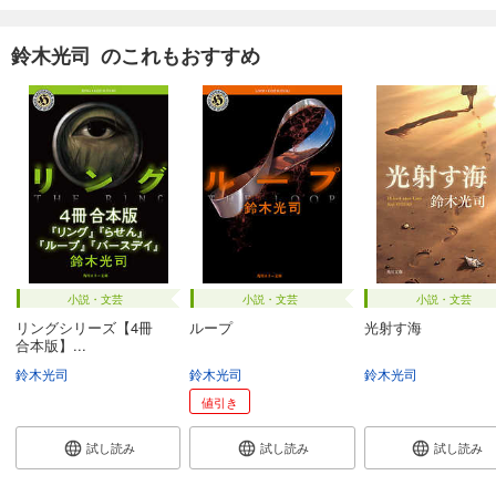
鈴木光司 のこれもおすすめ
小説・文芸
小説・文芸
小説・文芸
リングシリーズ【4冊
ループ
光射す海
合本版】...
鈴木光司
鈴木光司
鈴木光司
値引き
試し読み
試し読み
試し読み