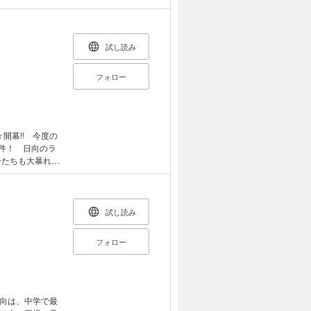
退の私立中学校
試し読み
フォロー
開幕!! 今度の
件！ 日向のラ
督たちも大暴れの
試し読み
フォロー
向は、中学で最