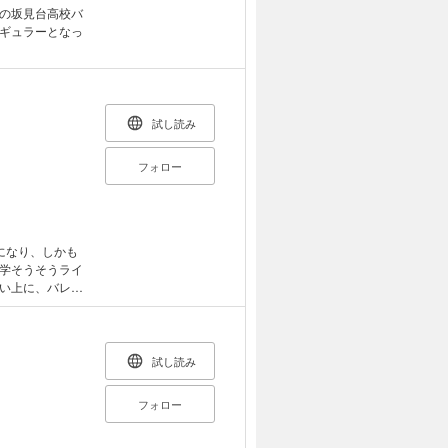
の坂見台高校バ
ギュラーとなっ
試し読み
フォロー
になり、しかも
学そうそうライ
い上に、バレー
きげんバレーま
試し読み
フォロー