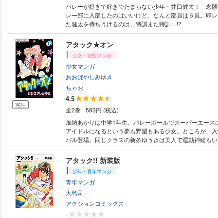
バレーが好きで好きでたまらない少年・井口健太！ 念願
レー部に入部したのはいいけど、なんと部員は６員。即レ
た健太を待ちうけるのは、特訓また特訓…!?
アタック★オン
少女・女性マンガ
少女マンガ
おおばやしみゆき
ちゃお
4.5
完結
全2巻
583円 (税込)
加納あかりは中学1年生。バレーボールでスーパーエース
アイドルになるという夢も野望もある少女。ところが、入
バル登場。同じクラスの新条ゆうきは美人で運動神経もい
部に入部してきたのです・・・。ちゃおで好評連載中のご
んが第1巻。
アタック!! 新装版
少年・青年マンガ
青年マンガ
大島司
アクションコミックス
-