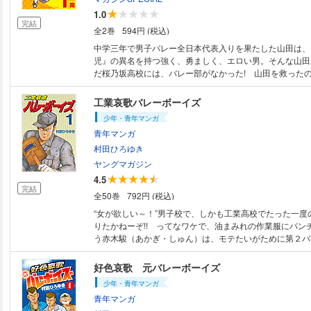
1.0
完結
全2巻
594円 (税込)
中学三年で男子バレー全日本代表入りを果たした山田は、
児』の異名を持つ強く、勇ましく、エロい男。そんな山田
だ桜乃坂高校には、バレー部がなかった! 山田を救った
レー同好会! デカクくて可愛くて面白いバレー女子たちの
画になりました!
工業哀歌バレーボーイズ
少年・青年マンガ
青年マンガ
村田ひろゆき
ヤングマガジン
4.5
完結
全50巻
792円 (税込)
“女が欲しい～！”男子校で、しかも工業高校でたった一度
りたかねーぞ!! ってなワケで、油まみれの作業服にパン
う赤木駿（あかぎ・しゅん）は、モテたいがために第２バ
作ってしまった！──油の匂いにゃ超ツヨイが、女の香り
ワイ、痛快学園コメディー!!
好色哀歌 元バレーボーイズ
少年・青年マンガ
青年マンガ