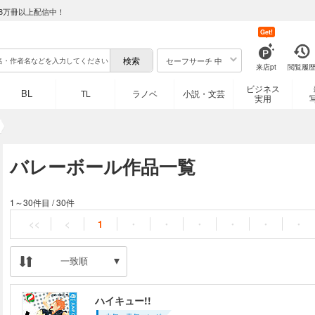
8万冊以上配信中！
Get!
セーフサーチ 中
来店pt
閲覧履
ビジネス
BL
TL
ラノベ
小説・文芸
実用
バレーボール作品一覧
1～30件目
/
30件
<<
<
1
・
・
・
・
・
・
一致順
ハイキュー!!