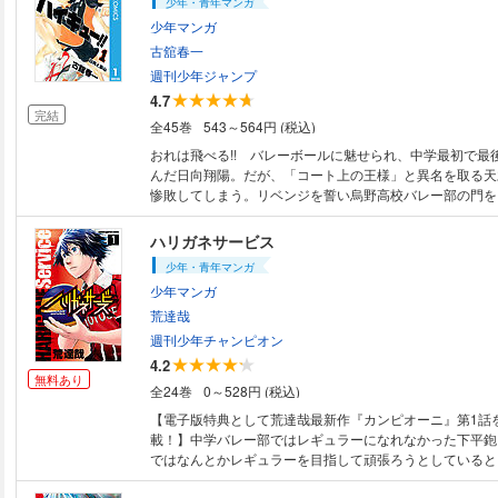
少年・青年マンガ
少年マンガ
古舘春一
週刊少年ジャンプ
4.7
完結
全45巻
543～564円 (税込)
おれは飛べる!! バレーボールに魅せられ、中学最初で最
んだ日向翔陽。だが、「コート上の王様」と異名を取る天
惨敗してしまう。リベンジを誓い烏野高校バレー部の門を叩
ハリガネサービス
少年・青年マンガ
少年マンガ
荒達哉
週刊少年チャンピオン
4.2
無料あり
全24巻
0～528円 (税込)
【電子版特典として荒達哉最新作『カンピオーニ』第1話
載！】中学バレー部ではレギュラーになれなかった下平鉋
ではなんとかレギュラーを目指して頑張ろうとしていると
同級生の3人は元・中学東京選抜であった。青春高校バレー