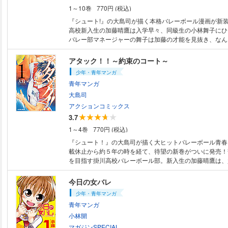
1～10巻
770円 (税込)
『シュート!』の大島司が描く本格バレーボール漫画が新装版
高校新入生の加藤晴鷹は入学早々、同級生の小林舞子にひ
バレー部マネージャーの舞子は加藤の才能を見抜き、なん
しようと四苦八苦する。どのスポーツもかじっただけで長
無い加藤は、果たしてバレー部の「希望の星」となれるのか
アタック！！～約束のコート～
レー部の伝説がいま、幕を開ける――。
少年・青年マンガ
青年マンガ
大島司
アクションコミックス
3.7
1～4巻
770円 (税込)
『シュート！』の大島司が描く大ヒットバレーボール青春
載休止から約５年の時を経て、待望の新巻がついに発売！
を目指す掛川高校バレーボール部。新入生の加藤晴鷹は、
テンに代わり、スーパーエースとしてチームを引っ張るこ
の相手、清商戦まで必ず勝ち抜くと誓った部員たちは、イ
今日の女バレ
トーナメントに向けて特訓を始める……！
少年・青年マンガ
青年マンガ
小林開
マガジンSPECIAL