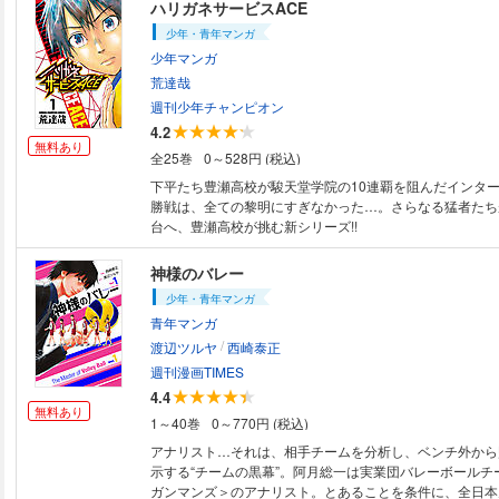
ハリガネサービスACE
少年・青年マンガ
少年マンガ
荒達哉
週刊少年チャンピオン
4.2
無料あり
全25巻
0～528円 (税込)
下平たち豊瀬高校が駿天堂学院の10連覇を阻んだインタ
勝戦は、全ての黎明にすぎなかった…。さらなる猛者たち
台へ、豊瀬高校が挑む新シリーズ!!
神様のバレー
少年・青年マンガ
青年マンガ
/
渡辺ツルヤ
西崎泰正
週刊漫画TIMES
4.4
無料あり
1～40巻
0～770円 (税込)
アナリスト…それは、相手チームを分析し、ベンチ外から
示する“チームの黒幕”。阿月総一は実業団バレーボールチ
ガンマンズ＞のアナリスト。とあることを条件に、全日本