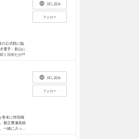
試し読み
フォロー
後の公式戦に臨
才選手・影山に
く日向だが!?
試し読み
フォロー
を巻末に特別掲
。都立豊瀬高校
、一緒に入った
ボール巨編!!