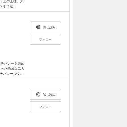
ト上の王様」天
オフ化!!
試し読み
フォロー
ーチバレーを諦め
なった凸凹な二人
ーチバレー少女達
試し読み
フォロー