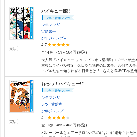
ル監督の座を約束される。それは、万年地区予選1回戦敗
男子バレー部に全国制覇させることだった！
ハイキュー部!!
少年・青年マンガ
少年マンガ
宮島京平
少年ジャンプ＋
4.7
完結
全14巻
459～564円 (税込)
大人気『ハイキュー!!』のスピンオフ部活動コメディが堂々
主役はライバル校!? 休日や放課後の出来事、合宿での事
イバルたちの知られざる日常とは!? なんと烏野OBや監
予感…!?
れっつ！ハイキュー!?
少年・青年マンガ
少年マンガ
/
レツ
古舘春一
少年ジャンプ＋
4.1
完結
全11巻
366～408円 (税込)
バレーボールとエアーサロンパスのにおいに魅せられた日