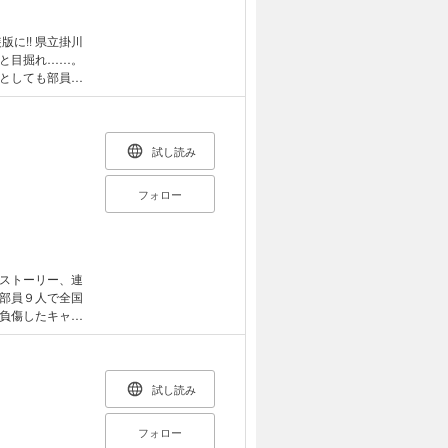
に!! 県立掛川
と目掘れ……。
としても部員に
続きしたことの
!? 掛川高校バ
試し読み
フォロー
ストーリー、連
部員９人で全国
負傷したキャプ
とを約束。因縁
ンハイ予選決勝
試し読み
フォロー