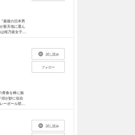
『最後の日本男
が新天地に選ん
のは桜乃坂女子バ
日常が4コマ漫
試し読み
フォロー
の青春を棒に振
チ頭が妙に似合
レーボール部を
にゃめっぽうヨ
試し読み