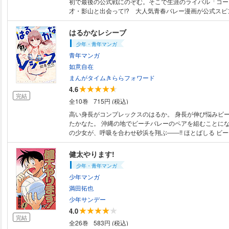
初で最後の公式戦にのぞむ。そこで生涯のライバル「コー
才・影山と出会って!? 大人気青春バレー漫画が公式スピン
はるかなレシーブ
少年・青年マンガ
青年マンガ
如意自在
まんがタイムきららフォワード
4.6
完結
全10巻
715円 (税込)
高い身長がコンプレックスのはるか。 身長が伸び悩みビ
たかなた。 沖縄の地でビーチバレーのペアを組むことに
の少女が、呼吸を合わせ砂浜を翔ぶ――!! ほとばしる ビ
の青春、待望の第1巻!!
健太やります!
少年・青年マンガ
少年マンガ
満田拓也
少年サンデー
4.0
完結
全26巻
583円 (税込)