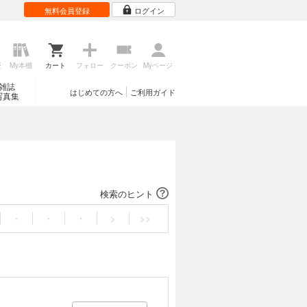
無料会員登録
ログイン
歴
My本棚
カート
フォロー
クーポン
Myページ
雑誌
はじめての方へ
ご利用ガイド
写真集
検索のヒント
・
・
・
>
>>