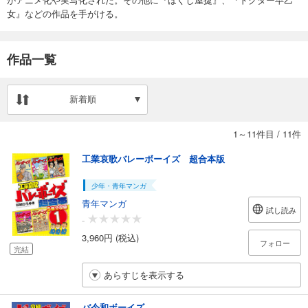
女』などの作品を手がける。
作品一覧
新着順
1～11件目
/
11件
工業哀歌バレーボーイズ 超合本版
少年・青年マンガ
青年マンガ
試し読み
-
3,960円 (税込)
フォロー
完結
あらすじを表示する
バ令和ボーイズ