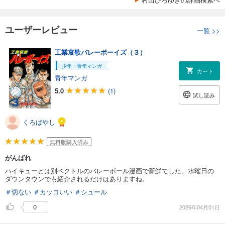
ユーザーレビュー
一覧
>>
工業哀歌バレーボーイズ（３）
少年・青年マンガ
カート
青年マンガ
5.0
(1)
試し読み
くろばやし
無料版購入済み
がんばれ
ハイキューとは別ベクトルのバレーボール漫画で新鮮でした。水曜日の
ダウンタウンでも紹介されるだけはありますね。
＃切ない
＃カッコいい
＃シュール
0
2026年04月01日