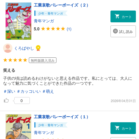
工業哀歌バレーボーイズ（２）
少年・青年マンガ
カート
青年マンガ
5.0
(1)
試し読み
くろばやし
無料版購入済み
笑える
子供の頃は読めるわけがないと思える作品です。私にとっては、大人に
なって魅力に気づくことができた作品の一つです。
＃深い
＃カッコいい
＃萌え
0
2026年04月01日
工業哀歌バレーボーイズ（１）
少年・青年マンガ
カート
青年マンガ