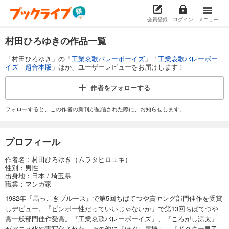
会員登録
ログイン
メニュー
村田ひろゆきの作品一覧
「村田ひろゆき」の「
工業哀歌バレーボーイズ
」「
工業哀歌バレーボー
イズ 超合本版
」ほか、ユーザーレビューをお届けします！
作者を
フォローする
フォローすると、この作者の新刊が配信された際に、お知らせします。
プロフィール
作者名：村田ひろゆき（ムラタヒロユキ）
性別：男性
出身地：日本 / 埼玉県
職業：マンガ家
1982年『馬っこきブルース』で第5回ちばてつや賞ヤング部門佳作を受賞
しデビュー。『ビンボー性だっていいじゃないか』で第13回ちばてつや
賞一般部門佳作受賞。『工業哀歌バレーボーイズ』、『ころがし涼太』
がアニメ化や実写化された。その他に『ほぐし屋捷』、『ドクター早乙