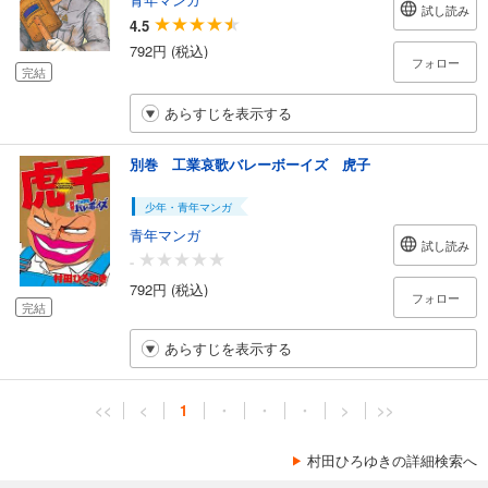
試し読み
4.5
792円 (税込)
フォロー
完結
あらすじを表示する
別巻 工業哀歌バレーボーイズ 虎子
少年・青年マンガ
青年マンガ
試し読み
-
792円 (税込)
フォロー
完結
あらすじを表示する
<<
<
1
・
・
・
>
>>
村田ひろゆきの詳細検索へ