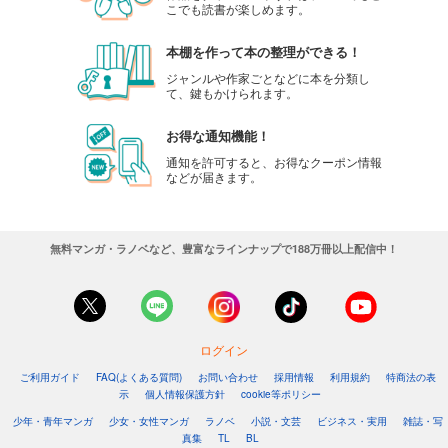
こでも読書が楽しめます。
本棚を作って本の整理ができる！
ジャンルや作家ごとなどに本を分類し
て、鍵もかけられます。
お得な通知機能！
通知を許可すると、お得なクーポン情報
などが届きます。
無料マンガ・ラノベなど、豊富なラインナップで188万冊以上配信中！
ログイン
ご利用ガイド
FAQ(よくある質問)
お問い合わせ
採用情報
利用規約
特商法の表
示
個人情報保護方針
cookie等ポリシー
少年・青年マンガ
少女・女性マンガ
ラノベ
小説・文芸
ビジネス・実用
雑誌・写
真集
TL
BL