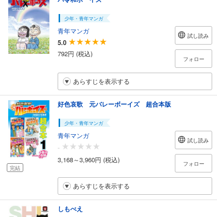
少年・青年マンガ
青年マンガ
試し読み
5.0
792円 (税込)
フォロー
あらすじを表示する
好色哀歌 元バレーボーイズ 超合本版
少年・青年マンガ
青年マンガ
試し読み
-
3,168～3,960円 (税込)
フォロー
完結
あらすじを表示する
しもべえ