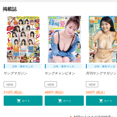
掲載誌
少年・青年マンガ
少年・青年マンガ
少年・青年マンガ
ヤングマガジン
ヤングチャンピオン
月刊ヤングマガジン
NEW
NEW
NEW
510
円 (税込)
489
円 (税込)
540
円 (税込)
カート
カート
カート
村田ひろゆきの詳細検索へ