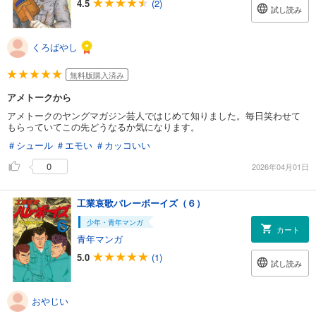
4.5
(2)
試し読み
くろばやし
無料版購入済み
アメトークから
アメトークのヤングマガジン芸人ではじめて知りました。毎日笑わせて
もらっていてこの先どうなるか気になります。
＃シュール
＃エモい
＃カッコいい
0
2026年04月01日
工業哀歌バレーボーイズ（６）
少年・青年マンガ
カート
青年マンガ
5.0
(1)
試し読み
おやじい