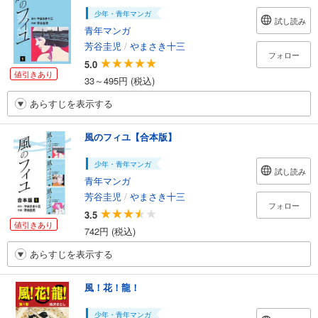
少年・青年マンガ
試し読み
青年マンガ
芳谷圭児
/
やまさき十三
フォロー
5.0
値引きあり
33～495円 (税込)
あらすじを表示する
風のフィユ【合本版】
少年・青年マンガ
試し読み
青年マンガ
芳谷圭児
/
やまさき十三
フォロー
3.5
値引きあり
742円 (税込)
あらすじを表示する
風！花！龍！
少年・青年マンガ