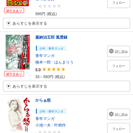
フォロー
-
値引きあり
550円 (税込)
あらすじを表示する
嘉納治五郎 風雲録
少年・青年マンガ
試し読み
青年マンガ
橋本一郎
/
ほんまりう
フォロー
5.0
値引きあり
33～550円 (税込)
あらすじを表示する
からぁ怒
少年・青年マンガ
試し読み
青年マンガ
小池一夫
/
叶精作
フォロー
-