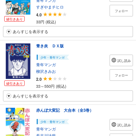
青年マンガ
すぎやまチヒロ
フォロー
4.0
値引きあり
33円 (税込)
あらすじを表示する
青き炎 ＤＸ版
少年・青年マンガ
試し読み
青年マンガ
柳沢きみお
フォロー
2.0
値引きあり
33～550円 (税込)
あらすじを表示する
赤んぼ大変記 大合本（全3巻）
少年・青年マンガ
試し読み
青年マンガ
長谷川法世