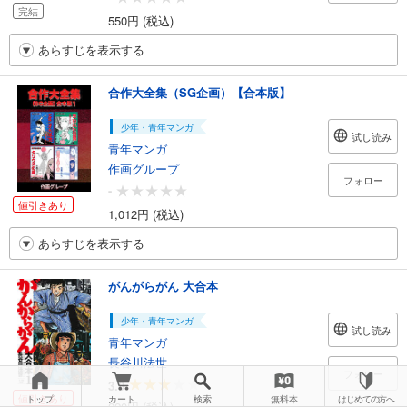
完結
550円 (税込)
あらすじを表示する
合作大全集（SG企画）【合本版】
少年・青年マンガ
試し読み
青年マンガ
作画グループ
フォロー
-
値引きあり
1,012円 (税込)
あらすじを表示する
がんがらがん 大合本
少年・青年マンガ
試し読み
青年マンガ
長谷川法世
フォロー
3.0
値引きあり
トップ
カート
検索
無料本
はじめての方へ
220円 (税込)