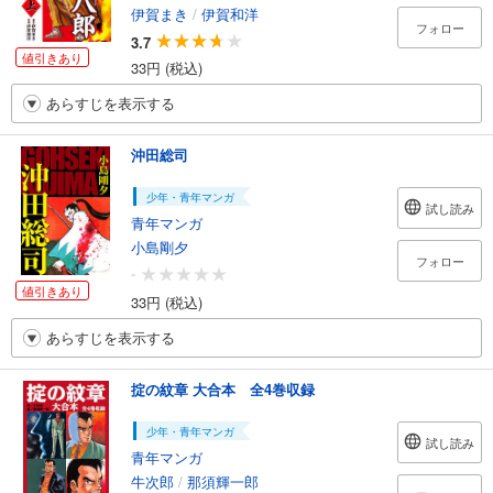
伊賀まき
/
伊賀和洋
フォロー
3.7
値引きあり
33円 (税込)
あらすじを表示する
沖田総司
少年・青年マンガ
試し読み
青年マンガ
小島剛夕
フォロー
-
値引きあり
33円 (税込)
あらすじを表示する
掟の紋章 大合本 全4巻収録
少年・青年マンガ
試し読み
青年マンガ
牛次郎
/
那須輝一郎