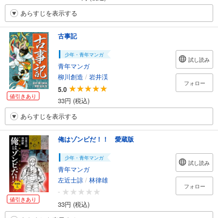
あらすじを表示する
古事記
少年・青年マンガ
試し読み
青年マンガ
柳川創造
/
岩井渓
フォロー
5.0
値引きあり
33円 (税込)
あらすじを表示する
俺はゾンビだ！！ 愛蔵版
少年・青年マンガ
試し読み
青年マンガ
左近士諒
/
林律雄
フォロー
-
値引きあり
33円 (税込)