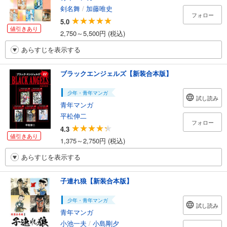
剣名舞
/
加藤唯史
フォロー
5.0
値引きあり
2,750～5,500円 (税込)
あらすじを表示する
ブラックエンジェルズ【新装合本版】
少年・青年マンガ
試し読み
青年マンガ
平松伸二
フォロー
4.3
値引きあり
1,375～2,750円 (税込)
あらすじを表示する
子連れ狼【新装合本版】
少年・青年マンガ
試し読み
青年マンガ
小池一夫
/
小島剛夕