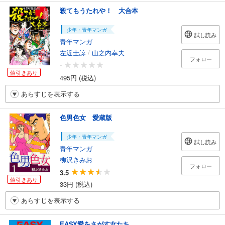
殺てもうたれや！ 大合本
少年・青年マンガ
試し読み
青年マンガ
左近士諒
/
山之内幸夫
フォロー
-
値引きあり
495円 (税込)
あらすじを表示する
色男色女 愛蔵版
少年・青年マンガ
試し読み
青年マンガ
柳沢きみお
フォロー
3.5
値引きあり
33円 (税込)
あらすじを表示する
EASY愛をさがす女たち