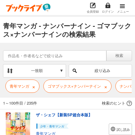
会員登録
ログイン
メニュー
青年マンガ - ナンバーナイン - ゴマブック
ス×ナンバーナインの検索結果
検索
一致順
絞り込み
×
×
青年マンガ
ゴマブックス×ナンバーナイン
ナンバ
1～100件目
/
235件
検索のヒント
ザ・シェフ【新装SP超合本版】
少年・青年マンガ
試し読み
青年マンガ