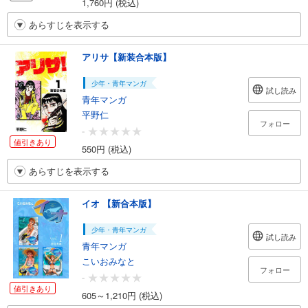
1,760円 (税込)
あらすじを表示する
アリサ【新装合本版】
少年・青年マンガ
試し読み
青年マンガ
平野仁
フォロー
-
値引きあり
550円 (税込)
あらすじを表示する
イオ 【新合本版】
少年・青年マンガ
試し読み
青年マンガ
こいおみなと
フォロー
-
値引きあり
605～1,210円 (税込)