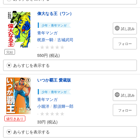
偉大なる王（ワン）
少年・青年マンガ
試し読み
青年マンガ
梶原一騎
/
古城武司
フォロー
-
完結
550円 (税込)
あらすじを表示する
いつか覇王 愛蔵版
少年・青年マンガ
試し読み
青年マンガ
小堀洋
/
那須輝一郎
フォロー
-
値引きあり
33円 (税込)
あらすじを表示する