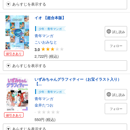
あらすじを表示する
イオ 【超合本版】
少年・青年マンガ
試し読み
青年マンガ
こいおみなと
フォロー
3.0
値引きあり
2,722円 (税込)
あらすじを表示する
いずみちゃんグラフィティー（お宝イラスト入り）
【...
少年・青年マンガ
試し読み
青年マンガ
金井たつお
フォロー
-
値引きあり
550円 (税込)
あらすじを表示する