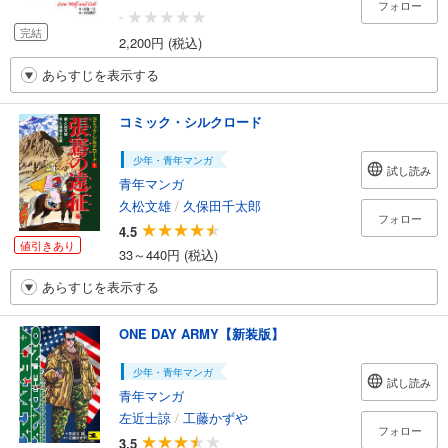
フォロー
-
完結
2,200円 (税込)
あらすじを表示する
コミック・シルクロード
少年・青年マンガ
試し読み
青年マンガ
久松文雄
/
久保田千太郎
フォロー
4.5
値引きあり
33～440円 (税込)
あらすじを表示する
ONE DAY ARMY【新装版】
少年・青年マンガ
試し読み
青年マンガ
左近士諒
/
工藤かずや
フォロー
3.5