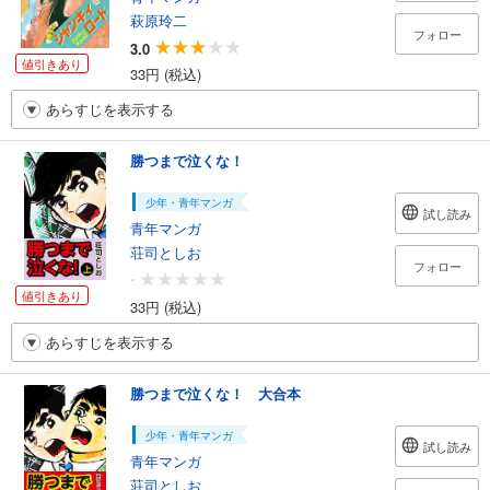
萩原玲二
フォロー
3.0
値引きあり
33円 (税込)
あらすじを表示する
勝つまで泣くな！
少年・青年マンガ
試し読み
青年マンガ
荘司としお
フォロー
-
値引きあり
33円 (税込)
あらすじを表示する
勝つまで泣くな！ 大合本
少年・青年マンガ
試し読み
青年マンガ
荘司としお