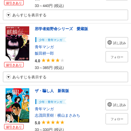
値引きあり
33～440円 (税込)
あらすじを表示する
邪学者姫野命シリーズ 愛蔵版
少年・青年マンガ
試し読み
青年マンガ
飯田耕一郎
フォロー
4.0
値引きあり
33～385円 (税込)
あらすじを表示する
ザ・騙し人 新装版
少年・青年マンガ
試し読み
青年マンガ
志茂田景樹
/
横山まさみち
フォロー
5.0
値引きあり
33～330円 (税込)