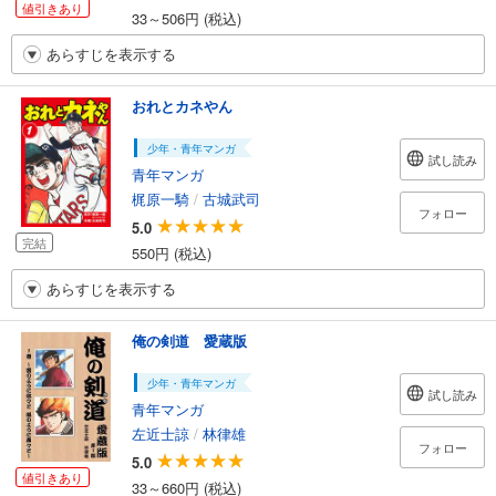
値引きあり
33～506円 (税込)
あらすじを表示する
おれとカネやん
少年・青年マンガ
試し読み
青年マンガ
梶原一騎
/
古城武司
フォロー
5.0
完結
550円 (税込)
あらすじを表示する
俺の剣道 愛蔵版
少年・青年マンガ
試し読み
青年マンガ
左近士諒
/
林律雄
フォロー
5.0
値引きあり
33～660円 (税込)