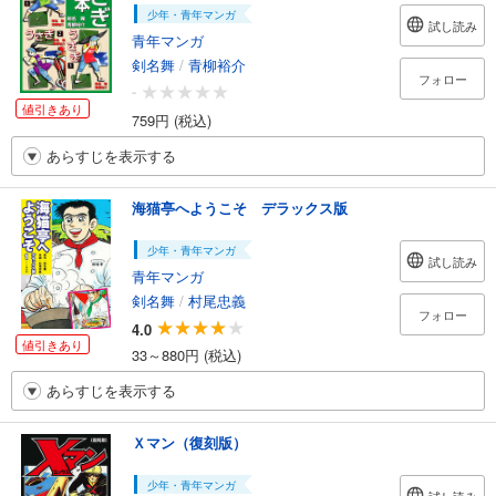
少年・青年マンガ
試し読み
青年マンガ
剣名舞
/
青柳裕介
フォロー
-
値引きあり
759円 (税込)
あらすじを表示する
海猫亭へようこそ デラックス版
少年・青年マンガ
試し読み
青年マンガ
剣名舞
/
村尾忠義
フォロー
4.0
値引きあり
33～880円 (税込)
あらすじを表示する
Ｘマン（復刻版）
少年・青年マンガ