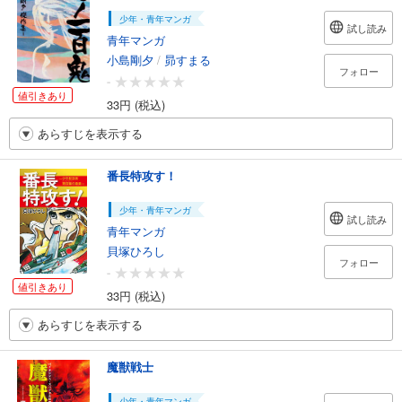
少年・青年マンガ
試し読み
青年マンガ
小島剛夕
/
昴すまる
フォロー
-
値引きあり
33円 (税込)
あらすじを表示する
番長特攻す！
少年・青年マンガ
試し読み
青年マンガ
貝塚ひろし
フォロー
-
値引きあり
33円 (税込)
あらすじを表示する
魔獣戦士
少年・青年マンガ