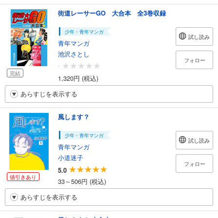
街道レーサーGO 大合本 全3巻収録
少年・青年マンガ
試し読み
青年マンガ
池沢さとし
フォロー
-
完結
1,320円 (税込)
あらすじを表示する
風します？
少年・青年マンガ
試し読み
青年マンガ
小道迷子
フォロー
5.0
値引きあり
33～506円 (税込)
あらすじを表示する