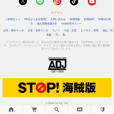
ログイン
ご利用ガイド
FAQ(よくある質問)
お問い合わせ
採用情報
利用規約
特商法の表
示
個人情報保護方針
cookie等ポリシー
少年・青年マンガ
少女・女性マンガ
ラノベ
小説・文芸
ビジネス・実用
雑誌・写
真集
TL
BL
ブックライブ（BookLive!）は、BookLiveが運営する電子書店です。TOPPANホールディング
ス、カルチュア・コンビニエンス・クラブ、テレビ朝日の出資を受け、日本最大級の電子書籍配
信サービスを行っています。
© BookLive Co., Ltd.