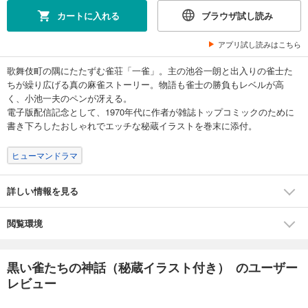
カートに入れる
ブラウザ試し読み
アプリ試し読みはこちら
歌舞伎町の隅にたたずむ雀荘「一雀」。主の池谷一朗と出入りの雀士た
ちが繰り広げる真の麻雀ストーリー。物語も雀士の勝負もレベルが高
く、小池一夫のペンが冴える。
電子版配信記念として、1970年代に作者が雑誌トップコミックのために
書き下ろしたおしゃれでエッチな秘蔵イラストを巻末に添付。
ヒューマンドラマ
詳しい情報を見る
閲覧環境
黒い雀たちの神話（秘蔵イラスト付き） のユーザー
レビュー