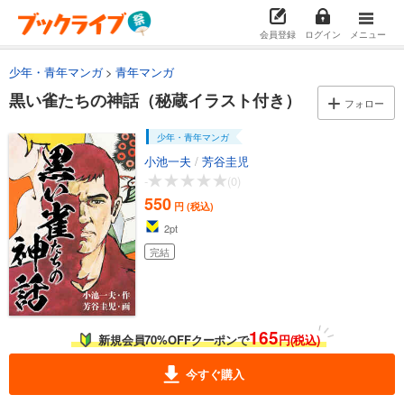
会員登録
ログイン
メニュー
少年・青年マンガ
青年マンガ
黒い雀たちの神話（秘蔵イラスト付き）
フォロー
少年・青年マンガ
小池一夫
/
芳谷圭児
-
(0)
550
円 (税込)
2
pt
完結
165
新規会員70%OFFクーポンで
円(税込)
今すぐ購入