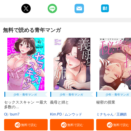
無料で読める青年マンガ
少年・青年マンガ
少年・青年マンガ
少年・青年マンガ
セックススキャン ー最大
義母と姉と
秘密の授業
多数の...
Oj
burn7
Kim.PD
ムンウッド
ミナちゃん
王鋼鉄
無料で読む
無料で読む
無料で読む