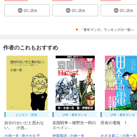
試し読み
試し読み
試し読み
「青年マンガ」ランキングの一覧へ
作者のこれもおすすめ
ビジネス・実用
少年・青年マンガ
少年・青年マンガ
自分のせいだと思わな
哀国戦争～猪野矢一郎の
田舎の電報 1
い。 小池...
スペイン...
小池一夫
井土かな子
伊賀和洋
小池一夫
かざま鋭二
小池一夫