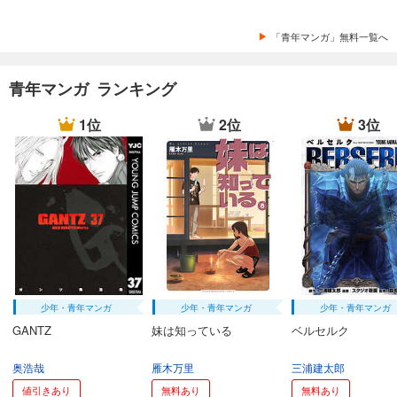
「青年マンガ」無料一覧へ
青年マンガ ランキング
1位
2位
3位
少年・青年マンガ
少年・青年マンガ
少年・青年マンガ
GANTZ
妹は知っている
ベルセルク
奥浩哉
雁木万里
三浦建太郎
値引きあり
無料あり
無料あり