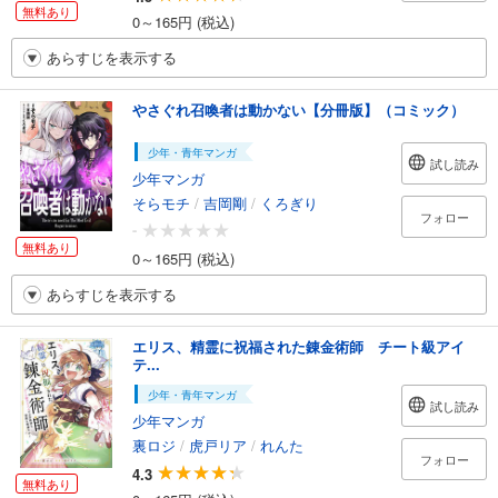
無料あり
0～165円 (税込)
あらすじを表示する
やさぐれ召喚者は動かない【分冊版】（コミック）
少年・青年マンガ
試し読み
少年マンガ
そらモチ
/
吉岡剛
/
くろぎり
フォロー
-
無料あり
0～165円 (税込)
あらすじを表示する
エリス、精霊に祝福された錬金術師 チート級アイ
テ...
少年・青年マンガ
試し読み
少年マンガ
裏ロジ
/
虎戸リア
/
れんた
フォロー
4.3
無料あり