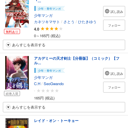
『...
少年・青年マンガ
試し読み
少年マンガ
カネツキマサト
/
さとう
/
ひたきゆう
フォロー
4.0
無料あり
0～165円 (税込)
あらすじを表示する
アカデミーの天才剣士【分冊版】（コミック）【フ
ル...
少年・青年マンガ
試し読み
少年マンガ
C.H
/
SeoGwando
フォロー
-
続巻入荷
165円 (税込)
あらすじを表示する
レイド・オン・トーキョー