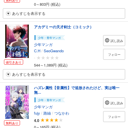
無料あり
0～803円 (税込)
あらすじを表示する
アカデミーの天才剣士（コミック）
少年・青年マンガ
試し読み
少年マンガ
C.H
/
SeoGwando
フォロー
-
値引きあり
544～1,089円 (税込)
あらすじを表示する
ハズレ属性【音属性】で追放されたけど、実は唯一
無...
少年・青年マンガ
試し読み
少年マンガ
fujy
/
路紬
/
つなかわ
フォロー
4.0
無料あり
0～165円 (税込)