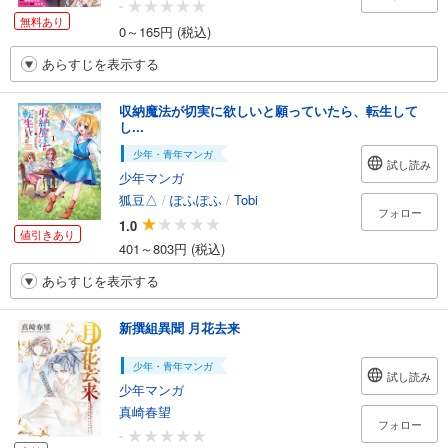
-
無料あり
0～165円 (税込)
あらすじを表示する
収納魔法が切実に欲しいと願っていたら、転生して
し...
少年・青年マンガ
試し読み
少年マンガ
狐豆△
/
ぽふぽふ
/
Tobi
フォロー
1.0
値引きあり
401～803円 (税込)
あらすじを表示する
新撰組異聞 月花去来
少年・青年マンガ
試し読み
少年マンガ
真崎春望
フォロー
-