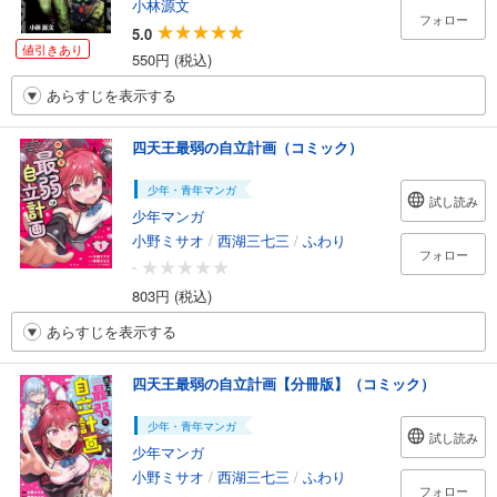
小林源文
フォロー
5.0
値引きあり
550円 (税込)
あらすじを表示する
四天王最弱の自立計画（コミック）
少年・青年マンガ
試し読み
少年マンガ
小野ミサオ
/
西湖三七三
/
ふわり
フォロー
-
803円 (税込)
あらすじを表示する
四天王最弱の自立計画【分冊版】（コミック）
少年・青年マンガ
試し読み
少年マンガ
小野ミサオ
/
西湖三七三
/
ふわり
フォロー