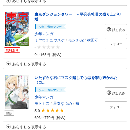
あらすじを表示する
東京ダンジョンタワー ～平凡会社員の成り上がり
迷...
少年・青年マンガ
試し読み
少年マンガ
ミヤウチユウスケ
/
モンチ02
/
横田守
フォロー
-
無料あり
0～165円 (税込)
あらすじを表示する
いたずらな君にマスク越しでも恋を撃ち抜かれた
（コ...
少年・青年マンガ
試し読み
少年マンガ
モトカズ
/
星奏なつめ
/
裕
フォロー
5.0
完結
693～770円 (税込)
あらすじを表示する