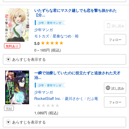
いたずらな君にマスク越しでも恋を撃ち抜かれた
【分...
少年・青年マンガ
試し読み
少年マンガ
モトカズ
/
星奏なつめ
/
裕
フォロー
5.0
無料あり
0～165円 (税込)
あらすじを表示する
一瞬で治療していたのに役立たずと追放された天才
治...
少年・青年マンガ
試し読み
少年マンガ
RocketStaff Inc.
/
菱川さかく
/
だぶ竜
フォロー
-
完結
1,089円 (税込)
あらすじを表示する