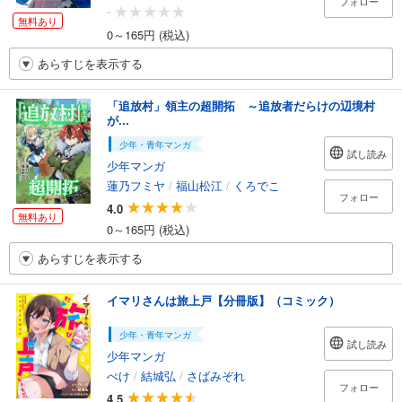
フォロー
-
無料あり
0～165円 (税込)
あらすじを表示する
「追放村」領主の超開拓 ～追放者だらけの辺境村
が...
少年・青年マンガ
試し読み
少年マンガ
蓮乃フミヤ
/
福山松江
/
くろでこ
フォロー
4.0
無料あり
0～165円 (税込)
あらすじを表示する
イマリさんは旅上戸【分冊版】（コミック）
少年・青年マンガ
試し読み
少年マンガ
ぺけ
/
結城弘
/
さばみぞれ
フォロー
4.5