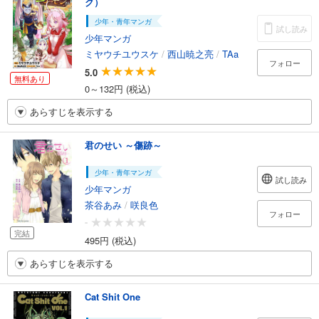
ク）
少年・青年マンガ
試し読み
少年マンガ
ミヤウチユウスケ
/
西山暁之亮
/
TAa
フォロー
5.0
無料あり
0～132円 (税込)
あらすじを表示する
君のせい ～傷跡～
少年・青年マンガ
試し読み
少年マンガ
茶谷あみ
/
咲良色
フォロー
-
完結
495円 (税込)
あらすじを表示する
Cat Shit One