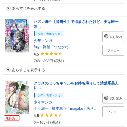
あらすじを表示する
ハズレ属性【音属性】で追放されたけど、実は唯一
無...
少年・青年マンガ
試し読み
少年マンガ
fujy
/
路紬
/
つなかわ
フォロー
4.5
748～803円 (税込)
あらすじを表示する
クラスのぼっちギャルをお持ち帰りして清楚系美人
に...
少年・青年マンガ
試し読み
少年マンガ
七々瀬一
/
柚本悠斗
/
magako
/
あさぎ屋
フォロー
4.5
無料あり
0～165円 (税込)