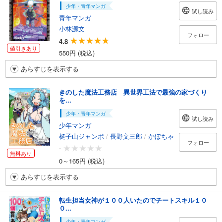
少年・青年マンガ
試し読み
青年マンガ
小林源文
フォロー
4.8
値引きあり
550円 (税込)
あらすじを表示する
きのした魔法工務店 異世界工法で最強の家づくり
を...
少年・青年マンガ
試し読み
少年マンガ
梃子山ジャンボ
/
長野文三郎
/
かぼちゃ
フォロー
-
無料あり
0～165円 (税込)
あらすじを表示する
転生担当女神が１００人いたのでチートスキル１０
０...
少年・青年マンガ