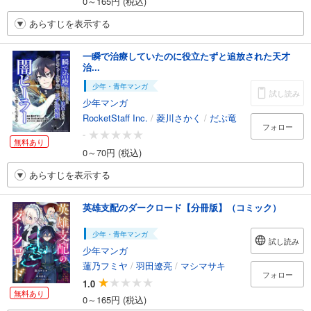
0～165円 (税込)
あらすじを表示する
一瞬で治療していたのに役立たずと追放された天才
治...
少年・青年マンガ
試し読み
少年マンガ
RocketStaff Inc.
/
菱川さかく
/
だぶ竜
フォロー
-
無料あり
0～70円 (税込)
あらすじを表示する
英雄支配のダークロード【分冊版】（コミック）
少年・青年マンガ
試し読み
少年マンガ
蓮乃フミヤ
/
羽田遼亮
/
マシマサキ
フォロー
1.0
無料あり
0～165円 (税込)