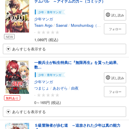
テムパル ～アイテムの力～（コミック）
少年・青年マンガ
試し読み
少年マンガ
Team Argo
/
Saenal
/
Monohumbug（REDICE STUDIO）
フォロー
-
NEW
1,089円 (税込)
あらすじを表示する
一般兵士が転生特典に『無限再生』を貰った結果、
数...
少年・青年マンガ
試し読み
少年マンガ
つまじょ
/
あおぞら
/
由夜
フォロー
-
無料あり
0～165円 (税込)
あらすじを表示する
Ｓ級冒険者が歩む道 ～追放された少年は真の能力