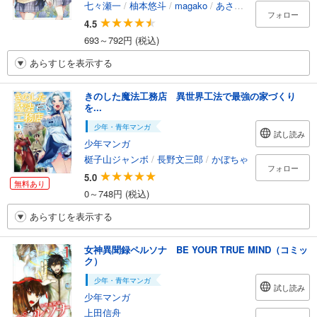
七々瀬一
/
柚本悠斗
/
magako
/
あさぎ屋
フォロー
4.5
693～792円 (税込)
あらすじを表示する
きのした魔法工務店 異世界工法で最強の家づくり
を...
少年・青年マンガ
試し読み
少年マンガ
梃子山ジャンボ
/
長野文三郎
/
かぼちゃ
フォロー
5.0
無料あり
0～748円 (税込)
あらすじを表示する
女神異聞録ペルソナ BE YOUR TRUE MIND（コミッ
ク）
少年・青年マンガ
試し読み
少年マンガ
上田信舟