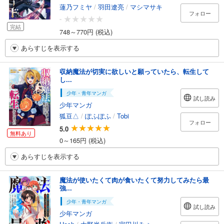
蓮乃フミヤ
/
羽田遼亮
/
マシマサキ
フォロー
-
完結
748～770円 (税込)
あらすじを表示する
収納魔法が切実に欲しいと願っていたら、転生して
し...
少年・青年マンガ
試し読み
少年マンガ
狐豆△
/
ぽふぽふ
/
Tobi
フォロー
5.0
無料あり
0～165円 (税込)
あらすじを表示する
魔法が使いたくて肉が食いたくて努力してみたら最
強...
少年・青年マンガ
試し読み
少年マンガ