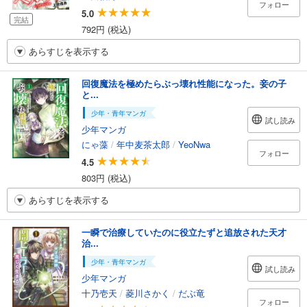
フォロー
5.0
完結
792円 (税込)
あらすじを表示する
回復魔法を極めたらぶっ壊れ性能になった。妾の子
と...
少年・青年マンガ
試し読み
少年マンガ
にゃ藻
/
年中麦茶太郎
/
YeoNwa
フォロー
4.5
803円 (税込)
あらすじを表示する
一瞬で治療していたのに役立たずと追放された天才
治...
少年・青年マンガ
試し読み
少年マンガ
十乃壱天
/
菱川さかく
/
だぶ竜
フォロー