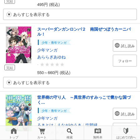
完結
495円 (税込)
あらすじを表示する
スーパーダンガンロンパ２ 南国ぜつぼうカーニバ
ル！
少年・青年マンガ
試し読み
少年マンガ
あららぎあゆね
フォロー
-
完結
550～660円 (税込)
あらすじを表示する
世界樹の守り人 ～異世界のすみっこで豊かな国づ
く...
少年・青年マンガ
試し読み
少年マンガ
ろきとけ
/
えながゆうき
/
塩部縁
フォロー
-
トップ
カート
検索
無料本
はじめての方へ