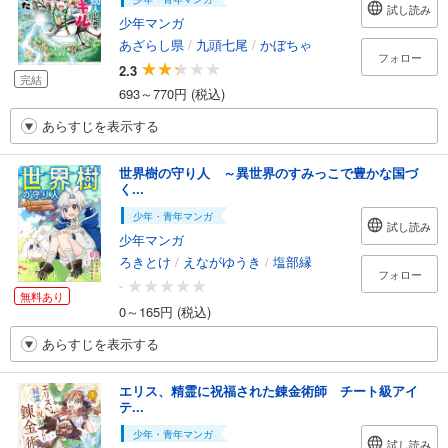
試し読み
少年マンガ
あざらし県
/
九頭七尾
/
かぼちゃ
フォロー
2.3
完結
693～770円 (税込)
あらすじを表示する
世界樹の守り人 ～異世界のすみっこで豊かな国づ
く...
少年・青年マンガ
試し読み
少年マンガ
ろきとけ
/
えながゆうき
/
塩部縁
フォロー
-
無料あり
0～165円 (税込)
あらすじを表示する
エリス、精霊に祝福された錬金術師 チート級アイ
テ...
少年・青年マンガ
試し読み