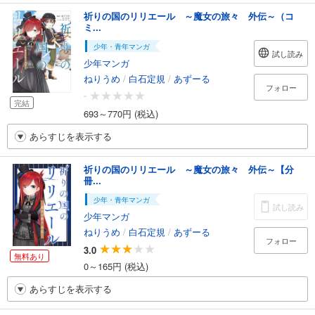
祈りの国のリリエール ～魔女の旅々 外伝～（コ
ミ...
少年・青年マンガ
試し読み
少年マンガ
ねりうめ
/
白石定規
/
あずーる
フォロー
-
完結
693～770円 (税込)
あらすじを表示する
祈りの国のリリエール ～魔女の旅々 外伝～【分
冊...
少年・青年マンガ
試し読み
少年マンガ
ねりうめ
/
白石定規
/
あずーる
フォロー
3.0
無料あり
0～165円 (税込)
あらすじを表示する