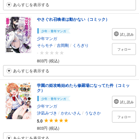
あらすじを表示する
やさぐれ召喚者は動かない（コミック）
少年・青年マンガ
試し読み
少年マンガ
そらモチ
/
吉岡剛
/
くろぎり
フォロー
-
803円 (税込)
あらすじを表示する
学園の姫攻略始めたら修羅場になってた件（コミッ
ク）
少年・青年マンガ
試し読み
少年マンガ
汐凪みづき
/
かわいさん
/
うなさか
フォロー
5.0
803円 (税込)
あらすじを表示する