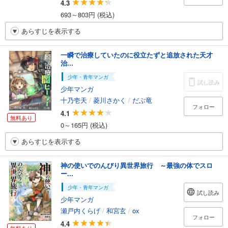
4.3
693～803円 (税込)
あらすじを表示する
一瞬で治療していたのに役立たずと追放された天才
治...
少年・青年マンガ
試し読み
少年マンガ
十乃壱天
/
菱川さかく
/
だぶ竜
フォロー
4.1
無料あり
0～165円 (税込)
あらすじを表示する
神の使いでのんびり異世界旅行 ～最強の体でスロ
ー...
少年・青年マンガ
試し読み
少年マンガ
瀬戸内くらげ
/
和宮玄
/
ox
フォロー
4.4