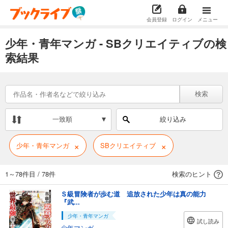
会員登録
ログイン
メニュー
少年・青年マンガ - SBクリエイティブの検
索結果
検索
一致順
絞り込み
×
×
少年・青年マンガ
SBクリエイティブ
1～78件目
/
78件
検索のヒント
Ｓ級冒険者が歩む道 追放された少年は真の能力
『武...
少年・青年マンガ
試し読み
少年マンガ