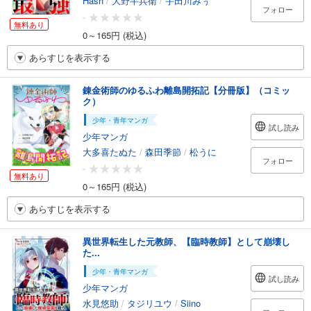
Hash
/
大野半兵衛
/
宇田川みぅ
フォロー
-
無料あり
0～165円 (税込)
あらすじを表示する
錬金術師のゆるふわ離島開拓記【分冊版】（コミッ
ク）
少年・青年マンガ
試し読み
少年マンガ
大多喜たぬた
/
森田季節
/
松うに
フォロー
-
無料あり
0～165円 (税込)
あらすじを表示する
異世界転生した元教師、【臨時教師】として崩壊し
た...
少年・青年マンガ
試し読み
少年マンガ
水見悠助
/
タジリユウ
/
Siino