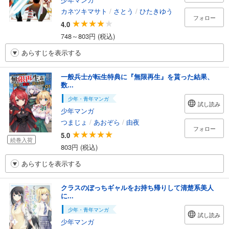
カネツキマサト
/
さとう
/
ひたきゆう
フォロー
4.0
748～803円 (税込)
あらすじを表示する
一般兵士が転生特典に『無限再生』を貰った結果、
数...
少年・青年マンガ
試し読み
少年マンガ
つまじょ
/
あおぞら
/
由夜
フォロー
5.0
続巻入荷
803円 (税込)
あらすじを表示する
クラスのぼっちギャルをお持ち帰りして清楚系美人
に...
少年・青年マンガ
試し読み
少年マンガ