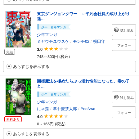
東京ダンジョンタワー ～平凡会社員の成り上がり
迷...
少年・青年マンガ
試し読み
少年マンガ
ミヤウチユウスケ
/
モンチ02
/
横田守
フォロー
3.0
完結
748～803円 (税込)
あらすじを表示する
回復魔法を極めたらぶっ壊れ性能になった。妾の子
と...
少年・青年マンガ
試し読み
少年マンガ
にゃ藻
/
年中麦茶太郎
/
YeoNwa
フォロー
4.0
無料あり
0～165円 (税込)
あらすじを表示する