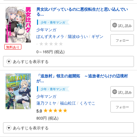
男女比バグっているのに悪役転生だと思い込んでい
る...
少年・青年マンガ
試し読み
少年マンガ
ぽんず犬キメラ
/
陽波ゆうい
/
ギザン
フォロー
-
無料あり
0～165円 (税込)
あらすじを表示する
「追放村」領主の超開拓 ～追放者だらけの辺境村
が...
少年・青年マンガ
試し読み
少年マンガ
蓮乃フミヤ
/
福山松江
/
くろでこ
フォロー
5.0
803円 (税込)
あらすじを表示する