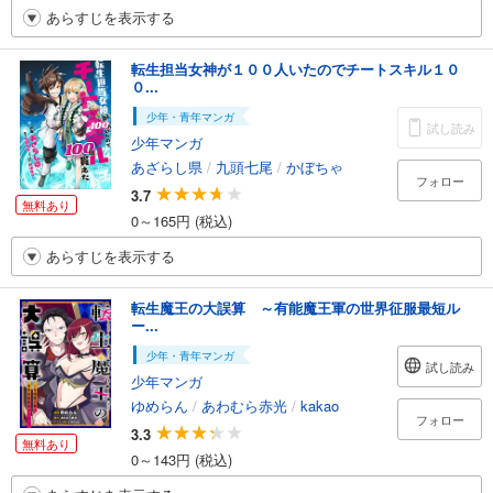
あらすじを表示する
転生担当女神が１００人いたのでチートスキル１０
０...
少年・青年マンガ
試し読み
少年マンガ
あざらし県
/
九頭七尾
/
かぼちゃ
フォロー
3.7
無料あり
0～165円 (税込)
あらすじを表示する
転生魔王の大誤算 ～有能魔王軍の世界征服最短ル
ー...
少年・青年マンガ
試し読み
少年マンガ
ゆめらん
/
あわむら赤光
/
kakao
フォロー
3.3
無料あり
0～143円 (税込)