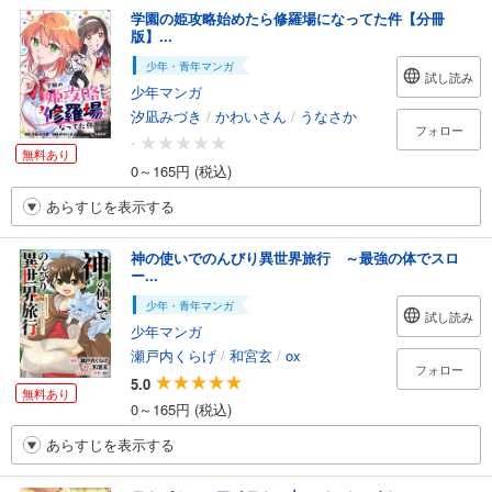
学園の姫攻略始めたら修羅場になってた件【分冊
版】...
少年・青年マンガ
試し読み
少年マンガ
汐凪みづき
/
かわいさん
/
うなさか
フォロー
-
無料あり
0～165円 (税込)
あらすじを表示する
神の使いでのんびり異世界旅行 ～最強の体でスロ
ー...
少年・青年マンガ
試し読み
少年マンガ
瀬戸内くらげ
/
和宮玄
/
ox
フォロー
5.0
無料あり
0～165円 (税込)
あらすじを表示する