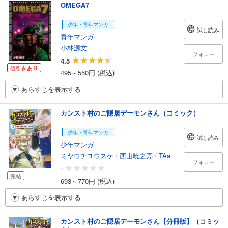
OMEGA7
少年・青年マンガ
試し読み
青年マンガ
小林源文
フォロー
4.5
値引きあり
495～550円 (税込)
あらすじを表示する
カンスト村のご隠居デーモンさん（コミック）
少年・青年マンガ
試し読み
少年マンガ
ミヤウチユウスケ
/
西山暁之亮
/
TAa
フォロー
-
完結
693～770円 (税込)
あらすじを表示する
カンスト村のご隠居デーモンさん【分冊版】（コミッ