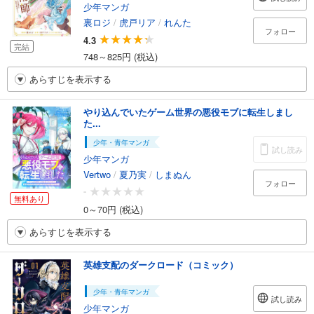
少年マンガ
裏ロジ
/
虎戸リア
/
れんた
フォロー
4.3
完結
748～825円 (税込)
あらすじを表示する
やり込んでいたゲーム世界の悪役モブに転生しまし
た...
少年・青年マンガ
試し読み
少年マンガ
Vertwo
/
夏乃実
/
しまぬん
フォロー
-
無料あり
0～70円 (税込)
あらすじを表示する
英雄支配のダークロード（コミック）
少年・青年マンガ
試し読み
少年マンガ