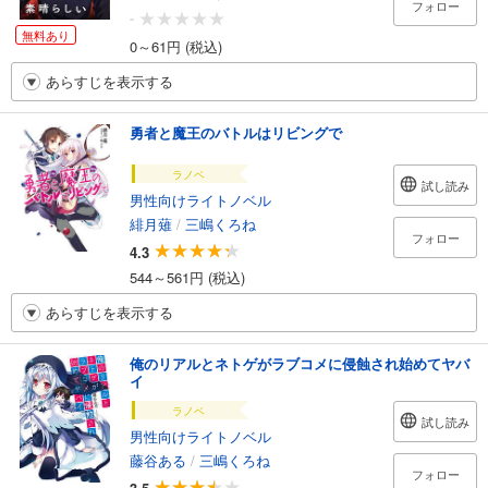
フォロー
-
無料あり
0～61円 (税込)
あらすじを表示する
勇者と魔王のバトルはリビングで
ラノベ
試し読み
男性向けライトノベル
緋月薙
/
三嶋くろね
フォロー
4.3
544～561円 (税込)
あらすじを表示する
俺のリアルとネトゲがラブコメに侵蝕され始めてヤバ
イ
ラノベ
試し読み
男性向けライトノベル
藤谷ある
/
三嶋くろね
フォロー