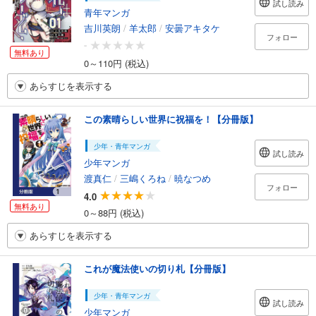
試し読み
青年マンガ
吉川英朗
/
羊太郎
/
安曇アキタケ
フォロー
-
無料あり
0～110円 (税込)
あらすじを表示する
この素晴らしい世界に祝福を！【分冊版】
少年・青年マンガ
試し読み
少年マンガ
渡真仁
/
三嶋くろね
/
暁なつめ
フォロー
4.0
無料あり
0～88円 (税込)
あらすじを表示する
これが魔法使いの切り札【分冊版】
少年・青年マンガ
試し読み
少年マンガ