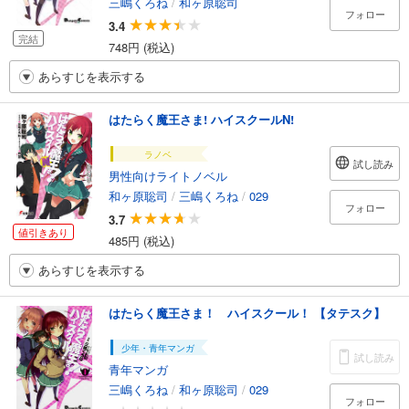
三嶋くろね
/
和ヶ原聡司
フォロー
3.4
完結
748円 (税込)
あらすじを表示する
はたらく魔王さま! ハイスクールN!
ラノベ
試し読み
男性向けライトノベル
和ヶ原聡司
/
三嶋くろね
/
029
フォロー
3.7
値引きあり
485円 (税込)
あらすじを表示する
はたらく魔王さま！ ハイスクール！ 【タテスク】
少年・青年マンガ
試し読み
青年マンガ
三嶋くろね
/
和ヶ原聡司
/
029
フォロー