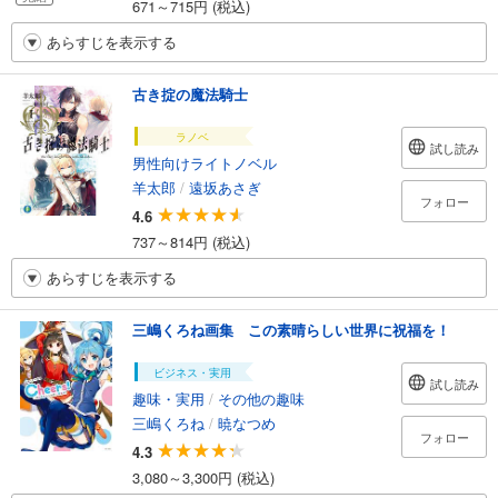
671～715円 (税込)
あらすじを表示する
古き掟の魔法騎士
ラノベ
試し読み
男性向けライトノベル
羊太郎
/
遠坂あさぎ
フォロー
4.6
737～814円 (税込)
あらすじを表示する
三嶋くろね画集 この素晴らしい世界に祝福を！
ビジネス・実用
試し読み
趣味・実用
/
その他の趣味
三嶋くろね
/
暁なつめ
フォロー
4.3
3,080～3,300円 (税込)