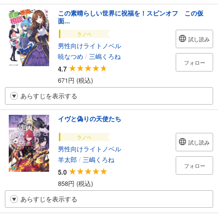
この素晴らしい世界に祝福を！スピンオフ この仮
面...
ラノベ
試し読み
男性向けライトノベル
暁なつめ
/
三嶋くろね
フォロー
4.7
671円 (税込)
あらすじを表示する
イヴと偽りの天使たち
ラノベ
試し読み
男性向けライトノベル
羊太郎
/
三嶋くろね
フォロー
5.0
858円 (税込)
あらすじを表示する