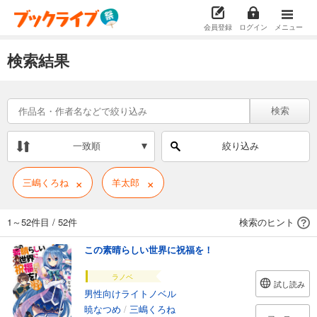
会員登録
ログイン
メニュー
検索結果
検索
一致順
絞り込み
×
×
三嶋くろね
羊太郎
1～52件目
/
52件
検索のヒント
この素晴らしい世界に祝福を！
ラノベ
試し読み
男性向けライトノベル
暁なつめ
/
三嶋くろね