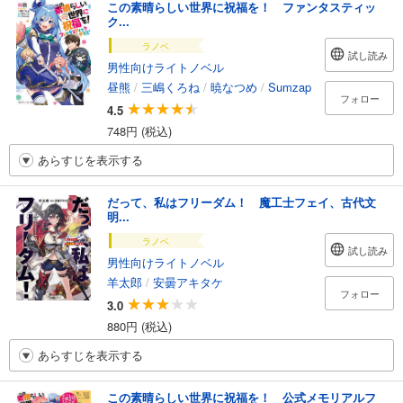
この素晴らしい世界に祝福を！ ファンタスティッ
ク...
ラノベ
試し読み
男性向けライトノベル
昼熊
/
三嶋くろね
/
暁なつめ
/
Sumzap
フォロー
4.5
748円 (税込)
あらすじを表示する
だって、私はフリーダム！ 魔工士フェイ、古代文
明...
ラノベ
試し読み
男性向けライトノベル
羊太郎
/
安曇アキタケ
フォロー
3.0
880円 (税込)
あらすじを表示する
この素晴らしい世界に祝福を！ 公式メモリアルフ