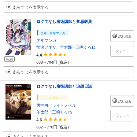
あらすじを表示する
ロクでなし魔術講師と禁忌教典
少年・青年マンガ
試し読み
少年マンガ
常深アオサ
/
羊太郎
/
三嶋くろね
フォロー
4.4
完結
638～704円 (税込)
あらすじを表示する
ロクでなし魔術講師と追想日誌
ラノベ
試し読み
男性向けライトノベル
羊太郎
/
三嶋くろね
フォロー
4.6
682～770円 (税込)
あらすじを表示する