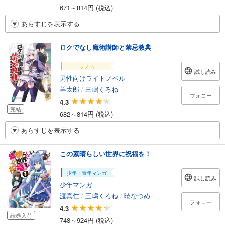
671～814円 (税込)
あらすじを表示する
ロクでなし魔術講師と禁忌教典
ラノベ
試し読み
男性向けライトノベル
羊太郎
/
三嶋くろね
フォロー
4.3
完結
682～814円 (税込)
あらすじを表示する
この素晴らしい世界に祝福を！
少年・青年マンガ
試し読み
少年マンガ
渡真仁
/
三嶋くろね
/
暁なつめ
フォロー
4.3
続巻入荷
748～924円 (税込)