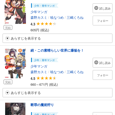
少年・青年マンガ
試し読み
少年マンガ
森野カスミ
/
暁なつめ
/
三嶋くろね
フォロー
4.3
完結
605円 (税込)
あらすじを表示する
続・この素晴らしい世界に爆焔を！
少年・青年マンガ
試し読み
少年マンガ
森野カスミ
/
暁なつめ
/
三嶋くろね
フォロー
4.5
完結
660～671円 (税込)
あらすじを表示する
断罪の魔術狩り
少年・青年マンガ