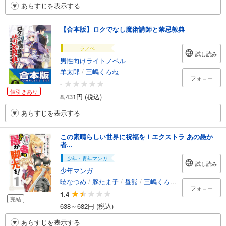
あらすじを表示する
【合本版】ロクでなし魔術講師と禁忌教典
ラノベ
試し読み
男性向けライトノベル
羊太郎
/
三嶋くろね
フォロー
-
値引きあり
8,431円 (税込)
あらすじを表示する
この素晴らしい世界に祝福を！エクストラ あの愚か
者...
少年・青年マンガ
試し読み
少年マンガ
暁なつめ
/
豚たま子
/
昼熊
/
三嶋くろね
/
憂姫はぐれ
フォロー
1.4
完結
638～682円 (税込)
あらすじを表示する