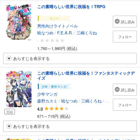
この素晴らしい世界に祝福を！TRPG
ラノベ
試し読み
男性向けライトノベル
暁なつめ
/
F.E.A.R.
/
三嶋くろね
フォロー
-
1,760～1,980円 (税込)
あらすじを表示する
この素晴らしい世界に祝福を！ファンタスティックデ
イズ
少年・青年マンガ
試し読み
少年マンガ
森野カスミ
/
暁なつめ
/
三嶋くろね
/
Sumzap
フォロー
4.0
完結
671～715円 (税込)
あらすじを表示する