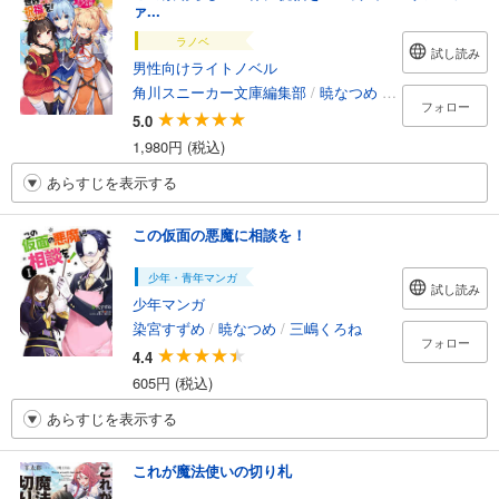
ァ...
ラノベ
試し読み
男性向けライトノベル
角川スニーカー文庫編集部
/
暁なつめ
/
三嶋くろね
フォロー
5.0
1,980円 (税込)
あらすじを表示する
この仮面の悪魔に相談を！
少年・青年マンガ
試し読み
少年マンガ
染宮すずめ
/
暁なつめ
/
三嶋くろね
フォロー
4.4
605円 (税込)
あらすじを表示する
これが魔法使いの切り札