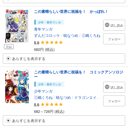
この素晴らしい世界に祝福を！ かっぽれ！
少年・青年マンガ
試し読み
青年マンガ
ずんだコロッケ
/
暁なつめ
/
三嶋くろね
フォロー
5.0
完結
682円 (税込)
あらすじを表示する
この素晴らしい世界に祝福を！ コミックアンソロジ
ー
少年・青年マンガ
試し読み
少年マンガ
三嶋くろね
/
暁なつめ
/
ドラゴンエイジ編集部
フォロー
5.0
682～726円 (税込)
あらすじを表示する