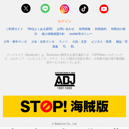
ログイン
ご利用ガイド
FAQ(よくある質問)
お問い合わせ
採用情報
利用規約
特商法の表
示
個人情報保護方針
cookie等ポリシー
少年・青年マンガ
少女・女性マンガ
ラノベ
小説・文芸
ビジネス・実用
雑誌・写
真集
TL
BL
ブックライブ（BookLive!）は、BookLiveが運営する電子書店です。TOPPANホールディング
ス、カルチュア・コンビニエンス・クラブ、テレビ朝日の出資を受け、日本最大級の電子書籍配
信サービスを行っています。
© BookLive Co., Ltd.