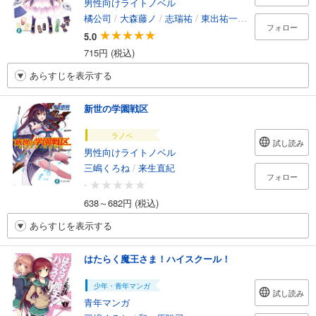
男性向けライトノベル
橘公司
/
大森藤ノ
/
志瑞祐
/
東出祐一郎
/
羊太郎
/
つな
フォロー
5.0
715円 (税込)
あらすじを表示する
新世の学園戦区
ラノベ
試し読み
男性向けライトノベル
三嶋くろね
/
来生直紀
フォロー
-
638～682円 (税込)
あらすじを表示する
はたらく魔王さま！ハイスクール！
少年・青年マンガ
試し読み
青年マンガ