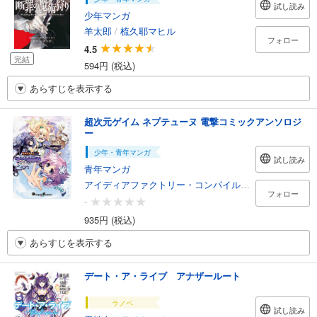
試し読み
少年マンガ
羊太郎
/
梳久耶マヒル
フォロー
4.5
完結
594円 (税込)
あらすじを表示する
超次元ゲイム ネプテューヌ 電撃コミックアンソロジ
ー
少年・青年マンガ
試し読み
青年マンガ
アイディアファクトリー・コンパイルハート
/
御影獏
/
フォロー
-
935円 (税込)
あらすじを表示する
デート・ア・ライブ アナザールート
ラノベ
試し読み