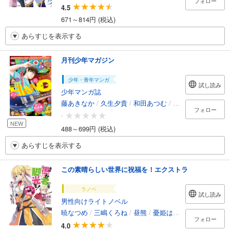
フォロー
4.5
671～814円 (税込)
あらすじを表示する
月刊少年マガジン
少年・青年マンガ
試し読み
少年マンガ誌
藤あきなか
/
久生夕貴
/
和田あつむ
/
岩矢滉一朗
/
沖田
フォロー
-
NEW
488～699円 (税込)
あらすじを表示する
この素晴らしい世界に祝福を！エクストラ
ラノベ
試し読み
男性向けライトノベル
暁なつめ
/
三嶋くろね
/
昼熊
/
憂姫はぐれ
フォロー
4.0