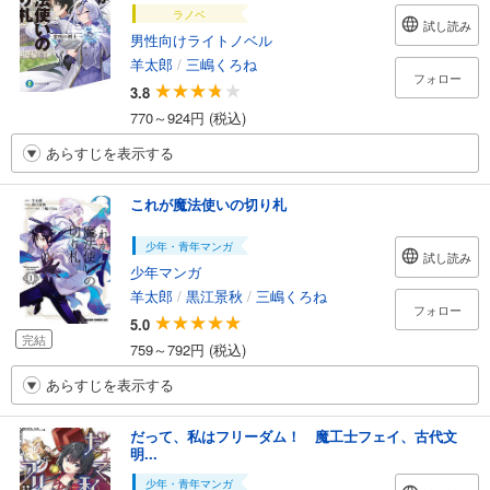
ラノベ
試し読み
男性向けライトノベル
羊太郎
/
三嶋くろね
フォロー
3.8
770～924円 (税込)
あらすじを表示する
これが魔法使いの切り札
少年・青年マンガ
試し読み
少年マンガ
羊太郎
/
黒江景秋
/
三嶋くろね
フォロー
5.0
完結
759～792円 (税込)
あらすじを表示する
だって、私はフリーダム！ 魔工士フェイ、古代文
明...
少年・青年マンガ