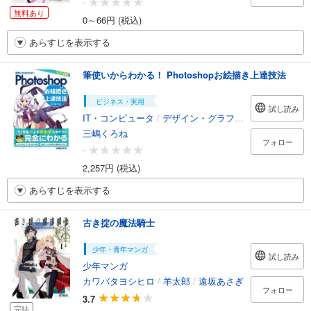
-
無料あり
0～66円 (税込)
あらすじを表示する
筆使いからわかる！ Photoshopお絵描き上達技法
ビジネス・実用
試し読み
IT・コンピュータ
/
デザイン・グラフィックス
三嶋くろね
フォロー
-
2,257円 (税込)
あらすじを表示する
古き掟の魔法騎士
少年・青年マンガ
試し読み
少年マンガ
カワバタヨシヒロ
/
羊太郎
/
遠坂あさぎ
フォロー
3.7
完結