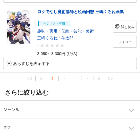
ロクでなし魔術講師と絵画回想 三嶋くろね画集
ビジネス・実用
試し読み
趣味・実用
/
伝統・芸能・美術
三嶋くろね
/
羊太郎
フォロー
-
3,080～3,300円 (税込)
あらすじを表示する
<<
<
1
・
・
・
>
>>
さらに絞り込む
ジャンル
タグ