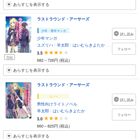
あらすじを表示する
ラストラウンド・アーサーズ
少年・青年マンガ
試し読み
少年マンガ
ユズリハ
/
羊太郎
/
はいむらきよたか
/
梅木泰祐
フォロー
3.5
完結
682～726円 (税込)
あらすじを表示する
ラストラウンド・アーサーズ
ラノベ
試し読み
男性向けライトノベル
羊太郎
/
はいむらきよたか
フォロー
3.0
660～825円 (税込)
あらすじを表示する