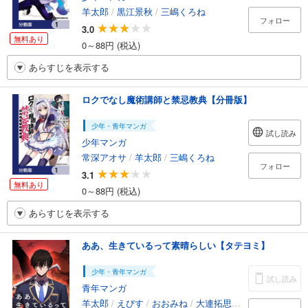
羊太郎
/
黒江景秋
/
三嶋くろね
フォロー
3.0
無料あり
0～88円 (税込)
あらすじを表示する
ロクでなし魔術講師と禁忌教典【分冊版】
少年・青年マンガ
試し読み
少年マンガ
常深アオサ
/
羊太郎
/
三嶋くろね
フォロー
3.1
無料あり
0～88円 (税込)
あらすじを表示する
ああ、生きているって素晴らしい【タテヨミ】
少年・青年マンガ
試し読み
青年マンガ
羊太郎
/
えびす
/
おおみね
/
大連拓思科技