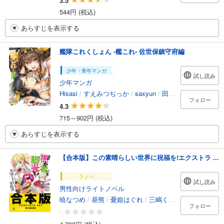
3.5
544円 (税込)
あらすじを表示する
艦隊これくしょん -艦これ- 佐世保鎮守府編
少年・青年マンガ
試し読み
少年マンガ
Hisasi
/
すえみつぢっか
/
saxyun
/
田中謙介（『艦これ』開発／運営）
フォロー
4.3
715～902円 (税込)
あらすじを表示する
【合本版】この素晴らしい世界に祝福を!エクストラ ...
ラノベ
試し読み
男性向けライトノベル
暁なつめ
/
昼熊
/
憂姫はぐれ
/
三嶋くろね
フォロー
-