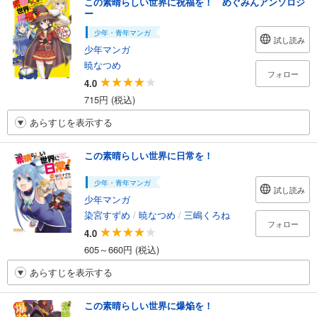
この素晴らしい世界に祝福を！ めぐみんアンソロジ
ー
少年・青年マンガ
試し読み
少年マンガ
暁なつめ
フォロー
4.0
715円 (税込)
あらすじを表示する
この素晴らしい世界に日常を！
少年・青年マンガ
試し読み
少年マンガ
染宮すずめ
/
暁なつめ
/
三嶋くろね
フォロー
4.0
605～660円 (税込)
あらすじを表示する
この素晴らしい世界に爆焔を！