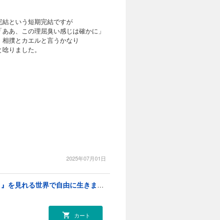
完結という短期完結ですが
「ああ、この理屈臭い感じは確かに」
。相撲とカエルと言うかなり
と唸りました。
2025年07月01日
世界最強の魔女、始めました ～私だけ『攻略サイト』を見れる世界で自由に生きます～（１）
カート