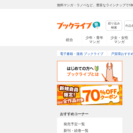
無料マンガ・ラノベなど、豊富なラインナップで18
絞り込み
検索
少年・青年
少女・女性
総合
マンガ
マンガ
電子書籍・漫画 ブックライブ
戸賀環おすす
おすすめコーナー
発売予定一覧
新刊・続巻一覧