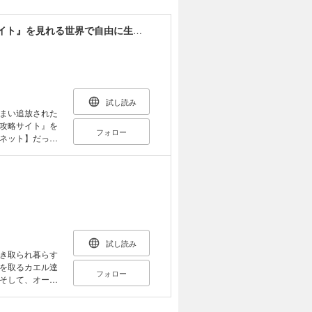
世界最強の魔女、始めました ～私だけ『攻略サイト』を見れる世界で自由に生きます～
試し読み
まい追放された
攻略サイト』を
フォロー
ネット】だっ
世界を混乱に陥れ
自由に生きたい
タジー！】
試し読み
き取られ暮らす
を取るカエル達
フォロー
そして、オート
日々だった――
はじまりはじま