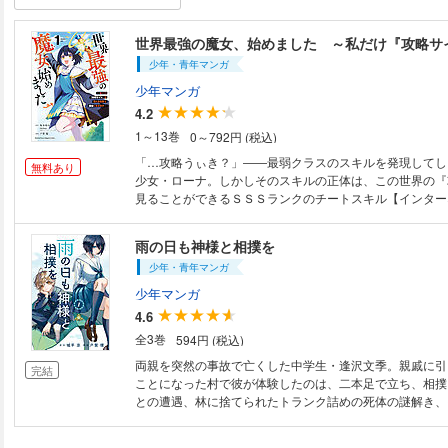
少年・青年マンガ
少年マンガ
4.2
1～13巻
0～792円 (税込)
「…攻略うぃき？」――最弱クラスのスキルを発現してし
無料あり
少女・ローナ。しかしそのスキルの正体は、この世界の『
見ることができるＳＳＳランクのチートスキル【インター
た！ （１）冒険開始→（２）即・最強武器発見→（３）
る最強少女に‥‥‥。ローナは言う。「私はただ、平和に
雨の日も神様と相撲を
だけなのにいぃ‥‥‥！」 【あかるくたのしく激やばバトル！！ 普通に
少年・青年マンガ
生きたい世界最強の少女が紡ぐハチャメチャ異世界ファン
少年マンガ
4.6
全3巻
594円 (税込)
両親を突然の事故で亡くした中学生・逢沢文季。親戚に引
完結
ことになった村で彼が体験したのは、二本足で立ち、相撲
との遭遇、林に捨てられたトランク詰めの死体の謎解き、
バイを片手で軽く持ち上げる不思議な少女・遠泉真夏との
『虚構推理』城平京がおくる［青春×神事×ミステリ］、