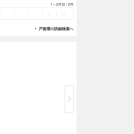
1～2件目
/
2件
・
・
・
>
>>
戸賀環の詳細検索へ