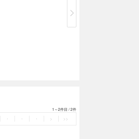
1～2件目
/
2件
・
・
・
>
>>