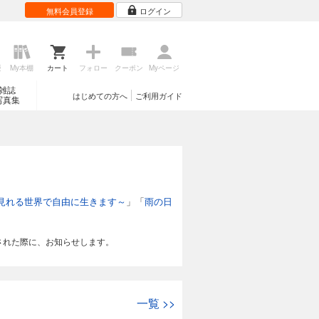
無料会員登録
ログイン
歴
My本棚
カート
フォロー
クーポン
Myページ
雑誌
はじめての方へ
ご利用ガイド
写真集
見れる世界で自由に生きます～
」「
雨の日
された際に、お知らせします。
一覧
>>