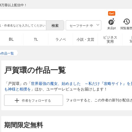
8万冊以上配信中！
Get!
セーフサーチ 中
来店pt
閲覧履
ビジネス
BL
TL
ラノベ
小説・文芸
実用
め作品一覧
戸賀環の作品一覧
「戸賀環」の「
世界最強の魔女、始めました ～私だけ『攻略サイト』を
も神様と相撲を
」ほか、ユーザーレビューをお届けします！
フォローすると、この作者の新刊が配信
作者を
フォローする
期間限定無料