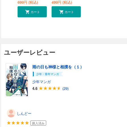
699
円 (税込)
499
円 (税込)
カート
カート
ユーザーレビュー
雨の日も神様と相撲を（１）
少年・青年マンガ
少年マンガ
4.6
(29)
しんどー
購入済み