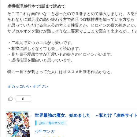
虚構推理単行本で3話まで読めて
そこでこれは面白いな！と思ったので３巻まとめて購入しました。３巻
それなりに満足度の高い終わり方で尚且つ虚構推理を知っている方なら
と思っていただける主人公の考える性質とか、ヒロインの癖の強さとか
サブカルオタク受けが難しそうな二要素でここまで面白く出来るか…！
・二本足で立つカエルが可愛いです。
・相撲に詳しくなくても楽しく読めます。
・見た目不愛想ですが可愛いもの好きのヒロインがいます。
・虚構推理を面白いと思っています。
特に一番下が刺さってた人にはオススメ出来る作品かなと。
＃カッコいい
＃アツい
0
少年・青年マンガ
少年マンガ