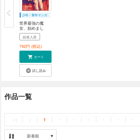
少年・青年マンガ
世界最強の魔
女、始めまし
た ～...
続巻入荷
792
円 (税込)
カート
試し読み
作品一覧
<<
<
1
・
・
・
・
・
・
新着順