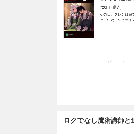
726円 (税込)
その日、グレンは彼
っていた。ジャティ
ロクでなし魔術講
770円 (税込)
<<
<
『メルガリウスの天
する日がやってきた
ロクでなし魔術講師と