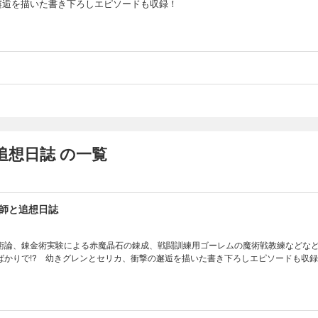
邂逅を描いた書き下ろしエピソードも収録！
追想日誌 の一覧
師と追想日誌
術論、錬金術実験による赤魔晶石の錬成、戦闘訓練用ゴーレムの魔術戦教練などな
ばかりで!? 幼きグレンとセリカ、衝撃の邂逅を描いた書き下ろしエピソードも収