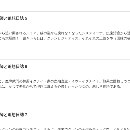
師と追想日誌 5
から追い回されるルミア。猫の姿から戻れなくなったシスティーナ。虫歯治療から
でも大騒動！ 書き下ろしは、グレンとジャティス、それぞれの正義を争う因縁の
師と追想日誌 6
て、魔導武門の棟梁イグナイト家の次期当主・イヴ＝イグナイト。戦果に固執しつ
れは、かつて夢見がちで理想に燃える心優しかった少女の、悲しき物語である。
師と追想日誌 7
たグレンの花嫁コンテスト。さらに、未来でグレンの子供をチェック!? ドキドキ