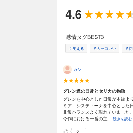
4.6
感情タグBEST3
＃笑える
＃カッコいい
＃切
カシ
グレン達の日常とセリカの物語
グレンを中心とした日常が本編よ
ミア、システィーナを中心とした
非常バランスよく現れていました
今作における一番の主
...続きを読む
0