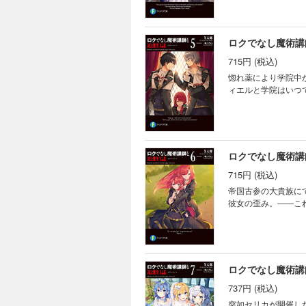
ロクでなし魔術講
715円 (税込)
惚れ薬により学院中
ィエルと学院はいつ
ロクでなし魔術講
715円 (税込)
帝国古参の大貴族に
彼女の歪み。――こ
ロクでなし魔術講
737円 (税込)
突如セリカが開催し