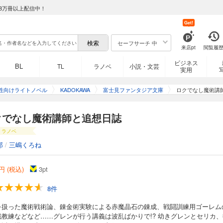
8万冊以上配信中！
Get!
セーフサーチ 中
来店pt
閲覧履
ビジネス
BL
TL
ラノベ
小説・文芸
実用
性向けライトノベル
KADOKAWA
富士見ファンタジア文庫
ロクでなし魔術講
クでなし魔術講師と追想日誌
ラノベ
郎
/
三嶋くろね
円 (税込)
3
pt
8件
を扱った魔術戦術論、錬金術実験による赤魔晶石の錬成、戦闘訓練用ゴーレム
戦教練などなど……グレンが行う講義は波乱ばかりで!? 幼きグレンとセリカ、