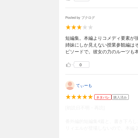
Posted by
ブクログ
短編集。本編よりコメディ要素が強
姉妹にしか見えない授業参観編は
ピソードで。彼女の力のルーツも
0
てぃーも
ネタバレ
購入済み
[初読日不明・再読]
番外編的短編集4篇と、書き下ろし
リィエルが登場しないので、本編