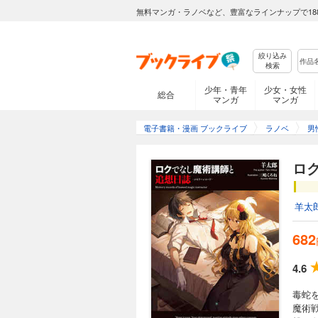
無料マンガ・ラノベなど、豊富なラインナップで18
絞り込み
検索
少年・青年
少女・女性
総合
マンガ
マンガ
電子書籍・漫画 ブックライブ
ラノベ
男
ロ
羊太
682
4.6
毒蛇
魔術