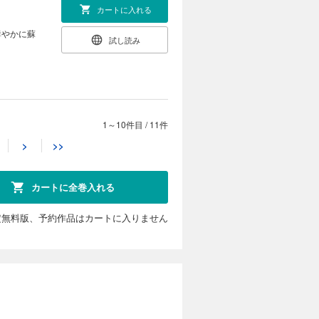
カートに入れる
鮮やかに蘇
試し読み
1～10件目
/
11件
カートに入れる
>
>>
学院を卒業
試し読み
カートに全巻入れる
定無料版、予約作品はカートに入りません