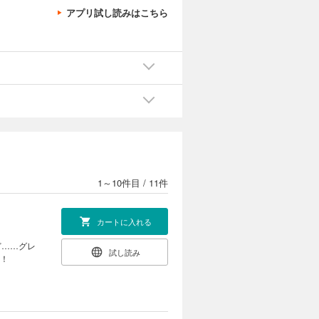
アプリ試し読みはこちら
1～10件目
/
11件
カートに入れる
ど……グレ
試し読み
録！