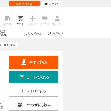
無料会員登録
ログイン
歴
My本棚
カート
フォロー
クーポン
Myページ
雑誌
はじめての方へ
ご利用ガイド
写真集
師と追想日誌
今すぐ購入
カートに入れる
フォローする
の
ブラウザ試し読み
衝