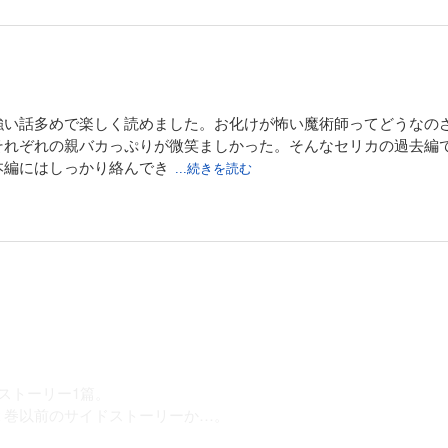
い話多めで楽しく読めました。お化けが怖い魔術師ってどうなのさ
それぞれの親バカっぷりが微笑ましかった。そんなセリカの過去編
本編にはしっかり絡んでき
...続きを読む
ストーリー1篇。
２巻以前のサイドストーリーか…。