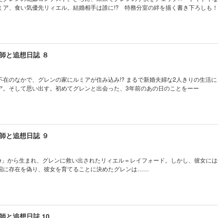
ミア、食い気優先リィエル。結婚相手は誰に!? 特務分室の絆を描く書き下ろしも！
師と追想日誌 ８
不在のなかで、グレンの家にルミアが住み込み!? まるで新婚夫婦な2人きりの生活
ア。そして思い出す。初めてグレンと出会った、3年前のあの日のことをーー
師と追想日誌 ９
evive Life」から生まれ、グレンに救い出されたリィエル＝レイフォード。しかし、彼女に
国に存在を偽り、彼女を育てることに決めたグレンは……
師と追想日誌 10