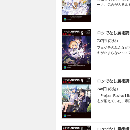
ーナ、気合が入るル
ロクでなし魔術講
737円 (税込)
フェジテのみんなが
キが止まらないルミ
ロクでなし魔術講
748円 (税込)
「Project: R
志が消えていた。帝
ロクでなし魔術講