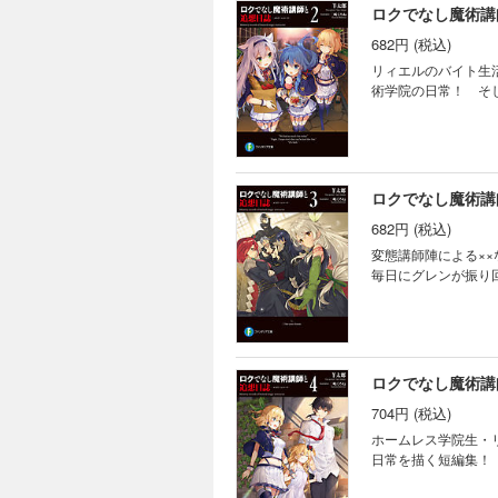
ロクでなし魔術講
682円 (税込)
リィエルのバイト生
術学院の日常！ そ
ロクでなし魔術講
682円 (税込)
変態講師陣による×
毎日にグレンが振り
ロクでなし魔術講
704円 (税込)
ホームレス学院生・
日常を描く短編集！