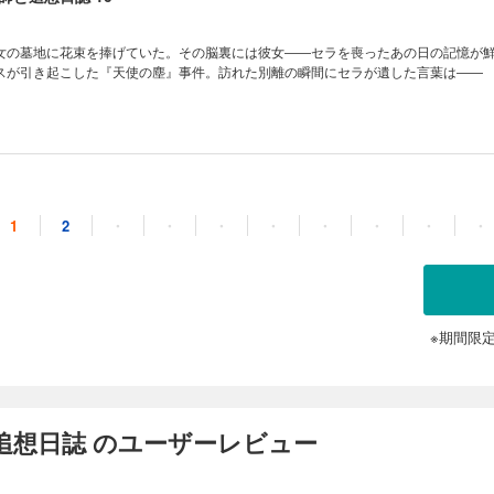
女の墓地に花束を捧げていた。その脳裏には彼女――セラを喪ったあの日の記憶が
スが引き起こした『天使の塵』事件。訪れた別離の瞬間にセラが遺した言葉は――
師と追想日誌 11
1
2
・
・
・
・
・
・
・
・
空城』をめぐる戦いから時が経ち、ついにシスティーナたちがアルザーノ帝国魔術
。しかしグレンは最後にとんでもない要求を生徒たちに突き付けて――
※期間限
追想日誌 のユーザーレビュー