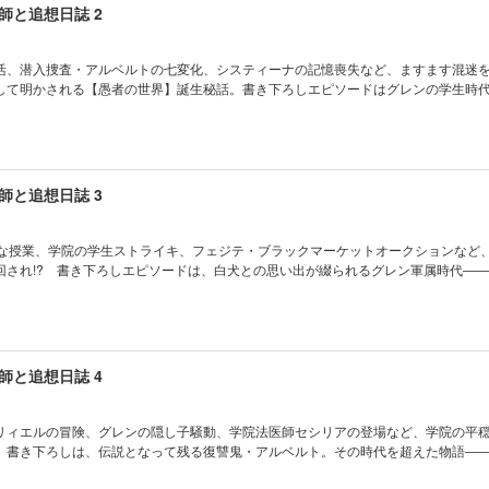
師と追想日誌 2
活、潜入捜査・アルベルトの七変化、システィーナの記憶喪失など、ますます混迷
して明かされる【愚者の世界】誕生秘話。書き下ろしエピソードはグレンの学生時
師と追想日誌 3
×な授業、学院の学生ストライキ、フェジテ・ブラックマーケットオークションなど
回され!? 書き下ろしエピソードは、白犬との思い出が綴られるグレン軍属時代――
師と追想日誌 4
リィエルの冒険、グレンの隠し子騒動、学院法医師セシリアの登場など、学院の平
 書き下ろしは、伝説となって残る復讐鬼・アルベルト。その時代を超えた物語―