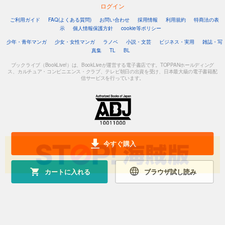
ログイン
ご利用ガイド
FAQ(よくある質問)
お問い合わせ
採用情報
利用規約
特商法の表
示
個人情報保護方針
cookie等ポリシー
少年・青年マンガ
少女・女性マンガ
ラノベ
小説・文芸
ビジネス・実用
雑誌・写
真集
TL
BL
ブックライブ（BookLive!）は、BookLiveが運営する電子書店です。TOPPANホールディング
ス、カルチュア・コンビニエンス・クラブ、テレビ朝日の出資を受け、日本最大級の電子書籍配
信サービスを行っています。
今すぐ購入
カートに入れる
ブラウザ試し読み