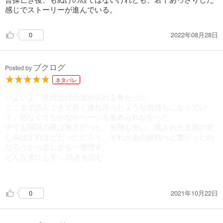
感じでストーリーが進んでいる。
2022年08月28日
0
ブクログ
Posted by
ネタバレ
いよいよ、世代交代の波が訪れる巻だった。
ここまで読んできて長く連れ添ったような気持ちになってい
て、切なくてなかなかページを進められなかった。
中でも関羽の死は無念だった。張飛も失い、残された玄徳の苦
しみはどれほどだっただろう。それがあの敗戦へと繋がったの
だろうから悲しさも一層増す。
どんな者にも平
...続きを読む
等に、死によって分かたれる時が来て、そうして時代は移り変
わっていくのだと思いながらも、そう簡単には気持ちが切り替
2021年10月22日
0
えられなかった。
南洋諸国での孔明の手腕は流石としか言いようがなく、面白く
読んだのだが、夥しい死者を前にどう折り合いをつければいい