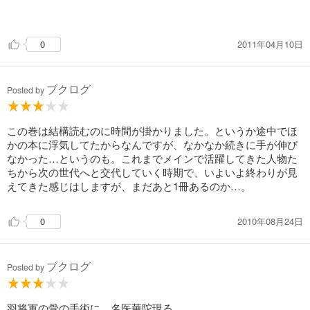
＊印象に残ったこと＊
・張飛のむごい死に様は、仏教の因果応報を彷彿とさせた。
2011年04月10日
0
・関羽は、確かに思慮深く、人望も厚い。が、神とまで崇めら
れるようになった所以が、一読しただけではわからなかった。
（本の感想ではないけれど、それを考えていて改めて実感した
ブクログ
のは、自分の中で”神”像があまりにも清廉潔白だったこと。そ
Posted by
うじゃないよな、と改めて形として捉えてみてわかった。八百
万でもなんでも、時に非情で残酷であることを、どうして忘れ
ていたんだろう。）
この巻は結構読むのに時間が掛かりました。というか途中でほ
かの本に浮気してたからなんですが、なかなか続きに手が伸び
三国志の戦いでは（とくに孔明は）よく自然の力を利用してい
なかった…というのも。これまでメインで活躍してきた人物た
る。
ちから次の世代へと交代していく時期で、いよいよ終わりが見
映画”Ｒｅｄ Ｃｌｉｆｆ”では、曹操は風向きに負けた。
えてきた感じはしますが、まだあと1冊あるのか…。
自然の力は国の将来を、多くの人命を大きく左右する。
時にはげしすぎるほどに、風は轟き、豪雨は地面を打つ。
2010年08月24日
0
それを、昔の人は、身体の一部として、知っていたのだ。
ブクログ
Posted by
羽将軍の骨の手術に、名医華陀現る。