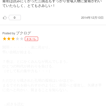
最初は読みにくかった三国志もすっかり登場人物に愛着がわい
ていたらしく、とてもさみしい！
2014年12月13日
0
ブクログ
Posted by
ネタバレ
関羽・・・・・・遂に死せり。
弔い合戦が始まる。
７巻は、とにかくみんなが死んでしまう。
ひとつの時代が終わりを告げる。
（そして私の集中力も・・・）
ただひとり残された孔明の孤独はいかほどか。
まるでそれを紛らわすかのように、南蛮へと侵攻し、矢継ぎ早
に北へと向かい、留まることを知らない。
...続きを読む