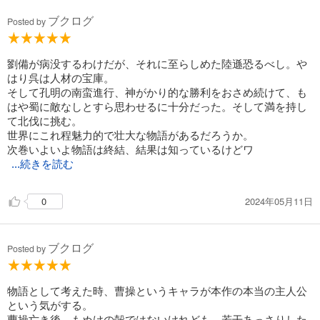
ブクログ
Posted by
劉備が病没するわけだが、それに至らしめた陸遜恐るべし。や
はり呉は人材の宝庫。
そして孔明の南蛮進行、神がかり的な勝利をおさめ続けて、も
はや蜀に敵なしとすら思わせるに十分だった。そして満を持し
て北伐に挑む。
世界にこれ程魅力的で壮大な物語があるだろうか。
次巻いよいよ物語は終結、結果は知っているけどワ
...続きを読む
クワクが止まらない。
2024年05月11日
0
ブクログ
Posted by
物語として考えた時、曹操というキャラが本作の本当の主人公
という気がする。
曹操亡き後、もぬけの殻ではないけれども、若干あっさりした