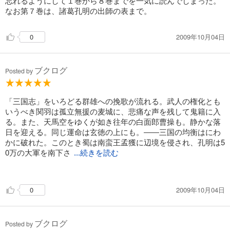
忘れるようにして１巻から８巻までを一気に読んでしまった。
なお第７巻は、諸葛孔明の出師の表まで。
2009年10月04日
0
ブクログ
Posted by
「三国志」をいろどる群雄への挽歌が流れる。武人の権化とも
いうべき関羽は孤立無援の麦城に、悲痛な声を残して鬼籍に入
る。また、天馬空をゆくが如き往年の白面郎曹操も。静かな落
日を迎える。同じ運命は玄徳の上にも。――三国の均衡はにわ
かに破れた。このとき蜀は南蛮王孟獲に辺境を侵され、孔明は5
0万の大軍を南下さ
...続きを読む
せた。いわゆる七擒七放の故事はこの遠征に由来する。
2009年10月04日
0
ブクログ
Posted by