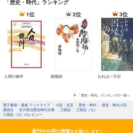
「歴史・時代」ランキング
1位
2位
3位
人間の條件
陰陽師
おれは一万石
「歴史・時代」ランキングの一覧へ
電子書籍・漫画 ブックライブ
〉
小説・文芸
〉
歴史・時代
〉
歴史・時代小説
〉
講談社
〉
吉川英治歴史時代文庫
〉
三国志
〉
三国志（七）
〉
三国志（七）のレビュー
新刊やお得な情報
をお届けします！