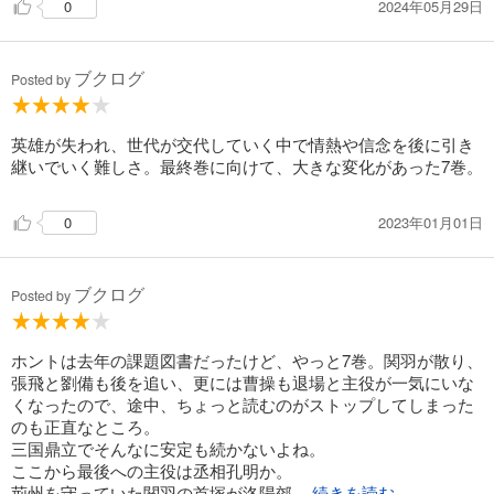
2024年05月29日
0
ブクログ
Posted by
英雄が失われ、世代が交代していく中で情熱や信念を後に引き
継いでいく難しさ。最終巻に向けて、大きな変化があった7巻。
2023年01月01日
0
ブクログ
Posted by
ホントは去年の課題図書だったけど、やっと7巻。関羽が散り、
張飛と劉備も後を追い、更には曹操も退場と主役が一気にいな
くなったので、途中、ちょっと読むのがストップしてしまった
のも正直なところ。
三国鼎立でそんなに安定も続かないよね。
ここから最後への主役は丞相孔明か。
荊州を守っていた関羽の首塚が洛陽郊