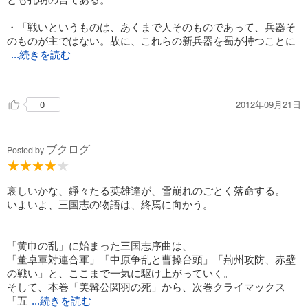
・「戦いというものは、あくまで人そのものであって、兵器そ
のものが主ではない。故に、これらの新兵器を蜀が持つことに
...続きを読む
よって、蜀の兵が弱まるようなことがあっては断じてならない
と、それを将来のために今から案じられる」
2012年09月21日
0
→南蛮征伐を終えた後の訓示である。これは現代でも通じる原
理だと思う。機械、情報技術が高度に発達してきた現代におい
ても、世界を動かすのは人そのものであって、機械ではないの
ブクログ
だ。
Posted by
・「初め、藤甲軍の現れた時は、ちょっと自分も策に詰まった
が、それは彼の有利な行動のみ見せつけられていたからで、翻
哀しいかな、錚々たる英雄達が、雪崩れのごとく落命する。
って、彼の弱点を考えてみると、当然ー水に利あるものは必ず
いよいよ、三国志の物語は、終焉に向かう。
火に利無しーの原理で、油漬けの藤蔓甲は火に対しては何の防
ぎにもならぬのみか、かえって彼ら自身を焼くものでしかない
ことに思い当たった」
「黄巾の乱」に始まった三国志序曲は、
→一つ目の続きで語られた訓示である。強敵が現れたからとい
「董卓軍対連合軍」「中原争乱と曹操台頭」「荊州攻防、赤壁
っても、弱点はあるものだし、視点や発想を広げることでそれ
の戦い」と、ここまで一気に駆け上がっていく。
が見えてくるものなのだ。私が今後、仕事等で困難にぶつかっ
そして、本巻「美髯公関羽の死」から、次巻クライマックス
た時に思い出してみよう。
「五
...続きを読む