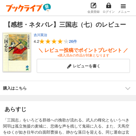
会員登録
ログイン
メニュー
【感想・ネタバレ】三国志（七）のレビュー
吉川英治
4.2
26件
＼ レビュー投稿でポイントプレゼント ／
※購入済みの作品が対象となります
レビューを書く
購入はこちら
あらすじ
「三国志」をいろどる群雄への挽歌が流れる。武人の権化ともいうべき
関羽は孤立無援の麦城に、悲痛な声を残して鬼籍に入る。また、天馬空
をゆくが如き往年の白面郎曹操も、静かな落日を迎える。同じ運命は玄