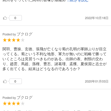
...続きを読む
外にあった理由が分かった。去年お参りしたけれど。
さて、続きはいよいよ第8巻。次は成都近辺にも聖地巡礼に行こ
2022年10月18日
0
うと思っているので、さっさと読み終えるようにします。
ブクログ
Posted by
関羽、曹操、玄徳、張飛が亡くなり蜀の孔明の軍師ぶりが目立
ってくる。蜀という不利な地形、軍力が無いのに戦略で勝って
いくところは見習うべきものがある。出師の表、刎頸の交わ
り、趙雲、馬超、孫権、曹丕、諸葛瑾、孟獲、夏侯淵と志士が
多く出てくる。結末はどうなるのであろうか？
2020年01月03日
0
ブクログ
Posted by