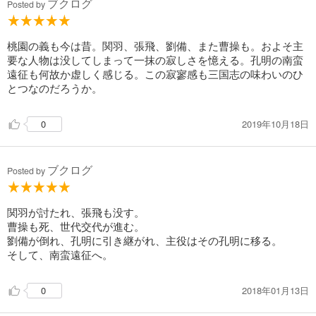
ブクログ
のかまだはっきりとした答えは見出せていない。
Posted by
桃園の義も今は昔。関羽、張飛、劉備、また曹操も。およそ主
要な人物は没してしまって一抹の寂しさを憶える。孔明の南蛮
遠征も何故か虚しく感じる。この寂寥感も三国志の味わいのひ
とつなのだろうか。
2019年10月18日
0
ブクログ
Posted by
関羽が討たれ、張飛も没す。
曹操も死、世代交代が進む。
劉備が倒れ、孔明に引き継がれ、主役はその孔明に移る。
そして、南蛮遠征へ。
2018年01月13日
0