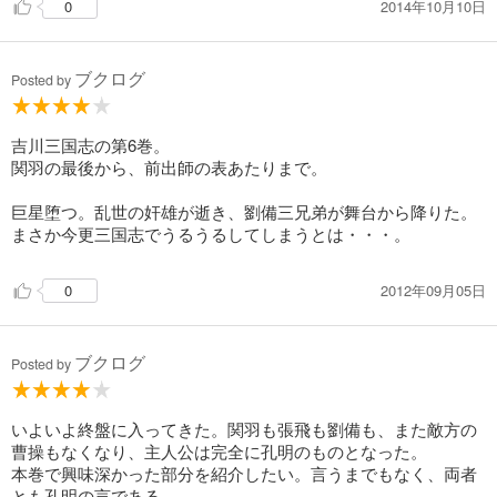
2014年10月10日
0
その孔明が呉に競り勝ち、さらには南蛮国への大遠征にのりだ
す。五度戦って五度敵を許すいたちごっこは、コメディみたい
ブクログ
で笑ってしまう。ただ中国内の英傑との決戦ではないので、冗
Posted by
長で退屈だった。自策を楽しむあまり、遠征に軍費をかけすぎ
たきらいもある。
吉川三国志の第6巻。
いよいよ次の最終巻では、孔明が魏と直接対決。
関羽の最後から、前出師の表あたりまで。
巨星堕つ。乱世の奸雄が逝き、劉備三兄弟が舞台から降りた。
まさか今更三国志でうるうるしてしまうとは・・・。
2012年09月05日
0
ブクログ
Posted by
いよいよ終盤に入ってきた。関羽も張飛も劉備も、また敵方の
曹操もなくなり、主人公は完全に孔明のものとなった。
本巻で興味深かった部分を紹介したい。言うまでもなく、両者
とも孔明の言である。