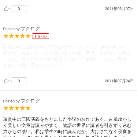
2011年08月07日
0
ブクログ
Posted by
ネタバレ
図南の巻、出師の巻。荊州の守りについていた関羽の死から、
相次ぎこれまでの主要登場人物（張飛、曹操、玄徳等）が死ん
でいく。残された孔明は南蛮を治めるため戦い、ついに曹操亡
きあとの魏へ乗り込んでいく。
2011年07月24日
0
ブクログ
Posted by
羅貫中の三國演義をもとにした小説の名作である。古風ゆかし
く美しい文章は読みやすく、物語の世界に読者を引きずり込む
力がもの凄い。私は学生の時に読んだが、大げさでなく寝食を