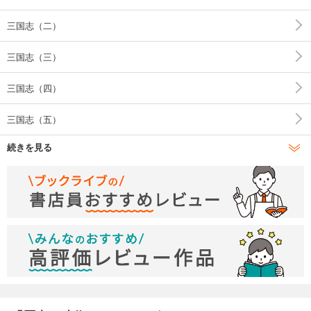
忠義勇智、恩に生きることが、いかに心の充実と生きがいと
三国志（二）
良心たる人のそのものとと不可分だったのか。
三国志（三）
いや、今でもそれが本能なのかもしれないと直感する。
三国志（四）
三国志（五）
続きを見る
三国志（六）
三国志（七）
三国志（八）