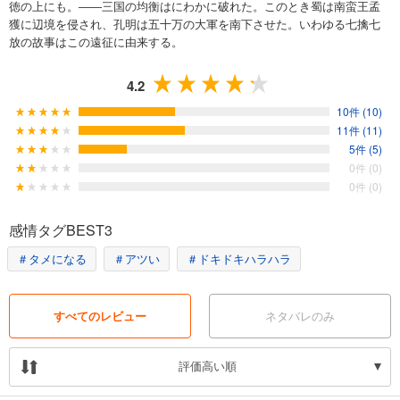
徳の上にも。――三国の均衡はにわかに破れた。このとき蜀は南蛮王孟
獲に辺境を侵され、孔明は五十万の大軍を南下させた。いわゆる七擒七
放の故事はこの遠征に由来する。
4.2
10件 (10)
11件 (11)
5件 (5)
0件 (0)
0件 (0)
感情タグBEST3
＃タメになる
＃アツい
＃ドキドキハラハラ
すべてのレビュー
ネタバレのみ
評価高い順