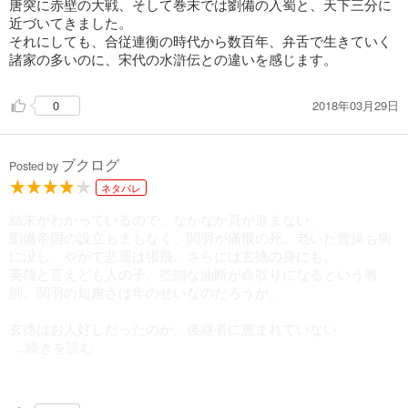
唐突に赤壁の大戦、そして巻末では劉備の入蜀と、天下三分に
近づいてきました。
それにしても、合従連衡の時代から数百年、弁舌で生きていく
諸家の多いのに、宋代の水滸伝との違いを感じます。
2018年03月29日
0
ブクログ
Posted by
ネタバレ
結末がわかっているので、なかなか頁が進まない。
劉備帝国の設立もまもなく、関羽が痛恨の死。老いた曹操も病
に没し、やがて悲運は張飛、さらには玄徳の身にも。
英雄と言えども人の子、些細な油断が命取りになるという教
訓。関羽の短慮さは年のせいなのだろうか。
玄徳はお人好しだったのか、後継者に恵まれていない
...続きを読む
。養子は部下を見捨て、実子の王太子は愚直。劉備亡き後の孔
明の苦悩が目に見えるようだ。