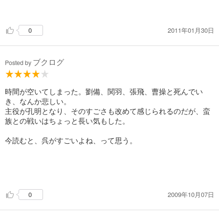
丈原の戦い」へ突入していく。
2011年01月30日
0
やはり、三国志は、生身の人間を描く。
－"老い"とは。
ブクログ
孔明渾身の未来への手紙 "出師の表"とは。
Posted by
涙なしには、、、
時間が空いてしまった。劉備、関羽、張飛、曹操と死んでい
どうぞ、泣ける詩を。
き、なんか悲しい。
主役が孔明となり、そのすごさも改めて感じられるのだが、蛮
族との戦いはちょっと長い気もした。
そして、語る、吉川英治。
いや改めて、この長編は深いと思った今日。
今読むと、呉がすごいよね、って思う。
2009年10月07日
0