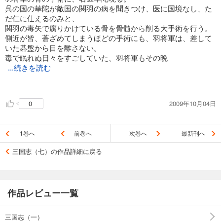
呉の国の華陀が敵国の関羽の病を聞きつけ、医に国境なし、た
だ仁に仕えるのみと、
関羽の毒矢で腐りかけている骨を骨髄から削る大手術を行う。
側近が皆、蒼ざめてしまうほどの手術にも、羽将軍は、差して
いた碁盤から目を離さない。
毒で眠れぬ日々をすごしていた、羽将軍もその晩
...続きを読む
は熟睡して、回復に向かう。
2009年10月04日
0
しかし、荊州を失った蜀軍大将。
呉の孫権の願いも空しく、終に武人関羽将軍は、忠義に落命す
る。
1巻へ
前巻へ
次巻へ
最新刊へ
赤兎馬は、悲しくて、ごはんを食べず、ただ嘶くばかり。
三国志（七）の作品詳細に戻る
ああ、なんて、かなしい・・関羽先生のいない三国志なん
て・・
関羽先生は208年の昔の人で、元より生きちゃいないのに、
今、突然死を知らされたようにショックだ。
作品レビュー一覧
そんなに悪い感じでもなかった、呂蒙も、
だからこそか、怪に憑かれて、死んでしまった。
三国志（一）