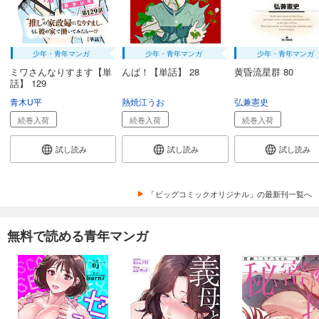
少年・青年マンガ
少年・青年マンガ
少年・青年マンガ
ミワさんなりすます【単
んば！【単話】 28
黄昏流星群 80
話】 129
青木U平
熱焼江うお
弘兼憲史
続巻入荷
続巻入荷
続巻入荷
試し読み
試し読み
試し読み
「ビッグコミックオリジナル」の最新刊一覧へ
無料で読める青年マンガ