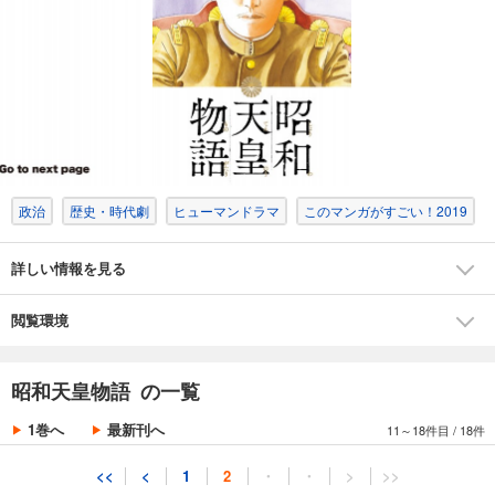
あらすじを表示する
昭和天皇物語 8
693
円 (税込)
カート
試し読み
あらすじを表示する
政治
歴史・時代劇
ヒューマンドラマ
このマンガがすごい！2019
昭和天皇物語 9
814
円 (税込)
カート
詳しい情報を見る
試し読み
閲覧環境
あらすじを表示する
昭和天皇物語 10
昭和天皇物語 の一覧
781
円 (税込)
カート
1巻へ
最新刊へ
11～18件目
/
18件
試し読み
<<
<
1
2
・
・
>
>>
あらすじを表示する