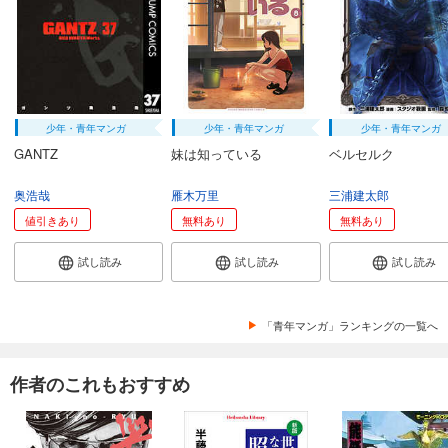
少年・青年マンガ
少年・青年マンガ
少年・青年マンガ
GANTZ
妹は知っている
ベルセルク
奥浩哉
雁木万里
三浦建太郎
値引きあり
無料あり
無料あり
試し読み
試し読み
試し読み
「青年マンガ」ランキングの一覧へ
作者のこれもおすすめ