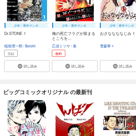
少年・青年マンガ
少年・青年マンガ
少年・青年マンガ
Dr.STONE 1
俺の死亡フラグが留まる
おさななななじみ 1
ところを...
稲垣理一郎
Boichi
乙須ミツヤ
泉
雪森寧々
完結
無料
試し読み
試し読み
試し読み
ビッグコミックオリジナル の最新刊