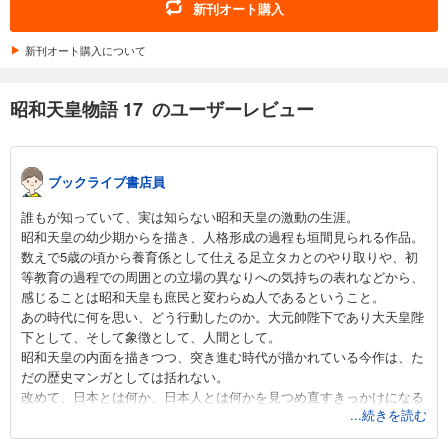
新刊オート購入
新刊オート購入について
昭和天皇物語 17 のユーザーレビュー
ブックライブ書店員
誰もが知っていて、実は知らない昭和天皇の激動の生涯。
昭和天皇の幼少期からを描き、人格形成の過程も垣間見られる作品。
数えで5歳の頃から養育係として仕える足立タカとのやり取りや、初
等教育の過程での周囲との立場の異なりへの気持ちの表れなどから、
感じることは昭和天皇も庶民と変わらぬ人であるということ。
あの時代に何を思い、どう行動したのか。大元帥陛下であり大天皇陛
下として、そして象徴として、人間として。
昭和天皇の内面を描きつつ、突き進む時代が描かれている今作は、た
だの歴史マンガとしては括れない。
改めて、日本とは何か、日本人とは何かを見つめ直すきっかけになる
...続きを読む
ような内面に響く作品だ。