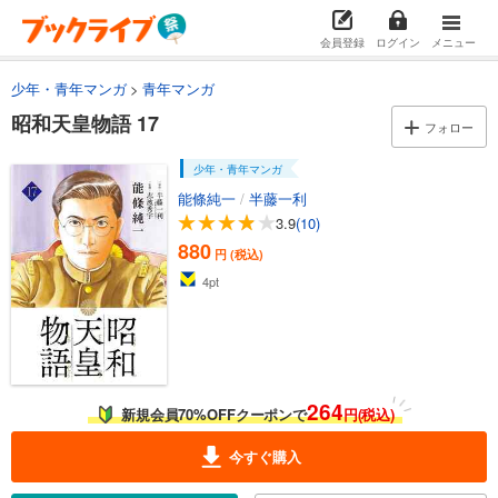
試し読み
会員登録
ログイン
メニュー
あらすじを表示する
少年・青年マンガ
青年マンガ
昭和天皇物語 2
昭和天皇物語 17
フォロー
693
円 (税込)
カート
少年・青年マンガ
能條純一
/
半藤一利
試し読み
あらすじを表示する
3.9
(10)
880
円 (税込)
昭和天皇物語 3
4
pt
781
円 (税込)
カート
試し読み
あらすじを表示する
264
新規会員70%OFFクーポンで
円(税込)
昭和天皇物語 4
814
円 (税込)
今すぐ購入
カート