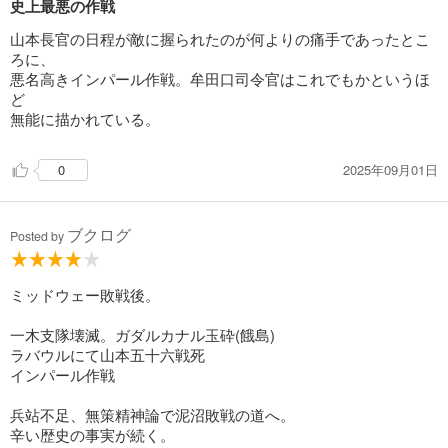
史上最悪の作戦
山本長官の日程が敵に握られたのが何よりの痛手であったとこ
ろに、
悪名高きインパール作戦。牟田口司令官はこれでもかというほ
ど
無能に描かれている。
2025年09月01日
0
ブクログ
Posted by
ミッドウェー敗戦後。
一木支隊壊滅。ガダルカナル玉砕(餓島)
ラバウルにて山本五十六戦死
インパール作戦
兵站不足、無策精神論で泥沼敗戦の道へ。
辛い歴史の事実が続く。