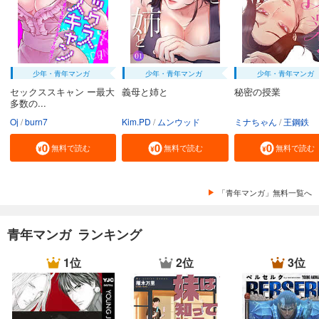
少年・青年マンガ
少年・青年マンガ
少年・青年マンガ
セックススキャン ー最大
義母と姉と
秘密の授業
多数の...
Oj
burn7
Kim.PD
ムンウッド
ミナちゃん
王鋼鉄
無料で読む
無料で読む
無料で読む
「青年マンガ」無料一覧へ
青年マンガ ランキング
1位
2位
3位