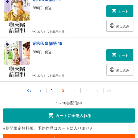
880
円 (税込)
カート
試し読み
あらすじを表示する
昭和天皇物語 18
880
円 (税込)
カート
試し読み
あらすじを表示する
<<
<
1
2
・
・
>
>>
1～18巻配信中
カートに全巻入れる
※期間限定無料版、予約作品はカートに入りません