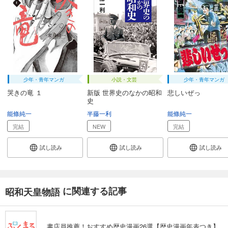
少年・青年マンガ
小説・文芸
少年・青年マンガ
哭きの竜 １
新版 世界史のなかの昭和
悲しいぜっ
史
能條純一
半藤一利
能條純一
完結
NEW
完結
試し読み
試し読み
試し読み
に関連する記事
昭和天皇物語
書店員推薦！おすすめ歴史漫画26選【歴史漫画年表つき】