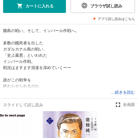
カートに入れる
ブラウザ試し読み
試し読み
あらすじを表示する
アプリ試し読みはこちら
昭和天皇物語 5
餓島の戦い。そして、インパール作戦へ。
781
円 (税込)
カート
多数の餓死者を出した
ガダルカナル島の戦い、
試し読み
「史上最悪」といわれた
あらすじを表示する
インパール作戦。
昭和天皇物語 6
戦況はますます混迷を深めていくーー
693
円 (税込)
カート
誰がこの戦争を
終わらせられるのか。
...続きを読む
試し読み
あらすじを表示する
スライドして試し読み
全画面
昭和天皇物語 7
814
円 (税込)
カート
試し読み