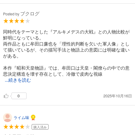
ブクログ
Posted by
同時代をテーマとした『アルキメデスの大戦』との人物比較が
鮮明になっている。
両作品ともに牟田口廉也を「理性的判断を欠いた軍人像」とし
て描いているが、その描写手法と物語上の意図には明確な違い
がある。
本作『昭和天皇物語』では、牟田口は天皇・閣僚らの中での意
思決定構造を壊す存在として、冷徹で皮肉な視線
...続きを読む
2025年10月16日
0
ライム味
購入済み