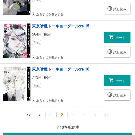
試し読み
あらすじを表示する
東京喰種トーキョーグール:re 15
564
円 (税込)
カート
完結
試し読み
あらすじを表示する
東京喰種トーキョーグール:re 16
773
円 (税込)
カート
完結
試し読み
あらすじを表示する
<<
<
1
2
・
・
>
>>
全16巻配信中