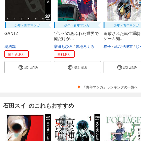
少年・青年マンガ
少年・青年マンガ
少年・青年マンガ
GANTZ
ゾンビのあふれた世界で
追放された転生重騎
俺だけが...
ゲーム知...
奥浩哉
増田ちひろ
裏地ろくろ
猫子
武六甲理衣
じゃい
値引きあり
無料あり
試し読み
試し読み
試し読み
「青年マンガ」ランキングの一覧へ
石田スイ のこれもおすすめ