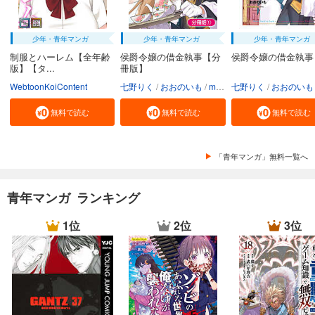
少年・青年マンガ
少年・青年マンガ
少年・青年マンガ
制服とハーレム【全年齢
侯爵令嬢の借金執事【分
侯爵令嬢の借金執事
版】【タ...
冊版】
WebtoonKoiContent
七野りく
おおのいも
mmu
七野りく
おおのいも
無料で読む
無料で読む
無料で読む
「青年マンガ」無料一覧へ
青年マンガ ランキング
1位
2位
3位