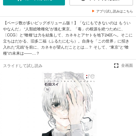
564
円 (税込)
アプリ試し読みはこちら
カート
完結
【ページ数が多いビッグボリューム版！】「なにもできないのは もうい
試し読み
やなんだ」 “人類総喰種化”が進む東京。「毒」の根源を絶つために、
あらすじを表示する
〔CCG〕と“喰種”は力を結集して、カネキとアヤトを地下24区へ。そこに
立ちはだかる、旧多二福（ふるたにむら）。自身を「この世界」に招き
東京喰種トーキョーグール:re 6
入れた“元凶”を前に、カネキが望んだこととは…？ そして、“東京”と“喰
564
円 (税込)
種”の未来は――…？
カート
完結
スライドして試し読み
全画面
試し読み
あらすじを表示する
東京喰種トーキョーグール:re 7
606
円 (税込)
カート
完結
試し読み
あらすじを表示する
東京喰種トーキョーグール:re 8