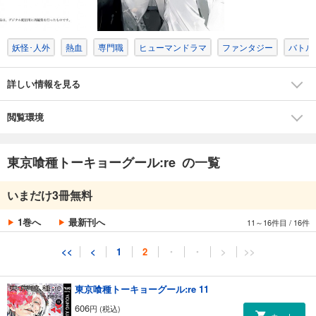
564
円 (税込)
カート
完結
妖怪･人外
熱血
専門職
ヒューマンドラマ
ファンタジー
バトル
試し読み
あらすじを表示する
詳しい情報を見る
東京喰種トーキョーグール:re 9
606
円 (税込)
カート
閲覧環境
完結
試し読み
東京喰種トーキョーグール:re の一覧
あらすじを表示する
東京喰種トーキョーグール:re 10
いまだけ3冊無料
606
円 (税込)
カート
1巻へ
最新刊へ
11～16件目
/
16件
完結
試し読み
<<
<
1
2
・
・
>
>>
あらすじを表示する
東京喰種トーキョーグール:re 11
606
円 (税込)