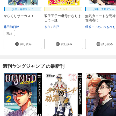
少年・青年マンガ
ラノベ
少年・青年マンガ
からくりサーカス 1
双子王子の継母になりま
無気力ニートな元神
して～嫌...
冒険者に...
藤田和日郎
糸加
月戸
緑茶こいめ
ぺもぺもさ
完結
試し読み
試し読み
試し読み
週刊ヤングジャンプ の最新刊