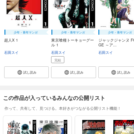
少年・青年マンガ
少年・青年マンガ
少年・青年マンガ
超人X 1
東京喰種トーキョーグー
ジャックジャンヌ FO
ル 1
GE ～ア...
石田スイ
石田スイ
石田スイ
完結
試し読み
試し読み
試し読み
この作品が入っているみんなの公開リスト
作って、共有して、見つける。本好きがつながる公開リスト機能！