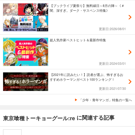
【ブックライブ夏祭り】無料縁日～8月の陣～《＃
闇、深すぎ。ダーク・サスペンス特集》
更新日:2026/08/01
超人気作家ベストヒット＆最新作特集
更新日:2024/03/01
【2021年に読みたい！】読者が選ぶ、怖すぎるお
すすめホラーマンガベスト100ランキング！
更新日:2021/07/30
「少年・青年マンガ」特集の一覧へ
に関連する記事
東京喰種トーキョーグール:re