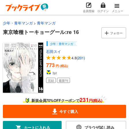
東京喰種トーキョーグール:re 2
会員登録
ログイン
メニュー
564
円 (税込)
無料で読む
8/23
まで
少年・青年マンガ
青年マンガ
期間限定無料版あり
東京喰種トーキョーグール:re 16
フォロー
あらすじを表示する
少年・青年マンガ
東京喰種トーキョーグール:re 3
石田スイ
606
円 (税込)
無料で読む
4.8
(201)
8/23
まで
期間限定無料版あり
773
円 (税込)
3
pt
あらすじを表示する
完結
最新刊
東京喰種トーキョーグール:re 4
564
円 (税込)
231
カート
新規会員70%OFFクーポンで
円(税込)
完結
今すぐ購入
試し読み
あらすじを表示する
カートに入れる
ブラウザ試し読み
東京喰種トーキョーグール:re 5