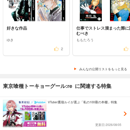
好きな作品
仕事でストレス溜まった際に
むべき
ゆき
ももたろう
2
みんなの公開リストをもっと見る
東京喰種トーキョーグール:re に関連する特集
VTuber鷹嶺ルイが選ぶ「私の100冊の本棚」特集
更新日:2026/08/05