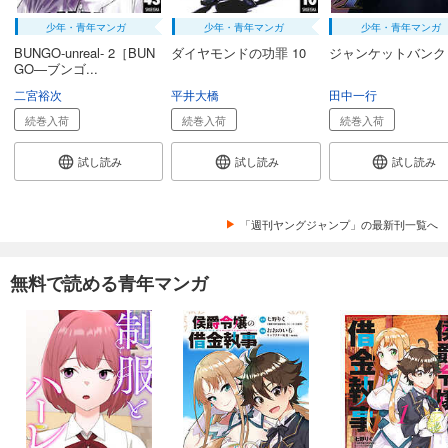
少年・青年マンガ
少年・青年マンガ
少年・青年マンガ
BUNGO-unreal- 2［BUN
ダイヤモンドの功罪 10
ジャンケットバンク 
GO―ブンゴ...
二宮裕次
平井大橋
田中一行
続巻入荷
続巻入荷
続巻入荷
試し読み
試し読み
試し読み
「週刊ヤングジャンプ」の最新刊一覧へ
無料で読める青年マンガ