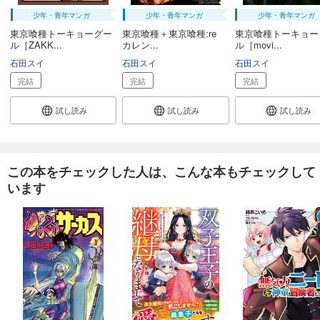
少年・青年マンガ
少年・青年マンガ
少年・青年マンガ
東京喰種トーキョーグー
東京喰種＋東京喰種:re
東京喰種トーキョー
ル［ZAKK...
カレン...
ル［movi...
石田スイ
石田スイ
石田スイ
完結
完結
完結
試し読み
試し読み
試し読み
この本をチェックした人は、こんな本もチェックして
います