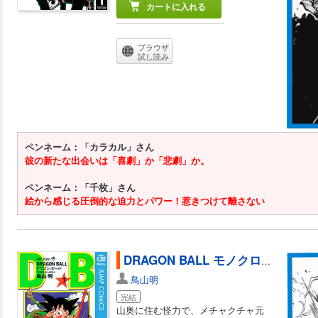
カートに入れる
ブラウザ
試し読み
ペンネーム：「カラカル」さん
彼の新たな出会いは「喜劇」か「悲劇」か。
ペンネーム：「千枚」さん
絵から感じる圧倒的な迫力とパワー！惹きつけて離さない
DRAGON BALL モノクロ版 1
鳥山明
完結
山奥に住む怪力で、メチャクチャ元