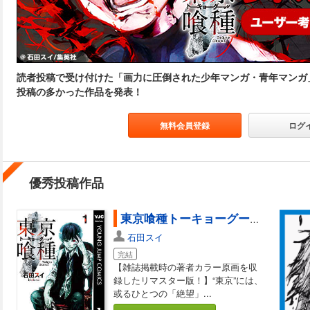
読者投稿で受け付けた「画力に圧倒された少年マンガ・青年マンガ
投稿の多かった作品を発表！
無料会員登録
ログ
優秀投稿作品
東京喰種トーキョーグール 1
石田スイ
完結
【雑誌掲載時の著者カラー原画を収
録したリマスター版！】“東京”には、
或るひとつの「絶望」...