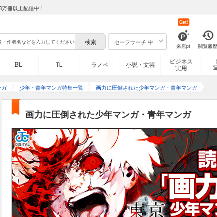
8万冊以上配信中！
Get!
セーフサーチ 中
来店pt
閲覧履
ビジネス
BL
TL
ラノベ
小説・文芸
実用
ンガ
少年・青年マンガ特集一覧
画力に圧倒された少年マンガ・青年マンガ
画力に圧倒された少年マンガ・青年マンガ