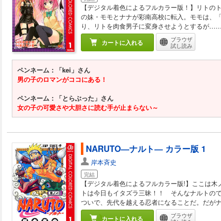
【デジタル着色によるフルカラー版！】リトの
の妹・モモとナナが彩南高校に転入。モモは、
り、リトを肉食男子に変身させようとするが……!
ブラウザ
カートに入れる
試し読み
ペンネーム：「kei」さん
男の子のロマンがココにある！
ペンネーム：「とらぶった」さん
女の子の可愛さや大胆さに読む手が止まらない～
NARUTO―ナルト― カラー版 1
岸本斉史
完結
【デジタル着色によるフルカラー版!】ここは木
トは今日もイタズラ三昧！！ そんなナルトの
ついで、先代を越える忍者になることだ。だが
ブラウザ
カートに入れる