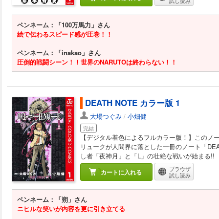
試し読み
ペンネーム：「100万馬力」さん
絵で伝わるスピード感が圧巻！！
ペンネーム：「inakao」さん
圧倒的戦闘シーン！！世界のNARUTOは終わらない！！
DEATH NOTE カラー版 1
大場つぐみ
/
小畑健
完結
【デジタル着色によるフルカラー版！】このノ
リュークが人間界に落とした一冊のノート「DEA
し者「夜神月」と「L」の壮絶な戦いが始まる!!
ブラウザ
カートに入れる
試し読み
ペンネーム：「朔」さん
ニヒルな笑いが内容を更に引き立てる