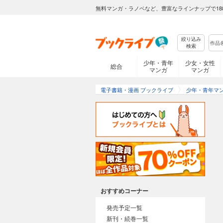
無料マンガ・ラノベなど、豊富なラインナップで18
絞り込み
検索
少年・青年
少女・女性
総合
マンガ
マンガ
電子書籍・漫画 ブックライブ
少年・青年マ
おすすめコーナー
発売予定一覧
新刊・続巻一覧