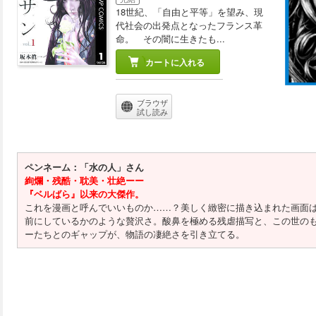
18世紀、「自由と平等」を望み、現
代社会の出発点となったフランス革
命。 その闇に生きたも...
カートに入れる
ブラウザ
試し読み
ペンネーム：「水の人」さん
絢爛・残酷・耽美・壮絶ーー
『ベルばら』以来の大傑作。
これを漫画と呼んでいいものか……？美しく緻密に描き込まれた画面
前にしているかのような贅沢さ。酸鼻を極める残虐描写と、この世の
ーたちとのギャップが、物語の凄絶さを引き立てる。