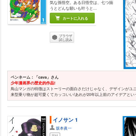
気な孫悟空。ある日悟空は、七つ揃
うとどんな願いも叶うと...
カートに入れる
ブラウザ
試し読み
ペンネーム：「cava」さん
少年漫画界の歴史的作品!
鳥山マンガの特徴はストーリーの面白さだけじゃなく、デザインがユニ
来型乗り物が超可愛くてカッコいい!あれが20年以上前のアイデアと
イノサン 1
坂本眞一
完結