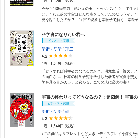
1巻
1,320円 (税込)
アウトプットの生産性とクオリティを劇的に向上させる 30
クニックをご紹介します。 ※カバー画像が異なる場
今から138億年前、熱い火の玉（ビッグバン）として生ま
は、それ以前の宇宙はどんな姿をしていたのだろうか。そ
発を起こしたのか？ 宇宙の現象を素粒子で解く「素粒
基づき、宇宙創生の謎に迫るインフレーション理論を世界
早く発表した著者。 湯川秀樹に憧れて入学した京都大学
科学者になりたい君へ
して益川敏英、小林誠などノーベル賞学者との出会いと共
ビジネス・実用
究の軌跡を辿りながら最新宇宙像に迫る最終講義の全記録
/
学術・語学
理工
4.2
1巻
1,540円 (税込)
「どうすれば科学者になれるのか？」研究生活、論文、ノ
の面白さ……日本の科学研究を牽引した著者が実例を交え
学を見る目がガラッと変わる、全ての人に必読の書！
宇宙の終わりってどうなるの？：超図解！ 宇宙
ビジネス・実用
/
学術・語学
理工
4.3
1巻
1,540円 (税込)
※この商品はタブレットなど大きいディスプレイを備えた