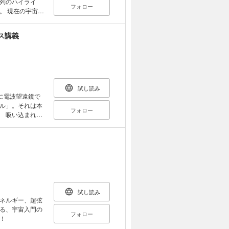
列のハイライ
フォロー
宙の
この本で
ス講義
でください」
試し読み
年に電波望遠鏡で
ル」。それは本
フォロー
でをイラストや写
 吸い込まれた
グ博士がユーモ
っともシンプル
藤勝彦
今の太陽
試し読み
ネルギー、超弦
る、宇宙入門の
フォロー
！