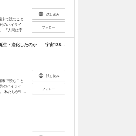
ません。
試し読み
端末で読むこと
列のハイライ
フォロー
宇宙
長崎訓子氏の大
代エジプトの宇
図解＋写真でばっちりわかる 宇宙はどのように誕生・進化したのか 宇宙138億年をワープしてみよう
語り口と魅力的
とができます。
島社）の絵本
試し読み
端末で読むこと
列のハイライ
フォロー
生き
っているのでし
こに位置するの
ともいつか消滅
学を「宇宙論」
ど前に突
ふくらみ続け，
て死んでいきま
らつくられてい