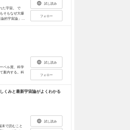
の型と90のテ
試し読み
合があります。
れた宇宙。 で
もそもなぜ大爆
フォロー
子論的宇宙論」に
に先駆けていち
での若き日々、そ
同研究など、研
。
試し読み
ーベル賞、科学
て案内する。科
フォロー
のしくみと最新宇宙論がよくわかる
試し読み
端末で読むこと