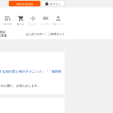
無料会員登録
ログイン
歴
My本棚
カート
フォロー
クーポン
Myページ
雑誌
はじめての方へ
ご利用ガイド
写真集
る30の型と90のテクニック
」「
「相対性
された際に、お知らせします。