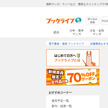
無料マンガ・ラノベなど、豊富なラインナップで18
絞り込み
検索
少年・青年
少女・女性
総合
マンガ
マンガ
電子書籍・漫画 ブックライブ
佐藤勝彦おす
おすすめコーナー
発売予定一覧
新刊・続巻一覧