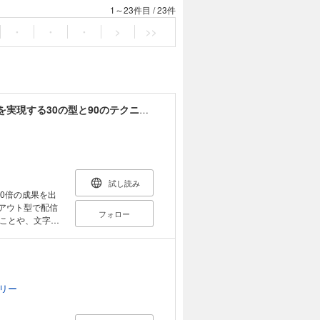
1～23件目
/
23件
・
・
・
>
>>
AIアウトプット超大全 一瞬で最高のクオリティを実現する30の型と90のテクニック
試し読み
フォロー
ことや、文字列
きません。 み
ばよいか分から
じてしまい、恥ず
リー
た知見をAIと掛
AI