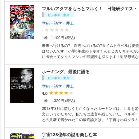
原子よりも小さな存在から生まれたよ。 それからすぐに急膨張して、今も
少しずつ膨張を続けている。 宇宙は果たして、これからどうなるんだろ
う？ ■「子供の科学★ミライサイエンス」シリーズについて 1924年創刊
ビジネス・実用
の月刊誌『子供の科学』が、未来を生きる子供たちにとっ
/
学術・語学
理工
楽しく、わかりやすく紹介するシリーズです。
-
1巻
1,100円 (税込)
未来へ行けるの? 過去へ戻れるの?タイムトラベルは夢
はないんです！小学6年生のトキオくんとヒカリちゃんが
に出会ってタイムマシンの可能性を探ります！対話形式な
もワクワク楽しく読み進めながら宇宙と時間のナゾ、相対
など最新＆高度な知識や理論に自然と触れることができま
ホーキング、最後に語る
理解できる物理学の入門書としておすすめです！・時間と
ビジネス・実用
みする! ・動いているものの時間は遅くなる! ・光のスピ
も変わらない・超高速ロケットで宇宙旅行をすると未来へ行
/
学術・語学
理工
ムホールとブラックホールのちがいは？・タイムパラドッ
4.0
る？
1巻
1,320円 (税込)
2018年3月に惜しくも亡くなったホーキングは、世界を
文というかたちで、私たちに遺言を残していた。ベルギー
との共著で書かれたこの最終論文は、「宇宙はホログラム
限でなく有限」など、ホーキングらしい、常識と定説を覆
全訳に加え、そのキーポイントが語られる共著者ハートッ
宇宙138億年の謎を楽しむ本
ューと、ホーキングと個人的につながりのあった日本の研