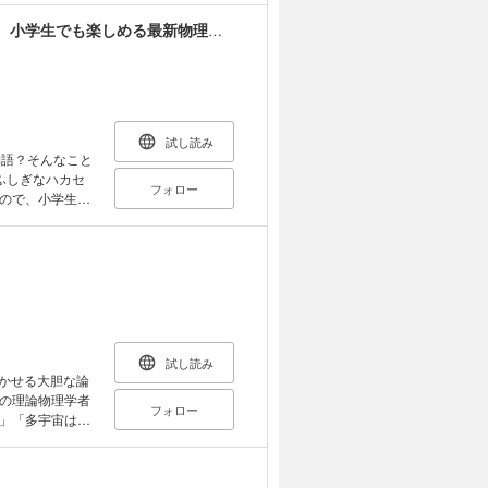
マルいアタマをもっとマルく！ 日能研クエスト 小学生でも楽しめる最新物理学入門 タイムマシンのつくり方 “時間の謎”にいどもう！
て大切な科学を
試し読み
物語？そんなこと
ふしぎなハカセ
フォロー
ので、小学生で
性理論や量子論
す。小学生でも
空間は伸びちぢ
ードはどんなとき
ける!?・ワー
クスは解決でき
試し読み
驚かせる大胆な論
の理論物理学者
フォロー
」「多宇宙は無
すもの。論文の
ホへのインタビ
究者、佐藤勝