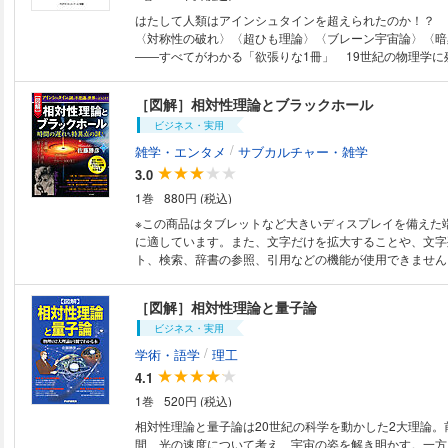
るのです。本書はこうした宇宙の壮大な歴史を最新科学で
はたして人類はアインシュタインを超えられたのか！？ 
きます。
〈対称性の破れ〉〈超ひも理論〉〈ブレーン宇宙論〉〈暗
――すべてがわかる「欲張りな1冊」 19世紀の物理学に
雲――これらを吹き払ったものこそ相対性理論と量子論だ
は完成している」という当時の常識さえなぎ倒し、銀河宇
［図解］相対性理論とブラックホール
子より小さな世界まで、すべての「物の理」をめぐる人類
ビジネス・実用
た。それから100年、日本人のノーベル賞受賞も相次いだ
論。ミクロとマクロの極限はどこまで見えたのか。専門知
/
雑学・エンタメ
サブカルチャー・雑学
める現代物理学のあらすじ。【ミクロとマクロの極限をめ
3.0
性理論：アインシュタインのいったい何がすごいのか？／
1巻
880円 (税込)
ルワールドは存在するのか？／素粒子論：日本人がこの分
るワケとは？／宇宙論：最大の謎・暗黒エネルギーの正体とは
※この商品はタブレットなど大きいディスプレイを備えた
に適しています。また、文字だけを拡大することや、文字
ト、検索、辞書の参照、引用などの機能が使用できません。 アインシ
インの謎と不思議な世界へようこそ！ 2016年はブラッ
予言されて100年！ 映画『インターステラー』でも、話
［図解］相対性理論と量子論
書の内容例を挙げると、◎第一章 3項目でわかる相対性理
ビジネス・実用
ト……相対性理論とはどんな理論か？ ◎第二章 絶対な
殊相対性理論の世界……時間や空間は絶対ではなかった 
/
学術・語学
理工
秘密を暴く。一般相対性理論の世界……重力を生みだすの
4.1
だった ◎第四章 ブラックホールとワームホールの不思
1巻
520円 (税込)
かって別の宇宙へ情報を送る等々 数学、物理が苦手な人
図解だから手に取るようにわかる。
相対性理論と量子論は20世紀の科学を動かした2大理論。
間、光の速度について考え、宇宙の姿を解き明かす。一方