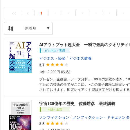
<<
<
1
・
・
・
・
・
・
新着順
ビジネス・実用
/
ビジネス・経済
ビジネス教養
3.7
1巻
2,200円 (税込)
プレゼン、企画書、データ分析...... 99％の無駄を省き、100倍の成果を出
すための技術の全てがここに。 ※この電子書籍は固定レイアウト型で配信
されております。固定レイアウト型は文字だけを拡大する
のハイライト、検索、辞書の参照、引用などの機能が使用で
なさんは、こんな悩みを抱えていませんか？ 「AIの回答は薄っぺらいの
宇宙138億年の歴史 佐藤勝彦 最終講義
で、まるで使い物にならない」 「どの業務をAIに任せれ
小説・文芸
ず、結局自分でやろうとする」 「AIが出力したウソを信
かしい思いをした」 AI時代のアウトプットに求められるのは「視点」と
/
ノンフィクション
ノンフィクション・ドキュメンタ
「経験」です。 あなたしか知らない情報や、これまでに得
3.5
け合わせることで、 AIの回答に人間味と説得力が宿ります。 本書では、