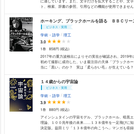
に適しています。また、文字だけを拡大することや、文字
ト、検索、辞書の参照、引用などの機能が使用できません。 現在の宇
姿と、誕生から未来までがすっきりわかる最新宇宙入門 「宇宙にはまだ解
かれていない謎や、その存在すら知られていない謎があります。 
ホーキング、ブラックホールを語る ＢＢＣリー
宇宙の謎がどう解かれ、どんな謎が残っているかを楽しん
ビジネス・実用
――東京大学名誉教授 佐藤勝彦（「はじめに」より） 今から138億年
前、宇宙はビッグバンによって誕生しました。 現在、宇宙はどこまでわか
/
学術・語学
理工
っているのでしょうか。 この先、私たちが住む地球、太陽、そして宇宙は
3.0
どうなっていくのでしょうか。 最新の宇宙理論によると、宇宙の終わり
1巻
858円 (税込)
は、 「ゆっくり膨張して冷える」 「1点に集まってつぶれる」 「引き裂か
れてバラバラになる」 「子ども宇宙が生まれる」 などのシナリオが考え
2017年の重力波検出によりその実在が確認され、2019
られています。 この本では、現在の地球・太陽系・宇宙の姿、138億年前
初めて撮影に成功した、いま最注目の天体「ブラックホー
の宇宙誕生の瞬間から、10の100乗年後の宇宙の未来ま
当に「黒い」のか？ 実は「柔らかい毛」が生えている？
真でわかりやすく解説しました。 案内役は、物知り「ミライネコ」と、何
らどうなる？ 素朴な疑問をとおし天才物理学者ホーキン
でも知りたがり「チュータ」の二人。 壮大な宇宙の歴史に思いをはせなが
ラスに解説する。科学＆天文ファンを熱狂させた、史上も
１４歳からの宇宙論
ら、最新の宇宙の姿に触れてみてください。 ＜概要＞ Part 1 地球の現
な名講義。理解を助ける楽しいイラスト満載！ 監修:佐
在・過去・未来 地球はどうやって生まれて、どうやって今の姿になったん
ビジネス・実用
だろう？ 知っているようで知らない、私たちが住む星、地球。 まずは、
/
学術・語学
理工
地球の素顔や歴史を探っていこう。 Part 2 太陽系の現在・過去・未来 太
3.9
陽や太陽系の惑星は、宇宙を漂うガスやちりから生まれたんだ。 
は、人間でいえば50歳くらい。 これから老人になって、やがて終わりを
1巻
880円 (税込)
迎えるよ。 Part 3 天の川銀河の現在・過去・未来 地球や太陽が存在する
アインシュタインの宇宙モデル、ブラックホール、暗黒エ
太陽系は、天の川銀河という星の大星団の一員なんだ。 七夕でおなじみの
理論、１００兆年後の未来……１３８億年を一足飛びに知
あの天の川だよ。 天の川銀河の中心には、超巨大ブラックホールが隠れて
決定版。益田ミリ「１３８億年の向こうへ」マンガも収録
いるんだ。 Part 4 宇宙の現在・過去・未来 宇宙は今から約138億年前、