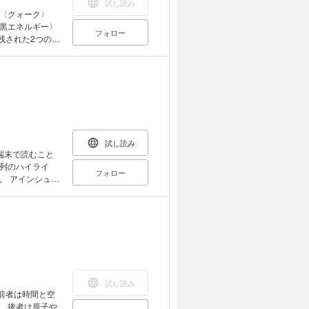
試し読み
解き明かしてい
〈クォーク〉
黒エネルギー〉
フォロー
残された2つの暗
った。「物理学
宙レベルから原
の冒険は始まっ
素粒子論と宇宙
識なしでも楽し
ぐる冒険】相対
量子論：パラレ
野で大活躍でき
試し読み
？ etc.
端末で読むこと
列のハイライ
フォロー
ュタ
クホールの存在が
題となった。本
論ダイジェス
のは光の速度・特
◎第三章 重力の
は曲がった時空
議……重力波をつ
でも、イラスト
試し読み
前者は時間と空
、後者は原子や