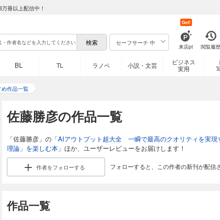
8万冊以上配信中！
Get!
セーフサーチ 中
来店pt
閲覧履
ビジネス
BL
TL
ラノベ
小説・文芸
実用
すめ作品一覧
佐藤勝彦の作品一覧
「佐藤勝彦」の「
AIアウトプット超大全 一瞬で最高のクオリティを実現す
理論」を楽しむ本
」ほか、ユーザーレビューをお届けします！
フォローすると、この作者の新刊が配信
作者を
フォローする
作品一覧