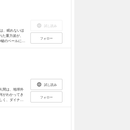
いたる博士の足
試し読み
は、眠れないほ
れた重力波が、
フォロー
神秘のベールに包
は、宇宙論の第
本から、ビッグ
を、図解ととも
冊。 （内容
無数に存在す
番近い水星に大量
？ ●暗黒物質の
試し読み
人間は、地球外
何がわかってき
フォロー
しく、ダイナミ
の話から、つい最
bまで、小学生の
品は紙の書籍の
とはできません
た、文字列のハ