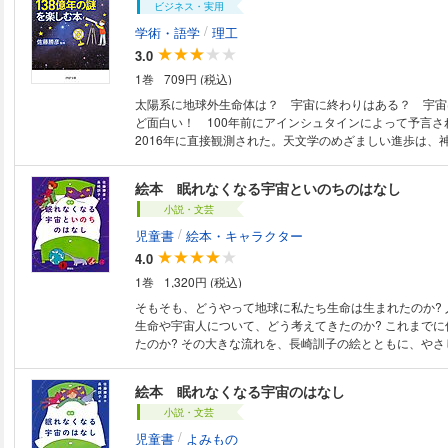
ビジネス・実用
彦・白水徹也による本格解説を収録。論文の意義とそこに
跡をたどる、日本オリジナル編集の解説書。
/
学術・語学
理工
3.0
1巻
709円 (税込)
太陽系に地球外生命体は？ 宇宙に終わりはある？ 宇宙
ど面白い！ 100年前にアインシュタインによって予言さ
2016年に直接観測された。天文学のめざましい進歩は、
まれた宇宙の謎を次々と解き明かしつつあるのだ！ 本書
一人者である佐藤勝彦先生が、太陽系や星のなりたちの基
絵本 眠れなくなる宇宙といのちのはなし
バン理論やインフレーション理論といった最新宇宙論まで
小説・文芸
にやさしく講義。宇宙研究の最前線を手軽に体感できる一
例）●ブラックホールの合体で生まれた重力波 ●宇宙は
/
児童書
絵本・キャラクター
る？ ●「スーパーフレア」が地球を襲う？ ●太陽に一
4.0
の氷が存在する？ ●新たな太陽系第九惑星は見つかるか
1巻
1,320円 (税込)
正体に迫る
そもそも、どうやって地球に私たち生命は生まれたのか? 
生命や宇宙人について、どう考えてきたのか? これまでに
たのか? その大きな流れを、長崎訓子の絵とともに、やさ
ックに見せる絵本です。1000年前に書かれた｢かぐや姫｣
近発見された、｢地球に似た惑星｣プロキシマ･ケンタウリ
絵本 眠れなくなる宇宙のはなし
読者でも大きな流れを概観することができます。※この商
小説・文芸
ページを画像にした電子書籍です。文字だけを拡大するこ
ので、タブレットサイズの端末での閲読を推奨します。ま
/
児童書
よみもの