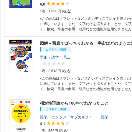
イライトや検索、辞書の参照、引用などの機能も使用でき
4.0
1巻
1,320円 (税込)
※この商品はタブレットなど大きいディスプレイを備えた
に適しています。また、文字だけを拡大することや、文字
ト、検索、辞書の参照、引用などの機能が使用できません。 「人間は
をどのように捉えてきたか」を、人気イラストレーター、
判のカラーイラストでダイナミックに見せる絵本です。古
宙観から、今年測定されたばかりの重力波まで、やさしい
ビジネス・実用
なイラストで、小学生の読者でも大きな流れを概観するこ
ベストセラーになった『眠れなくなる宇宙のはなし』（宝
/
学術・語学
理工
版。
-
1巻
2,618円 (税込)
※この商品はタブレットなど大きいディスプレイを備えた
に適しています。また、文字だけを拡大することや、文字
ト、検索、辞書の参照、引用などの機能が使用できません。 私たちが
ているこの宇宙は，いつどのように誕生し，どこまで広が
ょうか？ 地球もその一部である太陽系は大宇宙の中のど
相対性理論から100年でわかったこと
でしょうか？ 宇宙は無限の未来まで存在するのか，それ
ビジネス・実用
するのでしょうか──こうした根源的な疑問にとり組む科
と呼びます。現在の理論では，宇宙はいまから138億年ほ
/
雑学・エンタメ
サブカルチャー・雑学
如“無”から生まれたとされています。以来，宇宙はたえず
4.1
その中で銀河や星々が誕生し，大きな星々は超新星となっ
1巻
880円 (税込)
した。私たちの体は，このとき超新星が生み出した元素か