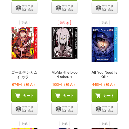
ブラウザ
ブラウザ
ブラウザ
試し読み
試し読み
試し読み
完結
値引き
完結
ゴールデンカム
MoMo -the bloo
All You Need Is
イ カラ...
d taker- 1
Kill 1
674円（税込）
100円（税込）
445円（税込）
カート
カート
カート
ブラウザ
ブラウザ
ブラウザ
試し読み
試し読み
試し読み
完結
完結
完結