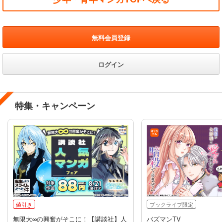
無料会員登録
ログイン
特集・キャンペーン
値引き
ブックライブ限定
無限大∞の興奮がそこに！【講談社】人
バズマンTV