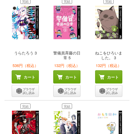
完結
完結
完結
うらたろう 3
警備員斉藤の日
ねこをひろいま
常 5
した。 3
536円（税込）
132円（税込）
132円（税込）
カート
カート
カート
ブラウザ
ブラウザ
ブラウザ
試し読み
試し読み
試し読み
完結
完結