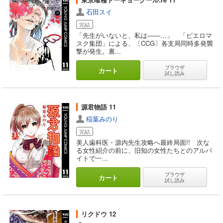
石田スイ
完結
「先生がいないと、私は――…」 「ピエロマ
スク集団」による、〔CCG〕各支局同時多発襲
撃が発生。裏...
ブラウザ
カート
試し読み
源君物語 11
稲葉みのり
完結
美人歯科医・源内先生攻略へ最終局面!! 次な
る女性紹介の前に、旧知の女性たちとのアルバ
イトで一...
ブラウザ
カート
試し読み
リクドウ 12