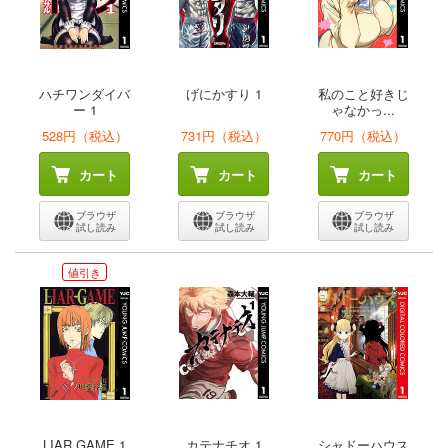
ハチワンダイバ
げにかすり 1
私のこと好きじ
ー 1
ゃなかっ...
528円（税込）
731円（税込）
770円（税込）
カート
カート
カート
ブラウザ
ブラウザ
ブラウザ
試し読み
試し読み
試し読み
値引き
LIAR GAME 1
カテナチオ 1
シャドーハウス