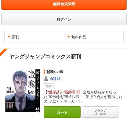
無料会員登録
ログイン
新刊
無料作品
ヤングジャンプコミックス新刊
嘘喰い 46
迫稔雄
完結
【“屋形越え”最終章!!】
全貌が明らかとなっ
た“屋形越え”最終決戦!! 夜行立会人が提示した
のは“エア・ポーカー”...
ブラウザ
カート
試し読み