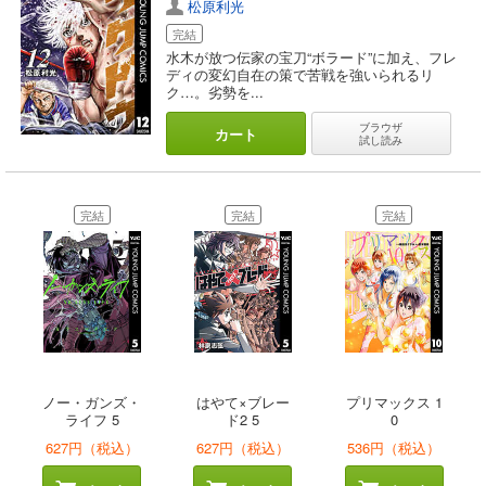
松原利光
完結
水木が放つ伝家の宝刀“ボラード”に加え、フレ
ディの変幻自在の策で苦戦を強いられるリ
ク…。劣勢を...
ブラウザ
カート
試し読み
完結
完結
完結
ノー・ガンズ・
はやて×ブレー
プリマックス 1
ライフ 5
ド2 5
0
627円（税込）
627円（税込）
536円（税込）