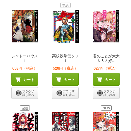
完結
シャドーハウス
高校鉄拳伝タフ
君のことが大大
1
1
大大大好...
658円（税込）
528円（税込）
627円（税込）
カート
カート
カート
ブラウザ
ブラウザ
ブラウザ
試し読み
試し読み
試し読み
完結
NEW