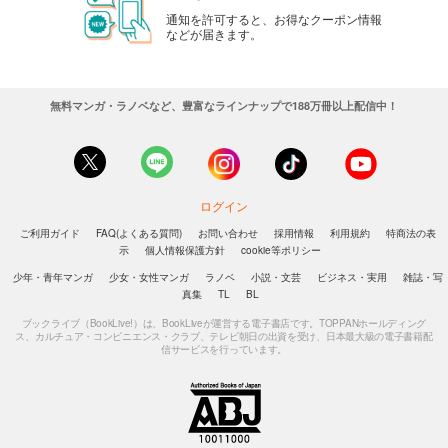
通知を許可すると、お得なクーポン情報
などが届きます。
無料マンガ・ラノベなど、豊富なラインナップで188万冊以上配信中！
ログイン
ご利用ガイド
FAQ(よくある質問)
お問い合わせ
採用情報
利用規約
特商法の表
示
個人情報保護方針
cookie等ポリシー
少年・青年マンガ
少女・女性マンガ
ラノベ
小説・文芸
ビジネス・実用
雑誌・写
真集
TL
BL
ブックライブ（BookLive!）は、BookLiveが運営する電子書店です。TOPPANホールディング
ス、カルチュア・コンビニエンス・クラブ、テレビ朝日の出資を受け、日本最大級の電子書籍配
信サービスを行っています。