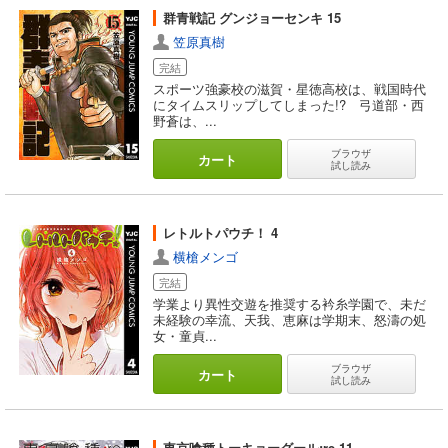
群青戦記 グンジョーセンキ 15
笠原真樹
完結
スポーツ強豪校の滋賀・星徳高校は、戦国時代
にタイムスリップしてしまった!? 弓道部・西
野蒼は、...
ブラウザ
カート
試し読み
レトルトパウチ！ 4
横槍メンゴ
完結
学業より異性交遊を推奨する衿糸学園で、未だ
未経験の幸流、天我、恵麻は学期末、怒濤の処
女・童貞...
ブラウザ
カート
試し読み
東京喰種トーキョーグール:re 11