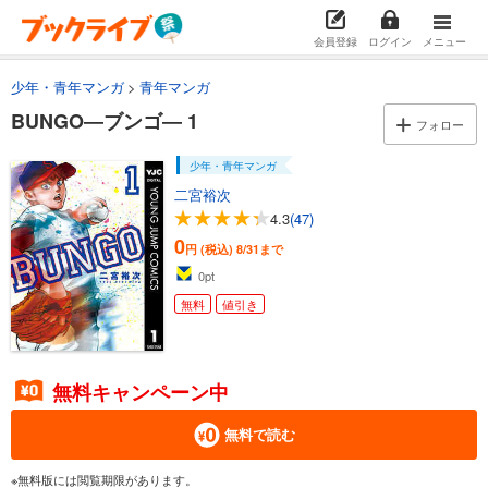
会員登録
ログイン
メニュー
少年・青年マンガ
青年マンガ
BUNGO―ブンゴ― 1
フォロー
少年・青年マンガ
二宮裕次
4.3
(47)
0
円 (税込)
8/31まで
0
pt
無料
値引き
無料キャンペーン中
無料で読む
※無料版には閲覧期限があります。