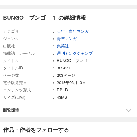
あらすじを表示する
BUNGO―ブンゴ― 27
BUNGO―ブンゴ― 1 の詳細情報
606
円 (税込)
カート
カテゴリ
少年・青年マンガ
ジャンル
青年マンガ
試し読み
あらすじを表示する
出版社
集英社
掲載誌・レーベル
週刊ヤングジャンプ
BUNGO―ブンゴ― 28
タイトル
BUNGO―ブンゴ―
606
円 (税込)
タイトルID
329420
カート
ページ数
203ページ
電子版発売日
2015年08月19日
試し読み
あらすじを表示する
コンテンツ形式
EPUB
サイズ(目安)
43MB
BUNGO―ブンゴ― 29
606
円 (税込)
閲覧環境
カート
試し読み
作品・作者をフォローする
あらすじを表示する