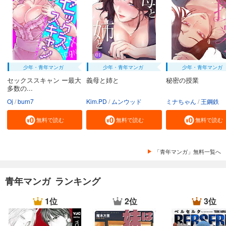
カート
試し読み
あらすじを表示する
BUNGO―ブンゴ― 40
752
円 (税込)
少年・青年マンガ
少年・青年マンガ
少年・青年マンガ
カート
セックススキャン ー最大
義母と姉と
秘密の授業
多数の...
試し読み
Oj
burn7
Kim.PD
ムンウッド
ミナちゃん
王鋼鉄
あらすじを表示する
無料で読む
無料で読む
無料で読む
BUNGO―ブンゴ― 41
752
円 (税込)
カート
「青年マンガ」無料一覧へ
試し読み
青年マンガ ランキング
あらすじを表示する
BUNGO-unreal- 1［BUNGO―ブンゴ― 42］
1位
2位
3位
731
円 (税込)
カート