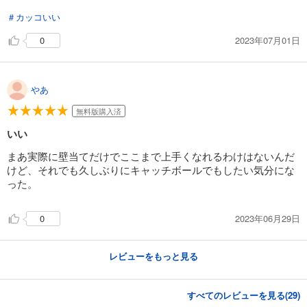
試し読み
あらすじを表示する
＃カッコいい
BUNGO―ブンゴ― 24
2023年07月01日
0
564
円 (税込)
カート
やあ
試し読み
無料版購入済
あらすじを表示する
いい
BUNGO―ブンゴ― 25
まあ実際に壁当てだけでここまで上手くなれるわけはないんだ
606
円 (税込)
カート
けど、それでも久しぶりにキャッチボールでもしたい気分にな
った。
試し読み
あらすじを表示する
2023年06月29日
0
BUNGO―ブンゴ― 26
606
円 (税込)
レビューをもっと見る
カート
すべてのレビューを見る(
29
)
試し読み