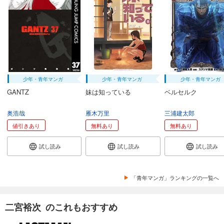
試し読み
あらすじを表示する
BUNGO-unreal- 2［BUNGO―ブンゴ― 43］
770
円 (税込)
カート
続巻入荷
少年・青年マンガ
少年・青年マンガ
少年・青年マンガ
試し読み
GANTZ
妹は知っている
ベルセルク
あらすじを表示する
奥浩哉
雁木万里
三浦建太郎
値引きあり
無料あり
無料あり
試し読み
試し読み
試し読み
「青年マンガ」ランキングの一覧へ
二宮裕次 のこれもおすすめ