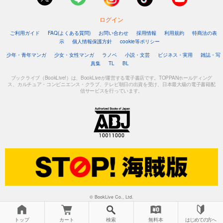
ログイン
ご利用ガイド
FAQ(よくある質問)
お問い合わせ
採用情報
利用規約
特商法の表
示
個人情報保護方針
cookie等ポリシー
少年・青年マンガ
少女・女性マンガ
ラノベ
小説・文芸
ビジネス・実用
雑誌・写
真集
TL
BL
ブックライブ（BookLive!）は、BookLiveが運営する電子書店です。TOPPANホールディング
ス、カルチュア・コンビニエンス・クラブ、テレビ朝日の出資を受け、日本最大級の電子書籍配
信サービスを行っています。
© BookLive Co., Ltd.
トップ
カート
検索
無料本
はじめての方へ