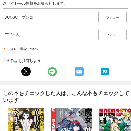
新刊やセール情報をお知らせします。
BUNGO―ブンゴ― 30
606
円 (税込)
BUNGO―ブンゴ―
カート
フォロー
試し読み
二宮裕次
フォロー
あらすじを表示する
BUNGO―ブンゴ― 31
フォロー機能について
606
円 (税込)
カート
この作品を共有しよう
試し読み
あらすじを表示する
BUNGO―ブンゴ― 32
この本をチェックした人は、こんな本もチェックして
606
円 (税込)
います
カート
試し読み
あらすじを表示する