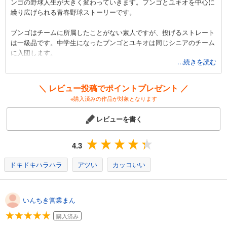
ンゴの野球人生が大きく変わっていきます。ブンゴとユキオを中心に
カート
繰り広げられる青春野球ストーリーです。
試し読み
ブンゴはチームに所属したことがない素人ですが、投げるストレート
あらすじを表示する
は一級品です。中学生になったブンゴとユキオは同じシニアのチーム
に入団します。
BUNGO―ブンゴ― 15
...続きを読む
ブンゴが規格外のストレートで強敵を圧倒していくストーリーにワク
564
ワクが止まりません。ライバルのユキオと共に成長し、全身全霊で野
円 (税込)
カート
球に取り組む姿に胸が熱くなります。このマンガを読んで自分ももっ
＼ レビュー投稿でポイントプレゼント ／
と頑張らなきゃと感じました。野球の経験がない人でも楽しめるマン
※購入済みの作品が対象となります
試し読み
ガなのでぜひ読んでみてください。
あらすじを表示する
レビューを書く
BUNGO―ブンゴ― 16
564
4.3
円 (税込)
カート
ドキドキハラハラ
アツい
カッコいい
試し読み
あらすじを表示する
いんちき営業まん
BUNGO―ブンゴ― 17
購入済み
564
円 (税込)
カート