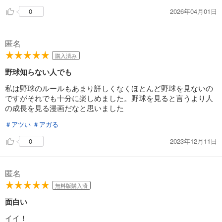
試し読み
2026年04月01日
0
あらすじを表示する
BUNGO―ブンゴ― 21【ストア限定カラーイラスト付き】
匿名
564
円 (税込)
購入済み
カート
野球知らない人でも
試し読み
私は野球のルールもあまり詳しくなくほとんど野球を見ないの
あらすじを表示する
ですがそれでも十分に楽しめました。野球を見ると言うより人
の成長を見る漫画だなと思いました
BUNGO―ブンゴ― 22
564
円 (税込)
＃アツい
＃アガる
カート
2023年12月11日
0
試し読み
あらすじを表示する
匿名
BUNGO―ブンゴ― 23
無料版購入済
564
円 (税込)
カート
面白い
イイ！