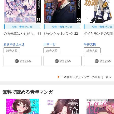
679
円 (税込)
カート
試し読み
あらすじを表示する
少年・青年マンガ
少年・青年マンガ
少年・青年マンガ
BUNGO―ブンゴ― 37
のあ先輩はともだち。 11
ジャンケットバンク 22
ダイヤモンドの功罪 
679
円 (税込)
カート
あきやまえんま
田中一行
平井大橋
続巻入荷
続巻入荷
続巻入荷
試し読み
あらすじを表示する
試し読み
試し読み
試し読み
BUNGO―ブンゴ― 38
679
円 (税込)
「週刊ヤングジャンプ」の最新刊一覧へ
カート
試し読み
無料で読める青年マンガ
あらすじを表示する
BUNGO―ブンゴ― 39
731
円 (税込)