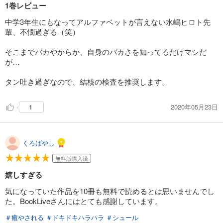
1巻レビュー
試し読み
中学3年生にもなってアルファベットが言えない水嶋ヒロト先
あらすじを表示する
輩、不憫過ぎる（笑）
BUNGO―ブンゴ― 18
そこまでバカやからか、自身のバカさを知ってるだけマシだ
が…
564
円 (税込)
カート
タン吐き過ぎなので、結核の検査を推奨します。
試し読み
あらすじを表示する
2020年05月23日
1
BUNGO―ブンゴ― 19
564
円 (税込)
カート
くろばやし
無料版購入済
試し読み
あらすじを表示する
嬉しすぎる
BUNGO―ブンゴ― 20
気になっていた作品を10冊も無料で読めるとは思いませんでし
た。BookLiveさんにはとても感謝しています。
564
円 (税込)
カート
＃癒やされる
＃ドキドキハラハラ
＃シュール