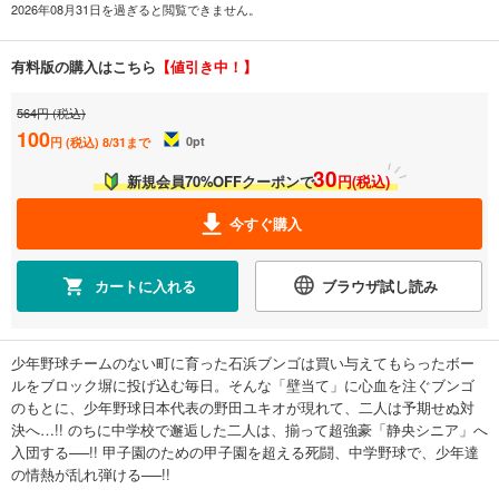
2026年08月31日を過ぎると閲覧できません。
有料版の購入はこちら
【値引き中！】
564円 (税込)
100
0
pt
円 (税込)
8/31まで
30
新規会員70%OFFクーポンで
円(税込)
今すぐ購入
カートに入れる
ブラウザ試し読み
少年野球チームのない町に育った石浜ブンゴは買い与えてもらったボー
ルをブロック塀に投げ込む毎日。そんな「壁当て」に心血を注ぐブンゴ
のもとに、少年野球日本代表の野田ユキオが現れて、二人は予期せぬ対
決へ…!! のちに中学校で邂逅した二人は、揃って超強豪「静央シニア」へ
入団する──!! 甲子園のための甲子園を超える死闘、中学野球で、少年達
の情熱が乱れ弾ける──!!