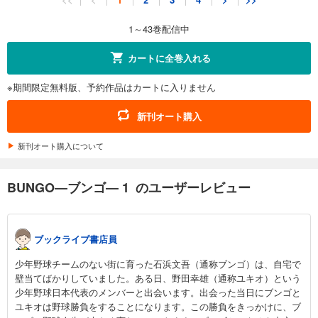
564
円 (税込)
カート
1～43巻配信中
試し読み
カートに全巻入れる
あらすじを表示する
※期間限定無料版、予約作品はカートに入りません
BUNGO―ブンゴ― 12
564
円 (税込)
新刊オート購入
カート
新刊オート購入について
試し読み
あらすじを表示する
BUNGO―ブンゴ― 1 のユーザーレビュー
BUNGO―ブンゴ― 13
564
円 (税込)
カート
ブックライブ書店員
試し読み
少年野球チームのない街に育った石浜文吾（通称ブンゴ）は、自宅で
あらすじを表示する
壁当てばかりしていました。ある日、野田幸雄（通称ユキオ）という
少年野球日本代表のメンバーと出会います。出会った当日にブンゴと
BUNGO―ブンゴ― 14
ユキオは野球勝負をすることになります。この勝負をきっかけに、ブ
564
円 (税込)