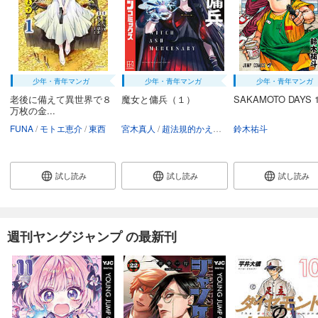
BUNGO―ブンゴ― 33
679
円 (税込)
カート
試し読み
あらすじを表示する
少年・青年マンガ
少年・青年マンガ
少年・青年マンガ
老後に備えて異世界で８
魔女と傭兵（１）
SAKAMOTO DAYS 
BUNGO―ブンゴ― 34
万枚の金...
679
円 (税込)
FUNA
モトエ恵介
東西
宮木真人
超法規的かえる
叶世べんち
鈴木祐斗
カート
試し読み
試し読み
試し読み
試し読み
あらすじを表示する
BUNGO―ブンゴ― 35
679
円 (税込)
カート
週刊ヤングジャンプ の最新刊
試し読み
あらすじを表示する
BUNGO―ブンゴ― 36