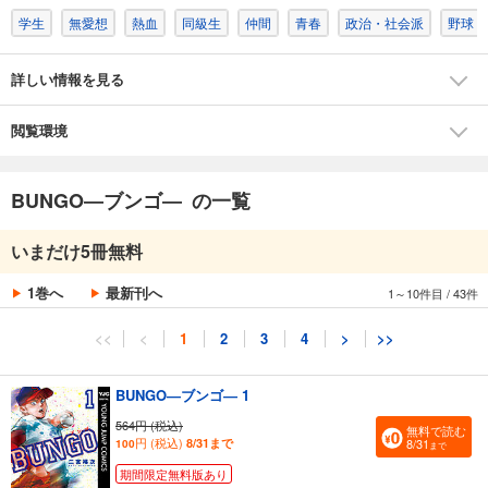
学生
無愛想
熱血
同級生
仲間
青春
政治・社会派
野球
詳しい情報を見る
閲覧環境
BUNGO―ブンゴ― の一覧
いまだけ5冊無料
1巻へ
最新刊へ
1～10件目
/
43件
<<
<
1
2
3
4
>
>>
BUNGO―ブンゴ― 1
564円 (税込)
無料で読む
円 (税込)
8/31まで
8/31
100
まで
期間限定無料版あり