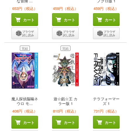
な冒険 ...
ノクロ版 1
653円（税込）
459円（税込）
459円（税込）
カート
カート
カート
ブラウザ
ブラウザ
ブラウザ
試し読み
試し読み
試し読み
完結
完結
魔人探偵脳噛ネ
遊☆戯☆王 カ
テラフォーマー
ウロ モ...
ラー版 1
ズ 1
408円（税込）
810円（税込）
731円（税込）
カート
カート
カート