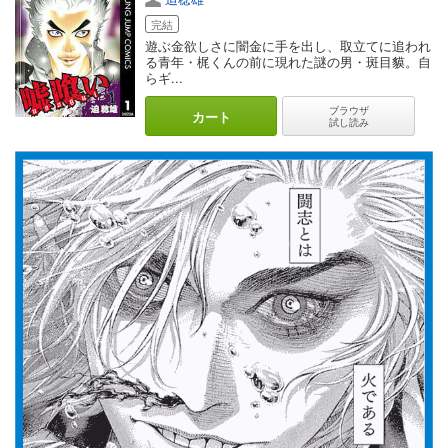
完結
遊ぶ金欲しさに闇金に手を出し、取立てに追われ
る青年・梶くんの前に現れた謎の男・斑目貘。自
らギ...
ブラウザ
カート
試し読み