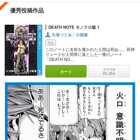
優秀投稿作品
DEATH NOTE モノクロ版 1
大場つぐみ
/
小畑健
完結
このノートに名前を書かれた人間は死ぬ…。死神
リュークが人間界に落とした一冊のノート
「DEATH NO...
ブラウザ
カート
試し読み