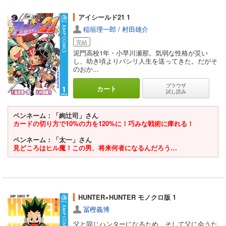
アイシールド21 1
稲垣理一郎
/
村田雄介
完結
泥門高校1年・小早川瀬那。気弱な性格が災い
し、幼き頃よりパシリ人生を送ってきた。だがそ
のおか...
ブラウザ
カート
試し読み
ペンネーム：「絢辻司」さん
カードの切り方で10%の力を120%に！巧みな戦術に痺れる！
ペンネーム：「太一」さん
見どころはヒル魔！この男、将来何者になるんだろう…
HUNTER×HUNTER モノクロ版 1
冨樫義博
父と同じハンターになるため、そして父に会うた