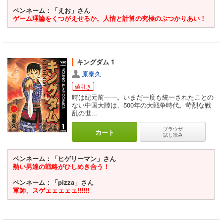
ペンネーム：「えお」さん
ゲーム理論をくつがえせるか。人情と計算の究極のぶつかりあい！
キングダム 1
原泰久
値引き
時は紀元前――。いまだ一度も統一されたことの
ない中国大陸は、500年の大戦争時代。苛烈な戦
乱の世...
ブラウザ
カート
試し読み
ペンネーム：「ヒゲリーマン」さん
熱い男達の戦略がひしめき合う！
ペンネーム：「pizza」さん
軍師、スゲェェェェェ!!!!!!