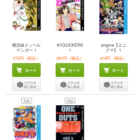
横浜線ドッペル
87CLOCKERS
enigme【エニ
ゲンガー 1
1
グマ】 1
575円（税込）
587円（税込）
418円（税込）
カート
カート
カート
ブラウザ
ブラウザ
ブラウザ
試し読み
試し読み
試し読み
完結
完結