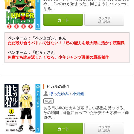
め、ゴンの旅が始まった。同じようにハンターに
なる...
ブラウザ
カート
試し読み
ペンネーム：「ペンタゴン」さん
ただ殴り合うバトルではない！！己の能力を最大限に活かす頭脳戦
ペンネーム：「むぅ」さん
何度でも読み返したくなる、少年ジャンプ漫画の最高傑作
ヒカルの碁 1
ほったゆみ
/
小畑健
完結
ある日小6のヒカルは蔵で古い碁盤を見つける。
その瞬間、碁盤に宿っていた平安の天才棋士・藤
原佐...
ブラウザ
カート
試し読み