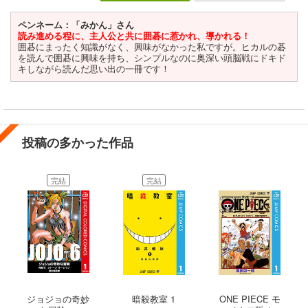
ペンネーム：「みかん」さん
読み進める程に、主人公と共に囲碁に惹かれ、導かれる！
囲碁にまったく知識がなく、興味がなかった私ですが。ヒカルの碁
を読んで囲碁に興味を持ち、シンプルなのに奥深い頭脳戦にドキド
キしながら読んだ思い出の一冊です！
投稿の多かった作品
完結
完結
ジョジョの奇妙
暗殺教室 1
ONE PIECE モ