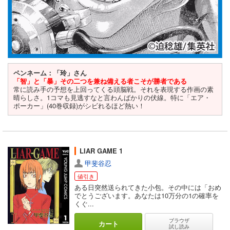
ペンネーム：「玲」さん
「智」と「暴」その二つを兼ね備える者こそが勝者である
常に読み手の予想を上回ってくる頭脳戦。それを表現する作画の素
晴らしさ。1コマも見逃すなと言わんばかりの伏線。特に「エア・
ポーカー」(40巻収録)がシビれるほど熱い！
LIAR GAME 1
甲斐谷忍
値引き
ある日突然送られてきた小包。その中には「おめ
でとうございます。あなたは10万分の1の確率を
くぐ...
ブラウザ
カート
試し読み