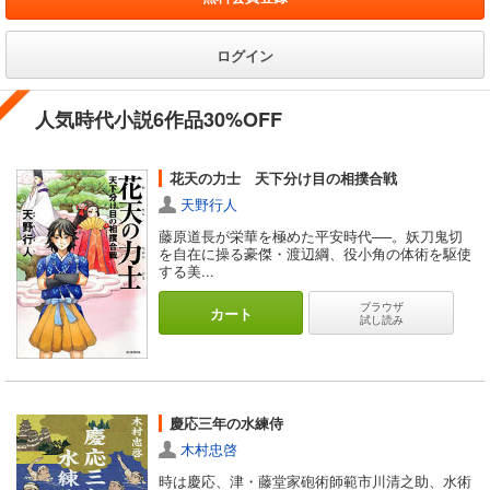
ログイン
人気時代小説6作品30%OFF
花天の力士 天下分け目の相撲合戦
天野行人
藤原道長が栄華を極めた平安時代──。妖刀鬼切
を自在に操る豪傑・渡辺綱、役小角の体術を駆使
する美...
ブラウザ
カート
試し読み
慶応三年の水練侍
木村忠啓
時は慶応、津・藤堂家砲術師範市川清之助、水術