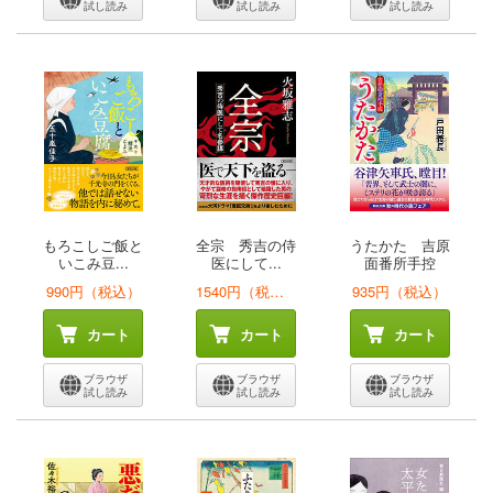
試し読み
試し読み
試し読み
もろこしご飯と
全宗 秀吉の侍
うたかた 吉原
いこみ豆...
医にして...
面番所手控
990円（税込）
1540円（税込）
935円（税込）
カート
カート
カート
ブラウザ
ブラウザ
ブラウザ
試し読み
試し読み
試し読み