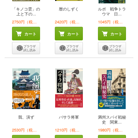
「キノコ雲」の
暦のしずく
ルポ 戦争トラ
上と下の...
ウマ 日...
2750円（税込）
2420円（税込）
1045円（税込）
カート
カート
カート
ブラウザ
ブラウザ
ブラウザ
試し読み
試し読み
試し読み
我、演ず
バサラ将軍
満州スパイ戦秘
史 関東...
2530円（税込）
1210円（税込）
1980円（税込）