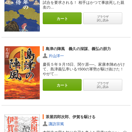
試合を要求される！ 相手はかつて事故死した親
友の...
ブラウザ
カート
試し読み
島津の陣風 義久の深謀、義弘の胆力
片山洋一
慶長５年９月15日、関ケ原──。家康本陣めがけ
て、島津義弘率いる1500の軍勢が駆け抜けた！
やがて...
ブラウザ
カート
試し読み
茶屋四郎次郎、伊賀を駆ける
諏訪宗篤