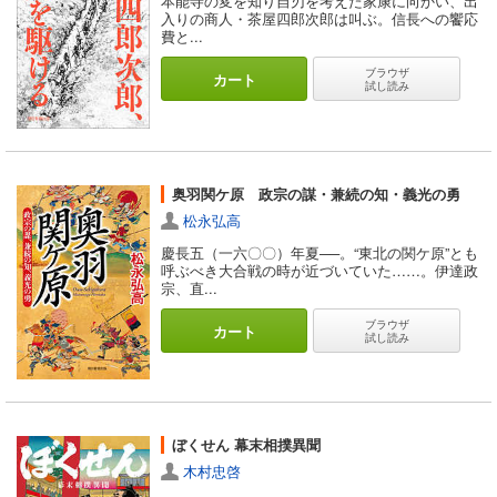
本能寺の変を知り自刃を考えた家康に向かい、出
入りの商人・茶屋四郎次郎は叫ぶ。信長への饗応
費と...
ブラウザ
カート
試し読み
奥羽関ケ原 政宗の謀・兼続の知・義光の勇
松永弘高
慶長五（一六〇〇）年夏──。“東北の関ケ原”とも
呼ぶべき大合戦の時が近づいていた……。伊達政
宗、直...
ブラウザ
カート
試し読み
ぼくせん 幕末相撲異聞
木村忠啓