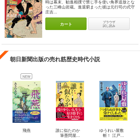
時は幕末、勧進相撲で禁じ手を使い角界追放とな
った三峰山岩蔵。進退窮まった彼は元行司の式守
庄吉...
ブラウザ
カート
試し読み
朝日新聞出版の売れ筋歴史時代小説
NEW
飛燕
誰に似たのか
ゆうれい屋敷
筆墨問屋...
斬！ 江戸...