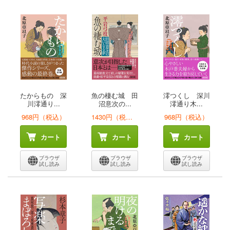
たからもの 深
魚の棲む城 田
澪つくし 深川
川澪通り...
沼意次の...
澪通り木...
968円（税込）
1430円（税込）
968円（税込）
カート
カート
カート
ブラウザ
ブラウザ
ブラウザ
試し読み
試し読み
試し読み