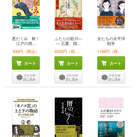
悪だくみ 斬！
ふたりの歌川―
女たちの太平洋
江戸の用...
― 広重、国...
戦争
836円（税込）
2200円（税込）
1199円（税込）
カート
カート
カート
ブラウザ
ブラウザ
ブラウザ
試し読み
試し読み
試し読み