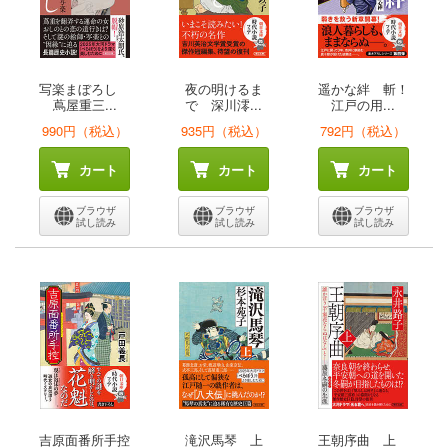
写楽まぼろし
夜の明けるま
遥かな絆 斬！
蔦屋重三...
で 深川澪...
江戸の用...
990円（税込）
935円（税込）
792円（税込）
カート
カート
カート
ブラウザ
ブラウザ
ブラウザ
試し読み
試し読み
試し読み
吉原面番所手控
滝沢馬琴 上
王朝序曲 上