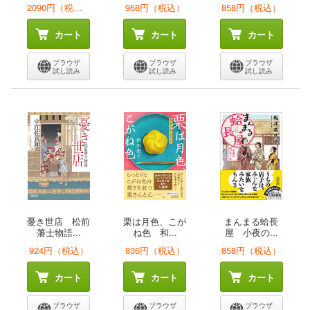
2090円（税込）
968円（税込）
858円（税込）
カート
カート
カート
ブラウザ
ブラウザ
ブラウザ
試し読み
試し読み
試し読み
憂き世店 松前
栗は月色、こが
まんまる蛤長
藩士物語...
ね色 和...
屋 小夜の...
924円（税込）
836円（税込）
858円（税込）
カート
カート
カート
ブラウザ
ブラウザ
ブラウザ