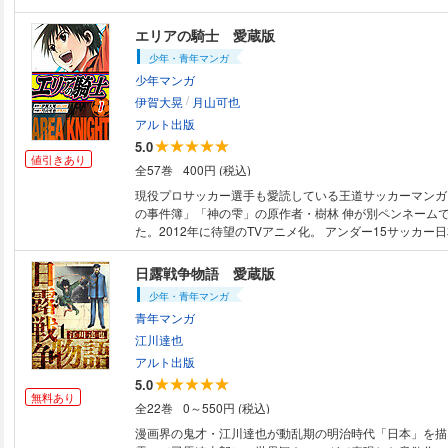
用な恋愛ストーリー。 1994年テレビ朝日系にてドラマ化
郎、瀬戸朝香）。 ※作中の口絵を一部カラーで収録。 函館向陽高校3年の
エリアの騎士 愛蔵版
村上直樹は、学年一の秀才。 東大入学を目指しているが
少年・青年マンガ
をしている同級生・水野 遥を見た瞬間、恋に落ちた。 だ
少年マンガ
友・佐野も遥を狙っていたのだ。 果たして、付き合うの
/
伊賀大晃
月山可也
アルト出版
5.0
値引きあり
全57巻
400円 (税込)
現役プロサッカー選手も愛読している王道サッカーマンガ
の事件簿」「神の雫」の原作者・樹林 伸が別ペンネーム
た。2012年に待望のTVアニメ化。 アンダー15サッカー日本代表 不動の
10番、逢沢 傑（すぐる）を兄に持つ1歳年下の弟・駆（
れて目立たない存在だった。鎌倉学館中学校2年の駆はサ
日露戦争物語 愛蔵版
在籍しているが精神的に弱く、選手を辞めマネージャーに
少年・青年マンガ
本当は実力があると確信している主将で兄の傑はベンチ入
青年マンガ
試合に敢えてマネージャーの傑をワントップのフォワード
った。この采配はどう出るか…!? ＜目次＞第1巻 ＃1 兄弟 ＃2 見えない
江川達也
パスルート ＃3 本気のパス 初出：「週刊少年マガジン」（講談社）
アルト出版
2006年21・22合併号～24号掲載 原書：2006年8/17講
5.0
無料あり
全22巻
0～550円 (税込)
漫画界の鬼才・江川達也が動乱期の明治時代「日本」を描