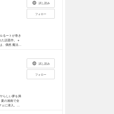
試し読み
フォロー
ルるートが巻き
れた話題作。 ※
るートの魔法は
回も、物に魂を
されかけてしま
きるのか？ ※
試し読み
＜目次＞
いがやってきた！
フォロー
話 ひとりぼっち
ルトしましょの巻
いい!?の巻 タ
社）1988～1989年
ヤらしい夢を満
フェに潜入。女
遊人の初期短編5