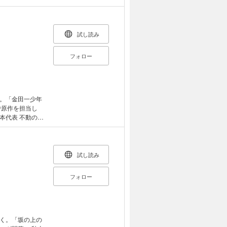
（主演：稲垣吾
、ある時、テニス
が、村上の親
試し読み
はどっちだ！
フォロー
。「金田一少年
で原作を担当し
かける）は影に隠
ッカー部にこそ
専念中。だが、
りを賭けた紅白
試し読み
で起用するのだ
フォロー
談社発行
く。「坂の上の