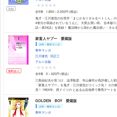
クシーな女社長が烈火のごとく怒る。 はたして、この事態
-
完結
全5巻
1,850～2,300円 (税込)
鬼才・江川達也の出世作「まじかる☆タルるートくん」の
4巻分が収録されているうえに、大変お買い得。 合本版1に
話～第34話）を収録！ 魔法陣から現れた魔法使い・タル
こすハチャメチャコメディー。 1990年にTVアニメ化され
絵を一部カラーで収録。 小学5年生の江戸城本丸は、偶然 魔法陣から魔法
家畜人ヤプー 愛蔵版
使い・タルるートを召喚してしまう。 だが、タルるート
少年・青年マンガ
なモノばかりで、制御不能になることが多い。 初回も、
青年マンガ
「まじっくん」で怪獣に意思を持たせ、 危うく殺されかけ
/
たして、本丸は有意義な小学生ライフを送ることができるの
江川達也
沼正三
小学2年生時の本丸とタルるートを描く特別読切を収録。
アルト出版
-
無料あり
全9巻
0～420円 (税込)
三島由紀夫が見つけ、澁澤龍彦、寺山修司が高評価した戦
「家畜人ヤプー」を鬼才・江川達也がコミック化！ その
見！ 196X年、西ドイツの とある山岳地帯で乗馬デートをしていた瀬部麟
太郎とその婚約者・クララ・フォン・コトヴィッツ嬢は、
のを目撃した。そして、その墜落したUFOの内部に侵入
GOLDEN BOY 愛蔵版
には絶世の美女が倒れているのだった。名をボーリーン。
少年・青年マンガ
女性の正体は一体…!? ＜目次＞第1巻 第一章「発端」第一話、第二話第二
青年マンガ
章「円盤艇の中で」第一～四話 第三章「驚くべき真相」第