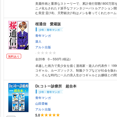
美麗作画と重厚なストーリーで、累計発行部数1800万部を
ニメ化もされたド派手なファンタジーバトルアクション開幕！ 奪還
む美堂 蛮(18)、天野銀次(18)はメシを奢ってくれたホー
還するためにヤクザの豪邸に忍び込む。特殊能力（蛮は1
る邪眼、銀次は電撃）を駆使し娘を探すが、ヤクザと全面
桜通信 愛蔵版
なり、絶体絶命のピンチに…!? ＜目次＞第1巻 ACT.1 奪還屋（ゲットバ
少年・青年マンガ
ッカーズ）登場！（1） ACT.1 奪還屋（ゲットバッカー
青年マンガ
ACT.1 奪還屋（ゲットバッカーズ）登場！（3）完 ACT
（とき）を奪り還せ！（1） ACT.2 誓いの瞬間（とき
遊人
（2） 初出：「週刊少年マガジン」（講談社）1999年17～21号掲載 原
アルト出版
書：1999年8/10講談社発行
-
無料あり
全20巻
0～550円 (税込)
卓越した画力で美少女を描く漫画家・遊人の代表作！ 199
コギャル、ルーズソックス、制服クラブなどが社会を賑わ
ス。そんな時代に一人の浪人生がコギャルとお嬢様との間
を繰り広げる。 静岡県伊豆の高校3年生・因幡冬馬は、東京での楽しい大
学生活を夢見て、東京の大学ばかり受験した。が、あえな
Dr.コトー診療所 超合本
た全大学に落ちた冬馬は東京で予備校生活に始める。だが
少年・青年マンガ
時に偶然出会ったお嬢様・四葉美咲子（みえこ）に「ボク
青年マンガ
とウソをつき、アプローチするのだった。このウソ 大丈夫？ ＜目次＞
巻 第1話 サクセスストーリーの始まり!? 第2話 キミ
山田貴敏
た理由 第3話 運命の分かれ道 第4話 新歓コンパ 第5
アルト出版
帰れない二人 第7話 傷心 第8話 約束 第9話 私はあな
5.0