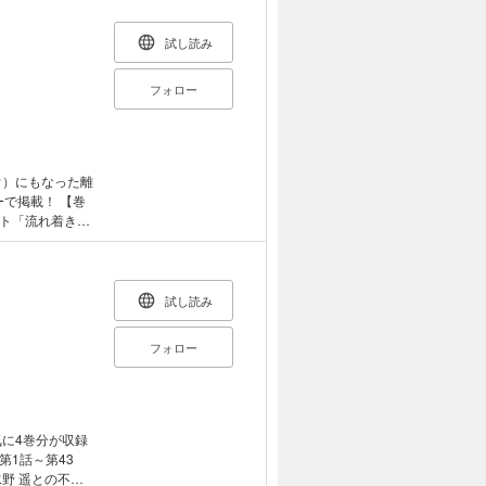
抜かずの4発 わ
 ホラー傑作ショ
試し読み
二 スペルマ
フォロー
ウ）にもなった離
ーで掲載！ 【巻
ト「流れ着きし
取って、無医村状
、医療設備が乏
土の病院に送る
試し読み
炎（盲腸）にか
本土に輸送するの
フォロー
r.コトー、島民に営
.5「Dr.コトー、
.7「Dr.コトー、
.9「Dr.コトー、
に4巻分が収録
第1話～第43
野 遥との不器