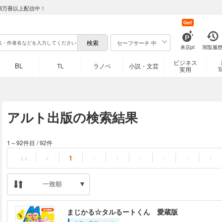
8万冊以上配信中！
Get!
セーフサーチ 中
来店pt
閲覧履
ビジネス
BL
TL
ラノベ
小説・文芸
実用
アルト出版の検索結果
1～92件目
/
92件
<<
<
1
・
・
・
・
・
・
一致順
まじかる☆タルるートくん 愛蔵版