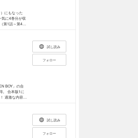
ウ）にもなった
一気に4巻分が収
（第1話～第44
巻）とカラーカ
医療ミスの責任
。 そこの診療所
試し読み
船で6時間かけ
村の少年が急性の
フォロー
はそのまま何もせ
N BOY」の合
得。 合本版1に
録！ 過激な内容の
多く男性にオスス
全過程を修得し、
あった。 愛車
試し読み
るコンピューター
そこで不注意なミ
フォロー
うなこわもてでセ