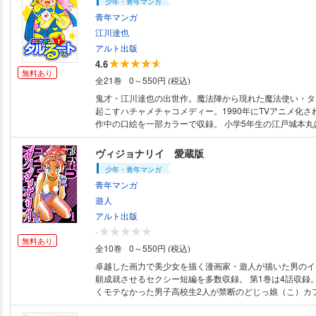
少年・青年マンガ
青年マンガ
江川達也
アルト出版
4.6
無料あり
全21巻
0～550円 (税込)
鬼才・江川達也の出世作。魔法陣から現れた魔法使い・タ
起こすハチャメチャコメディー。1990年にTVアニメ化さ
作中の口絵を一部カラーで収録。 小学5年生の江戸城本丸は、偶然 魔法陣
から魔法使い・タルるートを召喚してしまう。だが、タル
中途半端なモノばかりで、制御不能になることが多い。初
ヴィジョナリイ 愛蔵版
吹き込む「まじっくん」で怪獣に意思を持たせ、危うく殺
少年・青年マンガ
う。果たして、本丸は有意義な小学生ライフを送ることがで
青年マンガ
巻頭に小学2年生時の本丸とタルるートを描く特別読切を収録。 
第1巻 特別読切 タルるート登場の巻 第1話 大魔法使
遊人
の巻 第2話 生命（いのち）の魔法まじっくんの巻 第3
アルト出版
の世界の巻 第4話 本丸の魔法!?の巻 第5話 モーツァ
-
第6話 ままのおっぱいの巻 第7話 いいことするときもち
無料あり
全10巻
0～550円 (税込)
ルるートくん制作秘話 初出：週刊少年ジャンプ（集英
卓越した画力で美少女を描く漫画家・遊人が描いた男のイ
願成就させるセクシー短編を多数収録。 第1巻は4話収録。夏の湘南で全
くモテなかった男子高校生2人が禁断のどじっ娘（こ）カ
子高生やブルマ少女に癒してもらえる…かも!? ※その他、