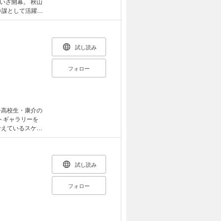
開幕。 秋山
参謀として活躍し
た。父が愛媛の
は火の車であっ
サム
第四號「石 垣」
試し読み
攘 夷」 第八
こひ）」 初
フォロー
21・22合併号
子高校生・康介の
トギャラリーを
静香が転校して
にしている。だ
して、この二人
試し読み
.5 抗争（2）
スケバン）現わる
フォロー
）vs総長（スケ