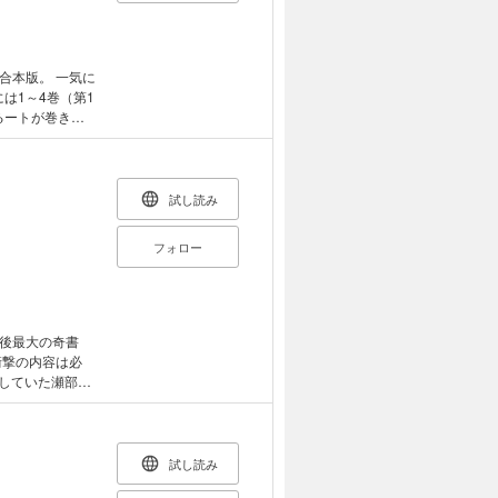
に錦太郎は…!?
合本版。 一気に
は1～4巻（第1
るートが巻き起
た。 ※作中の口
の魔法は中途半端
物に魂を吹き込む
試し読み
てしまう。 果
か？ ※巻頭に
フォロー
後最大の奇書
衝撃の内容は必
UFOが墜落する
してみると、そこ
果たして、この
試し読み
一話 あとが