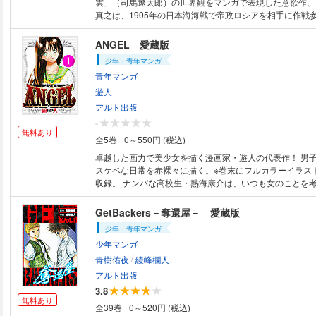
雲」（司馬遼太郎）の世界観をマンガで表現した意欲作、いざ
真之は、1905年の日本海海戦で帝政ロシアを相手に作戦
た名軍人である。だが、その幼少時代は赤貧にあえいでい
侍であったが明治になり失業。事業もうまくいかずに家計
ANGEL 愛蔵版
た。真之も近所の商人の子弟にいじめられる毎日が続く…。 第一號「
少年・青年マンガ
ライノ子」 第二號「急ガバ廻レ」 第三號「負ケン気」 
青年マンガ
第五號「不思議少年ノボル」第六號「刀ノ時代」 第七號「
號「兄 上」 第九號「ボッチャマ」 第十號「初 戀（はつ
遊人
出：「週刊ビッグコミックスピリッツ」（小学館）2001年
アルト出版
～31号
-
無料あり
全5巻
0～550円 (税込)
卓越した画力で美少女を描く漫画家・遊人の代表作！ 男
スケベな日常を赤裸々に描く。※巻末にフルカラーイラス
収録。 ナンパな高校生・熱海康介は、いつも女のことを考えているスケベ
男だった。そこに幼馴染の女子高生・姫乃樹（ひめのぎ）
きた。彼女は12年ぶりに会う康介が好きで再会を楽しみ
GetBackers－奪還屋－ 愛蔵版
が、その康介は色欲に染まったただのスケベだった。果た
少年・青年マンガ
の出会いはどう進むのか…!? ＜目次＞第1巻 VOL.1 再会 VOL.2 誓い
少年マンガ
VOL.3 総長（スケバン）の条件 VOL.4 抗争（1） VOL
/
VOL.6 抗争（3） VOL.7 抗争（4） VOL.8 総長（
青樹佑夜
綾峰欄人
VOL.9 康介（こうすけ）の逆襲 VOL.10 静香（しずか
アルト出版
バン） VOL.11 体育教師っていいな 初出：「週刊ヤングサンデー」（小
3.8
学館）
無料あり
全39巻
0～520円 (税込)