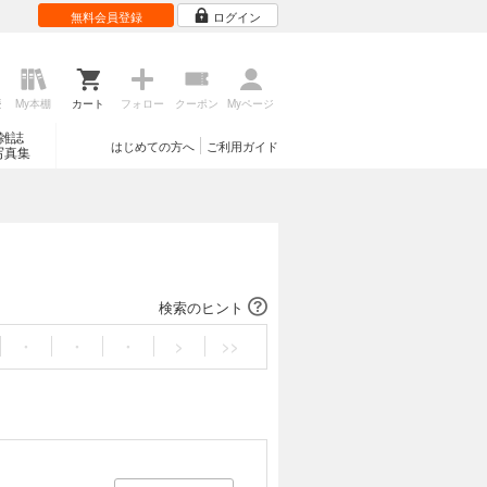
無料会員登録
ログイン
歴
My本棚
カート
フォロー
クーポン
Myページ
雑誌
はじめての方へ
ご利用ガイド
写真集
検索のヒント
・
・
・
>
>>