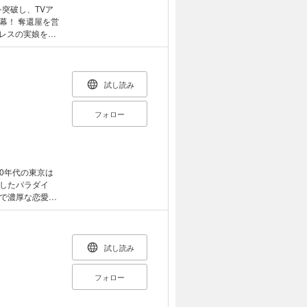
突破し、TVア
屋を営
ムレスの実娘を奪
分間幻を見させ
対決することに
ズ）登場！（2）
試し読み
.2 誓いの瞬間
）を奪り還せ！
フォロー
0年代の東京は
したパラダイ
で濃厚な恋愛劇
く撃沈。受験し
、慶應大学受験
も慶應生です」
試し読み
第1
があんなことをし
フォロー
話 初体験 第6話
たの… 第10話