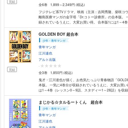
メッセージ13 初出：「週刊ヤングサンデー」（小学館）
完結
全6巻
1,899～2,349円 (税込)
フジテレビ系TVドラマ、映画（主演：吉岡秀隆、柴咲コ
離島医療マンガの金字塔「Dr.コトー診療所」の合本版。 
録されているうえに、大変お買い得。 合本版1には1～4巻
話）を収録！ ※巻末に特別カラーイラスト（すべての奇数
ット「流れ着きしモノ」（全巻収）も収録！ 東京の有名大学病院に勤務し
GOLDEN BOY 超合本
ていた優秀な外科医・五島健助（通称・Dr.コトー）は、 
少年・青年マンガ
を取って、無医村状態にある離島・古志木島にやってきた
青年マンガ
では、医療設備が乏しく、本格的な治療や手術はできず、 
て本土の病院に送ることしかできなかった。 そんな時、
江川達也
虫垂炎（盲腸）にかかってしまった！ はたして、コトー
アルト出版
ず本土に輸送するのか？ それとも…。
-
完結
全3巻
1,850円 (税込)
鬼才・江川達也が描く、お色気たっぷり青春物語「GOLDE
本版。 一気に4巻分が収録されているうえに、大変お買い
は1～4巻（レッスン0～9話、スタディー1～28話）を収
ボーイ・ミーツ・ガールストーリー。 セクシーな描写が
メ。 ※作中の口絵を一部カラーで収録。 大江錦太郎(25)は、さすらいのフ
まじかる☆タルるートくん 超合本
リーター。 だが、その実態は日本最難関の東大法学部の
少年・青年マンガ
いる意味を見出せなくなったため、自主退学した異端児で
青年マンガ
（自転車）に乗って、全国を巡っている錦太郎は、 とあ
ソフトメーカーでアルバイトをすることになる。 だが、
江川達也
スから重要なプログラムを消してしまった。 女王様のよ
アルト出版