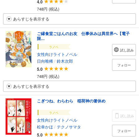
4.0
748円 (税込)
あらすじを表示する
ご縁食堂ごはんのお友 仕事休みは異世界へ【電子
限...
ラノベ
試し読み
女性向けライトノベル
日向唯稀
/
鈴木次郎
フォロー
5.0
748円 (税込)
あらすじを表示する
こぎつね、わらわら 稲荷神の箸休め
ラノベ
試し読み
女性向けライトノベル
松幸かほ
/
テクノサマタ
フォロー
5.0