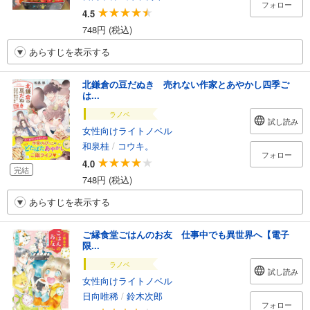
フォロー
4.5
748円 (税込)
あらすじを表示する
北鎌倉の豆だぬき 売れない作家とあやかし四季ご
は...
ラノベ
試し読み
女性向けライトノベル
和泉桂
/
コウキ。
フォロー
4.0
完結
748円 (税込)
あらすじを表示する
ご縁食堂ごはんのお友 仕事中でも異世界へ【電子
限...
ラノベ
試し読み
女性向けライトノベル
日向唯稀
/
鈴木次郎
フォロー