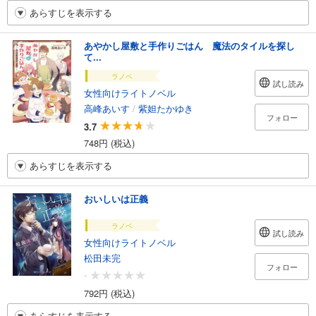
あらすじを表示する
あやかし屋敷と手作りごはん 魔法のタイルを探し
て...
ラノベ
試し読み
女性向けライトノベル
高峰あいす
/
紫妲たかゆき
フォロー
3.7
748円 (税込)
あらすじを表示する
おいしいは正義
ラノベ
試し読み
女性向けライトノベル
松田未完
フォロー
-
792円 (税込)
あらすじを表示する