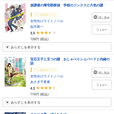
放課後の帰宅部探偵 学校のジンクスと六色の謎
ラノベ
試し読み
女性向けライトノベル
如月新一
フォロー
3.5
726円 (税込)
あらすじを表示する
宝石王子と五つの謎 おしゃべりシェパードと内緒の
話
ラノベ
試し読み
女性向けライトノベル
あさぎ千夜春
フォロー
4.2
770円 (税込)
あらすじを表示する