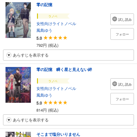
零の記憶
ラノベ
試し読み
女性向けライトノベル
風島ゆう
フォロー
5.0
792円 (税込)
あらすじを表示する
零の記憶 瞬く星と見えない絆
ラノベ
試し読み
女性向けライトノベル
風島ゆう
フォロー
5.0
814円 (税込)
あらすじを表示する
そこまで塩分いりません