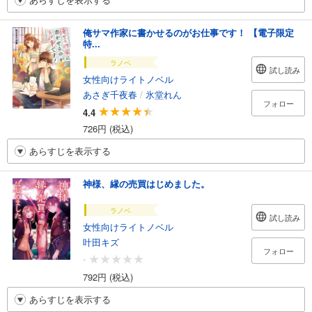
俺サマ作家に書かせるのがお仕事です！ 【電子限定
特...
ラノベ
試し読み
女性向けライトノベル
あさぎ千夜春
/
氷堂れん
フォロー
4.4
726円 (税込)
あらすじを表示する
神様、縁の売買はじめました。
ラノベ
試し読み
女性向けライトノベル
叶田キズ
フォロー
-
792円 (税込)
あらすじを表示する