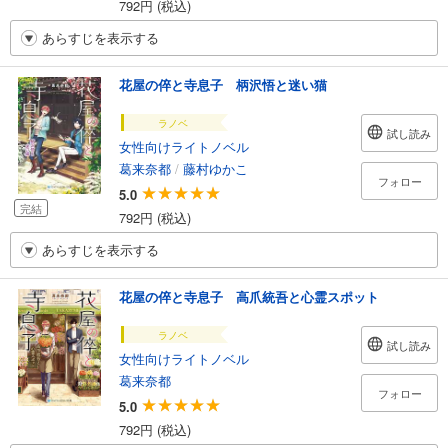
792円 (税込)
あらすじを表示する
花屋の倅と寺息子 柄沢悟と迷い猫
ラノベ
試し読み
女性向けライトノベル
葛来奈都
/
藤村ゆかこ
フォロー
5.0
完結
792円 (税込)
あらすじを表示する
花屋の倅と寺息子 高爪統吾と心霊スポット
ラノベ
試し読み
女性向けライトノベル
葛来奈都
フォロー
5.0
792円 (税込)