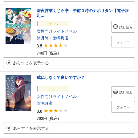
深夜営業くじら亭 午前０時のナポリタン【電子限
定...
ラノベ
試し読み
女性向けライトノベル
綺月陣
/
鬼嶋兵伍
フォロー
3.5
748円 (税込)
あらすじを表示する
成仏しなくて良いですか？
ラノベ
試し読み
女性向けライトノベル
雪鳴月彦
フォロー
3.0
792円 (税込)
あらすじを表示する