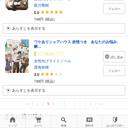
藍川竜樹
フォロー
5.0
748円 (税込)
あらすじを表示する
ワケありシェアハウス 妖怪つき あなたのお悩み、
解...
ラノベ
試し読み
女性向けライトノベル
渡海奈穂
フォロー
3.0
748円 (税込)
あらすじを表示する
<<
<
1
・
・
・
>
>>
さらに絞り込む
トップ
カート
検索
無料本
はじめての方へ