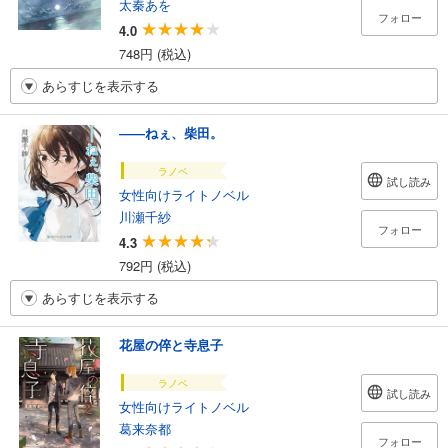
太秦あを
フォロー
4.0
748円 (税込)
あらすじを表示する
――ねぇ、柴田。
ラノベ
試し読み
女性向けライトノベル
川瀬千紗
フォロー
4.3
792円 (税込)
あらすじを表示する
花屋の倅と寺息子
ラノベ
試し読み
女性向けライトノベル
葛来奈都
フォロー