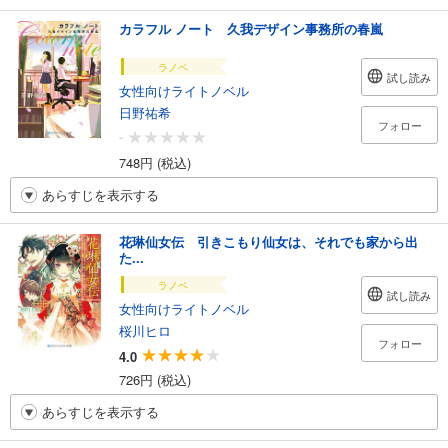
カラフル ノート 久我デザイン事務所の春嵐
ラノベ
試し読み
女性向けライトノベル
日野祐希
フォロー
-
748円 (税込)
あらすじを表示する
花琳仙女伝 引きこもり仙女は、それでも家から出
た...
ラノベ
試し読み
女性向けライトノベル
桜川ヒロ
フォロー
4.0
726円 (税込)
あらすじを表示する