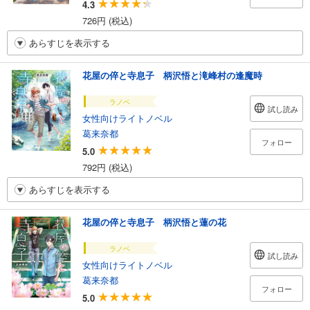
4.3
726円 (税込)
あらすじを表示する
花屋の倅と寺息子 柄沢悟と滝峰村の逢魔時
ラノベ
試し読み
女性向けライトノベル
葛来奈都
フォロー
5.0
792円 (税込)
あらすじを表示する
花屋の倅と寺息子 柄沢悟と蓮の花
ラノベ
試し読み
女性向けライトノベル
葛来奈都
フォロー
5.0