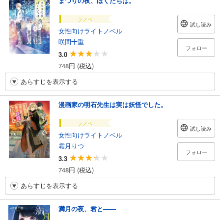
まつりの夜、ぼくたちは。
ラノベ
試し読み
女性向けライトノベル
咲間十重
フォロー
3.0
748円 (税込)
あらすじを表示する
漫画家の明石先生は実は妖怪でした。
ラノベ
試し読み
女性向けライトノベル
霜月りつ
フォロー
3.3
748円 (税込)
あらすじを表示する
満月の夜、君と――