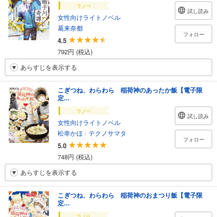
ラノベ
試し読み
女性向けライトノベル
葛来奈都
フォロー
4.5
792円 (税込)
あらすじを表示する
こぎつね、わらわら 稲荷神のあったか飯【電子限
定...
ラノベ
試し読み
女性向けライトノベル
松幸かほ
/
テクノサマタ
フォロー
5.0
748円 (税込)
あらすじを表示する
こぎつね、わらわら 稲荷神のおまつり飯【電子限
定...
ラノベ