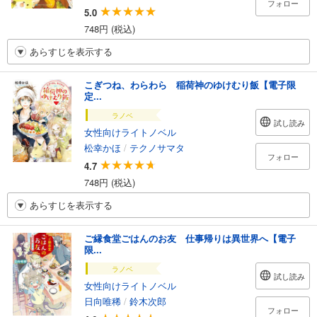
フォロー
5.0
748円 (税込)
あらすじを表示する
こぎつね、わらわら 稲荷神のゆけむり飯【電子限
定...
ラノベ
試し読み
女性向けライトノベル
松幸かほ
/
テクノサマタ
フォロー
4.7
748円 (税込)
あらすじを表示する
ご縁食堂ごはんのお友 仕事帰りは異世界へ【電子
限...
ラノベ
試し読み
女性向けライトノベル
日向唯稀
/
鈴木次郎
フォロー