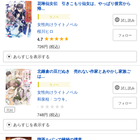
花琳仙女伝 引きこもり仙女は、やっぱり後宮から
帰...
ラノベ
試し読み
女性向けライトノベル
桜川ヒロ
フォロー
4.7
726円 (税込)
あらすじを表示する
北鎌倉の豆だぬき 売れない作家とあやかし家族ご
は...
ラノベ
試し読み
女性向けライトノベル
和泉桂
/
コウキ。
フォロー
-
完結
748円 (税込)
あらすじを表示する
喫茶ルパンで極秘の捜査