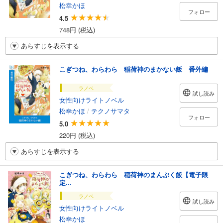
松幸かほ
フォロー
4.5
748円 (税込)
あらすじを表示する
こぎつね、わらわら 稲荷神のまかない飯 番外編
ラノベ
試し読み
女性向けライトノベル
松幸かほ
/
テクノサマタ
フォロー
5.0
220円 (税込)
あらすじを表示する
こぎつね、わらわら 稲荷神のまんぷく飯【電子限
定...
ラノベ
試し読み
女性向けライトノベル
松幸かほ