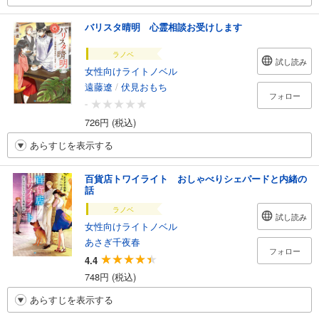
バリスタ晴明 心霊相談お受けします
ラノベ
試し読み
女性向けライトノベル
遠藤遼
/
伏見おもち
フォロー
-
726円 (税込)
あらすじを表示する
百貨店トワイライト おしゃべりシェパードと内緒の
話
ラノベ
試し読み
女性向けライトノベル
あさぎ千夜春
フォロー
4.4
748円 (税込)
あらすじを表示する