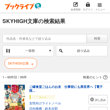
会員登録
ログイン
メニュー
SKYHIGH文庫の検索結果
検索
一致順
絞り込み
×
SKYHIGH文庫
1～65件目
/
65件
検索のヒント
ご縁食堂ごはんのお友 仕事前にも異世界へ【電子
限...
ラノベ
試し読み
女性向けライトノベル
日向唯稀
/
鈴木次郎