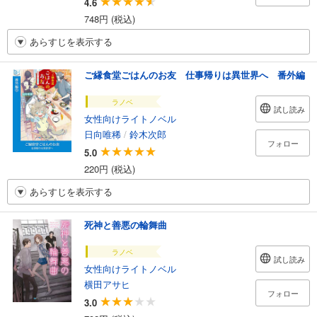
4.6
748円 (税込)
あらすじを表示する
ご縁食堂ごはんのお友 仕事帰りは異世界へ 番外編
ラノベ
試し読み
女性向けライトノベル
日向唯稀
/
鈴木次郎
フォロー
5.0
220円 (税込)
あらすじを表示する
死神と善悪の輪舞曲
ラノベ
試し読み
女性向けライトノベル
横田アサヒ
フォロー
3.0