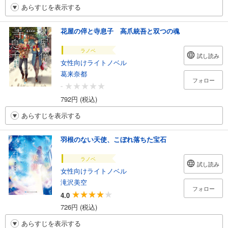
あらすじを表示する
花屋の倅と寺息子 高爪統吾と双つの魂
ラノベ
試し読み
女性向けライトノベル
葛来奈都
フォロー
-
792円 (税込)
あらすじを表示する
羽根のない天使、こぼれ落ちた宝石
ラノベ
試し読み
女性向けライトノベル
滝沢美空
フォロー
4.0
726円 (税込)
あらすじを表示する