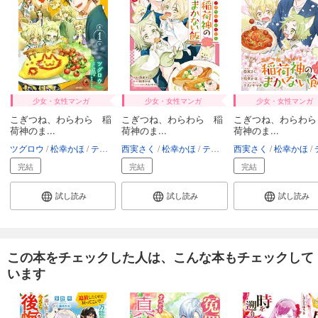
少女・女性マンガ
少女・女性マンガ
少女・女性マンガ
こぎつね、わらわら 稲
こぎつね、わらわら 稲
こぎつね、わらわら
荷神のま...
荷神のま...
荷神のま...
ツグロウ
松幸かほ
テクノサマタ
西実さく
松幸かほ
テクノサマタ
西実さく
松幸かほ
テク
完結
完結
完結
試し読み
試し読み
試し読み
この本をチェックした人は、こんな本もチェックして
います