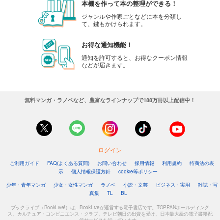
本棚を作って本の整理ができる！
ジャンルや作家ごとなどに本を分類し
て、鍵もかけられます。
お得な通知機能！
通知を許可すると、お得なクーポン情報
などが届きます。
無料マンガ・ラノベなど、豊富なラインナップで188万冊以上配信中！
ログイン
ご利用ガイド
FAQ(よくある質問)
お問い合わせ
採用情報
利用規約
特商法の表
示
個人情報保護方針
cookie等ポリシー
少年・青年マンガ
少女・女性マンガ
ラノベ
小説・文芸
ビジネス・実用
雑誌・写
真集
TL
BL
ブックライブ（BookLive!）は、BookLiveが運営する電子書店です。TOPPANホールディング
ス、カルチュア・コンビニエンス・クラブ、テレビ朝日の出資を受け、日本最大級の電子書籍配
信サービスを行っています。