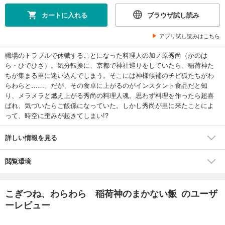
カートに入れる
ブラウザ試し読み
アプリ試し読みはこちら
職場のトラブルで休職することになった料理人の加ノ原秀尚（かのは
ら・ひでひさ）。気分転換に、京都で神社巡りをしていたら、稲荷神た
ちが集まる里に迷い込んでしまう。そこには神様候補のチビ狐たちがわ
らわらと……。だが、その食卓に上がるのがインスタント食品だと知
り、メラメラと燃え上がる秀尚の料理人魂。思わず料理を作ったら超喜
ばれ、気づいたらご飯係になっていた。しかし秀尚が里に来たことによ
って、時空に歪みが起きてしまい!?
詳しい情報を見る
閲覧環境
こぎつね、わらわら 稲荷神のまかない飯 のユーザ
ーレビュー