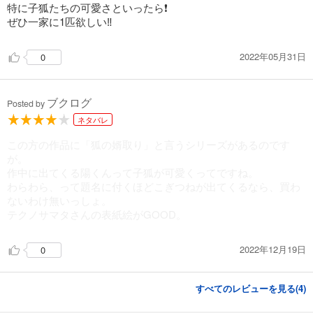
特に子狐たちの可愛さといったら❗️
ぜひ一家に1匹欲しい‼️
2022年05月31日
0
ブクログ
Posted by
ネタバレ
この方の作品に「狐の婿取り」と言うシリーズがあるのです
が。
作中に出てくる陽くんって子狐が可愛くってですね。
わらわら、って題名に付くほどこぎつねが出てくるなら、買わ
ないわけ無いっしょ。
テクノサマタさんの表紙絵がGOOD。
2022年12月19日
0
すべてのレビューを見る(
4
)