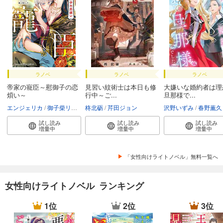
ラノベ
ラノベ
ラノベ
帝家の寵臣～慰御子の恋
見習い紋術士は本日も修
大嫌いな婚約者は理
煩い～
行中～ご...
旦那様で...
エンジェリカ
御子柴リョウ
柊北砺
芹田ジョン
沢野いずみ
春野薫久
試し読み
試し読み
試し読み
増量中
増量中
増量中
「女性向けライトノベル」無料一覧へ
女性向けライトノベル ランキング
1位
2位
3位