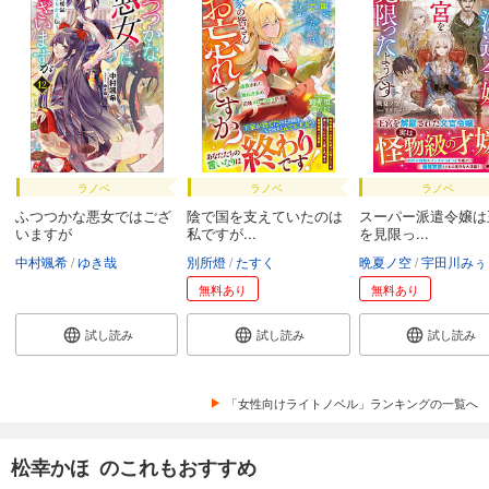
ラノベ
ラノベ
ラノベ
ふつつかな悪女ではござ
陰で国を支えていたのは
スーパー派遣令嬢は
いますが
私ですが...
を見限っ...
中村颯希
ゆき哉
別所燈
たすく
晩夏ノ空
宇田川みぅ
無料あり
無料あり
試し読み
試し読み
試し読み
「女性向けライトノベル」ランキングの一覧へ
松幸かほ のこれもおすすめ