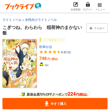
会員登録
ログイン
メニュー
ライトノベル
女性向けライトノベル
こぎつね、わらわら 稲荷神のまかない
フォロー
飯
ラノベ
松幸かほ
4.5
(12)
748
円 (税込)
3
pt
224
新規会員70%OFFクーポンで
円(税込)
今すぐ購入