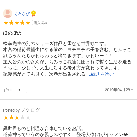
くろさび
購入済み
ほのぼの
松幸先生の別のシリーズ作品と重なる世界観です。
本宮の稲荷候補生になる前の、ヨチヨチの子を含む、ちみっこ
狐ちゃんたちがわらわらと出てきます。かわいー！！
主人公のかのさんが、ちみっこ狐達に囲まれて暫く生活を送る
うちに、少しずつ人生に対する考え方が変わってきます。
読後感がとても良く、次巻が出版される
...続きを読む
2019年04月28日
0
ブクログ
Posted by
異世界ものと料理が合体しているお話。
稲荷神っていうのが親しみやすく、登場人物(?)がイケメン❤️