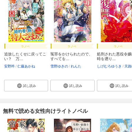
ラノベ
ラノベ
ラノベ
追放したくせに戻ってこ
冤罪をかけられたので、
処刑された悪役令嬢
い？ 万...
すべてを...
時を遡り...
安野吽
仁藤あかね
雪野ゆきの
れんた
しげむろゆうき
天路ゆう
試し読み
試し読み
試し読み
無料で読める女性向けライトノベル