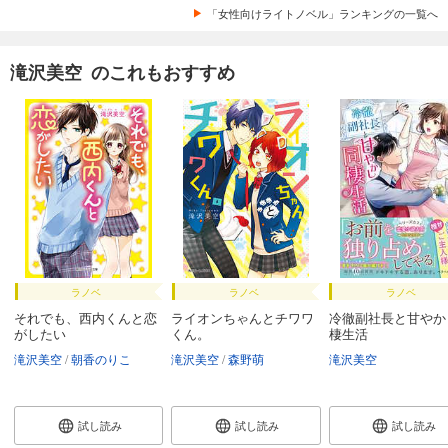
「女性向けライトノベル」ランキングの一覧へ
滝沢美空 のこれもおすすめ
ラノベ
ラノベ
ラノベ
それでも、西内くんと恋
ライオンちゃんとチワワ
冷徹副社長と甘やか
がしたい
くん。
棲生活
滝沢美空
朝香のりこ
滝沢美空
森野萌
滝沢美空
試し読み
試し読み
試し読み