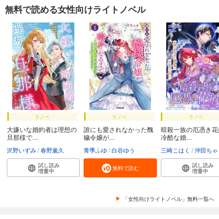
無料で読める女性向けライトノベル
ラノベ
ラノベ
ラノベ
大嫌いな婚約者は理想の
誰にも愛されなかった醜
暗殺一族の厄憑き花
旦那様で...
穢令嬢が...
冷酷な婚...
沢野いずみ
春野薫久
青季ふゆ
白谷ゆう
三崎こはく
沖田ちゃ
試し読み
試し読み
無料で読む
増量中
増量中
「女性向けライトノベル」無料一覧へ