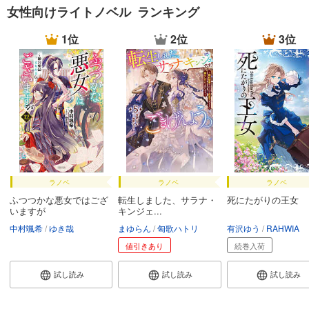
女性向けライトノベル ランキング
1位
2位
3位
ラノベ
ラノベ
ラノベ
ふつつかな悪女ではござ
転生しました、サラナ・
死にたがりの王女
いますが
キンジェ...
中村颯希
ゆき哉
まゆらん
匈歌ハトリ
有沢ゆう
RAHWIA
値引きあり
続巻入荷
試し読み
試し読み
試し読み