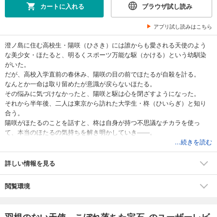
カートに入れる
ブラウザ試し読み
アプリ試し読みはこちら
澄ノ島に住む高校生・陽咲（ひさき）には誰からも愛される天使のよう
な美少女・ほたると、明るくスポーツ万能な駆（かける）という幼馴染
がいた。
だが、高校入学直前の春休み、陽咲の目の前でほたるが自殺を計る。
なんとか一命は取り留めたが意識が戻らないほたる。
その悩みに気づけなかったと、陽咲と駆は心を閉ざすようになった。
それから半年後、二人は東京から訪れた大学生・柊（ひいらぎ）と知り
合う。
陽咲がほたるのことを話すと、柊は自身が持つ不思議なチカラを使っ
て、本当のほたるの気持ちを解き明かしていき――。
...続きを読む
詳しい情報を見る
閲覧環境
羽根のない天使、こぼれ落ちた宝石 のユーザーレビ