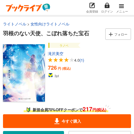
会員登録
ログイン
メニュー
ライトノベル
女性向けライトノベル
羽根のない天使、こぼれ落ちた宝石
フォロー
ラノベ
滝沢美空
4.0
(1)
726
円 (税込)
3
pt
217
新規会員70%OFFクーポンで
円(税込)
今すぐ購入