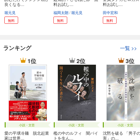
良くなる...
料お試し...
料お試し...
堀元見
福岡太朗
堀元見
田中宏和
無料
無料
無料
ランキング
一覧
>>
1位
2位
3位
小説・文芸
小説・文芸
小説・文芸
愛の平壌冷麺 脱北起業
檻の中のルフィ 闇バイ
沈黙を破る 「男子
家は世界...
トを生ん...
害」の...