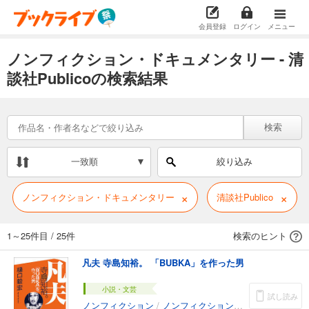
会員登録
ログイン
メニュー
ノンフィクション・ドキュメンタリー - 清
談社Publicoの検索結果
検索
一致順
絞り込み
×
×
ノンフィクション・ドキュメンタリー
清談社Publico
1～25件目
/
25件
検索のヒント
凡夫 寺島知裕。 「BUBKA」を作った男
小説・文芸
試し読み
ノンフィクション
/
ノンフィクション・ドキュメンタリー