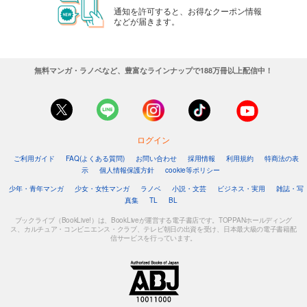
通知を許可すると、お得なクーポン情報
などが届きます。
無料マンガ・ラノベなど、豊富なラインナップで188万冊以上配信中！
ログイン
ご利用ガイド
FAQ(よくある質問)
お問い合わせ
採用情報
利用規約
特商法の表
示
個人情報保護方針
cookie等ポリシー
少年・青年マンガ
少女・女性マンガ
ラノベ
小説・文芸
ビジネス・実用
雑誌・写
真集
TL
BL
ブックライブ（BookLive!）は、BookLiveが運営する電子書店です。TOPPANホールディング
ス、カルチュア・コンビニエンス・クラブ、テレビ朝日の出資を受け、日本最大級の電子書籍配
信サービスを行っています。