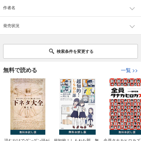
作者名
発売状況
検索条件を変更する
無料で読める
一覧
>>
読むだけでグングン頭が
超知的！しもねた部 無
全員タナカヒロカズ