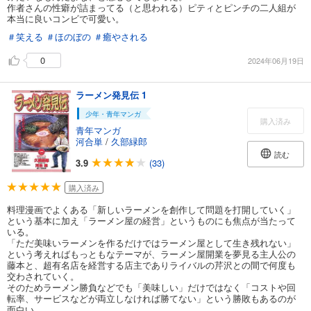
作者さんの性癖が詰まってる（と思われる）ピティとピンチの二人組が
本当に良いコンビで可愛い。
＃笑える
＃ほのぼの
＃癒やされる
0
2024年06月19日
ラーメン発見伝 1
少年・青年マンガ
購入済み
青年マンガ
河合単
/
久部緑郎
読む
3.9
(33)
購入済み
料理漫画でよくある「新しいラーメンを創作して問題を打開していく」
という基本に加え「ラーメン屋の経営」というものにも焦点が当たって
いる。
「ただ美味いラーメンを作るだけではラーメン屋として生き残れない」
という考えればもっともなテーマが、ラーメン屋開業を夢見る主人公の
藤本と、超有名店を経営する店主でありライバルの芹沢との間で何度も
交わされていく。
そのためラーメン勝負などでも「美味しい」だけではなく「コストや回
転率、サービスなどが両立しなければ勝てない」という勝敗もあるのが
面白い。