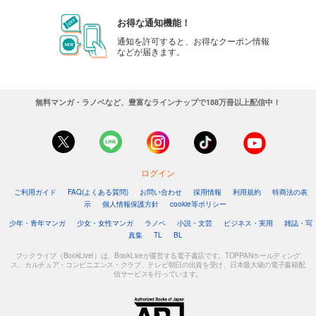
お得な通知機能！
通知を許可すると、お得なクーポン情報
などが届きます。
無料マンガ・ラノベなど、豊富なラインナップで188万冊以上配信中！
ログイン
ご利用ガイド
FAQ(よくある質問)
お問い合わせ
採用情報
利用規約
特商法の表
示
個人情報保護方針
cookie等ポリシー
少年・青年マンガ
少女・女性マンガ
ラノベ
小説・文芸
ビジネス・実用
雑誌・写
真集
TL
BL
ブックライブ（BookLive!）は、BookLiveが運営する電子書店です。TOPPANホールディング
ス、カルチュア・コンビニエンス・クラブ、テレビ朝日の出資を受け、日本最大級の電子書籍配
信サービスを行っています。