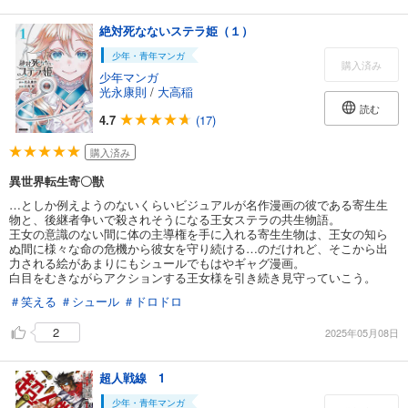
絶対死なないステラ姫（１）
少年・青年マンガ
購入済み
少年マンガ
光永康則
/
大高稲
読む
4.7
(17)
購入済み
異世界転生寄〇獣
…としか例えようのないくらいビジュアルが名作漫画の彼である寄生生
物と、後継者争いで殺されそうになる王女ステラの共生物語。
王女の意識のない間に体の主導権を手に入れる寄生生物は、王女の知ら
ぬ間に様々な命の危機から彼女を守り続ける…のだけれど、そこから出
力される絵があまりにもシュールでもはやギャグ漫画。
白目をむきながらアクションする王女様を引き続き見守っていこう。
＃笑える
＃シュール
＃ドロドロ
2
2025年05月08日
超人戦線 1
少年・青年マンガ