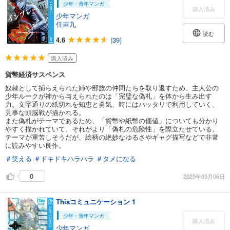
少年・青年マンガ
購入済み
少年マンガ
住吉九
読む
4.6
(39)
購入済み
貨幣経済サスペンス
奴隷として捕らえられた姉や部族の仲間たちを取り返すため、主人公の
少年ルークが神から与えられたのは「完璧な偽札」を体から生み出す
力。文字通りの紙切れを知恵と勇気、時にはハッタリで利用していく、
見事な頭脳戦が描かれる。
また偽札がテーマであるため、「貨幣や紙幣の価値」についても分かり
やすく描かれていて、それがより「偽札の危険性」を際立たせている。
テーマが重苦しそうだが、絵柄の絶妙なゆるさやギャグ描写などで非常
に読みやすい良作。
＃笑える
＃ドキドキハラハラ
＃タメになる
0
2025年05月06日
Thisコミュニケーション 1
少年・青年マンガ
購入済み
少年マンガ