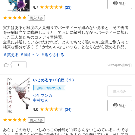
読む
4.7
(23)
購入済み
実力はあるが極度の人見知りでパーティーが組めない勇者と、その勇者
を報酬目当てに暗殺しようとして互いに敵対しながらパーティーに加わ
った三人娘たちのコメディ冒険譚。
全員に共通しているのだけれど、とんでもなく強いのに全員ご別方向で
純真な部分が多くて「かわいいなこいつら」となりながら読める作品。
＃笑える
＃胸キュン
＃癒やされる
1
2025年05月02日
いじめるヤバイ奴（１）
少年・青年マンガ
購入済み
少年マンガ
中村なん
読む
4.0
(34)
購入済み
あらすじの通り、いじめっこの仲島が白咲さんをいじめている…のでは
なく、白咲さんが仲島に自分をいじめるように仕向けている。そして白