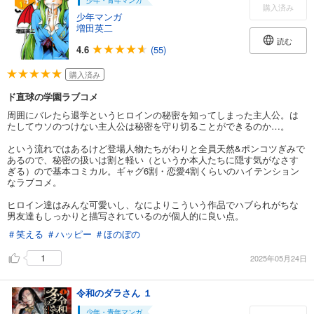
少年・青年マンガ
購入済み
少年マンガ
増田英二
読む
4.6
(55)
購入済み
ド直球の学園ラブコメ
周囲にバレたら退学というヒロインの秘密を知ってしまった主人公。は
たしてウソのつけない主人公は秘密を守り切ることができるのか…。
という流れではあるけど登場人物たちがわりと全員天然&ポンコツぎみで
あるので、秘密の扱いは割と軽い（というか本人たちに隠す気がなさす
ぎる）ので基本コミカル。ギャグ6割・恋愛4割くらいのハイテンション
なラブコメ。
ヒロイン達はみんな可愛いし、なによりこういう作品でハブられがちな
男友達もしっかりと描写されているのが個人的に良い点。
＃笑える
＃ハッピー
＃ほのぼの
1
2025年05月24日
令和のダラさん １
少年・青年マンガ