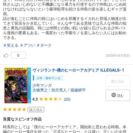
咲さんはいじめないと不機嫌になり暴力を行使するので仲島はいじめ続
けなければならないという爆弾処理を続ける仲島の姿を楽しむギャグ漫
画。
話が進むごとに仲島の前にはいじめを邪魔するイカれた登場人物達が出
てきて状況をかき乱していく。そんな中である意味では凡人な仲島の知
恵と勇気の頭脳戦、時には仲間との熱い戦いが繰り広げられる少年バト
ル漫画の要素もある。一風変わった学園モノを楽しみたい人にはお勧め
できる。
＃笑える
＃アツい
＃ダーク
0
2025年04月30日
ヴィジランテ-僕のヒーローアカデミア ILLEGALS- 1
少年・青年マンガ
購入済み
少年マンガ
古橋秀之
/
別天荒人
/
堀越耕平
読む
4.3
(23)
購入済み
良質なスピンオフ作品
時系列としては「僕のヒーローアカデミア」開始前と思われる時期。本
編のヒーロー免許を持った「正式なヒーロー」とは違い、正しい心を持