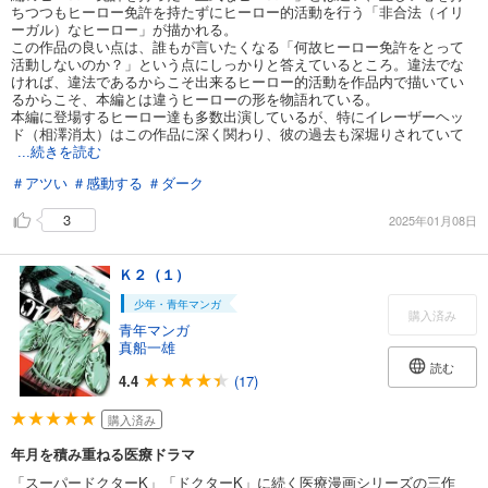
ちつつもヒーロー免許を持たずにヒーロー的活動を行う「非合法（イリ
ーガル）なヒーロー」が描かれる。
この作品の良い点は、誰もが言いたくなる「何故ヒーロー免許をとって
活動しないのか？」という点にしっかりと答えているところ。違法でな
ければ、違法であるからこそ出来るヒーロー的活動を作品内で描いてい
るからこそ、本編とは違うヒーローの形を物語れている。
本編に登場するヒーロー達も多数出演しているが、特にイレーザーヘッ
ド（相澤消太）はこの作品に深く関わり、彼の過去も深堀りされていて
...続きを読む
＃アツい
＃感動する
＃ダーク
3
2025年01月08日
Ｋ２（１）
少年・青年マンガ
購入済み
青年マンガ
真船一雄
読む
4.4
(17)
購入済み
年月を積み重ねる医療ドラマ
「スーパードクターK」「ドクターK」に続く医療漫画シリーズの三作