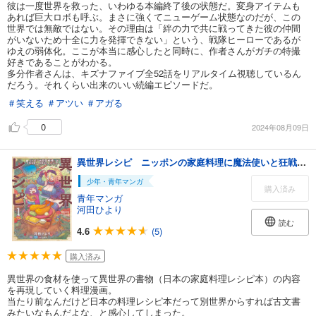
彼は一度世界を救った、いわゆる本編終了後の状態だ。変身アイテムも
あれば巨大ロボも呼ぶ。まさに強くてニューゲーム状態なのだが、この
世界では無敵ではない。その理由は「絆の力で共に戦ってきた彼の仲間
がいないため十全に力を発揮できない」という、戦隊ヒーローであるが
ゆえの弱体化。ここが本当に感心したと同時に、作者さんがガチの特撮
好きであることがわかる。
多分作者さんは、キズナファイブ全52話をリアルタイム視聴しているん
だろう。それくらい出来のいい続編エピソードだ。
＃笑える
＃アツい
＃アガる
0
2024年08月09日
異世界レシピ ニッポンの家庭料理に魔法使いと狂戦士が挑んでみた【カラーページ増量版】 (1)
少年・青年マンガ
購入済み
青年マンガ
河田ひより
読む
4.6
(5)
購入済み
異世界の食材を使って異世界の書物（日本の家庭料理レシピ本）の内容
を再現していく料理漫画。
当たり前なんだけど日本の料理レシピ本だって別世界からすれば古文書
みたいなもんだよな、と感心してしまった。