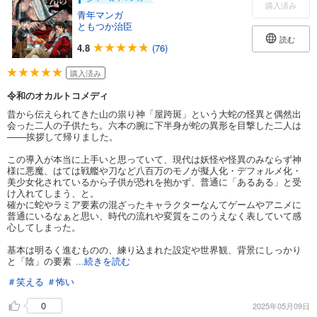
購入済み
青年マンガ
ともつか治臣
読む
4.8
(76)
購入済み
令和のオカルトコメディ
昔から伝えられてきた山の祟り神「屋跨斑」という大蛇の怪異と偶然出
会った二人の子供たち。六本の腕に下半身が蛇の異形を目撃した二人は
───挨拶して帰りました。
この導入が本当に上手いと思っていて、現代は妖怪や怪異のみならず神
様に悪魔、はては戦艦や刀など八百万のモノが擬人化・デフォルメ化・
美少女化されているから子供が恐れを抱かず、普通に「あるある」と受
け入れてしまう、と。
確かに蛇やラミア要素の混ざったキャラクターなんてゲームやアニメに
普通にいるなぁと思い、時代の流れや変質をこのうえなく表していて感
心してしまった。
基本は明るく進むものの、練り込まれた設定や世界観、背景にしっかり
と「陰」の要素
...続きを読む
＃笑える
＃怖い
0
2025年05月09日