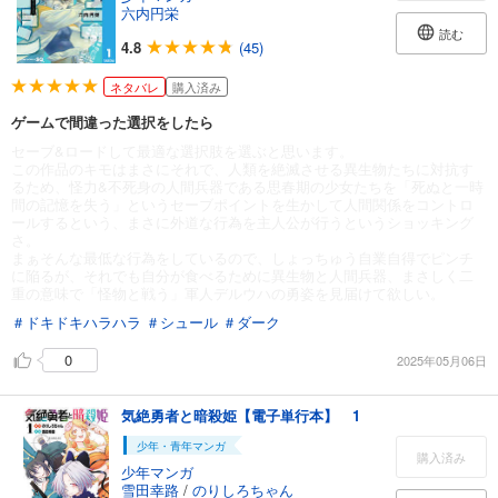
六内円栄
読む
4.8
(45)
ネタバレ
購入済み
ゲームで間違った選択をしたら
セーブ&ロードして最適な選択肢を選ぶと思います。
この作品のキモはまさにそれで、人類を絶滅させる異生物たちに対抗す
るため、怪力&不死身の人間兵器である思春期の少女たちを「死ぬと一時
間の記憶を失う」というセーブポイントを生かして人間関係をコントロ
ールするという、まさに外道な行為を主人公が行うというショッキング
さ。
まぁそんな最低な行為をしているので、しょっちゅう自業自得でピンチ
に陥るが、それでも自分が食べるために異生物と人間兵器、まさしく二
重の意味で「怪物と戦う」軍人デルウハの勇姿を見届けて欲しい。
＃ドキドキハラハラ
＃シュール
＃ダーク
0
2025年05月06日
気絶勇者と暗殺姫【電子単行本】 1
少年・青年マンガ
購入済み
少年マンガ
雪田幸路
/
のりしろちゃん