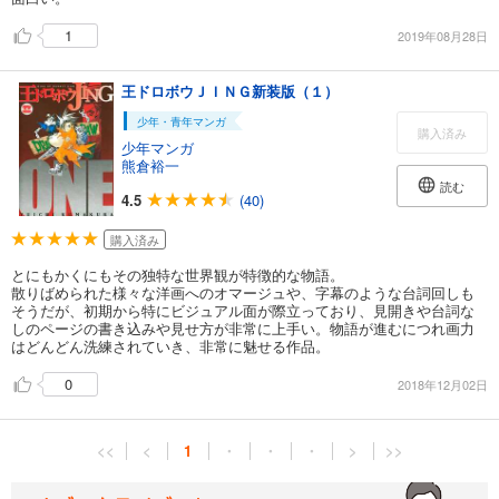
1
2019年08月28日
王ドロボウＪＩＮＧ新装版（１）
少年・青年マンガ
購入済み
少年マンガ
熊倉裕一
読む
4.5
(40)
購入済み
とにもかくにもその独特な世界観が特徴的な物語。
散りばめられた様々な洋画へのオマージュや、字幕のような台詞回しも
そうだが、初期から特にビジュアル面が際立っており、見開きや台詞な
しのページの書き込みや見せ方が非常に上手い。物語が進むにつれ画力
はどんどん洗練されていき、非常に魅せる作品。
0
2018年12月02日
<<
<
1
・
・
・
>
>>