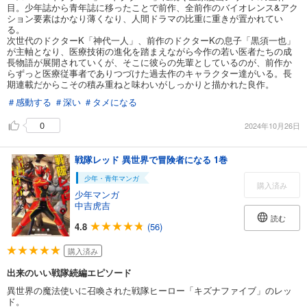
目。少年誌から青年誌に移ったことで前作、全前作のバイオレンス&アク
ション要素はかなり薄くなり、人間ドラマの比重に重きが置かれてい
る。
次世代のドクターK「神代一人」、前作のドクターKの息子「黒須一也」
が主軸となり、医療技術の進化を踏まえながら今作の若い医者たちの成
長物語が展開されていくが、そこに彼らの先輩としているのが、前作か
らずっと医療従事者でありつづけた過去作のキャラクター達がいる。長
期連載だからこその積み重ねと味わいがしっかりと描かれた良作。
＃感動する
＃深い
＃タメになる
0
2024年10月26日
戦隊レッド 異世界で冒険者になる 1巻
少年・青年マンガ
購入済み
少年マンガ
中吉虎吉
読む
4.8
(56)
購入済み
出来のいい戦隊続編エピソード
異世界の魔法使いに召喚された戦隊ヒーロー「キズナファイブ」のレッ
ド。