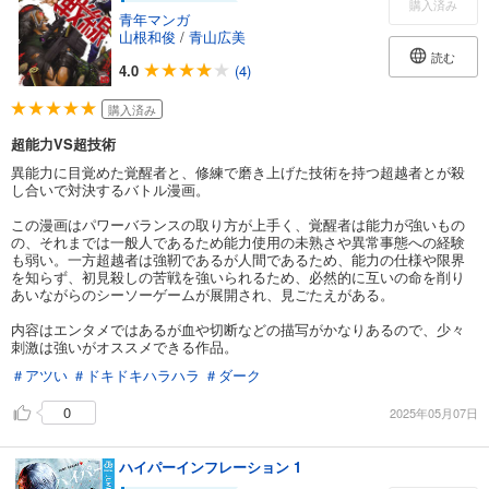
購入済み
青年マンガ
山根和俊
/
青山広美
読む
4.0
(4)
購入済み
超能力VS超技術
異能力に目覚めた覚醒者と、修練で磨き上げた技術を持つ超越者とが殺
し合いで対決するバトル漫画。
この漫画はパワーバランスの取り方が上手く、覚醒者は能力が強いもの
の、それまでは一般人であるため能力使用の未熟さや異常事態への経験
も弱い。一方超越者は強靭であるが人間であるため、能力の仕様や限界
を知らず、初見殺しの苦戦を強いられるため、必然的に互いの命を削り
あいながらのシーソーゲームが展開され、見ごたえがある。
内容はエンタメではあるが血や切断などの描写がかなりあるので、少々
刺激は強いがオススメできる作品。
＃アツい
＃ドキドキハラハラ
＃ダーク
0
2025年05月07日
ハイパーインフレーション 1