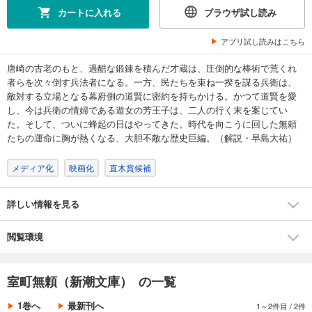
カートに入れる
ブラウザ試し読み
アプリ試し読みはこちら
唐崎の古老のもと、過酷な鍛錬を積んだ才蔵は、圧倒的な棒術で荒くれ
者らを次々倒す兵法者になる。一方、民たちを束ね一揆を謀る兵衛は、
敵対する立場となる幕府側の道賢に密約を持ちかける。かつて道賢を愛
し、今は兵衛の情婦である遊女の芳王子は、二人の行く末を案じてい
た。そして、ついに蜂起の日はやってきた。時代を向こうに回した無頼
たちの運命に胸が熱くなる、大胆不敵な歴史巨編。（解説・早島大祐）
メディア化
映画化
直木賞候補
詳しい情報を見る
閲覧環境
室町無頼（新潮文庫） の一覧
1巻へ
最新刊へ
1～2件目
/
2件