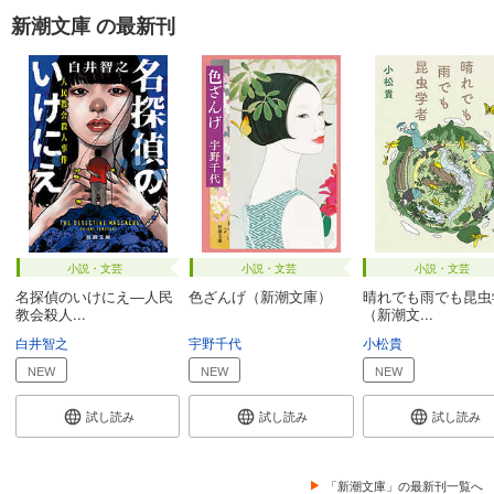
新潮文庫 の最新刊
小説・文芸
小説・文芸
小説・文芸
名探偵のいけにえ―人民
色ざんげ（新潮文庫）
晴れでも雨でも昆虫
教会殺人...
（新潮文...
白井智之
宇野千代
小松貴
NEW
NEW
NEW
試し読み
試し読み
試し読み
「新潮文庫」の最新刊一覧へ