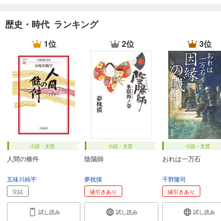
歴史・時代 ランキング
1位
2位
3位
小説・文芸
小説・文芸
小説・文芸
人間の條件
陰陽師
おれは一万石
五味川純平
夢枕獏
千野隆司
完結
値引きあり
値引きあり
試し読み
試し読み
試し読み