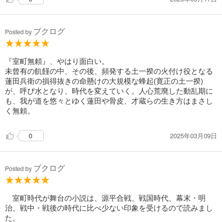
ブクログ
Posted by
『室町無頼』、やはり面白い。
未曾有の飢饉の中、その後、頻発する土一揆の火付け役となる
蓮田兵衛の損得抜きの命懸けの大規模な蜂起(寛正の土一揆)
が、呼び水となり、時代を変えていく。人心荒廃した動乱期に
も、我が道を悠々とゆく蓮田や骨皮、才蔵らの生き方はまさし
く無頼。
2025年03月09日
0
ブクログ
Posted by
室町時代が舞台の小説は、源平合戦、戦国時代、幕末・明
治、戦中・戦後の時代に比べ少ない印象を受けるので読みまし
た。