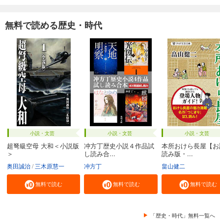
無料で読める歴史・時代
小説・文芸
小説・文芸
小説・文芸
超弩級空母 大和＜小説版
冲方丁歴史小説４作品試
本所おけら長屋【お
＞
し読み合...
読み版・...
奥田誠治
三木原慧一
冲方丁
畠山健二
無料で読む
無料で読む
無料で読む
「歴史・時代」無料一覧へ