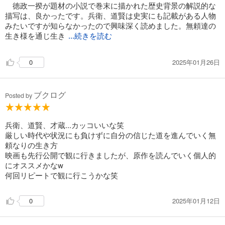
徳政一揆が題材の小説で巻末に描かれた歴史背景の解説的な
描写は、良かったです。兵衛、道賢は史実にも記載がある人物
みたいですが知らなかったので興味深く読めました。無頼達の
生き様を通じ生き
...続きを読む
2025年01月26日
0
ブクログ
Posted by
兵衛、道賢、才蔵...カッコいいな笑
厳しい時代や状況にも負けずに自分の信じた道を進んでいく無
頼なりの生き方
映画も先行公開で観に行きましたが、原作を読んでいく個人的
にオススメかなw
何回リピートで観に行こうかな笑
2025年01月12日
0