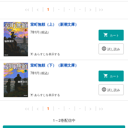
<<
<
1
・
・
・
>
>>
室町無頼（上）（新潮文庫）
781
円 (税込)
カート
試し読み
あらすじを表示する
室町無頼（下）（新潮文庫）
781
円 (税込)
カート
試し読み
あらすじを表示する
<<
<
1
・
・
・
>
>>
1～2巻配信中