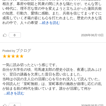
相次ぎ、幕府や朝廷と民衆の間に大きな隔たりが。そんな苦し
い時代に、理不尽な世の中を変えようと立ち上がった蓮田兵衛
の知恵、行動力、愛情に感動。また、兵衛を信じてまっすぐに
成長していく才蔵の姿にも心を打たれました。歴史の大きな流
れの中で、人々の希望
...続きを読む
2026年06月13日
0
ブクログ
Posted by
一気に読み切ったという感じです。
自分が大学生の頃、司馬遼太郎の歴史小説を、夜通し読みふけ
り、翌日の講義を欠席した昔日を思い出しました。
当時は小説の主人公の活躍に心を引かれ没入して読んでいた。
今回読んだ「室町無頼」は、室町幕府の施政が崩壊し応仁の乱
が始まる前の時代を描いています。誰かが活躍して何か
...続きを読む
2026年05月17日
0