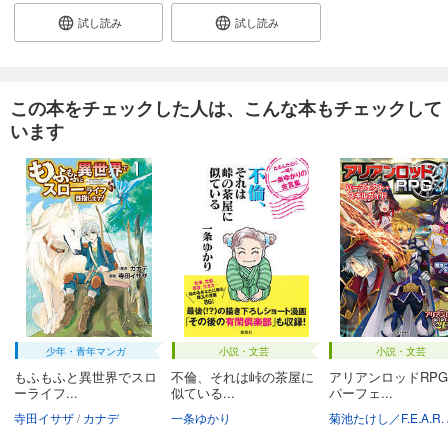
試し読み
試し読み
この本をチェックした人は、こんな本もチェックして
います
少年・青年マンガ
小説・文芸
小説・文芸
もふもふと異世界でスロ
不倫、それは峠の茶屋に
アリアンロッドRPG 
ーライフ...
似ている...
パーフェ...
寺田イサザ
カナデ
一条ゆかり
菊池たけし／F.E.A.R.