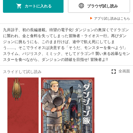
カートに入れる
ブラウザ試し読み
アプリ試し読みはこちら
九井諒子、初の長編連載。待望の電子化! ダンジョンの奥深くでドラゴン
に襲われ、金と食料を失ってしまった冒険者・ライオス一行。再びダン
ジョンに挑もうにも、このまま行けば、途中で飢え死にしてしま
う……。そこでライオスは決意する「そうだ、モンスターを食べよう!」
スライム、バジリスク、ミミック、そしてドラゴン!! 襲い来る凶暴なモン
スターを食べながら、ダンジョンの踏破を目指せ! 冒険者よ!!
スライドして試し読み
全画面