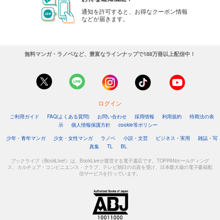
通知を許可すると、お得なクーポン情報
などが届きます。
無料マンガ・ラノベなど、豊富なラインナップで188万冊以上配信中！
ログイン
ご利用ガイド
FAQ(よくある質問)
お問い合わせ
採用情報
利用規約
特商法の表
示
個人情報保護方針
cookie等ポリシー
少年・青年マンガ
少女・女性マンガ
ラノベ
小説・文芸
ビジネス・実用
雑誌・写
真集
TL
BL
ブックライブ（BookLive!）は、BookLiveが運営する電子書店です。TOPPANホールディング
ス、カルチュア・コンビニエンス・クラブ、テレビ朝日の出資を受け、日本最大級の電子書籍配
信サービスを行っています。