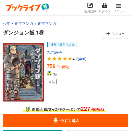
会員登録
ログイン
メニュー
少年・青年マンガ
青年マンガ
ダンジョン飯 1巻
フォロー
少年・青年マンガ
九井諒子
4.7
(420)
759
円 (税込)
3
pt
完結
227
新規会員70%OFFクーポンで
円(税込)
今すぐ購入