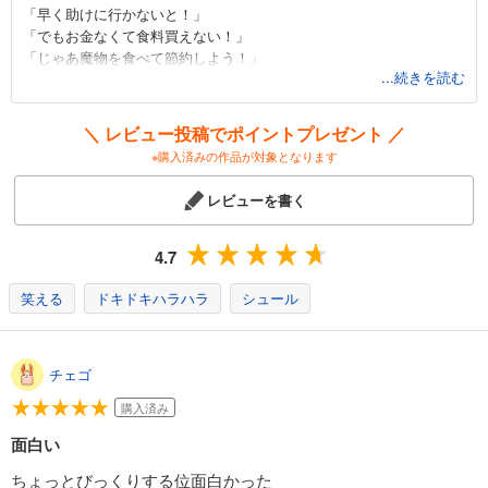
ダンジョン飯 14巻
「早く助けに行かないと！」
792
円 (税込)
「でもお金なくて食料買えない！」
カート
「じゃあ魔物を食べて節約しよう！」
完結
...続きを読む
「……( ﾟдﾟ)!?」
試し読み
あらすじを表示する
そんな流れで冒険開始。エルフやドワーフと共に剣や魔法で戦い、ダ
＼ レビュー投稿でポイントプレゼント ／
ンジョン内の魔物を比喩ではなく文字通り「料理」しつつ進んで行き
※購入済みの作品が対象となります
ます。「ただ焼くだけ」などではなく「しっかり調理して美味しく食
べる！」という姿勢がブレないのがまた楽しいですね。「食べてみよ
レビューを書く
う！」「食べるの!?」みたいなボケと突っ込みがまた良い味出してて
実に美味しい、まさにイチ押しの一品です！
ダンジョンにグルメを求めるのは間違っているだろうか……ダンジョ
4.7
ン飯、ああダンジョン飯。
笑える
ドキドキハラハラ
シュール
チェゴ
購入済み
面白い
ちょっとびっくりする位面白かった