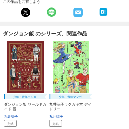
この作品を共有しよう
ダンジョン飯 のシリーズ、関連作品
少年・青年マンガ
少年・青年マンガ
ダンジョン飯 ワールドガ
九井諒子ラクガキ本 デイ
イド 冒...
ドリー...
九井諒子
九井諒子
完結
完結