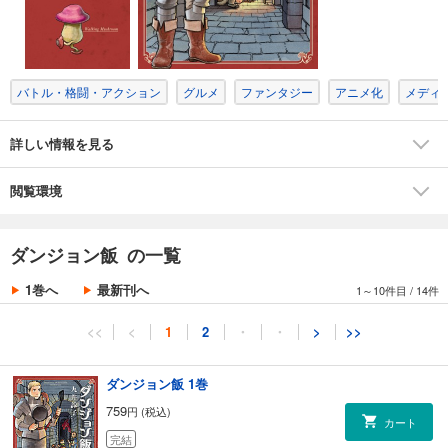
バトル・格闘・アクション
グルメ
ファンタジー
アニメ化
メディ
詳しい情報を見る
閲覧環境
ダンジョン飯 の一覧
1巻へ
最新刊へ
1～10件目
/
14件
<<
<
1
2
・
・
>
>>
ダンジョン飯 1巻
759
円 (税込)
カート
完結