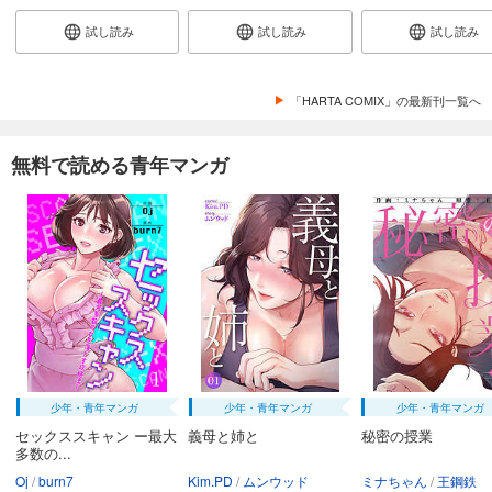
試し読み
試し読み
試し読み
「HARTA COMIX」の最新刊一覧へ
無料で読める青年マンガ
少年・青年マンガ
少年・青年マンガ
少年・青年マンガ
セックススキャン ー最大
義母と姉と
秘密の授業
多数の...
Oj
burn7
Kim.PD
ムンウッド
ミナちゃん
王鋼鉄