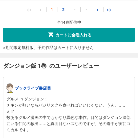
ダンジョン飯 11巻
<<
<
1
2
・
・
>
>>
825
円 (税込)
カート
全14巻配信中
完結
試し読み
カートに全巻入れる
あらすじを表示する
※期間限定無料版、予約作品はカートに入りません
ダンジョン飯 12巻
792
円 (税込)
カート
ダンジョン飯 1巻 のユーザーレビュー
完結
試し読み
あらすじを表示する
ブックライブ書店員
ダンジョン飯 13巻
グルメ in ダンジョン！
792
円 (税込)
チキンが無いならバジリスクを食べればいいじゃない。うん。……
カート
え!?
完結
数あるグルメ漫画の中でもかなり異色な本作。目的はダンジョン深部
試し読み
にいる仲間の救出……と真面目なハズなのですが、その道中が実にコ
あらすじを表示する
ミカルです。