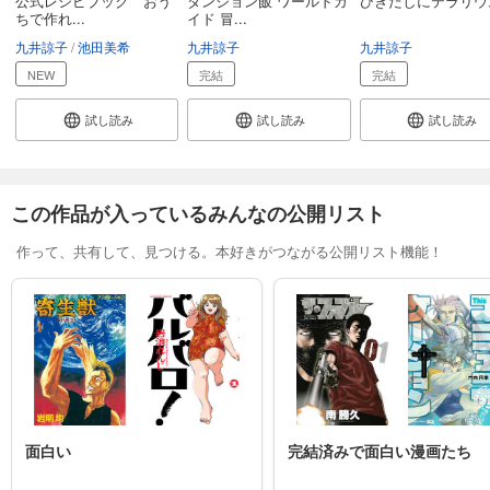
公式レシピブック おう
ダンジョン飯 ワールドガ
ひきだしにテラリウ
ちで作れ...
イド 冒...
九井諒子
池田美希
九井諒子
九井諒子
NEW
完結
完結
試し読み
試し読み
試し読み
この作品が入っているみんなの公開リスト
作って、共有して、見つける。本好きがつながる公開リスト機能！
面白い
完結済みで面白い漫画たち