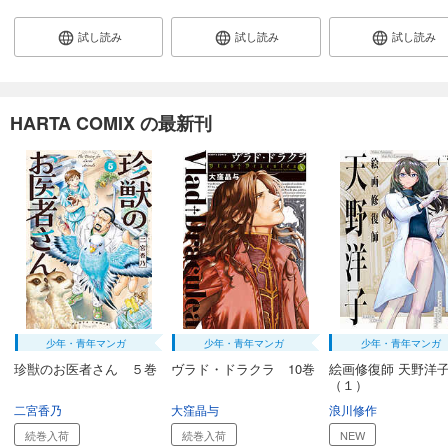
試し読み
試し読み
試し読み
HARTA COMIX の最新刊
少年・青年マンガ
少年・青年マンガ
少年・青年マンガ
珍獣のお医者さん ５巻
ヴラド・ドラクラ 10巻
絵画修復師 天野
（１）
二宮香乃
大窪晶与
浪川修作
続巻入荷
続巻入荷
NEW