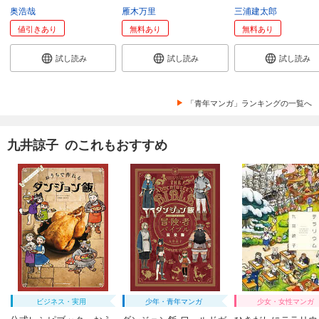
奥浩哉
雁木万里
三浦建太郎
値引きあり
無料あり
無料あり
試し読み
試し読み
試し読み
「青年マンガ」ランキングの一覧へ
九井諒子 のこれもおすすめ
ビジネス・実用
少年・青年マンガ
少女・女性マンガ