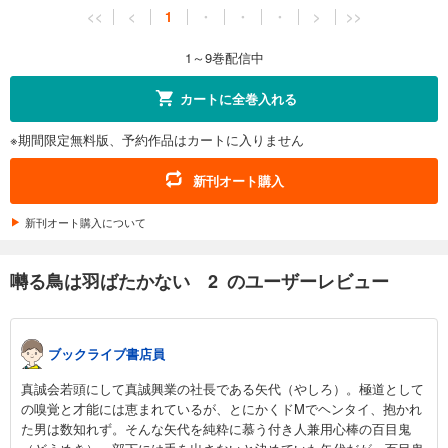
<<
<
1
・
・
・
>
>>
1～9巻配信中
カートに全巻入れる
※期間限定無料版、予約作品はカートに入りません
新刊オート購入
新刊オート購入について
囀る鳥は羽ばたかない 2 のユーザーレビュー
ブックライブ書店員
真誠会若頭にして真誠興業の社長である矢代（やしろ）。極道として
の嗅覚と才能には恵まれているが、とにかくドMでヘンタイ、抱かれ
た男は数知れず。そんな矢代を純粋に慕う付き人兼用心棒の百目鬼