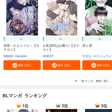
BL
BL
BL
逆讐～かえりうち～【タ
公私混同はお断り!【タテ
虎と僕
テヨミ】
ヨミ】
KINGO
Dangmil
HODOT
サダセ
ロクジュウイ
無料で読む
無料で読む
無料で読む
「BLマンガ」無料一覧へ
BLマンガ ランキング
1位
2位
3位