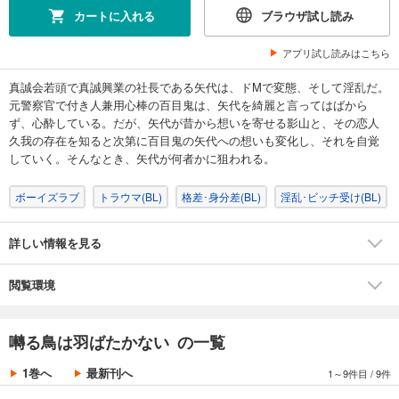
カートに入れる
ブラウザ試し読み
アプリ試し読みはこちら
真誠会若頭で真誠興業の社長である矢代は、ドMで変態、そして淫乱だ。
元警察官で付き人兼用心棒の百目鬼は、矢代を綺麗と言ってはばから
ず、心酔している。だが、矢代が昔から想いを寄せる影山と、その恋人
久我の存在を知ると次第に百目鬼の矢代への想いも変化し、それを自覚
していく。そんなとき、矢代が何者かに狙われる。
ボーイズラブ
トラウマ(BL)
格差･身分差(BL)
淫乱･ビッチ受け(BL)
詳しい情報を見る
閲覧環境
囀る鳥は羽ばたかない の一覧
1巻へ
最新刊へ
1～9件目
/
9件