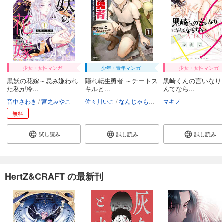
少女・女性マンガ
少年・青年マンガ
少女・女性マンガ
黒妖の花嫁～忌み嫌われ
隠れ転生勇者 ～チートス
黒崎くんの言いなり
た私が冷...
キルと...
んてなら...
音中さわき
宮之みやこ
佐々川いこ
なんじゃもんじゃ
マキノ
ゆーにっと
無料
試し読み
試し読み
試し読み
HertZ&CRAFT の最新刊