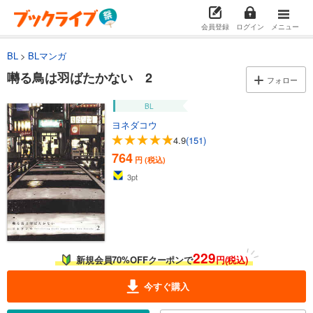
会員登録
ログイン
メニュー
BL
BLマンガ
囀る鳥は羽ばたかない 2
フォロー
BL
ヨネダコウ
4.9
(151)
764
円 (税込)
3
pt
229
新規会員70%OFFクーポンで
円(税込)
今すぐ購入