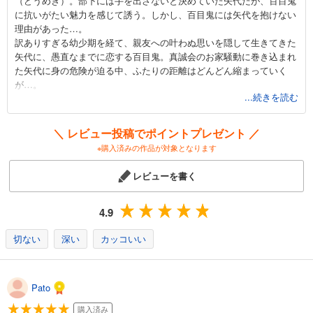
（どうめき）。部下には手を出さないと決めていた矢代だが、百目鬼
に抗いがたい魅力を感じて誘う。しかし、百目鬼には矢代を抱けない
理由があった…。
訳ありすぎる幼少期を経て、親友への叶わぬ思いを隠して生きてきた
矢代に、愚直なまでに恋する百目鬼。真誠会のお家騒動に巻き込まれ
た矢代に身の危険が迫る中、ふたりの距離はどんどん縮まっていく
が…。
...続きを読む
ストイックなスーツ姿、スリリングでほどよくリアルな抗争のシー
ン、ひとつ間違えればすぐに壊れてしまいそうな矢代と百目鬼の緊迫
＼ レビュー投稿でポイントプレゼント ／
感あふれる関係性…この作品の魅力を語り出せばきりがありません。
※購入済みの作品が対象となります
ユーモアの中に切なさをにじませるヨネダコウ先生のネーム運びと美
麗なイラストはため息もの。後ろめたい男たちに萌えるすべてのBL読
レビューを書く
者、必読です！
4.9
切ない
深い
カッコいい
Pato
購入済み