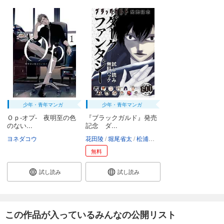
少年・青年マンガ
少年・青年マンガ
Ｏｐ‐オプ‐ 夜明至の色
『ブラックガルド』発売
のない...
記念 ダ...
ヨネダコウ
花田陵
堀尾省太
松浦だるま
ヨネダコウ
はらわ
無料
試し読み
試し読み
この作品が入っているみんなの公開リスト