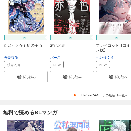
BL
BL
BL
灯台守とかもめの子 ３
灰色と赤
プレイゴッド【コミ
ス版】
吾妻香夜
パース
へいゆくえ
続巻入荷
NEW
NEW
試し読み
試し読み
試し読み
「HertZ&CRAFT」の最新刊一覧へ
無料で読めるBLマンガ