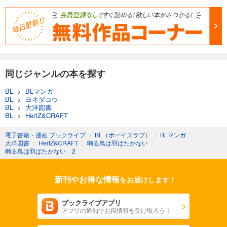
同じジャンルの本を探す
BL
>
BLマンガ
BL
>
ヨネダコウ
BL
>
大洋図書
BL
>
HertZ&CRAFT
電子書籍・漫画 ブックライブ
〉
BL（ボーイズラブ）
〉
BLマンガ
〉
大洋図書
〉
HertZ&CRAFT
〉
囀る鳥は羽ばたかない
〉
囀る鳥は羽ばたかない 2
新刊やお得な情報
をお届けします！
ブックライブアプリ
アプリの通知でお得情報を受け取ろう！