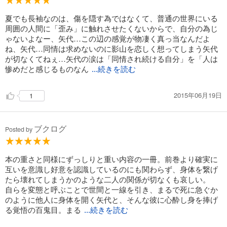
夏でも長袖なのは、傷を隠す為ではなくて、普通の世界にいる
周囲の人間に「歪み」に触れさせたくないからで、自分の為じ
ゃないよなー、矢代…この辺の感覚が物凄く真っ当なんだよ
ね、矢代…同情は求めないのに影山を恋しく想ってしまう矢代
が切なくてねぇ…矢代の涙は「同情され続ける自分」を「人は
惨めだと感じるものなん
...続きを読む
2015年06月19日
1
ブクログ
Posted by
本の重さと同様にずっしりと重い内容の一冊。前巻より確実に
互いを意識し好意を認識しているのにも関わらず、身体を繋げ
たら壊れてしまうかのような二人の関係が切なくも哀しい。
自らを変態と呼ぶことで世間と一線を引き、まるで死に急ぐか
のように他人に身体を開く矢代と、そんな彼に心酔し身を捧げ
る覚悟の百鬼目。まる
...続きを読む