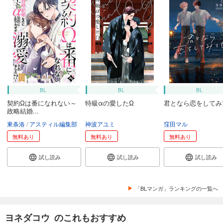
BL
BL
BL
契約Ωは番になれない～
特級αの愛したΩ
君となら恋をしてみ
政略結婚...
東条洛
アスティル編集部
神波アユミ
窪田マル
無料あり
無料あり
無料あり
試し読み
試し読み
試し読み
「BLマンガ」ランキングの一覧へ
ヨネダコウ のこれもおすすめ