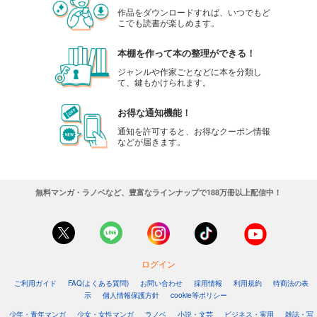
作品をダウンロードすれば、いつでもど
こでも読書が楽しめます。
本棚を作って本の整理ができる！
ジャンルや作家ごとなどに本を分類し
て、鍵もかけられます。
お得な通知機能！
通知を許可すると、お得なクーポン情報
などが届きます。
無料マンガ・ラノベなど、豊富なラインナップで188万冊以上配信中！
ログイン
ご利用ガイド
FAQ(よくある質問)
お問い合わせ
採用情報
利用規約
特商法の表
示
個人情報保護方針
cookie等ポリシー
少年・青年マンガ
少女・女性マンガ
ラノベ
小説・文芸
ビジネス・実用
雑誌・写