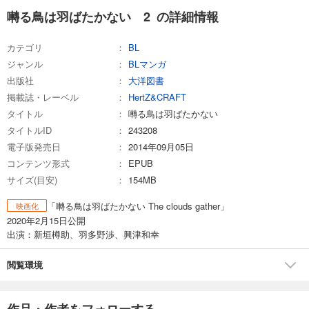
囀る鳥は羽ばたかない 2 の詳細情報
カテゴリ
BL
ジャンル
BLマンガ
出版社
大洋図書
掲載誌・レーベル
HertZ&CRAFT
タイトル
囀る鳥は羽ばたかない
タイトルID
243208
電子版発売日
2014年09月05日
コンテンツ形式
EPUB
サイズ(目安)
154MB
「囀る鳥は羽ばたかない The clouds gather」
映画化
2020年2月15日公開
出演：新垣樽助、羽多野渉、興津和幸
閲覧環境
作品・作者をフォローする