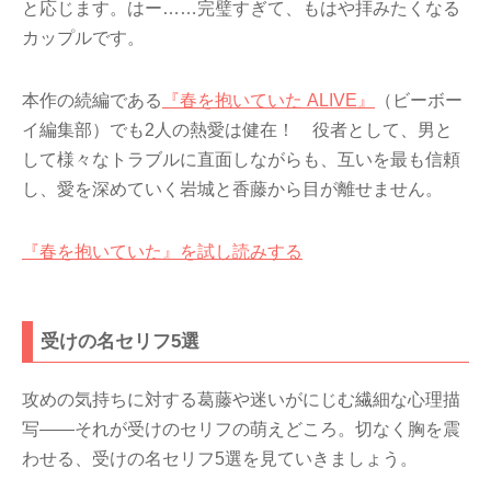
と応じます。はー……完璧すぎて、もはや拝みたくなる
カップルです。
本作の続編である
『春を抱いていた ALIVE』
（ビーボー
イ編集部）でも2人の熱愛は健在！ 役者として、男と
して様々なトラブルに直面しながらも、互いを最も信頼
し、愛を深めていく岩城と香藤から目が離せません。
『春を抱いていた』を試し読みする
受けの名セリフ5選
攻めの気持ちに対する葛藤や迷いがにじむ繊細な心理描
写――それが受けのセリフの萌えどころ。切なく胸を震
わせる、受けの名セリフ5選を見ていきましょう。