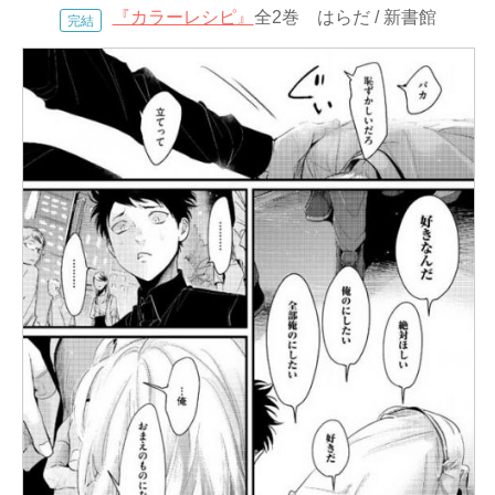
『カラーレシピ』
全2巻 はらだ / 新書館
完結