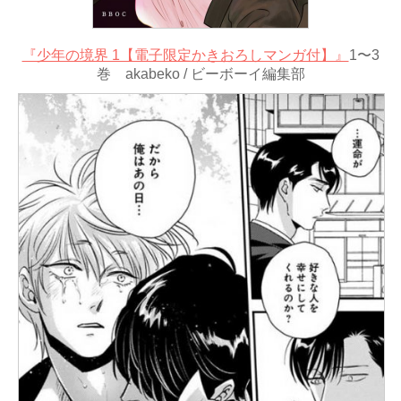
『少年の境界 1【電子限定かきおろしマンガ付】』
1〜3
巻 akabeko / ビーボーイ編集部