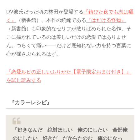
DV彼氏だった頃の林田が登場する
『錆びた夜でも恋は囁
く』
（新書館）、本作の続編である
『はだける怪物』
（新書館）も印象的なセリフが散りばめられた名作。そ
こに描かれているのは美しいだけの恋愛ではありませ
ん。つらくて痛い――だけど底知れない力を持つ言葉に
心が揺さぶられるはず。
『恋愛ルビの正しいふりかた【電子限定おまけ付き】』
を試し読みする
『カラーレシピ』
「好きなんだ 絶対ほしい 俺のにしたい 全部俺
のにしたい 好きだ だからたのむ 俺のになっ