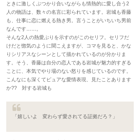
ときに激しくぶつかり合いながらも情熱的に愛し合う2
人の物語は、数々の名言に彩られています。岩城も香藤
も、仕事に恋に燃える熱き男。言うことがいちいち男前
なんです……。
そんな2人の熱愛ぶりを示すのがこのセリフ。セリフだ
けだと惚気のように聞こえますが、コマを見ると、かな
りシリアスなシーンとして描かれているのが分かりま
す。そう、香藤は自分の恋人である岩城が魅力的すぎる
ことに、本気でやり場のない怒りを感じているのです。
こんなにも深くてピュアな愛情表現、見たことあります
か?? 対する岩城も
「嬉しいよ 変わらず愛されてる証拠だろ？」