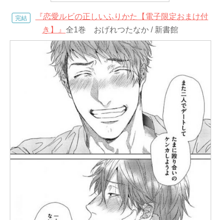
『恋愛ルビの正しいふりかた【電子限定おまけ付
完結
き】』
全1巻 おげれつたなか / 新書館