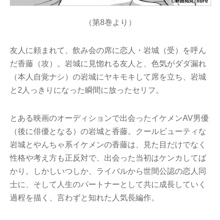
（第8巻より）
友人に頼まれて、飲み会の席に恋人・岩城（受）を呼ん
だ香藤（攻）。岩城に見惚れる友人と、色気がダダ漏れ
（本人自覚ナシ）の岩城にヤキモキして席を立ち、岩城
と2人っきりになった瞬間に放ったセリフ。
とある映画のオーディションで出会ったイケメンAV男優
（後に俳優となる）の岩城と香藤。クールビューティな
岩城とやんちゃ系イケメンの香藤は、見た目だけでなく
性格や考え方も正反対で、出会った当初はケンカしてば
かり。しかしいつしか、ライバルから世間公認の恋人同
士に、そして人生のパートナーとして共に成長していく
過程を描く、言わずと知れた人気長編作。