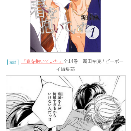
『春を抱いていた』
全14巻 新田祐克 / ビーボー
完結
イ編集部