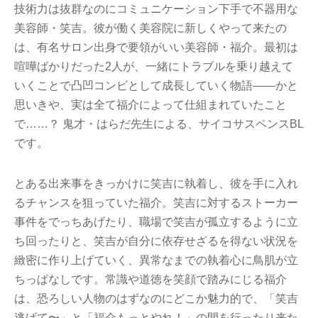
技術力は抜群なのにコミュニケーション下手で不器用な
美容師・笑吉。彼が働く美容院に新しくやって来たの
は、有名サロン出身で要領がいい美容師・福介。最初は
喧嘩ばかりだった2人が、一緒にトラブルを乗り越えて
いくことで凸凹コンビとして成長していく物語――かと
思いきや、実は全て福介によって仕組まれていたこと
で……？ 鬼才・はらだ先生による、サイコサスペンスBL
です。
とある出来事をきっかけに笑吉に執着し、彼を手に入れ
るチャンスを狙っていた福介。笑吉に対するストーカー
事件をでっちあげたり、職場で笑吉が孤立するように立
ち回ったりと、笑吉が自分に依存せざるを得ない状況を
緻密に作り上げていく、異常なまでの執着心に鳥肌が立
ちっぱなしです。常識や道徳を笑顔で踏みにじる福介
は、恐ろしい人物のはずなのにどこか魅力的で、「笑吉
逃げて〜」と「福介もっとやれ！」の間を行ったり来た