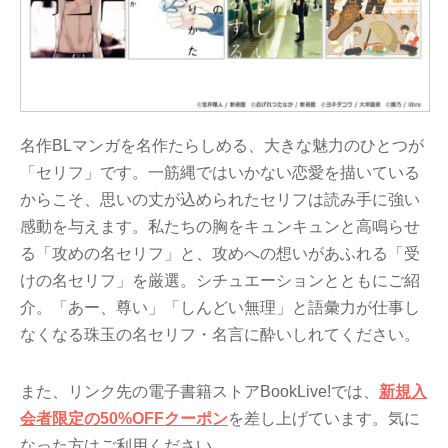
名作BLマンガを名作たらしめる、大きな魅力のひとつが
「セリフ」です。一筋縄ではいかない恋愛を描いている
からこそ、思いの丈が込められたセリフは読み手に強い
感動を与えます。私たちの胸をキュンキュンと高鳴らせ
る「攻めの名セリフ」と、攻めへの想いがあふれる「受
けの名セリフ」を厳選。シチュエーションとともにご紹
介。「あー、尊い」「しんどい無理」と語彙力が仕事し
なくなる珠玉の名セリフ・名言に酔いしれてください。
また、リンク先の電子書籍ストアBookLive!では、
新規入
会者限定の50%OFFクーポン
を差し上げています。気に
なった方はご利用ください。