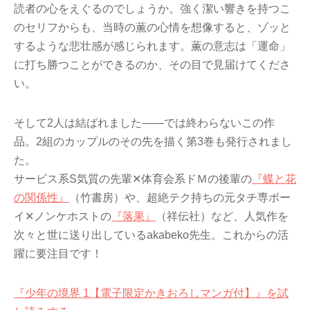
読者の心をえぐるのでしょうか。強く潔い響きを持つこ
のセリフからも、当時の薫の心情を想像すると、ゾッと
するような悲壮感が感じられます。薫の意志は「運命」
に打ち勝つことができるのか、その目で見届けてくださ
い。
そして2人は結ばれました――では終わらないこの作
品。2組のカップルのその先を描く第3巻も発行されまし
た。
サービス系S気質の先輩✕体育会系ドＭの後輩の
『蝶と花
の関係性』
（竹書房）や、超絶テク持ちの元タチ専ボー
イ✕ノンケホストの
『落果』
（祥伝社）など、人気作を
次々と世に送り出しているakabeko先生。これからの活
躍に要注目です！
『少年の境界 1【電子限定かきおろしマンガ付】』を試