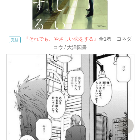
『それでも、やさしい恋をする』
全1巻 ヨネダ
完結
コウ / 大洋図書