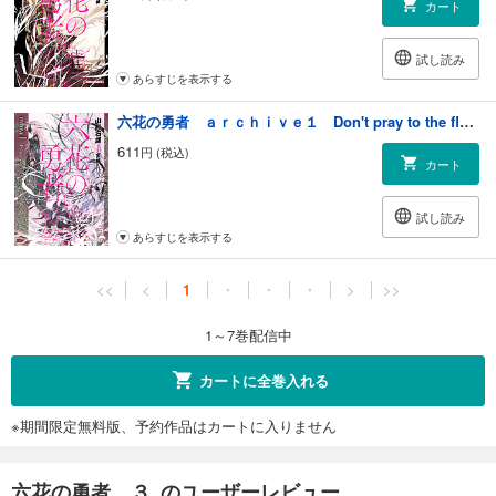
カート
試し読み
あらすじを表示する
六花の勇者 ａｒｃｈｉｖｅ１ Don't pray to the flower
611
円 (税込)
カート
試し読み
あらすじを表示する
<<
<
1
・
・
・
>
>>
1～7巻配信中
カートに全巻入れる
※期間限定無料版、予約作品はカートに入りません
六花の勇者 ３ のユーザーレビュー