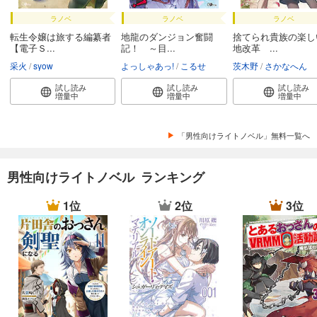
ラノベ
ラノベ
ラノベ
転生令嬢は旅する編纂者
地龍のダンジョン奮闘
捨てられ貴族の楽し
【電子Ｓ...
記！ ～目...
地改革 ...
采火
syow
よっしゃあっ!
こるせ
茨木野
さかなへん
試し読み
試し読み
試し読み
増量中
増量中
増量中
「男性向けライトノベル」無料一覧へ
男性向けライトノベル ランキング
1位
2位
3位