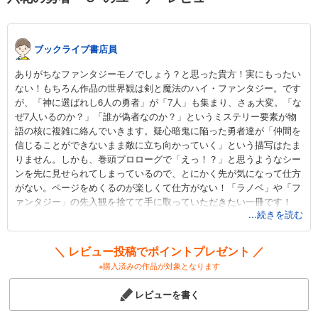
ブックライブ書店員
ありがちなファンタジーモノでしょう？と思った貴方！実にもったい
ない！もちろん作品の世界観は剣と魔法のハイ・ファンタジー。です
が、「神に選ばれし6人の勇者」が「7人」も集まり、さぁ大変。「な
ぜ7人いるのか？」「誰が偽者なのか？」というミステリー要素が物
語の核に複雑に絡んでいきます。疑心暗鬼に陥った勇者達が「仲間を
信じることができないまま敵に立ち向かっていく」という描写はたま
りません。しかも、巻頭プロローグで「えっ！？」と思うようなシー
ンを先に見せられてしまっているので、とにかく先が気になって仕方
がない。ページをめくるのが楽しくて仕方がない！「ラノベ」や「フ
ァンタジー」の先入観を捨てて手に取っていただきたい一冊です！
...続きを読む
「このライトノベルがすごい！」2013年度作品部門第3位。
＼ レビュー投稿でポイントプレゼント ／
※購入済みの作品が対象となります
レビューを書く