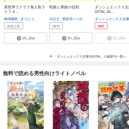
異世界ラクラク無人島ラ
戦狼と軍姫の征戦
ダッシュエックス文庫
イフ 4 ...
GITAL 20...
神津穂民
ぎうにう
川口士
美弥月いつか
続巻入荷
NEW
無料
試し読み
試し読み
試し読み
「ダッシュエックス文庫DIGITAL」の最新刊一覧へ
無料で読める男性向けライトノベル