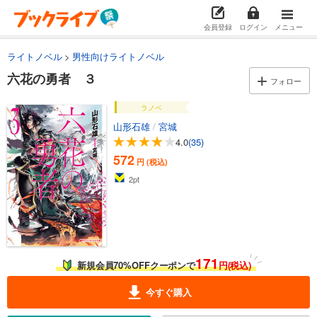
会員登録
ログイン
メニュー
ライトノベル
男性向けライトノベル
六花の勇者 ３
フォロー
ラノベ
山形石雄
/
宮城
4.0
(35)
572
円 (税込)
2
pt
171
新規会員70%OFFクーポンで
円(税込)
今すぐ購入