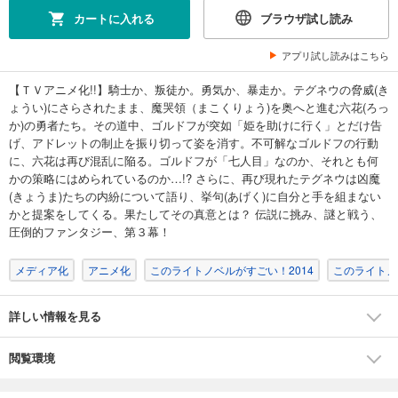
カートに入れる
ブラウザ試し読み
アプリ試し読みはこちら
【ＴＶアニメ化!!】騎士か、叛徒か。勇気か、暴走か。テグネウの脅威(き
ょうい)にさらされたまま、魔哭領（まこくりょう)を奥へと進む六花(ろっ
か)の勇者たち。その道中、ゴルドフが突如「姫を助けに行く」とだけ告
げ、アドレットの制止を振り切って姿を消す。不可解なゴルドフの行動
に、六花は再び混乱に陥る。ゴルドフが「七人目」なのか、それとも何
かの策略にはめられているのか…!? さらに、再び現れたテグネウは凶魔
(きょうま)たちの内紛について語り、挙句(あげく)に自分と手を組まない
かと提案をしてくる。果たしてその真意とは？ 伝説に挑み、謎と戦う、
圧倒的ファンタジー、第３幕！
メディア化
アニメ化
このライトノベルがすごい！2014
このライトノ
詳しい情報を見る
閲覧環境