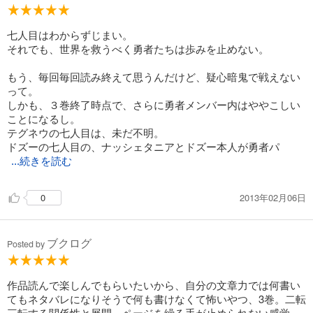
七人目はわからずじまい。
それでも、世界を救うべく勇者たちは歩みを止めない。
もう、毎回毎回読み終えて思うんだけど、疑心暗鬼で戦えない
って。
しかも、３巻終了時点で、さらに勇者メンバー内はややこしい
ことになるし。
テグネウの七人目は、未だ不明。
ドズーの七人目の、ナッシェタニアとドズー本人が勇者パ
...続きを読む
2013年02月06日
0
ブクログ
Posted by
作品読んで楽しんでもらいたいから、自分の文章力では何書い
てもネタバレになりそうで何も書けなくて怖いやつ、3巻。二転
三転する関係性と展開。ページを繰る手が止められない感覚。