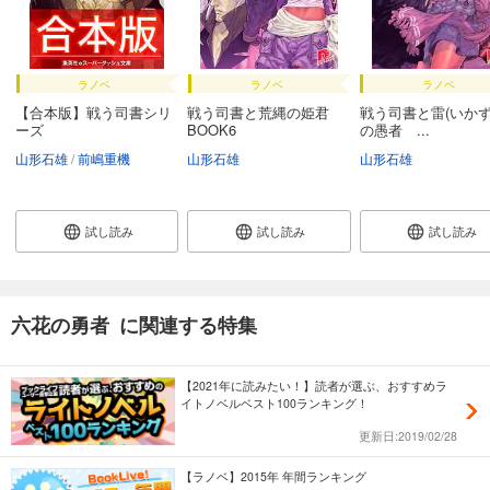
ラノベ
ラノベ
ラノベ
【合本版】戦う司書シリ
戦う司書と荒縄の姫君
戦う司書と雷(いかず
ーズ
BOOK6
の愚者 ...
山形石雄
前嶋重機
山形石雄
山形石雄
試し読み
試し読み
試し読み
六花の勇者 に関連する特集
【2021年に読みたい！】読者が選ぶ、おすすめラ
イトノベルベスト100ランキング！
更新日:2019/02/28
【ラノベ】2015年 年間ランキング