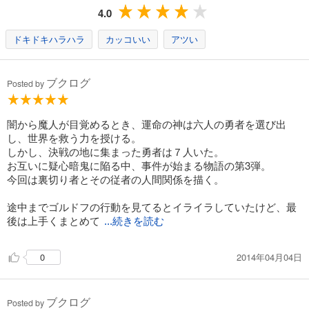
4.0
ドキドキハラハラ
カッコいい
アツい
ブクログ
Posted by
闇から魔人が目覚めるとき、運命の神は六人の勇者を選び出
し、世界を救う力を授ける。
しかし、決戦の地に集まった勇者は７人いた。
お互いに疑心暗鬼に陥る中、事件が始まる物語の第3弾。
今回は裏切り者とその従者の人間関係を描く。
途中までゴルドフの行動を見てるとイライラしていたけど、最
後は上手くまとめて
...続きを読む
2014年04月04日
0
ブクログ
Posted by