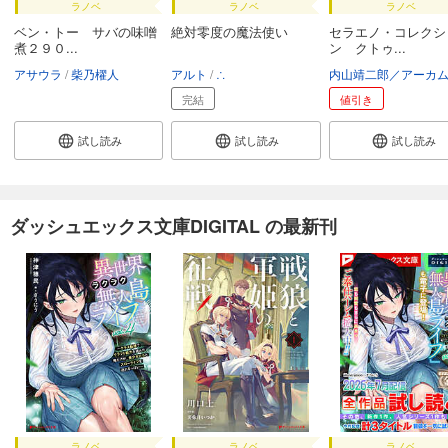
ラノベ
ラノベ
ラノベ
ベン・トー サバの味噌
絶対零度の魔法使い
セラエノ・コレクシ
煮２９０...
ン クトゥ...
アサウラ
柴乃櫂人
アルト
∴
完結
値引き
試し読み
試し読み
試し読み
ダッシュエックス文庫DIGITAL の最新刊
ラノベ
ラノベ
ラノベ