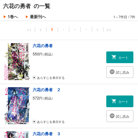
六花の勇者 の一覧
1巻へ
最新刊へ
1～7件目
/
7件
<<
<
1
・
・
・
>
>>
六花の勇者
550
円 (税込)
カート
試し読み
あらすじを表示する
六花の勇者 ２
572
円 (税込)
カート
試し読み
あらすじを表示する
六花の勇者 ３