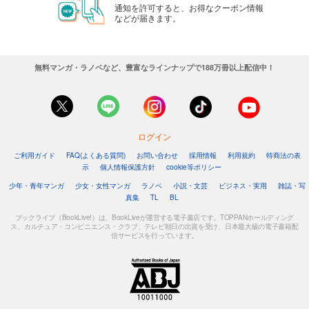
通知を許可すると、お得なクーポン情報
などが届きます。
無料マンガ・ラノベなど、豊富なラインナップで188万冊以上配信中！
ログイン
ご利用ガイド
FAQ(よくある質問)
お問い合わせ
採用情報
利用規約
特商法の表
示
個人情報保護方針
cookie等ポリシー
少年・青年マンガ
少女・女性マンガ
ラノベ
小説・文芸
ビジネス・実用
雑誌・写
真集
TL
BL
ブックライブ（BookLive!）は、BookLiveが運営する電子書店です。TOPPANホールディング
ス、カルチュア・コンビニエンス・クラブ、テレビ朝日の出資を受け、日本最大級の電子書籍配
信サービスを行っています。