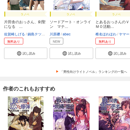
ラノベ
ラノベ
ラノベ
片田舎のおっさん、剣聖
ソードアート・オンライ
とあるおっさんのＶ
になる ...
ン マテ...
ＭＯ活動...
佐賀崎しげる
鍋島テツヒロ
川原礫
abec
椎名ほわほわ
ヤマー
無料あり
NEW
無料あり
試し読み
試し読み
試し読み
「男性向けライトノベル」ランキングの一覧へ
作者のこれもおすすめ