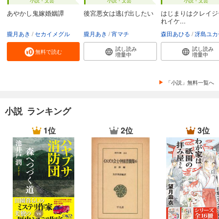
小説・文芸
小説・文芸
小説・文芸
あやかし鬼嫁婚姻譚
後宮悪女は逃げ出したい
はじまりはクレイジ
れイケ...
朧月あき
セカイメグル
朧月あき
宵マチ
森田あひる
冴島ユカ
試し読み
試し読み
無料で読む
増量中
増量中
「小説」無料一覧へ
小説 ランキング
1位
2位
3位