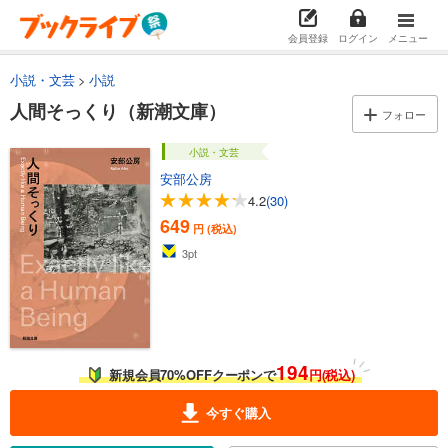
会員登録
ログイン
メニュー
小説・文芸
小説
人間そっくり（新潮文庫）
フォロー
小説・文芸
安部公房
4.2
(30)
649
円 (税込)
3
pt
194
新規会員70%OFFクーポンで
円(税込)
今すぐ購入