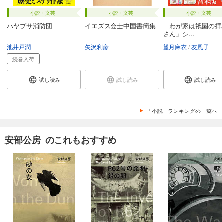
小説・文芸
小説・文芸
小説・文芸
ハヤブサ消防団
イエズス会士中国書簡集
「わが家は祇園の拝
さん」シ...
池井戸潤
矢沢利彦
望月麻衣
友風子
続巻入荷
試し読み
試し読み
試し読み
「小説」ランキングの一覧へ
安部公房 のこれもおすすめ