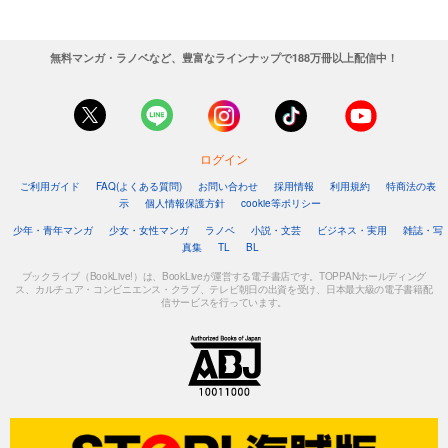
無料マンガ・ラノベなど、豊富なラインナップで188万冊以上配信中！
ログイン
ご利用ガイド
FAQ(よくある質問)
お問い合わせ
採用情報
利用規約
特商法の表
示
個人情報保護方針
cookie等ポリシー
少年・青年マンガ
少女・女性マンガ
ラノベ
小説・文芸
ビジネス・実用
雑誌・写
真集
TL
BL
ブックライブ（BookLive!）は、BookLiveが運営する電子書店です。TOPPANホールディング
ス、カルチュア・コンビニエンス・クラブ、テレビ朝日の出資を受け、日本最大級の電子書籍配
信サービスを行っています。