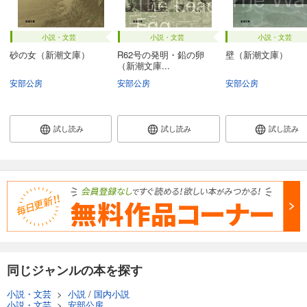
小説・文芸
小説・文芸
小説・文芸
砂の女（新潮文庫）
R62号の発明・鉛の卵
壁（新潮文庫）
（新潮文庫...
安部公房
安部公房
安部公房
試し読み
試し読み
試し読み
同じジャンルの本を探す
小説・文芸
>
小説
/
国内小説
小説・文芸
>
安部公房