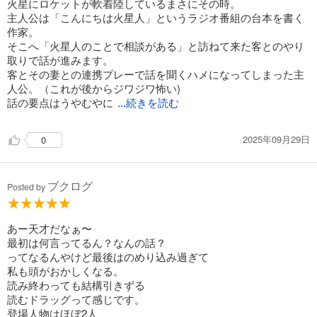
火星にロケットが軟着陸しているまさにその時。
主人公は「こんにちは火星人」というラジオ番組の台本を書く
作家。
そこへ「火星人のことで相談がある」と訪ねて来た客とのやり
取りで話が進みます。
客とその妻との連携プレーで話を聞くハメになってしまった主
人公。（これが後からジワジワ怖い)
話の要点はうやむやに
...続きを読む
2025年09月29日
0
ブクログ
Posted by
あー天才だなぁ〜
最初は何言ってるん？なんの話？
ってなるんやけど最後はのめり込み過ぎて
私も頭がおかしくなる。
読み終わっても結構引きずる
読むドラッグって感じです。
登場人物はほぼ2人