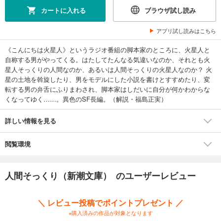
カートに入れる
ブラウザ試し読み
アプリ試し読みはこちら
《こんにちは火星人》というラジオ番組の脚本家のところに、火星人と
自称する男がやってくる。はたしてたんなる気違いなのか、それとも火
星人そっくりの人間なのか、あるいは人間そっくりの火星人なのか？ 火
星の土地を斡旋したり、男をモデルにした小説を書けとすすめたり、変
転する男の弁舌にふりまわされ、脚本家はしだいに自分が何かわからな
くなってゆく……。異色のSF長編。（解説・福島正実）
詳しい情報を見る
閲覧環境
人間そっくり（新潮文庫） のユーザーレビュー
＼ レビュー投稿でポイントプレゼント ／
※購入済みの作品が対象となります