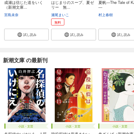
成瀬は信じた道をいく
はじまりのスープ、夏ゼ
夏帆―The Tale of 
（新潮文庫...
リー 無...
―
宮島未奈
瀬尾まいこ
村上春樹
無料
試し読み
試し読み
試し読み
新潮文庫 の最新刊
小説・文芸
小説・文芸
小説・文芸
名探偵のいけにえ―人民
脇役探偵は見逃さない
色ざんげ（新潮文庫